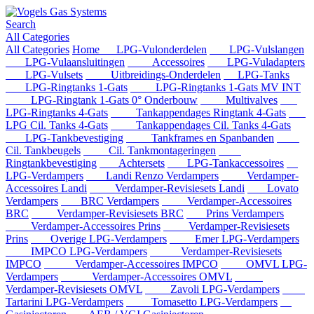
Search
All Categories
All Categories
Home
LPG-Vulonderdelen
LPG-Vulslangen
LPG-Vulaansluitingen
Accessoires
LPG-Vuladapters
LPG-Vulsets
Uitbreidings-Onderdelen
LPG-Tanks
LPG-Ringtanks 1-Gats
LPG-Ringtanks 1-Gats MV INT
LPG-Ringtank 1-Gats 0° Onderbouw
Multivalves
LPG-Ringtanks 4-Gats
Tankappendages Ringtank 4-Gats
LPG Cil. Tanks 4-Gats
Tankappendages Cil. Tanks 4-Gats
LPG-Tankbevestiging
Tankframes en Spanbanden
Cil. Tankbeugels
Cil. Tankmontageringen
Ringtankbevestiging
Achtersets
LPG-Tankaccessoires
LPG-Verdampers
Landi Renzo Verdampers
Verdamper-
Accessoires Landi
Verdamper-Revisiesets Landi
Lovato
Verdampers
BRC Verdampers
Verdamper-Accessoires
BRC
Verdamper-Revisiesets BRC
Prins Verdampers
Verdamper-Accessoires Prins
Verdamper-Revisiesets
Prins
Overige LPG-Verdampers
Emer LPG-Verdampers
IMPCO LPG-Verdampers
Verdamper-Revisiesets
IMPCO
Verdamper-Accessoires IMPCO
OMVL LPG-
Verdampers
Verdamper-Accessoires OMVL
Verdamper-Revisiesets OMVL
Zavoli LPG-Verdampers
Tartarini LPG-Verdampers
Tomasetto LPG-Verdampers