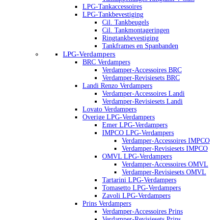
LPG-Tankaccessoires
LPG-Tankbevestiging
Cil. Tankbeugels
Cil. Tankmontageringen
Ringtankbevestiging
Tankframes en Spanbanden
LPG-Verdampers
BRC Verdampers
Verdamper-Accessoires BRC
Verdamper-Revisiesets BRC
Landi Renzo Verdampers
Verdamper-Accessoires Landi
Verdamper-Revisiesets Landi
Lovato Verdampers
Overige LPG-Verdampers
Emer LPG-Verdampers
IMPCO LPG-Verdampers
Verdamper-Accessoires IMPCO
Verdamper-Revisiesets IMPCO
OMVL LPG-Verdampers
Verdamper-Accessoires OMVL
Verdamper-Revisiesets OMVL
Tartarini LPG-Verdampers
Tomasetto LPG-Verdampers
Zavoli LPG-Verdampers
Prins Verdampers
Verdamper-Accessoires Prins
Verdamper-Revisiesets Prins