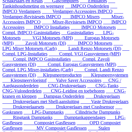
Schakelaars en Relais
Gascomputers
Emulators
Tankinhoudsmeting en weergave
IMPCO Onderdelen
IMPCO Verdampers
Verdamper-Accessoires IMPCO
Verdamper-Revisiesets IMPCO
IMPCO Mixers
Mixer-
Accessoires IMPCO
Mixer-Revisiesets IMPCO
IMPCO
Accessoires
IMPCO Installaties
IMPCO Motorsets
Compl. IMPCO Gasinstallaties
Gasinstallaties
LPG-
Motorsets
VGI Motorsets (MPI)
Eurogas Motorsets
(MPI)
Zavoli Motorsets (DI)
IMPCO Motorsets
LPG Mixer Motorsets (Carb)
Landi Renzo Motorsets (DI)
Compl. LPG-Installaties
Compl. VGI Gassystemen (MPI)
Compl. IMPCO Gasinstallaties
Compl. Zavoli
Gassystemen (DI)
Compl. Eurogas Gassystemen (MPI)
Compl. LPG Mixer-installaties (Carb)
Compl. Landi Renzo
Gassystemen (DI)
Klepsmeerproducten
Klepsmeersystemen
Klepsmeervloeistof
Valve Saver Accessoires
CNG /
Aardgasonderdelen
CNG-Drukregelaars
CNG-Tanks
CNG-Vulonderdelen
CNG-Leiding en toebehoren
CNG-
kranen en kleppen
Dampgas Onderdelen
Drukregelaars
Drukregelaars met Shell-aansluiting
Vaste Drukregelaars
Drukregelaarsets
Drukregelaars met Crashsensor
Gaskranen
LPG-Damptanks
Cilindrische Damptanks
Ringtank Damptanks
Damptankappendages
LPG-
Gasflessen
Composiet Gasflessen
OPD Composiet
Gasflessen
MV Composiet Gasflessen
Stalen