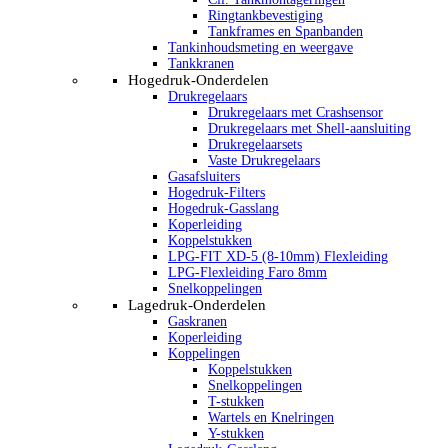
Ringtankbevestiging
Tankframes en Spanbanden
Tankinhoudsmeting en weergave
Tankkranen
Hogedruk-Onderdelen
Drukregelaars
Drukregelaars met Crashsensor
Drukregelaars met Shell-aansluiting
Drukregelaarsets
Vaste Drukregelaars
Gasafsluiters
Hogedruk-Filters
Hogedruk-Gasslang
Koperleiding
Koppelstukken
LPG-FIT XD-5 (8-10mm) Flexleiding
LPG-Flexleiding Faro 8mm
Snelkoppelingen
Lagedruk-Onderdelen
Gaskranen
Koperleiding
Koppelingen
Koppelstukken
Snelkoppelingen
T-stukken
Wartels en Knelringen
Y-stukken