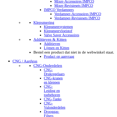
Mixer-Accessoires IMPCO
Mixer-Revisiesets IMPCO
IMPCO Verdampers
Verdamper-Accessoires IMPCO
Verdamper-Revisiesets IMPCO
Klepsmering
Klepsmeersystemen
Klepsmeervloeistof
Valve Saver Accessoires
Additieven & Kitten
Additieven
Lijmen en Kitten
Bestel een product dat niet in de webwinkel staat.
Product op aanvraag
CNG / Aardgas
CNG-Onderdelen
CNG-
Drukregelaars
CNG-kranen
en kleppen
CNG-
Leiding en
toebehoren
CNG-Tanks
CNG-
Vulonderdelen
Drooggas-
Filters