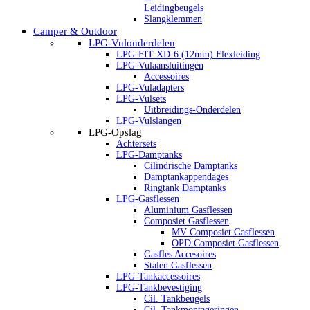
Leidingbeugels
Slangklemmen
Camper & Outdoor
LPG-Vulonderdelen
LPG-FIT XD-6 (12mm) Flexleiding
LPG-Vulaansluitingen
Accessoires
LPG-Vuladapters
LPG-Vulsets
Uitbreidings-Onderdelen
LPG-Vulslangen
LPG-Opslag
Achtersets
LPG-Damptanks
Cilindrische Damptanks
Damptankappendages
Ringtank Damptanks
LPG-Gasflessen
Aluminium Gasflessen
Composiet Gasflessen
MV Composiet Gasflessen
OPD Composiet Gasflessen
Gasfles Accesoires
Stalen Gasflessen
LPG-Tankaccessoires
LPG-Tankbevestiging
Cil. Tankbeugels
Cil. Tankmontageringen