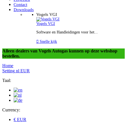
Contact
Downloads
Vogels VGI
Vogels VGI
Software en Handleidingen voor het...

Snelle kijk
Alleen dealers van Vogels Autogas kunnen op deze webshop
bestellen.
Home
Setting
nl
EUR
Taal:
Currency:
€ EUR