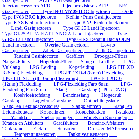
Gasinjectoren
AEB / VGI Gasinjectoren
Injectoraccessoires AEB
Injectorrevisiesets AEB
BRC
Gasinjectoren
Type IN03 MY09 BRC Injectoren
Oude
Type IN03 BRC Injectoren
Keihin / Prins Gasinjectoren
Type KN8 Keihin Injectoren
Type KN9 Keihin Injektoren
Landi Gasinjectoren
Type GI-25 Landi Injectoren
Type GI-25 ALFA FIAT LANCIA Landi Injectoren
Type
GIRS 12 Landi Injectoren
Type GIRS Renault Dacia OEM
Landi Injectoren
Overige Gasinjectoren
Lovato
Gasinjectoren
Valtek Gasinjectoren
Vialle Gasinjectoren
Tartarini Gasinjectoren
Gasfilters
Drooggas-Filters
Natgas-Filters
Hogedruk-Filters
Slang en Leiding
LPG-
Vulslang
LPG-Leiding
Koperleiding
LPG-FIT XD-
3 (6mm) Flexleiding
LPG-FIT XD-4 (8mm) Flexleiding
LPG-FIT XD-5 (8-10mm) Flexleiding
LPG-FIT XD-6
(12mm) Flexleiding
LPG-Flexleiding Faro 6mm
LPG-
Flexleiding Faro 8mm
Slang
Gasslang (LPG / CNG)
Koelvloeistofslang
Benzineslang
Hogedruk-
Gasslang
Lagedruk-Gasslang
Ontluchtingsslang
Slang- en Leidingaccessoires
Slangklemmen
Slang- en
Leidingbeugels
Koppelingen
Koppelstukken
T-stukken
Y-stukken
Snelkoppelingen
Wartels en Knelringen
Kranen en Afsluiters
Gasafsluiters
Benzine-Afsluiters
Tankkranen
Elektro
Sensoren
Druk- en MAPsensoren
Temperatuursensoren
Tankniveausensoren