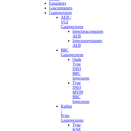
Emulators
Gascomputers
Gasinjectoren
AEB /
VGI
Gasinjectoren
Injectoraccessoires
AEB
Injectorrevisiesets
AEB
BRC
Gasinjectoren
Oude
Type
IN03
BRC
Injectoren
Type
IN03
MY09
BRC
Injectoren
Keihin
/
Prins
Gasinjectoren
Type
KN8