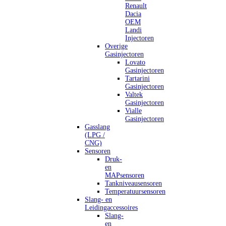
Renault
Dacia
OEM
Landi
Injectoren
Overige
Gasinjectoren
Lovato
Gasinjectoren
Tartarini
Gasinjectoren
Valtek
Gasinjectoren
Vialle
Gasinjectoren
Gasslang
(LPG /
CNG)
Sensoren
Druk-
en
MAPsensoren
Tankniveausensoren
Temperatuursensoren
Slang- en
Leidingaccessoires
Slang-
en