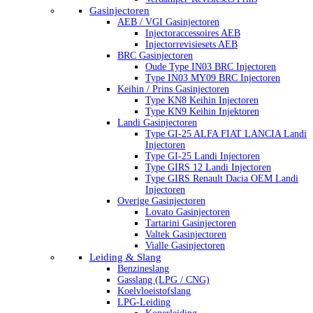
Gasinjectoren
AEB / VGI Gasinjectoren
Injectoraccessoires AEB
Injectorrevisiesets AEB
BRC Gasinjectoren
Oude Type IN03 BRC Injectoren
Type IN03 MY09 BRC Injectoren
Keihin / Prins Gasinjectoren
Type KN8 Keihin Injectoren
Type KN9 Keihin Injektoren
Landi Gasinjectoren
Type GI-25 ALFA FIAT LANCIA Landi
Injectoren
Type GI-25 Landi Injectoren
Type GIRS 12 Landi Injectoren
Type GIRS Renault Dacia OEM Landi
Injectoren
Overige Gasinjectoren
Lovato Gasinjectoren
Tartarini Gasinjectoren
Valtek Gasinjectoren
Vialle Gasinjectoren
Leiding & Slang
Benzineslang
Gasslang (LPG / CNG)
Koelvloeistofslang
LPG-Leiding