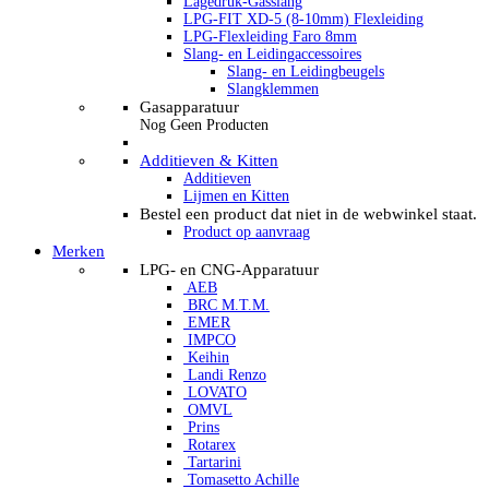
Lagedruk-Gasslang
LPG-FIT XD-5 (8-10mm) Flexleiding
LPG-Flexleiding Faro 8mm
Slang- en Leidingaccessoires
Slang- en Leidingbeugels
Slangklemmen
Gasapparatuur
Nog Geen Producten
Additieven & Kitten
Additieven
Lijmen en Kitten
Bestel een product dat niet in de webwinkel staat.
Product op aanvraag
Merken
LPG- en CNG-Apparatuur
AEB
BRC M.T.M.
EMER
IMPCO
Keihin
Landi Renzo
LOVATO
OMVL
Prins
Rotarex
Tartarini
Tomasetto Achille