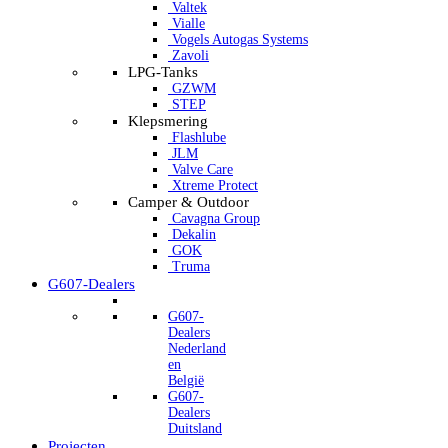
Valtek
Vialle
Vogels Autogas Systems
Zavoli
LPG-Tanks
GZWM
STEP
Klepsmering
Flashlube
JLM
Valve Care
Xtreme Protect
Camper & Outdoor
Cavagna Group
Dekalin
GOK
Truma
G607-Dealers
G607-
Dealers
Nederland
en
België
G607-
Dealers
Duitsland
Projecten