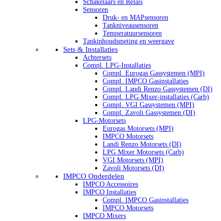
Schakelaars en Relais
Sensoren
Druk- en MAPsensoren
Tankniveausensoren
Temperatuursensoren
Tankinhoudsmeting en weergave
Sets & Installaties
Achtersets
Compl. LPG-Installaties
Compl. Eurogas Gassystemen (MPI)
Compl. IMPCO Gasinstallaties
Compl. Landi Renzo Gassystemen (DI)
Compl. LPG Mixer-installaties (Carb)
Compl. VGI Gassystemen (MPI)
Compl. Zavoli Gassystemen (DI)
LPG-Motorsets
Eurogas Motorsets (MPI)
IMPCO Motorsets
Landi Renzo Motorsets (DI)
LPG Mixer Motorsets (Carb)
VGI Motorsets (MPI)
Zavoli Motorsets (DI)
IMPCO Onderdelen
IMPCO Accessoires
IMPCO Installaties
Compl. IMPCO Gasinstallaties
IMPCO Motorsets
IMPCO Mixers