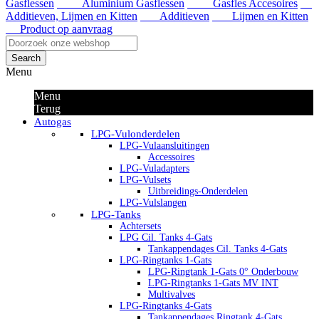
Gasflessen
Aluminium Gasflessen
Gasfles Accesoires
Additieven, Lijmen en Kitten
Additieven
Lijmen en Kitten
Product op aanvraag
Search
Menu
Menu
Terug
Autogas
LPG-Vulonderdelen
LPG-Vulaansluitingen
Accessoires
LPG-Vuladapters
LPG-Vulsets
Uitbreidings-Onderdelen
LPG-Vulslangen
LPG-Tanks
Achtersets
LPG Cil. Tanks 4-Gats
Tankappendages Cil. Tanks 4-Gats
LPG-Ringtanks 1-Gats
LPG-Ringtank 1-Gats 0° Onderbouw
LPG-Ringtanks 1-Gats MV INT
Multivalves
LPG-Ringtanks 4-Gats
Tankappendages Ringtank 4-Gats