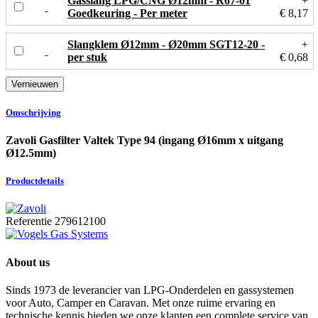
Gasslang LPG/CNG Ø12mm - R67-01
+
Goedkeuring - Per meter
€ 8,17
Slangklem Ø12mm - Ø20mm SGT12-20 -
+
per stuk
€ 0,68
Omschrijving
Zavoli Gasfilter Valtek Type 94 (ingang Ø16mm x uitgang
Ø12.5mm)
Productdetails
Referentie
279612100
About us
Sinds 1973 de leverancier van LPG-Onderdelen en gassystemen
voor Auto, Camper en Caravan. Met onze ruime ervaring en
technische kennis bieden we onze klanten een complete service van