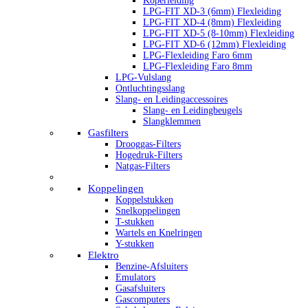
Koperleiding
LPG-FIT XD-3 (6mm) Flexleiding
LPG-FIT XD-4 (8mm) Flexleiding
LPG-FIT XD-5 (8-10mm) Flexleiding
LPG-FIT XD-6 (12mm) Flexleiding
LPG-Flexleiding Faro 6mm
LPG-Flexleiding Faro 8mm
LPG-Vulslang
Ontluchtingsslang
Slang- en Leidingaccessoires
Slang- en Leidingbeugels
Slangklemmen
Gasfilters
Drooggas-Filters
Hogedruk-Filters
Natgas-Filters
Koppelingen
Koppelstukken
Snelkoppelingen
T-stukken
Wartels en Knelringen
Y-stukken
Elektro
Benzine-Afsluiters
Emulators
Gasafsluiters
Gascomputers