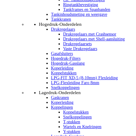
Ringtankbevestiging
Tankframes en Spanbanden
Tankinhoudsmeting en weergave
Tankkranen
Hogedruk-Onderdelen
Drukregelaars
Drukregelaars met Crashsensor
Drukregelaars met Shell-aansluiting
Drukregelaarsets
Vaste Drukregelaars
Gasafsluiters
Hogedruk-Filters
Hogedruk-Gasslang
Koperleiding
Koppelstukken
LPG-FIT XD-5 (8-10mm) Flexleiding
LPG-Flexleiding Faro 8mm
Snelkoppelingen
Lagedruk-Onderdelen
Gaskranen
Koperleiding
Koppelingen
Koppelstukken
Snelkoppelingen
T-stukken
Wartels en Knelringen
Y-stukken