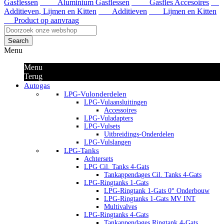
Gasflessen
Aluminium Gasflessen
Gasfles Accesoires
Additieven, Lijmen en Kitten
Additieven
Lijmen en Kitten
Product op aanvraag
Search
Menu
Menu
Terug
Autogas
LPG-Vulonderdelen
LPG-Vulaansluitingen
Accessoires
LPG-Vuladapters
LPG-Vulsets
Uitbreidings-Onderdelen
LPG-Vulslangen
LPG-Tanks
Achtersets
LPG Cil. Tanks 4-Gats
Tankappendages Cil. Tanks 4-Gats
LPG-Ringtanks 1-Gats
LPG-Ringtank 1-Gats 0° Onderbouw
LPG-Ringtanks 1-Gats MV INT
Multivalves
LPG-Ringtanks 4-Gats
Tankappendages Ringtank 4-Gats