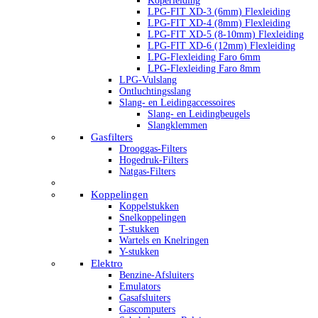
Koperleiding
LPG-FIT XD-3 (6mm) Flexleiding
LPG-FIT XD-4 (8mm) Flexleiding
LPG-FIT XD-5 (8-10mm) Flexleiding
LPG-FIT XD-6 (12mm) Flexleiding
LPG-Flexleiding Faro 6mm
LPG-Flexleiding Faro 8mm
LPG-Vulslang
Ontluchtingsslang
Slang- en Leidingaccessoires
Slang- en Leidingbeugels
Slangklemmen
Gasfilters
Drooggas-Filters
Hogedruk-Filters
Natgas-Filters
Koppelingen
Koppelstukken
Snelkoppelingen
T-stukken
Wartels en Knelringen
Y-stukken
Elektro
Benzine-Afsluiters
Emulators
Gasafsluiters
Gascomputers