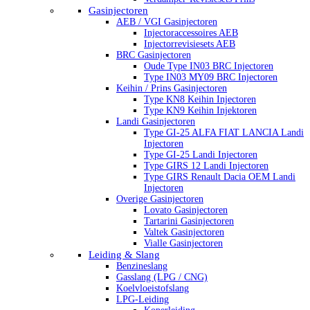
Gasinjectoren
AEB / VGI Gasinjectoren
Injectoraccessoires AEB
Injectorrevisiesets AEB
BRC Gasinjectoren
Oude Type IN03 BRC Injectoren
Type IN03 MY09 BRC Injectoren
Keihin / Prins Gasinjectoren
Type KN8 Keihin Injectoren
Type KN9 Keihin Injektoren
Landi Gasinjectoren
Type GI-25 ALFA FIAT LANCIA Landi
Injectoren
Type GI-25 Landi Injectoren
Type GIRS 12 Landi Injectoren
Type GIRS Renault Dacia OEM Landi
Injectoren
Overige Gasinjectoren
Lovato Gasinjectoren
Tartarini Gasinjectoren
Valtek Gasinjectoren
Vialle Gasinjectoren
Leiding & Slang
Benzineslang
Gasslang (LPG / CNG)
Koelvloeistofslang
LPG-Leiding