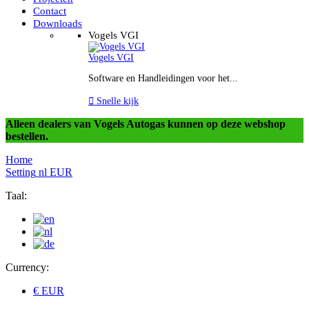
Contact
Downloads
Vogels VGI
Vogels VGI
Software en Handleidingen voor het...

Snelle kijk
Alleen dealers van Vogels Autogas kunnen op deze webshop
bestellen.
Home
Setting
nl
EUR
Taal:
Currency:
€ EUR