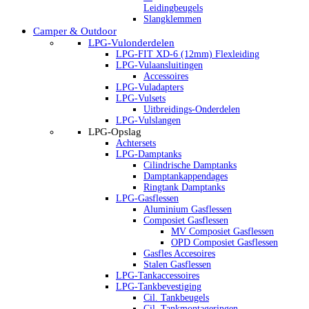
Leidingbeugels
Slangklemmen
Camper & Outdoor
LPG-Vulonderdelen
LPG-FIT XD-6 (12mm) Flexleiding
LPG-Vulaansluitingen
Accessoires
LPG-Vuladapters
LPG-Vulsets
Uitbreidings-Onderdelen
LPG-Vulslangen
LPG-Opslag
Achtersets
LPG-Damptanks
Cilindrische Damptanks
Damptankappendages
Ringtank Damptanks
LPG-Gasflessen
Aluminium Gasflessen
Composiet Gasflessen
MV Composiet Gasflessen
OPD Composiet Gasflessen
Gasfles Accesoires
Stalen Gasflessen
LPG-Tankaccessoires
LPG-Tankbevestiging
Cil. Tankbeugels
Cil. Tankmontageringen