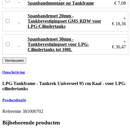
Spanbandmontage op Tankframe
€ 7,08
Spanbandenset 20mm -
+
Tankbevestigingsset GMS RDW voor
€ 18,36
LPG-Cilindertanks
Spanbandenset 30mm -
+
Tankbevestigingsset voor LPG-
€ 30,47
Cilindertanks tot 100L
Omschrijving
LPG-Tankframe - Tankrek Universeel 95 cm Kaal - voor LPG-
cilindertanks
Productdetails
Referentie
381000702
Bijbehorende producten