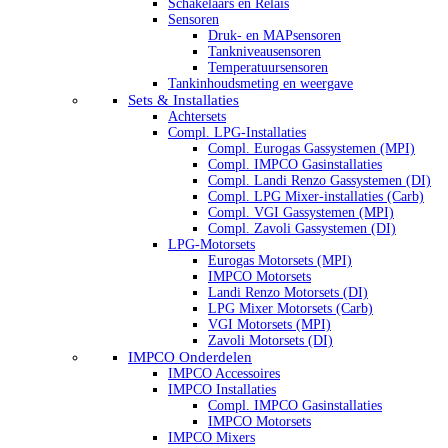
Schakelaars en Relais
Sensoren
Druk- en MAPsensoren
Tankniveausensoren
Temperatuursensoren
Tankinhoudsmeting en weergave
Sets & Installaties
Achtersets
Compl. LPG-Installaties
Compl. Eurogas Gassystemen (MPI)
Compl. IMPCO Gasinstallaties
Compl. Landi Renzo Gassystemen (DI)
Compl. LPG Mixer-installaties (Carb)
Compl. VGI Gassystemen (MPI)
Compl. Zavoli Gassystemen (DI)
LPG-Motorsets
Eurogas Motorsets (MPI)
IMPCO Motorsets
Landi Renzo Motorsets (DI)
LPG Mixer Motorsets (Carb)
VGI Motorsets (MPI)
Zavoli Motorsets (DI)
IMPCO Onderdelen
IMPCO Accessoires
IMPCO Installaties
Compl. IMPCO Gasinstallaties
IMPCO Motorsets
IMPCO Mixers