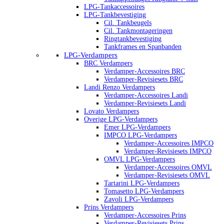
LPG-Tankaccessoires
LPG-Tankbevestiging
Cil. Tankbeugels
Cil. Tankmontageringen
Ringtankbevestiging
Tankframes en Spanbanden
LPG-Verdampers
BRC Verdampers
Verdamper-Accessoires BRC
Verdamper-Revisiesets BRC
Landi Renzo Verdampers
Verdamper-Accessoires Landi
Verdamper-Revisiesets Landi
Lovato Verdampers
Overige LPG-Verdampers
Emer LPG-Verdampers
IMPCO LPG-Verdampers
Verdamper-Accessoires IMPCO
Verdamper-Revisiesets IMPCO
OMVL LPG-Verdampers
Verdamper-Accessoires OMVL
Verdamper-Revisiesets OMVL
Tartarini LPG-Verdampers
Tomasetto LPG-Verdampers
Zavoli LPG-Verdampers
Prins Verdampers
Verdamper-Accessoires Prins
Verdamper-Revisiesets Prins