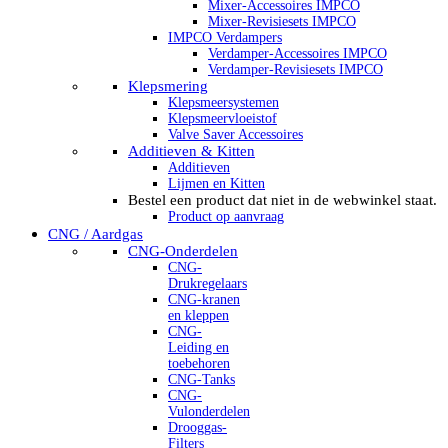
Mixer-Accessoires IMPCO
Mixer-Revisiesets IMPCO
IMPCO Verdampers
Verdamper-Accessoires IMPCO
Verdamper-Revisiesets IMPCO
Klepsmering
Klepsmeersystemen
Klepsmeervloeistof
Valve Saver Accessoires
Additieven & Kitten
Additieven
Lijmen en Kitten
Bestel een product dat niet in de webwinkel staat.
Product op aanvraag
CNG / Aardgas
CNG-Onderdelen
CNG-
Drukregelaars
CNG-kranen
en kleppen
CNG-
Leiding en
toebehoren
CNG-Tanks
CNG-
Vulonderdelen
Drooggas-
Filters