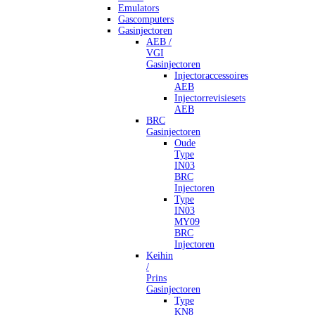
Emulators
Gascomputers
Gasinjectoren
AEB /
VGI
Gasinjectoren
Injectoraccessoires
AEB
Injectorrevisiesets
AEB
BRC
Gasinjectoren
Oude
Type
IN03
BRC
Injectoren
Type
IN03
MY09
BRC
Injectoren
Keihin
/
Prins
Gasinjectoren
Type
KN8