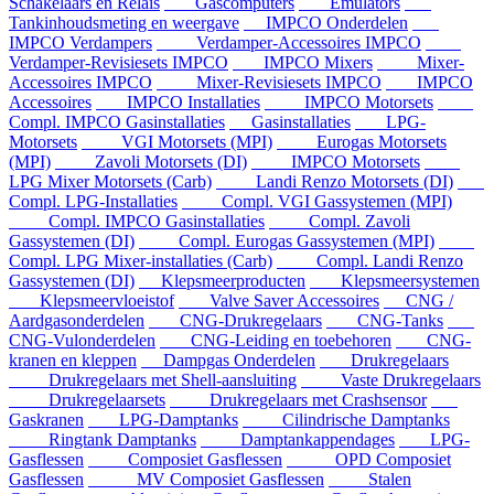
Schakelaars en Relais
Gascomputers
Emulators
Tankinhoudsmeting en weergave
IMPCO Onderdelen
IMPCO Verdampers
Verdamper-Accessoires IMPCO
Verdamper-Revisiesets IMPCO
IMPCO Mixers
Mixer-
Accessoires IMPCO
Mixer-Revisiesets IMPCO
IMPCO
Accessoires
IMPCO Installaties
IMPCO Motorsets
Compl. IMPCO Gasinstallaties
Gasinstallaties
LPG-
Motorsets
VGI Motorsets (MPI)
Eurogas Motorsets
(MPI)
Zavoli Motorsets (DI)
IMPCO Motorsets
LPG Mixer Motorsets (Carb)
Landi Renzo Motorsets (DI)
Compl. LPG-Installaties
Compl. VGI Gassystemen (MPI)
Compl. IMPCO Gasinstallaties
Compl. Zavoli
Gassystemen (DI)
Compl. Eurogas Gassystemen (MPI)
Compl. LPG Mixer-installaties (Carb)
Compl. Landi Renzo
Gassystemen (DI)
Klepsmeerproducten
Klepsmeersystemen
Klepsmeervloeistof
Valve Saver Accessoires
CNG /
Aardgasonderdelen
CNG-Drukregelaars
CNG-Tanks
CNG-Vulonderdelen
CNG-Leiding en toebehoren
CNG-
kranen en kleppen
Dampgas Onderdelen
Drukregelaars
Drukregelaars met Shell-aansluiting
Vaste Drukregelaars
Drukregelaarsets
Drukregelaars met Crashsensor
Gaskranen
LPG-Damptanks
Cilindrische Damptanks
Ringtank Damptanks
Damptankappendages
LPG-
Gasflessen
Composiet Gasflessen
OPD Composiet
Gasflessen
MV Composiet Gasflessen
Stalen