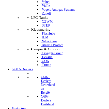
Valtek
Vialle
Vogels Autogas Systems
Zavoli
LPG-Tanks
GZWM
STEP
Klepsmering
Flashlube
JLM
Valve Care
Xtreme Protect
Camper & Outdoor
Cavagna Group
Dekalin
GOK
Truma
G607-Dealers
G607-
Dealers
Nederland
en
België
G607-
Dealers
Duitsland
Projecten