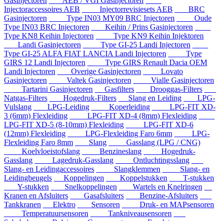
Gasinjectoren
AEB / VGI Gasinjectoren
Injectoraccessoires AEB
Injectorrevisiesets AEB
BRC
Gasinjectoren
Type IN03 MY09 BRC Injectoren
Oude
Type IN03 BRC Injectoren
Keihin / Prins Gasinjectoren
Type KN8 Keihin Injectoren
Type KN9 Keihin Injektoren
Landi Gasinjectoren
Type GI-25 Landi Injectoren
Type GI-25 ALFA FIAT LANCIA Landi Injectoren
Type
GIRS 12 Landi Injectoren
Type GIRS Renault Dacia OEM
Landi Injectoren
Overige Gasinjectoren
Lovato
Gasinjectoren
Valtek Gasinjectoren
Vialle Gasinjectoren
Tartarini Gasinjectoren
Gasfilters
Drooggas-Filters
Natgas-Filters
Hogedruk-Filters
Slang en Leiding
LPG-
Vulslang
LPG-Leiding
Koperleiding
LPG-FIT XD-
3 (6mm) Flexleiding
LPG-FIT XD-4 (8mm) Flexleiding
LPG-FIT XD-5 (8-10mm) Flexleiding
LPG-FIT XD-6
(12mm) Flexleiding
LPG-Flexleiding Faro 6mm
LPG-
Flexleiding Faro 8mm
Slang
Gasslang (LPG / CNG)
Koelvloeistofslang
Benzineslang
Hogedruk-
Gasslang
Lagedruk-Gasslang
Ontluchtingsslang
Slang- en Leidingaccessoires
Slangklemmen
Slang- en
Leidingbeugels
Koppelingen
Koppelstukken
T-stukken
Y-stukken
Snelkoppelingen
Wartels en Knelringen
Kranen en Afsluiters
Gasafsluiters
Benzine-Afsluiters
Tankkranen
Elektro
Sensoren
Druk- en MAPsensoren
Temperatuursensoren
Tankniveausensoren