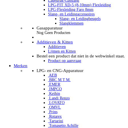
Lagedruk-Gasslang
LPG-FIT XD-5 (8-10mm) Flexleiding
LPG-Flexleiding Faro 8mm
Slang- en Leidingaccessoires
Slang- en Leidingbeugels
Slangklemmen
Gasapparatuur
Nog Geen Producten
Additieven & Kitten
Additieven
Lijmen en Kitten
Bestel een product dat niet in de webwinkel staat.
Product op aanvraag
Merken
LPG- en CNG-Apparatuur
AEB
BRC M.T.M.
EMER
IMPCO
Keihin
Landi Renzo
LOVATO
OMVL
Prins
Rotarex
Tartarini
Tomasetto Achille