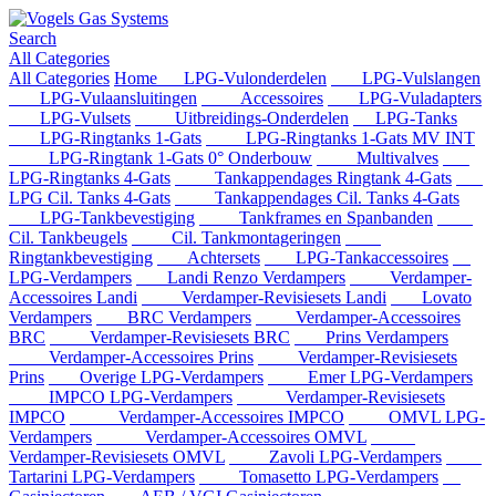
Search
All Categories
All Categories
Home
LPG-Vulonderdelen
LPG-Vulslangen
LPG-Vulaansluitingen
Accessoires
LPG-Vuladapters
LPG-Vulsets
Uitbreidings-Onderdelen
LPG-Tanks
LPG-Ringtanks 1-Gats
LPG-Ringtanks 1-Gats MV INT
LPG-Ringtank 1-Gats 0° Onderbouw
Multivalves
LPG-Ringtanks 4-Gats
Tankappendages Ringtank 4-Gats
LPG Cil. Tanks 4-Gats
Tankappendages Cil. Tanks 4-Gats
LPG-Tankbevestiging
Tankframes en Spanbanden
Cil. Tankbeugels
Cil. Tankmontageringen
Ringtankbevestiging
Achtersets
LPG-Tankaccessoires
LPG-Verdampers
Landi Renzo Verdampers
Verdamper-
Accessoires Landi
Verdamper-Revisiesets Landi
Lovato
Verdampers
BRC Verdampers
Verdamper-Accessoires
BRC
Verdamper-Revisiesets BRC
Prins Verdampers
Verdamper-Accessoires Prins
Verdamper-Revisiesets
Prins
Overige LPG-Verdampers
Emer LPG-Verdampers
IMPCO LPG-Verdampers
Verdamper-Revisiesets
IMPCO
Verdamper-Accessoires IMPCO
OMVL LPG-
Verdampers
Verdamper-Accessoires OMVL
Verdamper-Revisiesets OMVL
Zavoli LPG-Verdampers
Tartarini LPG-Verdampers
Tomasetto LPG-Verdampers