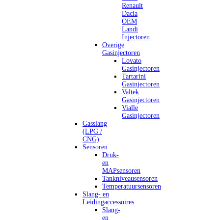
Renault
Dacia
OEM
Landi
Injectoren
Overige
Gasinjectoren
Lovato
Gasinjectoren
Tartarini
Gasinjectoren
Valtek
Gasinjectoren
Vialle
Gasinjectoren
Gasslang
(LPG /
CNG)
Sensoren
Druk-
en
MAPsensoren
Tankniveausensoren
Temperatuursensoren
Slang- en
Leidingaccessoires
Slang-
en