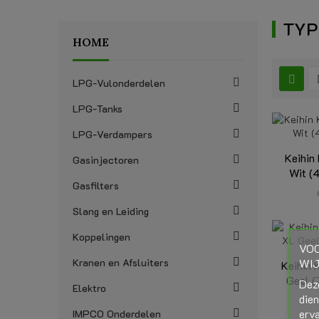
TYP
HOME
LPG-Vulonderdelen
LPG-Tanks
LPG-Verdampers
Keihin
Gasinjectoren
Wit (
Gasfilters
Slang en Leiding
Koppelingen
VOO
WIJ
Kranen en Afsluiters
Keihin 
Geel (
Dez
Elektro
die
erva
IMPCO Onderdelen