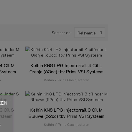
Sorteer op:
Relevantie
4 Cil M
Keihin KN8 LPG Injectorrail 4 Cil L
 Systeem
Oranje (63cc) tbv Prins VSI Systeem
n
Keihin / Prins Gasinjectoren
KEN
3 Cil S
Keihin KN8 LPG Injectorrail 3 Cil M
ysteem
Blauwe (52cc) tbv Prins VSI Systeem
k
n
Keihin / Prins Gasinjectoren