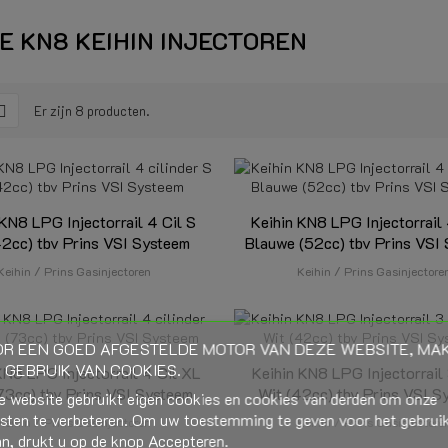
E KN8 KEIHIN INJECTOREN
Er zijn 8 producten.
 KN8 LPG Injectorrail 4 Cil S
Keihin KN8 LPG Injectorrail 
42cc) tbv Prins VSI Systeem
Blauwe (52cc) tbv Prins VSI
Keihin / Prins Gasinjectoren
Keihin / Prins Gasinjectore
R EEN GOED AFGESTELDE MOTOR VAN DEZE WEBSITE, MA
 GEBRUIK VAN COOKIES.
KN8 LPG Injectorrail 4 Cil XL
Keihin KN8 LPG Injectorrail 
73cc) tbv Prins VSI Systeem
Wit (42cc) tbv Prins VSI S
e website gebruikt eigen cookies en cookies van derden om onze
nsten te verbeteren. Om uw toestemming te geven voor het gebrui
Keihin / Prins Gasinjectoren
Keihin / Prins Gasinjectore
n, drukt u op de knop Accepteren.