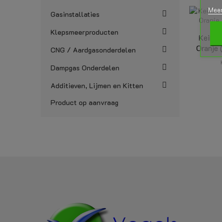
Meer
Gasinstallaties
Klepsmeerproducten
Keihin
Oranje 
CNG / Aardgasonderdelen
Dampgas Onderdelen
Additieven, Lijmen en Kitten
Product op aanvraag