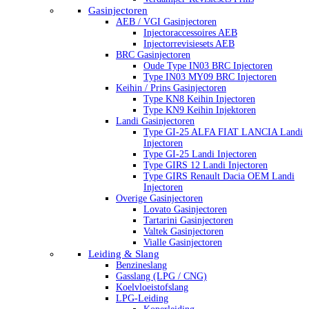
Gasinjectoren
AEB / VGI Gasinjectoren
Injectoraccessoires AEB
Injectorrevisiesets AEB
BRC Gasinjectoren
Oude Type IN03 BRC Injectoren
Type IN03 MY09 BRC Injectoren
Keihin / Prins Gasinjectoren
Type KN8 Keihin Injectoren
Type KN9 Keihin Injektoren
Landi Gasinjectoren
Type GI-25 ALFA FIAT LANCIA Landi
Injectoren
Type GI-25 Landi Injectoren
Type GIRS 12 Landi Injectoren
Type GIRS Renault Dacia OEM Landi
Injectoren
Overige Gasinjectoren
Lovato Gasinjectoren
Tartarini Gasinjectoren
Valtek Gasinjectoren
Vialle Gasinjectoren
Leiding & Slang
Benzineslang
Gasslang (LPG / CNG)
Koelvloeistofslang
LPG-Leiding