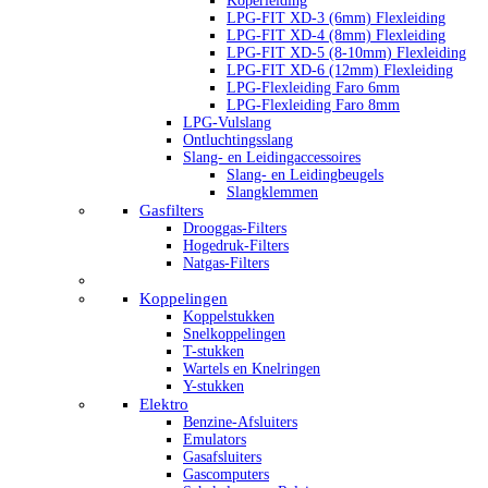
Koperleiding
LPG-FIT XD-3 (6mm) Flexleiding
LPG-FIT XD-4 (8mm) Flexleiding
LPG-FIT XD-5 (8-10mm) Flexleiding
LPG-FIT XD-6 (12mm) Flexleiding
LPG-Flexleiding Faro 6mm
LPG-Flexleiding Faro 8mm
LPG-Vulslang
Ontluchtingsslang
Slang- en Leidingaccessoires
Slang- en Leidingbeugels
Slangklemmen
Gasfilters
Drooggas-Filters
Hogedruk-Filters
Natgas-Filters
Koppelingen
Koppelstukken
Snelkoppelingen
T-stukken
Wartels en Knelringen
Y-stukken
Elektro
Benzine-Afsluiters
Emulators
Gasafsluiters
Gascomputers