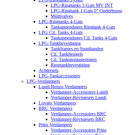
LPG-Ringtanks 1-Gats MV INT
LPG-Ringtank 1-Gats 0° Onderbouw
Multivalves
LPG-Ringtanks 4-Gats
Tankappendages Ringtank 4-Gats
LPG Cil. Tanks 4-Gats
Tankappendages Cil. Tanks 4-Gats
LPG-Tankbevestiging
Tankframes en Spanbanden
Cil. Tankbeugels
Cil. Tankmontageringen
Ringtankbevestiging
Achtersets
LPG-Tankaccessoires
LPG-Verdampers
Landi Renzo Verdampers
Verdamper-Accessoires Landi
Verdamper-Revisiesets Landi
Lovato Verdampers
BRC Verdampers
Verdamper-Accessoires BRC
Verdamper-Revisiesets BRC
Prins Verdampers
Verdamper-Accessoires Prins