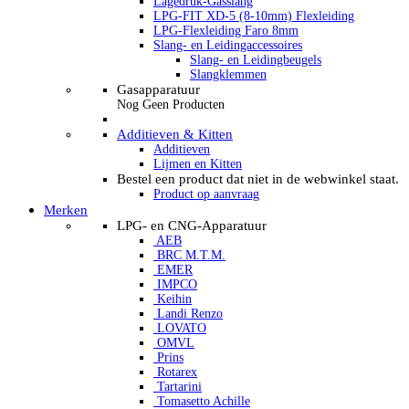
Lagedruk-Gasslang
LPG-FIT XD-5 (8-10mm) Flexleiding
LPG-Flexleiding Faro 8mm
Slang- en Leidingaccessoires
Slang- en Leidingbeugels
Slangklemmen
Gasapparatuur
Nog Geen Producten
Additieven & Kitten
Additieven
Lijmen en Kitten
Bestel een product dat niet in de webwinkel staat.
Product op aanvraag
Merken
LPG- en CNG-Apparatuur
AEB
BRC M.T.M.
EMER
IMPCO
Keihin
Landi Renzo
LOVATO
OMVL
Prins
Rotarex
Tartarini
Tomasetto Achille