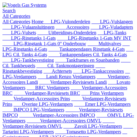
Search
All Categories
All Categories
Home
LPG-Vulonderdelen
LPG-Vulslangen
LPG-Vulaansluitingen
Accessoires
LPG-Vuladapters
LPG-Vulsets
Uitbreidings-Onderdelen
LPG-Tanks
LPG-Ringtanks 1-Gats
LPG-Ringtanks 1-Gats MV INT
LPG-Ringtank 1-Gats 0° Onderbouw
Multivalves
LPG-Ringtanks 4-Gats
Tankappendages Ringtank 4-Gats
LPG Cil. Tanks 4-Gats
Tankappendages Cil. Tanks 4-Gats
LPG-Tankbevestiging
Tankframes en Spanbanden
Cil. Tankbeugels
Cil. Tankmontageringen
Ringtankbevestiging
Achtersets
LPG-Tankaccessoires
LPG-Verdampers
Landi Renzo Verdampers
Verdamper-
Accessoires Landi
Verdamper-Revisiesets Landi
Lovato
Verdampers
BRC Verdampers
Verdamper-Accessoires
BRC
Verdamper-Revisiesets BRC
Prins Verdampers
Verdamper-Accessoires Prins
Verdamper-Revisiesets
Prins
Overige LPG-Verdampers
Emer LPG-Verdampers
IMPCO LPG-Verdampers
Verdamper-Revisiesets
IMPCO
Verdamper-Accessoires IMPCO
OMVL LPG-
Verdampers
Verdamper-Accessoires OMVL
Verdamper-Revisiesets OMVL
Zavoli LPG-Verdampers
Tartarini LPG-Verdampers
Tomasetto LPG-Verdampers