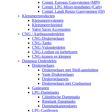
Compl. Eurogas Gassystemen (MPI)
Compl. LPG Mixer-installaties (Carb)
Compl. Landi Renzo Gassystemen (DI)
Klepsmeerproducten
Klepsmeersystemen
Klepsmeervloeistof
Valve Saver Accessoires
CNG / Aardgasonderdelen
CNG-Drukregelaars
CNG-Tanks
CNG-Vulonderdelen
CNG-Leiding en toebehoren
CNG-kranen en kleppen
Dampgas Onderdelen
Drukregelaars
Drukregelaars met Shell-aansluiting
Vaste Drukregelaars
Drukregelaarsets
Drukregelaars met Crashsensor
Gaskranen
LPG-Damptanks
Cilindrische Damptanks
Ringtank Damptanks
Damptankappendages
LPG-Gasflessen