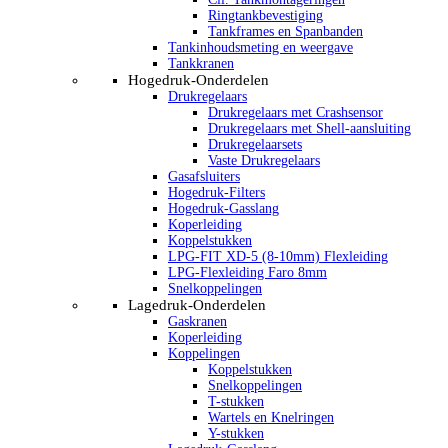
Ringtankbevestiging
Tankframes en Spanbanden
Tankinhoudsmeting en weergave
Tankkranen
Hogedruk-Onderdelen
Drukregelaars
Drukregelaars met Crashsensor
Drukregelaars met Shell-aansluiting
Drukregelaarsets
Vaste Drukregelaars
Gasafsluiters
Hogedruk-Filters
Hogedruk-Gasslang
Koperleiding
Koppelstukken
LPG-FIT XD-5 (8-10mm) Flexleiding
LPG-Flexleiding Faro 8mm
Snelkoppelingen
Lagedruk-Onderdelen
Gaskranen
Koperleiding
Koppelingen
Koppelstukken
Snelkoppelingen
T-stukken
Wartels en Knelringen
Y-stukken