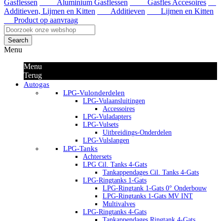
Gasflessen
Aluminium Gasflessen
Gasfles Accesoires
Additieven, Lijmen en Kitten
Additieven
Lijmen en Kitten
Product op aanvraag
Search
Menu
Menu
Terug
Autogas
LPG-Vulonderdelen
LPG-Vulaansluitingen
Accessoires
LPG-Vuladapters
LPG-Vulsets
Uitbreidings-Onderdelen
LPG-Vulslangen
LPG-Tanks
Achtersets
LPG Cil. Tanks 4-Gats
Tankappendages Cil. Tanks 4-Gats
LPG-Ringtanks 1-Gats
LPG-Ringtank 1-Gats 0° Onderbouw
LPG-Ringtanks 1-Gats MV INT
Multivalves
LPG-Ringtanks 4-Gats
Tankappendages Ringtank 4-Gats