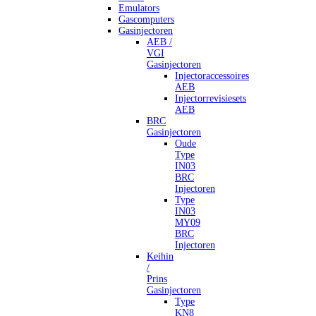
Emulators
Gascomputers
Gasinjectoren
AEB /
VGI
Gasinjectoren
Injectoraccessoires
AEB
Injectorrevisiesets
AEB
BRC
Gasinjectoren
Oude
Type
IN03
BRC
Injectoren
Type
IN03
MY09
BRC
Injectoren
Keihin
/
Prins
Gasinjectoren
Type
KN8