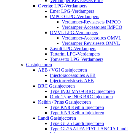
Verdamper-Revisiesets Prins
Overige LPG-Verdampers
Emer LPG-Verdampers
IMPCO LPG-Verdampers
Verdamper-Revisiesets IMPCO
Verdamper-Accessoires IMPCO
OMVL LPG-Verdampers
Verdamper-Accessoires OMVL
Verdamper-Revisiesets OMVL
Zavoli LPG-Verdampers
Tartarini LPG-Verdampers
Tomasetto LPG-Verdampers
Gasinjectoren
AEB / VGI Gasinjectoren
Injectoraccessoires AEB
Injectorrevisiesets AEB
BRC Gasinjectoren
Type IN03 MY09 BRC Injectoren
Oude Type IN03 BRC Injectoren
Keihin / Prins Gasinjectoren
Type KN8 Keihin Injectoren
Type KN9 Keihin Injektoren
Landi Gasinjectoren
Type GI-25 Landi Injectoren
Type GI-25 ALFA FIAT LANCIA Landi