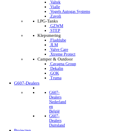
Valtek
Vialle
Vogels Autogas Systems
Zavoli
LPG-Tanks
GZWM
STEP
Klepsmering
Flashlube
JLM
Valve Care
Xtreme Protect
Camper & Outdoor
Cavagna Group
Dekalin
GOK
Truma
G607-Dealers
G607-
Dealers
Nederland
en
België
G607-
Dealers
Duitsland
Projecten