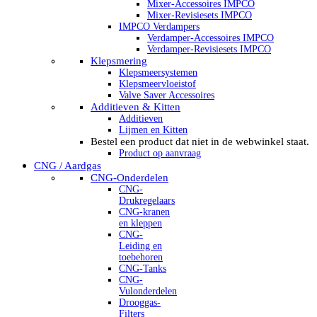
Mixer-Accessoires IMPCO
Mixer-Revisiesets IMPCO
IMPCO Verdampers
Verdamper-Accessoires IMPCO
Verdamper-Revisiesets IMPCO
Klepsmering
Klepsmeersystemen
Klepsmeervloeistof
Valve Saver Accessoires
Additieven & Kitten
Additieven
Lijmen en Kitten
Bestel een product dat niet in de webwinkel staat.
Product op aanvraag
CNG / Aardgas
CNG-Onderdelen
CNG-
Drukregelaars
CNG-kranen
en kleppen
CNG-
Leiding en
toebehoren
CNG-Tanks
CNG-
Vulonderdelen
Drooggas-
Filters