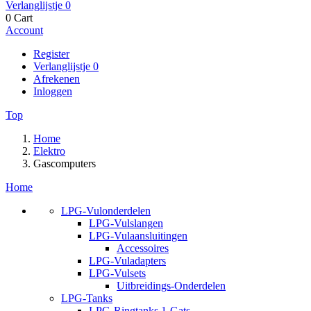
Verlanglijstje
0
0
Cart
Account
Register
Verlanglijstje
0
Afrekenen
Inloggen
Top
Home
Elektro
Gascomputers
Home
LPG-Vulonderdelen
LPG-Vulslangen
LPG-Vulaansluitingen
Accessoires
LPG-Vuladapters
LPG-Vulsets
Uitbreidings-Onderdelen
LPG-Tanks
LPG-Ringtanks 1-Gats