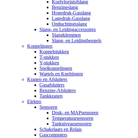
Koelvloeistofslang
Benzineslang
Hogedruk-Gasslang
Lagedruk-Gasslang
Ontluchtingsslang
Slang- en Leidingaccessoires
Slangklemmen
Slang- en Leidingbeugels
Koppelingen
Koppelstukken
T-stukken
Y-stukken
Snelkoppelingen
Wartels en Knelringen
Kranen en Afsluiters
Gasafsluiters
Benzine-Afsluiters
Tankkranen
Elektro
Sensoren
Druk- en MAPsensoren
Temperatuursensoren
Tankniveausensoren
Schakelaars en Relais
Gascomputers