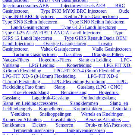
Gasinjectoren
AEB / VGI Gasinjectoren
Injectoraccessoires AEB
Injectorrevisiesets AEB
BRC
Gasinjectoren
Type IN03 MY09 BRC Injectoren
Oude
Type IN03 BRC Injectoren
Keihin / Prins Gasinjectoren
Type KN8 Keihin Injectoren
Type KN9 Keihin Injektoren
Landi Gasinjectoren
Type GI-25 Landi Injectoren
Type GI-25 ALFA FIAT LANCIA Landi Injectoren
Type
GIRS 12 Landi Injectoren
Type GIRS Renault Dacia OEM
Landi Injectoren
Overige Gasinjectoren
Lovato
Gasinjectoren
Valtek Gasinjectoren
Vialle Gasinjectoren
Tartarini Gasinjectoren
Gasfilters
Drooggas-Filters
Natgas-Filters
Hogedruk-Filters
Slang en Leiding
LPG-
Vulslang
LPG-Leiding
Koperleiding
LPG-FIT XD-
3 (6mm) Flexleiding
LPG-FIT XD-4 (8mm) Flexleiding
LPG-FIT XD-5 (8-10mm) Flexleiding
LPG-FIT XD-6
(12mm) Flexleiding
LPG-Flexleiding Faro 6mm
LPG-
Flexleiding Faro 8mm
Slang
Gasslang (LPG / CNG)
Koelvloeistofslang
Benzineslang
Hogedruk-
Gasslang
Lagedruk-Gasslang
Ontluchtingsslang
Slang- en Leidingaccessoires
Slangklemmen
Slang- en
Leidingbeugels
Koppelingen
Koppelstukken
T-stukken
Y-stukken
Snelkoppelingen
Wartels en Knelringen
Kranen en Afsluiters
Gasafsluiters
Benzine-Afsluiters
Tankkranen
Elektro
Sensoren
Druk- en MAPsensoren
Temperatuursensoren
Tankniveausensoren