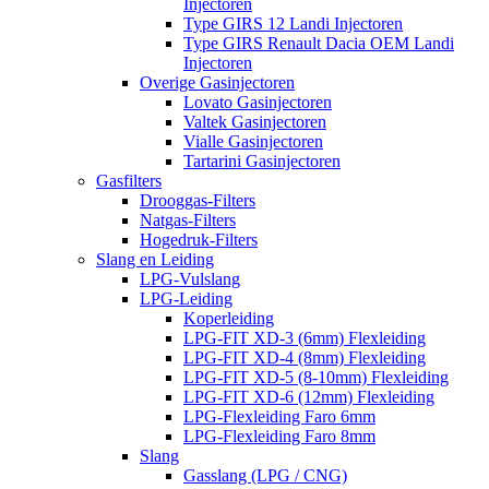
Injectoren
Type GIRS 12 Landi Injectoren
Type GIRS Renault Dacia OEM Landi
Injectoren
Overige Gasinjectoren
Lovato Gasinjectoren
Valtek Gasinjectoren
Vialle Gasinjectoren
Tartarini Gasinjectoren
Gasfilters
Drooggas-Filters
Natgas-Filters
Hogedruk-Filters
Slang en Leiding
LPG-Vulslang
LPG-Leiding
Koperleiding
LPG-FIT XD-3 (6mm) Flexleiding
LPG-FIT XD-4 (8mm) Flexleiding
LPG-FIT XD-5 (8-10mm) Flexleiding
LPG-FIT XD-6 (12mm) Flexleiding
LPG-Flexleiding Faro 6mm
LPG-Flexleiding Faro 8mm
Slang
Gasslang (LPG / CNG)