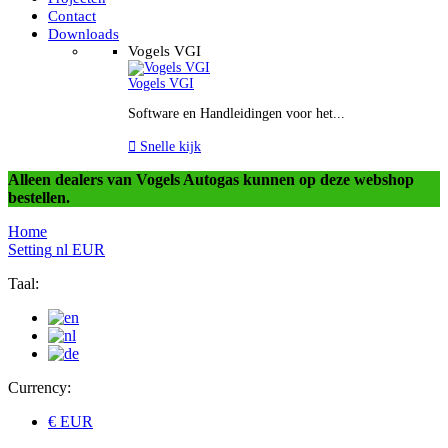
Contact
Downloads
Vogels VGI
Vogels VGI
Software en Handleidingen voor het...

Snelle kijk
Alleen dealers van Vogels Autogas kunnen op deze webshop
bestellen.
Home
Setting
nl
EUR
Taal:
Currency:
€ EUR