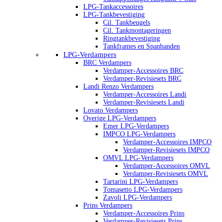
LPG-Tankaccessoires
LPG-Tankbevestiging
Cil. Tankbeugels
Cil. Tankmontageringen
Ringtankbevestiging
Tankframes en Spanbanden
LPG-Verdampers
BRC Verdampers
Verdamper-Accessoires BRC
Verdamper-Revisiesets BRC
Landi Renzo Verdampers
Verdamper-Accessoires Landi
Verdamper-Revisiesets Landi
Lovato Verdampers
Overige LPG-Verdampers
Emer LPG-Verdampers
IMPCO LPG-Verdampers
Verdamper-Accessoires IMPCO
Verdamper-Revisiesets IMPCO
OMVL LPG-Verdampers
Verdamper-Accessoires OMVL
Verdamper-Revisiesets OMVL
Tartarini LPG-Verdampers
Tomasetto LPG-Verdampers
Zavoli LPG-Verdampers
Prins Verdampers
Verdamper-Accessoires Prins
Verdamper-Revisiesets Prins