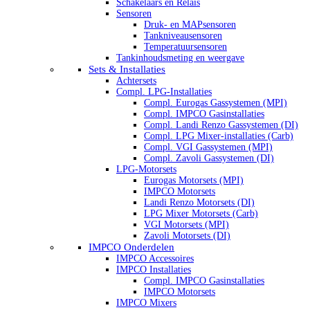
Schakelaars en Relais
Sensoren
Druk- en MAPsensoren
Tankniveausensoren
Temperatuursensoren
Tankinhoudsmeting en weergave
Sets & Installaties
Achtersets
Compl. LPG-Installaties
Compl. Eurogas Gassystemen (MPI)
Compl. IMPCO Gasinstallaties
Compl. Landi Renzo Gassystemen (DI)
Compl. LPG Mixer-installaties (Carb)
Compl. VGI Gassystemen (MPI)
Compl. Zavoli Gassystemen (DI)
LPG-Motorsets
Eurogas Motorsets (MPI)
IMPCO Motorsets
Landi Renzo Motorsets (DI)
LPG Mixer Motorsets (Carb)
VGI Motorsets (MPI)
Zavoli Motorsets (DI)
IMPCO Onderdelen
IMPCO Accessoires
IMPCO Installaties
Compl. IMPCO Gasinstallaties
IMPCO Motorsets
IMPCO Mixers