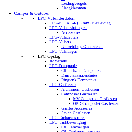
Leidingbeugels
Slangklemmen
Camper & Outdoor
LPG-Vulonderdelen
LPG-FIT XD-6 (12mm) Flexleiding
LPG-Vulaansluitingen
Accessoires
LPG-Vuladapters
LPG-Vulsets
Uitbreidings-Onderdelen
LPG-Vulslangen
LPG-Opslag
Achtersets
LPG-Damptanks
Cilindrische Damptanks
Damptankappendages
Ringtank Damptanks
LPG-Gasflessen
Aluminium Gasflessen
Composiet Gasflessen
MV Composiet Gasflessen
OPD Composiet Gasflessen
Gasfles Accesoires
Stalen Gasflessen
LPG-Tankaccessoires
LPG-Tankbevestiging
Cil. Tankbeugels
Cil. Tankmontageringen