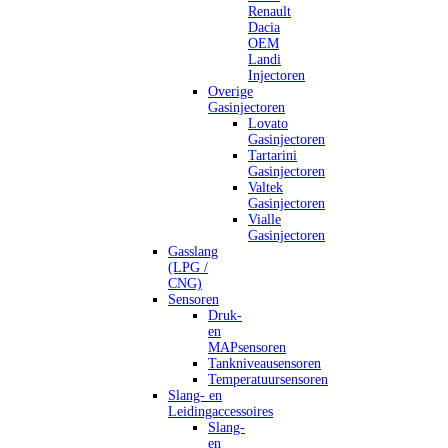
Renault
Dacia
OEM
Landi
Injectoren
Overige
Gasinjectoren
Lovato
Gasinjectoren
Tartarini
Gasinjectoren
Valtek
Gasinjectoren
Vialle
Gasinjectoren
Gasslang
(LPG /
CNG)
Sensoren
Druk-
en
MAPsensoren
Tankniveausensoren
Temperatuursensoren
Slang- en
Leidingaccessoires
Slang-
en