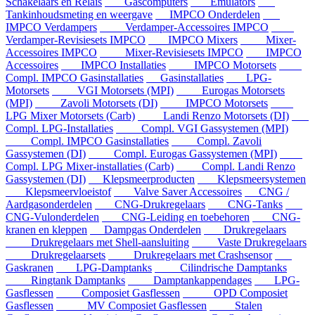
Schakelaars en Relais
Gascomputers
Emulators
Tankinhoudsmeting en weergave
IMPCO Onderdelen
IMPCO Verdampers
Verdamper-Accessoires IMPCO
Verdamper-Revisiesets IMPCO
IMPCO Mixers
Mixer-
Accessoires IMPCO
Mixer-Revisiesets IMPCO
IMPCO
Accessoires
IMPCO Installaties
IMPCO Motorsets
Compl. IMPCO Gasinstallaties
Gasinstallaties
LPG-
Motorsets
VGI Motorsets (MPI)
Eurogas Motorsets
(MPI)
Zavoli Motorsets (DI)
IMPCO Motorsets
LPG Mixer Motorsets (Carb)
Landi Renzo Motorsets (DI)
Compl. LPG-Installaties
Compl. VGI Gassystemen (MPI)
Compl. IMPCO Gasinstallaties
Compl. Zavoli
Gassystemen (DI)
Compl. Eurogas Gassystemen (MPI)
Compl. LPG Mixer-installaties (Carb)
Compl. Landi Renzo
Gassystemen (DI)
Klepsmeerproducten
Klepsmeersystemen
Klepsmeervloeistof
Valve Saver Accessoires
CNG /
Aardgasonderdelen
CNG-Drukregelaars
CNG-Tanks
CNG-Vulonderdelen
CNG-Leiding en toebehoren
CNG-
kranen en kleppen
Dampgas Onderdelen
Drukregelaars
Drukregelaars met Shell-aansluiting
Vaste Drukregelaars
Drukregelaarsets
Drukregelaars met Crashsensor
Gaskranen
LPG-Damptanks
Cilindrische Damptanks
Ringtank Damptanks
Damptankappendages
LPG-
Gasflessen
Composiet Gasflessen
OPD Composiet
Gasflessen
MV Composiet Gasflessen
Stalen