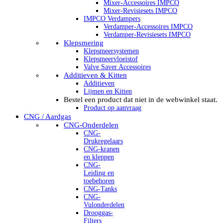
Mixer-Accessoires IMPCO
Mixer-Revisiesets IMPCO
IMPCO Verdampers
Verdamper-Accessoires IMPCO
Verdamper-Revisiesets IMPCO
Klepsmering
Klepsmeersystemen
Klepsmeervloeistof
Valve Saver Accessoires
Additieven & Kitten
Additieven
Lijmen en Kitten
Bestel een product dat niet in de webwinkel staat.
Product op aanvraag
CNG / Aardgas
CNG-Onderdelen
CNG-
Drukregelaars
CNG-kranen
en kleppen
CNG-
Leiding en
toebehoren
CNG-Tanks
CNG-
Vulonderdelen
Drooggas-
Filters