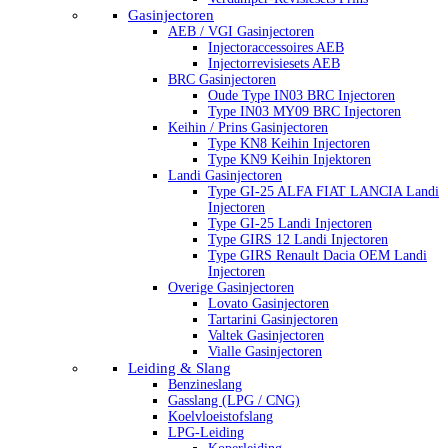
Gasinjectoren
AEB / VGI Gasinjectoren
Injectoraccessoires AEB
Injectorrevisiesets AEB
BRC Gasinjectoren
Oude Type IN03 BRC Injectoren
Type IN03 MY09 BRC Injectoren
Keihin / Prins Gasinjectoren
Type KN8 Keihin Injectoren
Type KN9 Keihin Injektoren
Landi Gasinjectoren
Type GI-25 ALFA FIAT LANCIA Landi
Injectoren
Type GI-25 Landi Injectoren
Type GIRS 12 Landi Injectoren
Type GIRS Renault Dacia OEM Landi
Injectoren
Overige Gasinjectoren
Lovato Gasinjectoren
Tartarini Gasinjectoren
Valtek Gasinjectoren
Vialle Gasinjectoren
Leiding & Slang
Benzineslang
Gasslang (LPG / CNG)
Koelvloeistofslang
LPG-Leiding