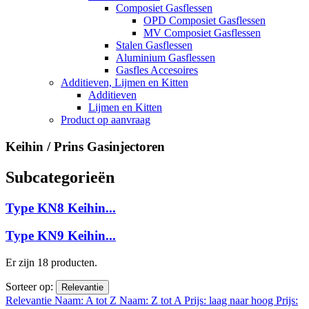
Composiet Gasflessen
OPD Composiet Gasflessen
MV Composiet Gasflessen
Stalen Gasflessen
Aluminium Gasflessen
Gasfles Accesoires
Additieven, Lijmen en Kitten
Additieven
Lijmen en Kitten
Product op aanvraag
Keihin / Prins Gasinjectoren
Subcategorieën
Type KN8 Keihin...
Type KN9 Keihin...
Er zijn 18 producten.
Sorteer op:
Relevantie
Relevantie
Naam: A tot Z
Naam: Z tot A
Prijs: laag naar hoog
Prijs: