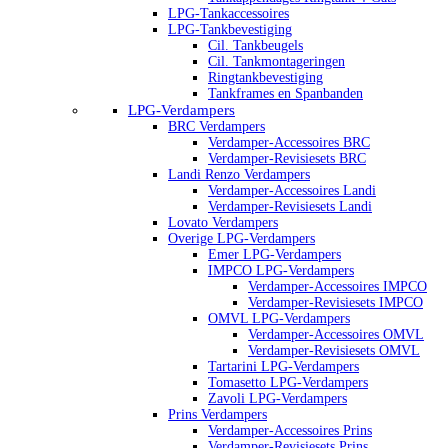
LPG-Tankaccessoires
LPG-Tankbevestiging
Cil. Tankbeugels
Cil. Tankmontageringen
Ringtankbevestiging
Tankframes en Spanbanden
LPG-Verdampers
BRC Verdampers
Verdamper-Accessoires BRC
Verdamper-Revisiesets BRC
Landi Renzo Verdampers
Verdamper-Accessoires Landi
Verdamper-Revisiesets Landi
Lovato Verdampers
Overige LPG-Verdampers
Emer LPG-Verdampers
IMPCO LPG-Verdampers
Verdamper-Accessoires IMPCO
Verdamper-Revisiesets IMPCO
OMVL LPG-Verdampers
Verdamper-Accessoires OMVL
Verdamper-Revisiesets OMVL
Tartarini LPG-Verdampers
Tomasetto LPG-Verdampers
Zavoli LPG-Verdampers
Prins Verdampers
Verdamper-Accessoires Prins
Verdamper-Revisiesets Prins