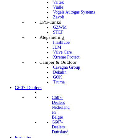
Valtek
Vialle
Vogels Autogas Systems
Zavoli
LPG-Tanks
GZWM
STEP
Klepsmering
Flashlube
JLM
Valve Care
Xtreme Protect
Camper & Outdoor
Cavagna Group
Dekalin
GOK
Truma
G607-Dealers
G607-
Dealers
Nederland
en
België
G607-
Dealers
Duitsland
Projecten