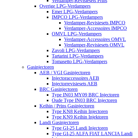
Verdamper-Revisiesets Prins
Overige LPG-Verdampers
Emer LPG-Verdampers
IMPCO LPG-Verdampers
Verdamper-Revisiesets IMPCO
Verdamper-Accessoires IMPCO
OMVL LPG-Verdampers
Verdamper-Accessoires OMVL
Verdamper-Revisiesets OMVL
Zavoli LPG-Verdampers
Tartarini LPG-Verdampers
Tomasetto LPG-Verdampers
Gasinjectoren
AEB / VGI Gasinjectoren
Injectoraccessoires AEB
Injectorrevisiesets AEB
BRC Gasinjectoren
Type IN03 MY09 BRC Injectoren
Oude Type IN03 BRC Injectoren
Keihin / Prins Gasinjectoren
Type KN8 Keihin Injectoren
Type KN9 Keihin Injektoren
Landi Gasinjectoren
Type GI-25 Landi Injectoren
Type GI-25 ALFA FIAT LANCIA Landi