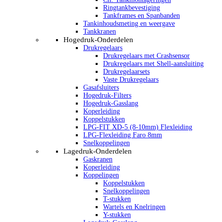
Ringtankbevestiging
Tankframes en Spanbanden
Tankinhoudsmeting en weergave
Tankkranen
Hogedruk-Onderdelen
Drukregelaars
Drukregelaars met Crashsensor
Drukregelaars met Shell-aansluiting
Drukregelaarsets
Vaste Drukregelaars
Gasafsluiters
Hogedruk-Filters
Hogedruk-Gasslang
Koperleiding
Koppelstukken
LPG-FIT XD-5 (8-10mm) Flexleiding
LPG-Flexleiding Faro 8mm
Snelkoppelingen
Lagedruk-Onderdelen
Gaskranen
Koperleiding
Koppelingen
Koppelstukken
Snelkoppelingen
T-stukken
Wartels en Knelringen
Y-stukken