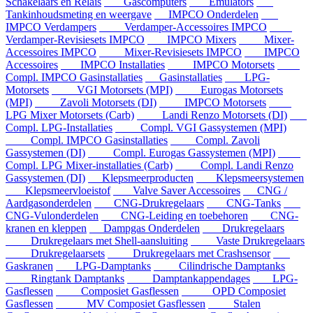
Schakelaars en Relais
Gascomputers
Emulators
Tankinhoudsmeting en weergave
IMPCO Onderdelen
IMPCO Verdampers
Verdamper-Accessoires IMPCO
Verdamper-Revisiesets IMPCO
IMPCO Mixers
Mixer-
Accessoires IMPCO
Mixer-Revisiesets IMPCO
IMPCO
Accessoires
IMPCO Installaties
IMPCO Motorsets
Compl. IMPCO Gasinstallaties
Gasinstallaties
LPG-
Motorsets
VGI Motorsets (MPI)
Eurogas Motorsets
(MPI)
Zavoli Motorsets (DI)
IMPCO Motorsets
LPG Mixer Motorsets (Carb)
Landi Renzo Motorsets (DI)
Compl. LPG-Installaties
Compl. VGI Gassystemen (MPI)
Compl. IMPCO Gasinstallaties
Compl. Zavoli
Gassystemen (DI)
Compl. Eurogas Gassystemen (MPI)
Compl. LPG Mixer-installaties (Carb)
Compl. Landi Renzo
Gassystemen (DI)
Klepsmeerproducten
Klepsmeersystemen
Klepsmeervloeistof
Valve Saver Accessoires
CNG /
Aardgasonderdelen
CNG-Drukregelaars
CNG-Tanks
CNG-Vulonderdelen
CNG-Leiding en toebehoren
CNG-
kranen en kleppen
Dampgas Onderdelen
Drukregelaars
Drukregelaars met Shell-aansluiting
Vaste Drukregelaars
Drukregelaarsets
Drukregelaars met Crashsensor
Gaskranen
LPG-Damptanks
Cilindrische Damptanks
Ringtank Damptanks
Damptankappendages
LPG-
Gasflessen
Composiet Gasflessen
OPD Composiet
Gasflessen
MV Composiet Gasflessen
Stalen