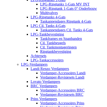
LPG-Ringtanks 1-Gats MV INT
LPG-Ringtank 1-Gats 0° Onderbouw
Multivalves
LPG-Ringtanks 4-Gats
Tankappendages Ringtank 4-Gats
LPG Cil. Tanks 4-Gats
Tankappendages Cil. Tanks 4-Gats
LPG-Tankbevestiging
Tankframes en Spanbanden
Cil. Tankbeugels
Cil. Tankmontageringen
Ringtankbevestiging
Achtersets
LPG-Tankaccessoires
LPG-Verdampers
Landi Renzo Verdampers
Verdamper-Accessoires Landi
Verdamper-Revisiesets Landi
Lovato Verdampers
BRC Verdampers
Verdamper-Accessoires BRC
Verdamper-Revisiesets BRC
Prins Verdampers
Verdamper-Accessoires Prins