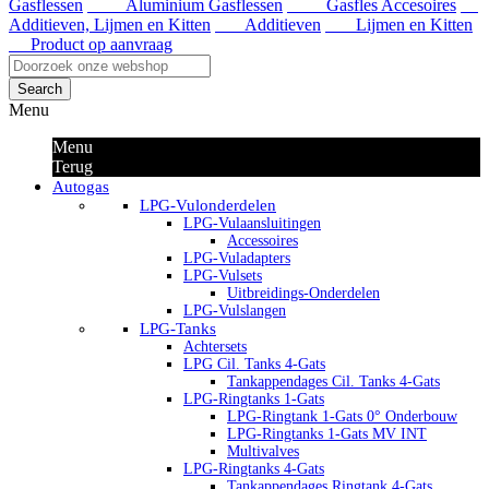
Gasflessen
Aluminium Gasflessen
Gasfles Accesoires
Additieven, Lijmen en Kitten
Additieven
Lijmen en Kitten
Product op aanvraag
Search
Menu
Menu
Terug
Autogas
LPG-Vulonderdelen
LPG-Vulaansluitingen
Accessoires
LPG-Vuladapters
LPG-Vulsets
Uitbreidings-Onderdelen
LPG-Vulslangen
LPG-Tanks
Achtersets
LPG Cil. Tanks 4-Gats
Tankappendages Cil. Tanks 4-Gats
LPG-Ringtanks 1-Gats
LPG-Ringtank 1-Gats 0° Onderbouw
LPG-Ringtanks 1-Gats MV INT
Multivalves
LPG-Ringtanks 4-Gats
Tankappendages Ringtank 4-Gats