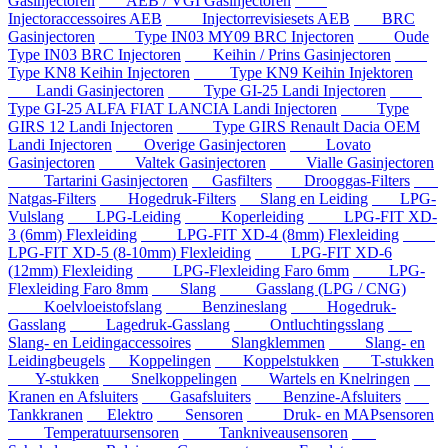
Gasinjectoren
AEB / VGI Gasinjectoren
Injectoraccessoires AEB
Injectorrevisiesets AEB
BRC
Gasinjectoren
Type IN03 MY09 BRC Injectoren
Oude
Type IN03 BRC Injectoren
Keihin / Prins Gasinjectoren
Type KN8 Keihin Injectoren
Type KN9 Keihin Injektoren
Landi Gasinjectoren
Type GI-25 Landi Injectoren
Type GI-25 ALFA FIAT LANCIA Landi Injectoren
Type
GIRS 12 Landi Injectoren
Type GIRS Renault Dacia OEM
Landi Injectoren
Overige Gasinjectoren
Lovato
Gasinjectoren
Valtek Gasinjectoren
Vialle Gasinjectoren
Tartarini Gasinjectoren
Gasfilters
Drooggas-Filters
Natgas-Filters
Hogedruk-Filters
Slang en Leiding
LPG-
Vulslang
LPG-Leiding
Koperleiding
LPG-FIT XD-
3 (6mm) Flexleiding
LPG-FIT XD-4 (8mm) Flexleiding
LPG-FIT XD-5 (8-10mm) Flexleiding
LPG-FIT XD-6
(12mm) Flexleiding
LPG-Flexleiding Faro 6mm
LPG-
Flexleiding Faro 8mm
Slang
Gasslang (LPG / CNG)
Koelvloeistofslang
Benzineslang
Hogedruk-
Gasslang
Lagedruk-Gasslang
Ontluchtingsslang
Slang- en Leidingaccessoires
Slangklemmen
Slang- en
Leidingbeugels
Koppelingen
Koppelstukken
T-stukken
Y-stukken
Snelkoppelingen
Wartels en Knelringen
Kranen en Afsluiters
Gasafsluiters
Benzine-Afsluiters
Tankkranen
Elektro
Sensoren
Druk- en MAPsensoren
Temperatuursensoren
Tankniveausensoren