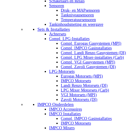
Schakelaars en Relais
Sensoren
Druk- en MAPsensoren
Tankniveausensoren
Temperatuursensoren
Tankinhoudsmeting en weergave
Sets & Installaties
Achtersets
Compl. LPG-Installaties
Compl. Eurogas Gassystemen (MPI)
Compl. IMPCO Gasinstallaties
Compl. Landi Renzo Gassystemen (DI)
Compl. LPG Mixer-installaties (Carb)
Compl. VGI Gassystemen (MPI)
Compl. Zavoli Gassystemen (DI)
LPG-Motorsets
Eurogas Motorsets (MPI)
IMPCO Motorsets
Landi Renzo Motorsets (DI)
LPG Mixer Motorsets (Carb)
VGI Motorsets (MPI)
Zavoli Motorsets (DI)
IMPCO Onderdelen
IMPCO Accessoires
IMPCO Installaties
Compl. IMPCO Gasinstallaties
IMPCO Motorsets
IMPCO Mixers