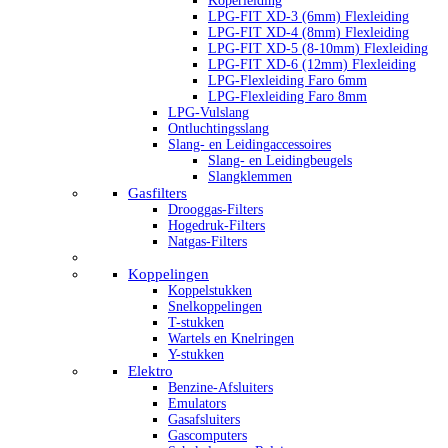
Koperleiding
LPG-FIT XD-3 (6mm) Flexleiding
LPG-FIT XD-4 (8mm) Flexleiding
LPG-FIT XD-5 (8-10mm) Flexleiding
LPG-FIT XD-6 (12mm) Flexleiding
LPG-Flexleiding Faro 6mm
LPG-Flexleiding Faro 8mm
LPG-Vulslang
Ontluchtingsslang
Slang- en Leidingaccessoires
Slang- en Leidingbeugels
Slangklemmen
Gasfilters
Drooggas-Filters
Hogedruk-Filters
Natgas-Filters
Koppelingen
Koppelstukken
Snelkoppelingen
T-stukken
Wartels en Knelringen
Y-stukken
Elektro
Benzine-Afsluiters
Emulators
Gasafsluiters
Gascomputers