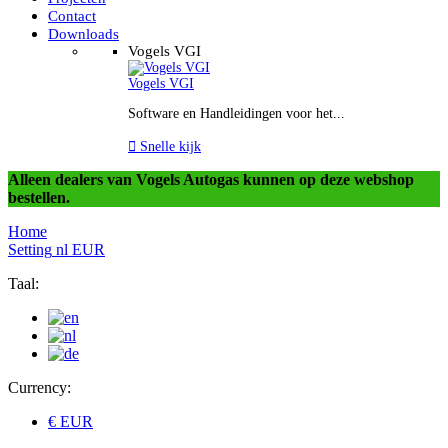
Contact
Downloads
Vogels VGI
Vogels VGI
Software en Handleidingen voor het...

Snelle kijk
Alleen dealers van Vogels Autogas kunnen op deze webshop
bestellen.
Home
Setting
nl
EUR
Taal:
Currency:
€ EUR