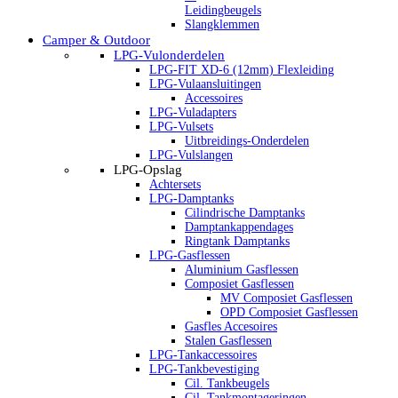
Leidingbeugels
Slangklemmen
Camper & Outdoor
LPG-Vulonderdelen
LPG-FIT XD-6 (12mm) Flexleiding
LPG-Vulaansluitingen
Accessoires
LPG-Vuladapters
LPG-Vulsets
Uitbreidings-Onderdelen
LPG-Vulslangen
LPG-Opslag
Achtersets
LPG-Damptanks
Cilindrische Damptanks
Damptankappendages
Ringtank Damptanks
LPG-Gasflessen
Aluminium Gasflessen
Composiet Gasflessen
MV Composiet Gasflessen
OPD Composiet Gasflessen
Gasfles Accesoires
Stalen Gasflessen
LPG-Tankaccessoires
LPG-Tankbevestiging
Cil. Tankbeugels
Cil. Tankmontageringen