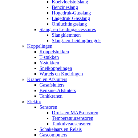
Koelvloeistofslang
Benzineslang
Hogedruk-Gasslang
Lagedruk-Gasslang
Ontluchtingsslang
Slang- en Leidingaccessoires
Slangklemmen
Slang- en Leidingbeugels
Koppelingen
Koppelstukken
T-stukken
Y-stukken
Snelkoppelingen
Wartels en Knelringen
Kranen en Afsluiters
Gasafsluiters
Benzine-Afsluiters
Tankkranen
Elektro
Sensoren
Druk- en MAPsensoren
Temperatuursensoren
Tankniveausensoren
Schakelaars en Relais
Gascomputers