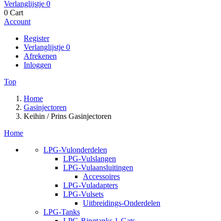
Verlanglijstje
0
0
Cart
Account
Register
Verlanglijstje
0
Afrekenen
Inloggen
Top
Home
Gasinjectoren
Keihin / Prins Gasinjectoren
Home
LPG-Vulonderdelen
LPG-Vulslangen
LPG-Vulaansluitingen
Accessoires
LPG-Vuladapters
LPG-Vulsets
Uitbreidings-Onderdelen
LPG-Tanks
LPG-Ringtanks 1-Gats