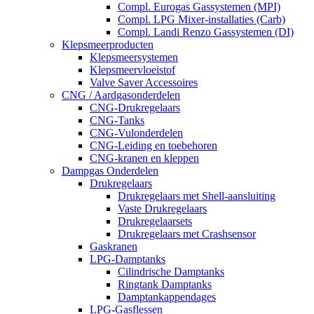
Compl. Eurogas Gassystemen (MPI)
Compl. LPG Mixer-installaties (Carb)
Compl. Landi Renzo Gassystemen (DI)
Klepsmeerproducten
Klepsmeersystemen
Klepsmeervloeistof
Valve Saver Accessoires
CNG / Aardgasonderdelen
CNG-Drukregelaars
CNG-Tanks
CNG-Vulonderdelen
CNG-Leiding en toebehoren
CNG-kranen en kleppen
Dampgas Onderdelen
Drukregelaars
Drukregelaars met Shell-aansluiting
Vaste Drukregelaars
Drukregelaarsets
Drukregelaars met Crashsensor
Gaskranen
LPG-Damptanks
Cilindrische Damptanks
Ringtank Damptanks
Damptankappendages
LPG-Gasflessen