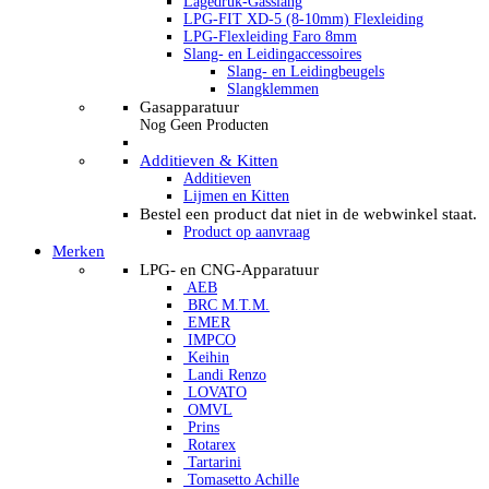
Lagedruk-Gasslang
LPG-FIT XD-5 (8-10mm) Flexleiding
LPG-Flexleiding Faro 8mm
Slang- en Leidingaccessoires
Slang- en Leidingbeugels
Slangklemmen
Gasapparatuur
Nog Geen Producten
Additieven & Kitten
Additieven
Lijmen en Kitten
Bestel een product dat niet in de webwinkel staat.
Product op aanvraag
Merken
LPG- en CNG-Apparatuur
AEB
BRC M.T.M.
EMER
IMPCO
Keihin
Landi Renzo
LOVATO
OMVL
Prins
Rotarex
Tartarini
Tomasetto Achille