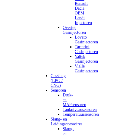
Renault
Dacia
OEM
Landi
Injectoren
Overige
Gasinjectoren
Lovato
Gasinjectoren
Tartarini
Gasinjectoren
Valtek
Gasinjectoren
Vialle
Gasinjectoren
Gasslang
(LPG /
CNG)
Sensoren
Druk-
en
MAPsensoren
Tankniveausensoren
Temperatuursensoren
Slang- en
Leidingaccessoires
Slang-
en