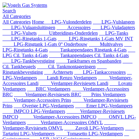
Search
All Categories
All Categories
Home
LPG-Vulonderdelen
LPG-Vulslangen
LPG-Vulaansluitingen
Accessoires
LPG-Vuladapters
LPG-Vulsets
Uitbreidings-Onderdelen
LPG-Tanks
LPG-Ringtanks 1-Gats
LPG-Ringtanks 1-Gats MV INT
LPG-Ringtank 1-Gats 0° Onderbouw
Multivalves
LPG-Ringtanks 4-Gats
Tankappendages Ringtank 4-Gats
LPG Cil. Tanks 4-Gats
Tankappendages Cil. Tanks 4-Gats
LPG-Tankbevestiging
Tankframes en Spanbanden
Cil. Tankbeugels
Cil. Tankmontageringen
Ringtankbevestiging
Achtersets
LPG-Tankaccessoires
LPG-Verdampers
Landi Renzo Verdampers
Verdamper-
Accessoires Landi
Verdamper-Revisiesets Landi
Lovato
Verdampers
BRC Verdampers
Verdamper-Accessoires
BRC
Verdamper-Revisiesets BRC
Prins Verdampers
Verdamper-Accessoires Prins
Verdamper-Revisiesets
Prins
Overige LPG-Verdampers
Emer LPG-Verdampers
IMPCO LPG-Verdampers
Verdamper-Revisiesets
IMPCO
Verdamper-Accessoires IMPCO
OMVL LPG-
Verdampers
Verdamper-Accessoires OMVL
Verdamper-Revisiesets OMVL
Zavoli LPG-Verdampers
Tartarini LPG-Verdampers
Tomasetto LPG-Verdampers