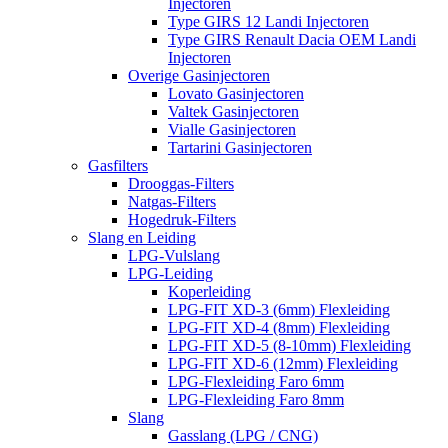
Injectoren
Type GIRS 12 Landi Injectoren
Type GIRS Renault Dacia OEM Landi
Injectoren
Overige Gasinjectoren
Lovato Gasinjectoren
Valtek Gasinjectoren
Vialle Gasinjectoren
Tartarini Gasinjectoren
Gasfilters
Drooggas-Filters
Natgas-Filters
Hogedruk-Filters
Slang en Leiding
LPG-Vulslang
LPG-Leiding
Koperleiding
LPG-FIT XD-3 (6mm) Flexleiding
LPG-FIT XD-4 (8mm) Flexleiding
LPG-FIT XD-5 (8-10mm) Flexleiding
LPG-FIT XD-6 (12mm) Flexleiding
LPG-Flexleiding Faro 6mm
LPG-Flexleiding Faro 8mm
Slang
Gasslang (LPG / CNG)