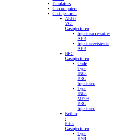
Emulators
Gascomputers
Gasinjectoren
AEB /
VGI
Gasinjectoren
Injectoraccessoires
AEB
Injectorrevisiesets
AEB
BRC
Gasinjectoren
Oude
Type
IN03
BRC
Injectoren
Type
IN03
MY09
BRC
Injectoren
Keihin
/
Prins
Gasinjectoren
Type
KN8