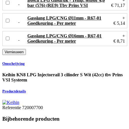
Bosch LPG Gasdruk - Temp. sensor 4,0
+
bar (576) (RE9) Tbv Prins VSI
€ 71,17
Gasslang LPG/CNG Ø11mm - R67-01
+
Goedkeuring - Per meter
€ 5,14
Gasslang LPG/CNG Ø16mm - R67-01
+
Goedkeuring - Per meter
€ 8,71
Omschrijving
Keihin KN8 LPG Injectorrail 3 cilinder S Wit (42cc) tbv Prins
VSI Systeem
Productdetails
Referentie
720007700
Bijbehorende producten