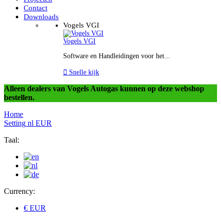
Contact
Downloads
Vogels VGI
Vogels VGI
Software en Handleidingen voor het...

Snelle kijk
Alleen dealers van Vogels Autogas kunnen op deze webshop
bestellen.
Home
Setting
nl
EUR
Taal:
Currency:
€ EUR