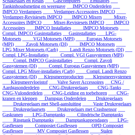
Schakelaars en Relais
Gascomputers
Emulators
Tankinhoudsmeting en weergave
IMPCO Onderdelen
IMPCO Verdampers
Verdamper-Accessoires IMPCO
Verdamper-Revisiesets IMPCO
IMPCO Mixers
Mixer-
Accessoires IMPCO
Mixer-Revisiesets IMPCO
IMPCO
Accessoires
IMPCO Installaties
IMPCO Motorsets
Compl. IMPCO Gasinstallaties
Gasinstallaties
LPG-
Motorsets
VGI Motorsets (MPI)
Eurogas Motorsets
(MPI)
Zavoli Motorsets (DI)
IMPCO Motorsets
LPG Mixer Motorsets (Carb)
Landi Renzo Motorsets (DI)
Compl. LPG-Installaties
Compl. VGI Gassystemen (MPI)
Compl. IMPCO Gasinstallaties
Compl. Zavoli
Gassystemen (DI)
Compl. Eurogas Gassystemen (MPI)
Compl. LPG Mixer-installaties (Carb)
Compl. Landi Renzo
Gassystemen (DI)
Klepsmeerproducten
Klepsmeersystemen
Klepsmeervloeistof
Valve Saver Accessoires
CNG /
Aardgasonderdelen
CNG-Drukregelaars
CNG-Tanks
CNG-Vulonderdelen
CNG-Leiding en toebehoren
CNG-
kranen en kleppen
Dampgas Onderdelen
Drukregelaars
Drukregelaars met Shell-aansluiting
Vaste Drukregelaars
Drukregelaarsets
Drukregelaars met Crashsensor
Gaskranen
LPG-Damptanks
Cilindrische Damptanks
Ringtank Damptanks
Damptankappendages
LPG-
Gasflessen
Composiet Gasflessen
OPD Composiet
Gasflessen
MV Composiet Gasflessen
Stalen