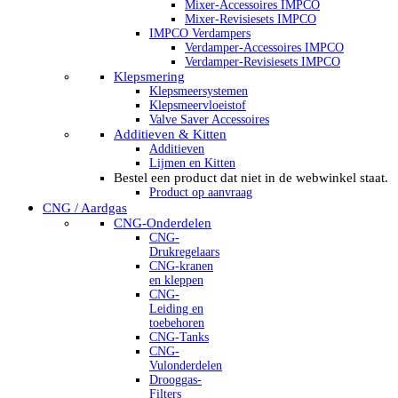
Mixer-Accessoires IMPCO
Mixer-Revisiesets IMPCO
IMPCO Verdampers
Verdamper-Accessoires IMPCO
Verdamper-Revisiesets IMPCO
Klepsmering
Klepsmeersystemen
Klepsmeervloeistof
Valve Saver Accessoires
Additieven & Kitten
Additieven
Lijmen en Kitten
Bestel een product dat niet in de webwinkel staat.
Product op aanvraag
CNG / Aardgas
CNG-Onderdelen
CNG-
Drukregelaars
CNG-kranen
en kleppen
CNG-
Leiding en
toebehoren
CNG-Tanks
CNG-
Vulonderdelen
Drooggas-
Filters