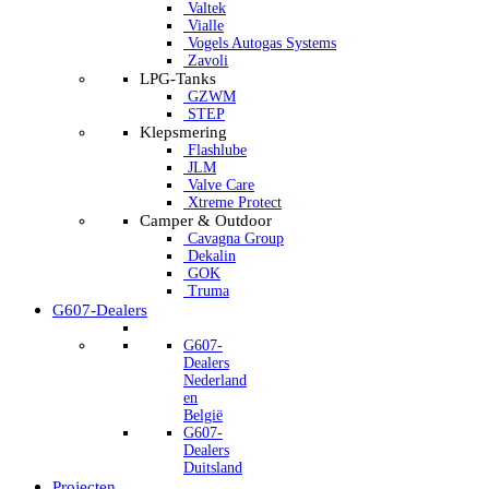
Valtek
Vialle
Vogels Autogas Systems
Zavoli
LPG-Tanks
GZWM
STEP
Klepsmering
Flashlube
JLM
Valve Care
Xtreme Protect
Camper & Outdoor
Cavagna Group
Dekalin
GOK
Truma
G607-Dealers
G607-
Dealers
Nederland
en
België
G607-
Dealers
Duitsland
Projecten