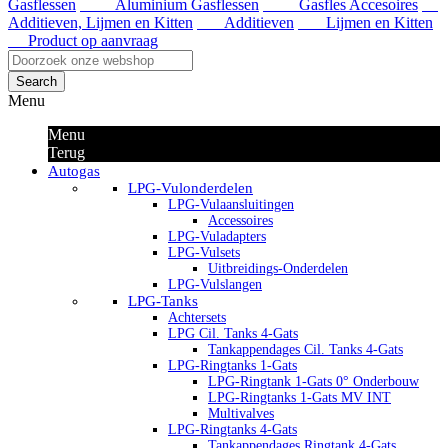
Gasflessen
Aluminium Gasflessen
Gasfles Accesoires
Additieven, Lijmen en Kitten
Additieven
Lijmen en Kitten
Product op aanvraag
Search
Menu
Menu
Terug
Autogas
LPG-Vulonderdelen
LPG-Vulaansluitingen
Accessoires
LPG-Vuladapters
LPG-Vulsets
Uitbreidings-Onderdelen
LPG-Vulslangen
LPG-Tanks
Achtersets
LPG Cil. Tanks 4-Gats
Tankappendages Cil. Tanks 4-Gats
LPG-Ringtanks 1-Gats
LPG-Ringtank 1-Gats 0° Onderbouw
LPG-Ringtanks 1-Gats MV INT
Multivalves
LPG-Ringtanks 4-Gats
Tankappendages Ringtank 4-Gats