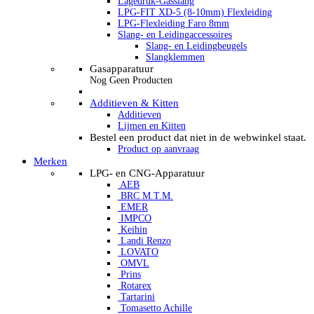
Lagedruk-Gasslang
LPG-FIT XD-5 (8-10mm) Flexleiding
LPG-Flexleiding Faro 8mm
Slang- en Leidingaccessoires
Slang- en Leidingbeugels
Slangklemmen
Gasapparatuur
Nog Geen Producten
Additieven & Kitten
Additieven
Lijmen en Kitten
Bestel een product dat niet in de webwinkel staat.
Product op aanvraag
Merken
LPG- en CNG-Apparatuur
AEB
BRC M.T.M.
EMER
IMPCO
Keihin
Landi Renzo
LOVATO
OMVL
Prins
Rotarex
Tartarini
Tomasetto Achille