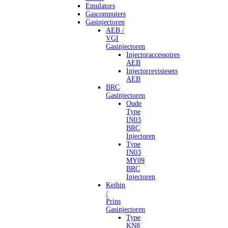
Emulators
Gascomputers
Gasinjectoren
AEB /
VGI
Gasinjectoren
Injectoraccessoires
AEB
Injectorrevisiesets
AEB
BRC
Gasinjectoren
Oude
Type
IN03
BRC
Injectoren
Type
IN03
MY09
BRC
Injectoren
Keihin
/
Prins
Gasinjectoren
Type
KN8