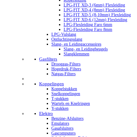
Koperleiding
LPG-FIT XD-3 (6mm) Flexleiding
LPG-FIT XD-4 (8mm) Flexleiding
LPG-FIT XD-5 (8-10mm) Flexleiding
LPG-FIT XD-6 (12mm) Flexleiding
LPG-Flexleiding Faro 6mm
LPG-Flexleiding Faro 8mm
LPG-Vulslang
Ontluchtingsslang
Slang- en Leidingaccessoires
Slang- en Leidingbeugels
Slangklemmen
Gasfilters
Drooggas-Filters
Hogedruk-Filters
Natgas-Filters
Koppelingen
Koppelstukken
Snelkoppelingen
T-stukken
Wartels en Knelringen
Y-stukken
Elektro
Benzine-Afsluiters
Emulators
Gasafsluiters
Gascomputers