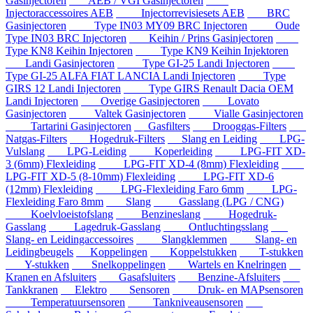
Gasinjectoren
AEB / VGI Gasinjectoren
Injectoraccessoires AEB
Injectorrevisiesets AEB
BRC
Gasinjectoren
Type IN03 MY09 BRC Injectoren
Oude
Type IN03 BRC Injectoren
Keihin / Prins Gasinjectoren
Type KN8 Keihin Injectoren
Type KN9 Keihin Injektoren
Landi Gasinjectoren
Type GI-25 Landi Injectoren
Type GI-25 ALFA FIAT LANCIA Landi Injectoren
Type
GIRS 12 Landi Injectoren
Type GIRS Renault Dacia OEM
Landi Injectoren
Overige Gasinjectoren
Lovato
Gasinjectoren
Valtek Gasinjectoren
Vialle Gasinjectoren
Tartarini Gasinjectoren
Gasfilters
Drooggas-Filters
Natgas-Filters
Hogedruk-Filters
Slang en Leiding
LPG-
Vulslang
LPG-Leiding
Koperleiding
LPG-FIT XD-
3 (6mm) Flexleiding
LPG-FIT XD-4 (8mm) Flexleiding
LPG-FIT XD-5 (8-10mm) Flexleiding
LPG-FIT XD-6
(12mm) Flexleiding
LPG-Flexleiding Faro 6mm
LPG-
Flexleiding Faro 8mm
Slang
Gasslang (LPG / CNG)
Koelvloeistofslang
Benzineslang
Hogedruk-
Gasslang
Lagedruk-Gasslang
Ontluchtingsslang
Slang- en Leidingaccessoires
Slangklemmen
Slang- en
Leidingbeugels
Koppelingen
Koppelstukken
T-stukken
Y-stukken
Snelkoppelingen
Wartels en Knelringen
Kranen en Afsluiters
Gasafsluiters
Benzine-Afsluiters
Tankkranen
Elektro
Sensoren
Druk- en MAPsensoren
Temperatuursensoren
Tankniveausensoren