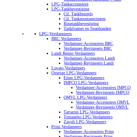
LPG-Tankaccessoires
LPG-Tankbevestiging
Cil. Tankbeugels
Cil. Tankmontageringen
Ringtankbevestiging
Tankframes en Spanbanden
LPG-Verdampers
BRC Verdampers
Verdamper-Accessoires BRC
Verdamper-Revisiesets BRC
Landi Renzo Verdampers
Verdamper-Accessoires Landi
Verdamper-Revisiesets Landi
Lovato Verdampers
Overige LPG-Verdampers
Emer LPG-Verdampers
IMPCO LPG-Verdampers
Verdamper-Accessoires IMPCO
Verdamper-Revisiesets IMPCO
OMVL LPG-Verdampers
Verdamper-Accessoires OMVL
Verdamper-Revisiesets OMVL
Tartarini LPG-Verdampers
Tomasetto LPG-Verdampers
Zavoli LPG-Verdampers
Prins Verdampers
Verdamper-Accessoires Prins
Verdamper-Revisiesets Prins