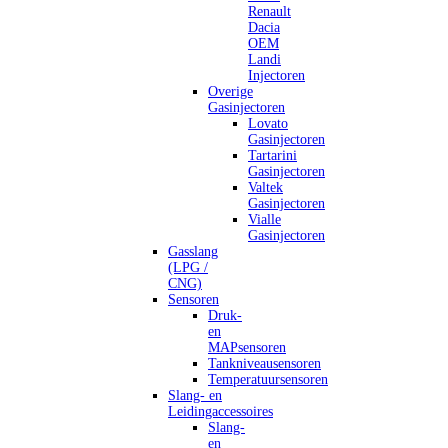
Renault
Dacia
OEM
Landi
Injectoren
Overige
Gasinjectoren
Lovato
Gasinjectoren
Tartarini
Gasinjectoren
Valtek
Gasinjectoren
Vialle
Gasinjectoren
Gasslang
(LPG /
CNG)
Sensoren
Druk-
en
MAPsensoren
Tankniveausensoren
Temperatuursensoren
Slang- en
Leidingaccessoires
Slang-
en