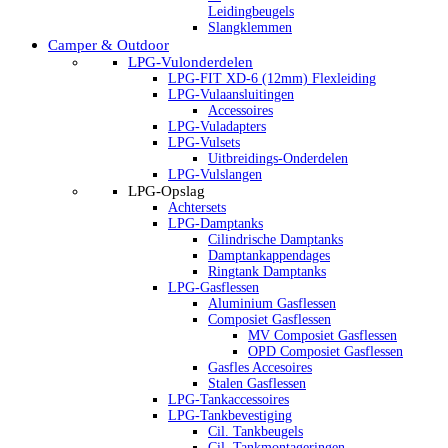
Leidingbeugels
Slangklemmen
Camper & Outdoor
LPG-Vulonderdelen
LPG-FIT XD-6 (12mm) Flexleiding
LPG-Vulaansluitingen
Accessoires
LPG-Vuladapters
LPG-Vulsets
Uitbreidings-Onderdelen
LPG-Vulslangen
LPG-Opslag
Achtersets
LPG-Damptanks
Cilindrische Damptanks
Damptankappendages
Ringtank Damptanks
LPG-Gasflessen
Aluminium Gasflessen
Composiet Gasflessen
MV Composiet Gasflessen
OPD Composiet Gasflessen
Gasfles Accesoires
Stalen Gasflessen
LPG-Tankaccessoires
LPG-Tankbevestiging
Cil. Tankbeugels
Cil. Tankmontageringen