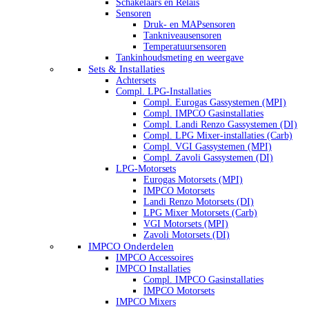
Schakelaars en Relais
Sensoren
Druk- en MAPsensoren
Tankniveausensoren
Temperatuursensoren
Tankinhoudsmeting en weergave
Sets & Installaties
Achtersets
Compl. LPG-Installaties
Compl. Eurogas Gassystemen (MPI)
Compl. IMPCO Gasinstallaties
Compl. Landi Renzo Gassystemen (DI)
Compl. LPG Mixer-installaties (Carb)
Compl. VGI Gassystemen (MPI)
Compl. Zavoli Gassystemen (DI)
LPG-Motorsets
Eurogas Motorsets (MPI)
IMPCO Motorsets
Landi Renzo Motorsets (DI)
LPG Mixer Motorsets (Carb)
VGI Motorsets (MPI)
Zavoli Motorsets (DI)
IMPCO Onderdelen
IMPCO Accessoires
IMPCO Installaties
Compl. IMPCO Gasinstallaties
IMPCO Motorsets
IMPCO Mixers