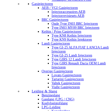
Gasinjectoren
AEB / VGI Gasinjectoren
Injectoraccessoires AEB
Injectorrevisiesets AEB
BRC Gasinjectoren
Oude Type IN03 BRC Injectoren
Type IN03 MY09 BRC Injectoren
Keihin / Prins Gasinjectoren
Type KN8 Keihin Injectoren
Type KN9 Keihin Injektoren
Landi Gasinjectoren
Type GI-25 ALFA FIAT LANCIA Landi
Injectoren
Type GI-25 Landi Injectoren
Type GIRS 12 Landi Injectoren
Type GIRS Renault Dacia OEM Landi
Injectoren
Overige Gasinjectoren
Lovato Gasinjectoren
Tartarini Gasinjectoren
Valtek Gasinjectoren
Vialle Gasinjectoren
Leiding & Slang
Benzineslang
Gasslang (LPG / CNG)
Koelvloeistofslang
LPG-Leiding