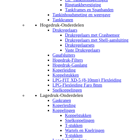
Ringtankbevestiging
Tankframes en Spanbanden
Tankinhoudsmeting en weergave
Tankkranen
Hogedruk-Onderdelen
Drukregelaars
Drukregelaars met Crashsensor
Drukregelaars met Shell-aansluiting
Drukregelaarsets
Vaste Drukregelaars
Gasafsluiters
Hogedruk-Filters
Hogedruk-Gasslang
Koperleiding
Koppelstukken
LPG-FIT XD-5 (8-10mm) Flexleiding
LPG-Flexleiding Faro 8mm
Snelkoppelingen
Lagedruk-Onderdelen
Gaskranen
Koperleiding
Koppelingen
Koppelstukken
Snelkoppelingen
T-stukken
Wartels en Knelringen
Y-stukken