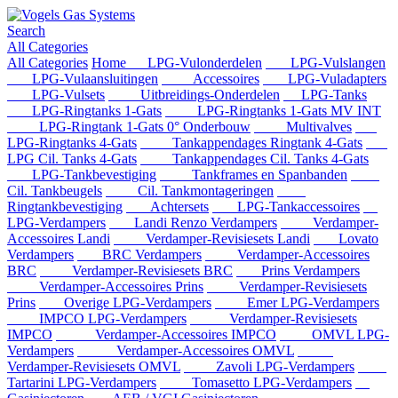
Search
All Categories
All Categories
Home
LPG-Vulonderdelen
LPG-Vulslangen
LPG-Vulaansluitingen
Accessoires
LPG-Vuladapters
LPG-Vulsets
Uitbreidings-Onderdelen
LPG-Tanks
LPG-Ringtanks 1-Gats
LPG-Ringtanks 1-Gats MV INT
LPG-Ringtank 1-Gats 0° Onderbouw
Multivalves
LPG-Ringtanks 4-Gats
Tankappendages Ringtank 4-Gats
LPG Cil. Tanks 4-Gats
Tankappendages Cil. Tanks 4-Gats
LPG-Tankbevestiging
Tankframes en Spanbanden
Cil. Tankbeugels
Cil. Tankmontageringen
Ringtankbevestiging
Achtersets
LPG-Tankaccessoires
LPG-Verdampers
Landi Renzo Verdampers
Verdamper-
Accessoires Landi
Verdamper-Revisiesets Landi
Lovato
Verdampers
BRC Verdampers
Verdamper-Accessoires
BRC
Verdamper-Revisiesets BRC
Prins Verdampers
Verdamper-Accessoires Prins
Verdamper-Revisiesets
Prins
Overige LPG-Verdampers
Emer LPG-Verdampers
IMPCO LPG-Verdampers
Verdamper-Revisiesets
IMPCO
Verdamper-Accessoires IMPCO
OMVL LPG-
Verdampers
Verdamper-Accessoires OMVL
Verdamper-Revisiesets OMVL
Zavoli LPG-Verdampers
Tartarini LPG-Verdampers
Tomasetto LPG-Verdampers