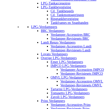
LPG-Tankaccessoires
LPG-Tankbevestiging
Cil. Tankbeugels
Cil. Tankmontageringen
Ringtankbevestiging
Tankframes en Spanbanden
LPG-Verdampers
BRC Verdampers
Verdamper-Accessoires BRC
Verdamper-Revisiesets BRC
Landi Renzo Verdampers
Verdamper-Accessoires Landi
Verdamper-Revisiesets Landi
Lovato Verdampers
Overige LPG-Verdampers
Emer LPG-Verdampers
IMPCO LPG-Verdampers
Verdamper-Accessoires IMPCO
Verdamper-Revisiesets IMPCO
OMVL LPG-Verdampers
Verdamper-Accessoires OMVL
Verdamper-Revisiesets OMVL
Tartarini LPG-Verdampers
Tomasetto LPG-Verdampers
Zavoli LPG-Verdampers
Prins Verdampers
Verdamper-Accessoires Prins
Verdamper-Revisiesets Prins