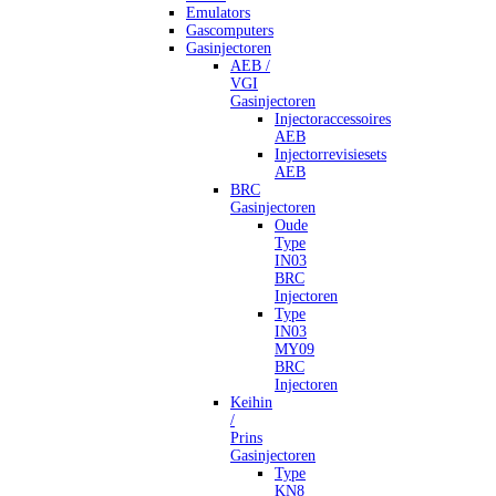
Emulators
Gascomputers
Gasinjectoren
AEB /
VGI
Gasinjectoren
Injectoraccessoires
AEB
Injectorrevisiesets
AEB
BRC
Gasinjectoren
Oude
Type
IN03
BRC
Injectoren
Type
IN03
MY09
BRC
Injectoren
Keihin
/
Prins
Gasinjectoren
Type
KN8