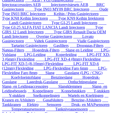
Gasinjectoren
AEB / VGI Gasinjectoren
Injectoraccessoires AEB
Injectorrevisiesets AEB
BRC
Gasinjectoren
Type IN03 MY09 BRC Injectoren
Oude
Type IN03 BRC Injectoren
Keihin / Prins Gasinjectoren
Type KN8 Keihin Injectoren
Type KN9 Keihin Injektoren
Landi Gasinjectoren
Type GI-25 Landi Injectoren
Type GI-25 ALFA FIAT LANCIA Landi Injectoren
Type
GIRS 12 Landi Injectoren
Type GIRS Renault Dacia OEM
Landi Injectoren
Overige Gasinjectoren
Lovato
Gasinjectoren
Valtek Gasinjectoren
Vialle Gasinjectoren
Tartarini Gasinjectoren
Gasfilters
Drooggas-Filters
Natgas-Filters
Hogedruk-Filters
Slang en Leiding
LPG-
Vulslang
LPG-Leiding
Koperleiding
LPG-FIT XD-
3 (6mm) Flexleiding
LPG-FIT XD-4 (8mm) Flexleiding
LPG-FIT XD-5 (8-10mm) Flexleiding
LPG-FIT XD-6
(12mm) Flexleiding
LPG-Flexleiding Faro 6mm
LPG-
Flexleiding Faro 8mm
Slang
Gasslang (LPG / CNG)
Koelvloeistofslang
Benzineslang
Hogedruk-
Gasslang
Lagedruk-Gasslang
Ontluchtingsslang
Slang- en Leidingaccessoires
Slangklemmen
Slang- en
Leidingbeugels
Koppelingen
Koppelstukken
T-stukken
Y-stukken
Snelkoppelingen
Wartels en Knelringen
Kranen en Afsluiters
Gasafsluiters
Benzine-Afsluiters
Tankkranen
Elektro
Sensoren
Druk- en MAPsensoren
Temperatuursensoren
Tankniveausensoren