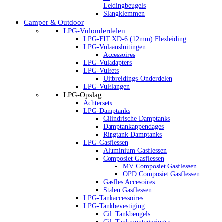
Leidingbeugels
Slangklemmen
Camper & Outdoor
LPG-Vulonderdelen
LPG-FIT XD-6 (12mm) Flexleiding
LPG-Vulaansluitingen
Accessoires
LPG-Vuladapters
LPG-Vulsets
Uitbreidings-Onderdelen
LPG-Vulslangen
LPG-Opslag
Achtersets
LPG-Damptanks
Cilindrische Damptanks
Damptankappendages
Ringtank Damptanks
LPG-Gasflessen
Aluminium Gasflessen
Composiet Gasflessen
MV Composiet Gasflessen
OPD Composiet Gasflessen
Gasfles Accesoires
Stalen Gasflessen
LPG-Tankaccessoires
LPG-Tankbevestiging
Cil. Tankbeugels
Cil. Tankmontageringen