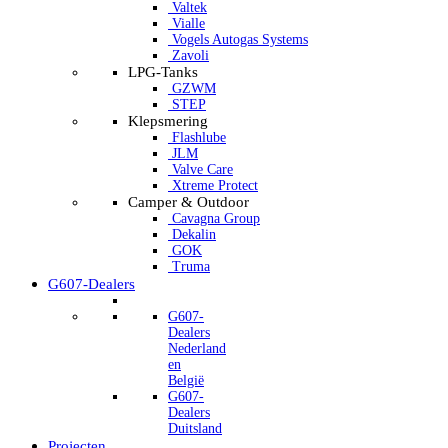
Valtek
Vialle
Vogels Autogas Systems
Zavoli
LPG-Tanks
GZWM
STEP
Klepsmering
Flashlube
JLM
Valve Care
Xtreme Protect
Camper & Outdoor
Cavagna Group
Dekalin
GOK
Truma
G607-Dealers
G607-
Dealers
Nederland
en
België
G607-
Dealers
Duitsland
Projecten