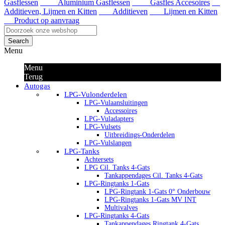
Gasflessen
Aluminium Gasflessen
Gasfles Accesoires
Additieven, Lijmen en Kitten
Additieven
Lijmen en Kitten
Product op aanvraag
Search
Menu
Menu
Terug
Autogas
LPG-Vulonderdelen
LPG-Vulaansluitingen
Accessoires
LPG-Vuladapters
LPG-Vulsets
Uitbreidings-Onderdelen
LPG-Vulslangen
LPG-Tanks
Achtersets
LPG Cil. Tanks 4-Gats
Tankappendages Cil. Tanks 4-Gats
LPG-Ringtanks 1-Gats
LPG-Ringtank 1-Gats 0° Onderbouw
LPG-Ringtanks 1-Gats MV INT
Multivalves
LPG-Ringtanks 4-Gats
Tankappendages Ringtank 4-Gats