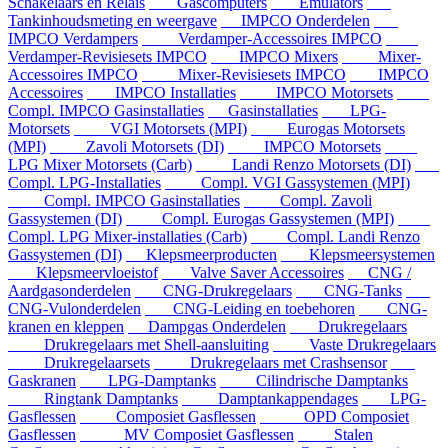
Schakelaars en Relais
Gascomputers
Emulators
Tankinhoudsmeting en weergave
IMPCO Onderdelen
IMPCO Verdampers
Verdamper-Accessoires IMPCO
Verdamper-Revisiesets IMPCO
IMPCO Mixers
Mixer-
Accessoires IMPCO
Mixer-Revisiesets IMPCO
IMPCO
Accessoires
IMPCO Installaties
IMPCO Motorsets
Compl. IMPCO Gasinstallaties
Gasinstallaties
LPG-
Motorsets
VGI Motorsets (MPI)
Eurogas Motorsets
(MPI)
Zavoli Motorsets (DI)
IMPCO Motorsets
LPG Mixer Motorsets (Carb)
Landi Renzo Motorsets (DI)
Compl. LPG-Installaties
Compl. VGI Gassystemen (MPI)
Compl. IMPCO Gasinstallaties
Compl. Zavoli
Gassystemen (DI)
Compl. Eurogas Gassystemen (MPI)
Compl. LPG Mixer-installaties (Carb)
Compl. Landi Renzo
Gassystemen (DI)
Klepsmeerproducten
Klepsmeersystemen
Klepsmeervloeistof
Valve Saver Accessoires
CNG /
Aardgasonderdelen
CNG-Drukregelaars
CNG-Tanks
CNG-Vulonderdelen
CNG-Leiding en toebehoren
CNG-
kranen en kleppen
Dampgas Onderdelen
Drukregelaars
Drukregelaars met Shell-aansluiting
Vaste Drukregelaars
Drukregelaarsets
Drukregelaars met Crashsensor
Gaskranen
LPG-Damptanks
Cilindrische Damptanks
Ringtank Damptanks
Damptankappendages
LPG-
Gasflessen
Composiet Gasflessen
OPD Composiet
Gasflessen
MV Composiet Gasflessen
Stalen