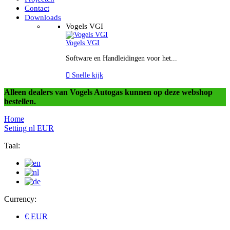
Contact
Downloads
Vogels VGI
Vogels VGI
Software en Handleidingen voor het...

Snelle kijk
Alleen dealers van Vogels Autogas kunnen op deze webshop
bestellen.
Home
Setting
nl
EUR
Taal:
Currency:
€ EUR