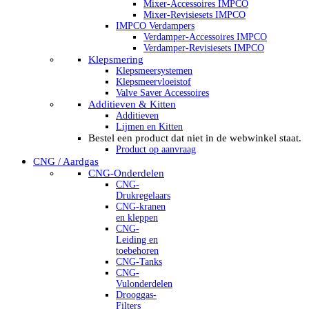
Mixer-Accessoires IMPCO
Mixer-Revisiesets IMPCO
IMPCO Verdampers
Verdamper-Accessoires IMPCO
Verdamper-Revisiesets IMPCO
Klepsmering
Klepsmeersystemen
Klepsmeervloeistof
Valve Saver Accessoires
Additieven & Kitten
Additieven
Lijmen en Kitten
Bestel een product dat niet in de webwinkel staat.
Product op aanvraag
CNG / Aardgas
CNG-Onderdelen
CNG-
Drukregelaars
CNG-kranen
en kleppen
CNG-
Leiding en
toebehoren
CNG-Tanks
CNG-
Vulonderdelen
Drooggas-
Filters