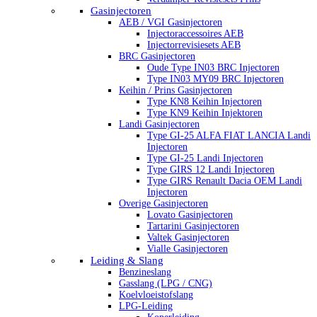
Gasinjectoren
AEB / VGI Gasinjectoren
Injectoraccessoires AEB
Injectorrevisiesets AEB
BRC Gasinjectoren
Oude Type IN03 BRC Injectoren
Type IN03 MY09 BRC Injectoren
Keihin / Prins Gasinjectoren
Type KN8 Keihin Injectoren
Type KN9 Keihin Injektoren
Landi Gasinjectoren
Type GI-25 ALFA FIAT LANCIA Landi
Injectoren
Type GI-25 Landi Injectoren
Type GIRS 12 Landi Injectoren
Type GIRS Renault Dacia OEM Landi
Injectoren
Overige Gasinjectoren
Lovato Gasinjectoren
Tartarini Gasinjectoren
Valtek Gasinjectoren
Vialle Gasinjectoren
Leiding & Slang
Benzineslang
Gasslang (LPG / CNG)
Koelvloeistofslang
LPG-Leiding