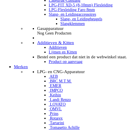
Lagedruk-Gasslang
LPG-FIT XD-5 (8-10mm) Flexleiding
LPG-Flexleiding Faro 8mm
Slang- en Leidingaccessoires
Slang- en Leidingbeugels
Slangklemmen
Gasapparatuur
Nog Geen Producten
Additieven & Kitten
Additieven
Lijmen en Kitten
Bestel een product dat niet in de webwinkel staat.
Product op aanvraag
Merken
LPG- en CNG-Apparatuur
AEB
BRC M.T.M.
EMER
IMPCO
Keihin
Landi Renzo
LOVATO
OMVL
Prins
Rotarex
Tartarini
Tomasetto Achille