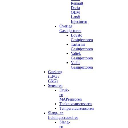
Renault
Dacia
OEM
Landi
Injectoren
Overige
Gasinjectoren
Lovato
Gasinjectoren
Tartarini
Gasinjectoren
Valtek
Gasinjectoren
Vialle
Gasinjectoren
Gasslang
(LPG /
CNG)
Sensoren
Druk-
en
MAPsensoren
Tankniveausensoren
Temperatuursensoren
Slang- en
Leidingaccessoires
Slang-
en