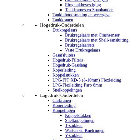
Ringtankbevestiging
Tankframes en Spanbanden
Tankinhoudsmeting en weergave
Tankkranen
Hogedruk-Onderdelen
Drukregelaars
Drukregelaars met Crashsensor
Drukregelaars met Shell-aansluiting
Drukregelaarsets
Vaste Drukregelaars
Gasafsluiters
Hogedruk-Filters
Hogedruk-Gasslang
Koperleiding
Koppelstukken
LPG-FIT XD-5 (8-10mm) Flexleiding
LPG-Flexleiding Faro 8mm
Snelkoppelingen
Lagedruk-Onderdelen
Gaskranen
Koperleiding
Koppelingen
Koppelstukken
Snelkoppelingen
T-stukken
Wartels en Knelringen
Y-stukken