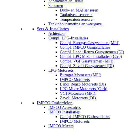
Schakelaars en Relais
Sensoren
Druk- en MAPsensoren
Tankniveausensoren
Temperatuursensoren
Tankinhoudsmeting en weergave
Sets & Installaties
Achtersets
Compl. LPG-Installaties
Compl. Eurogas Gassystemen (MPI)
Compl. IMPCO Gasinstallaties
Compl. Landi Renzo Gassystemen (DI)
Compl. LPG Mixer-installaties (Carb)
Compl. VGI Gassystemen (MPI)
Compl. Zavoli Gassystemen (DI)
LPG-Motorsets
Eurogas Motorsets (MPI)
IMPCO Motorsets
Landi Renzo Motorsets (DI)
LPG Mixer Motorsets (Carb)
VGI Motorsets (MPI)
Zavoli Motorsets (DI)
IMPCO Onderdelen
IMPCO Accessoires
IMPCO Installaties
Compl. IMPCO Gasinstallaties
IMPCO Motorsets
IMPCO Mixers