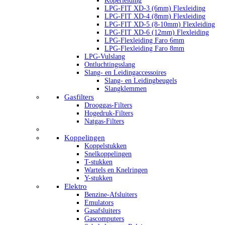
Koperleiding
LPG-FIT XD-3 (6mm) Flexleiding
LPG-FIT XD-4 (8mm) Flexleiding
LPG-FIT XD-5 (8-10mm) Flexleiding
LPG-FIT XD-6 (12mm) Flexleiding
LPG-Flexleiding Faro 6mm
LPG-Flexleiding Faro 8mm
LPG-Vulslang
Ontluchtingsslang
Slang- en Leidingaccessoires
Slang- en Leidingbeugels
Slangklemmen
Gasfilters
Drooggas-Filters
Hogedruk-Filters
Natgas-Filters
Koppelingen
Koppelstukken
Snelkoppelingen
T-stukken
Wartels en Knelringen
Y-stukken
Elektro
Benzine-Afsluiters
Emulators
Gasafsluiters
Gascomputers