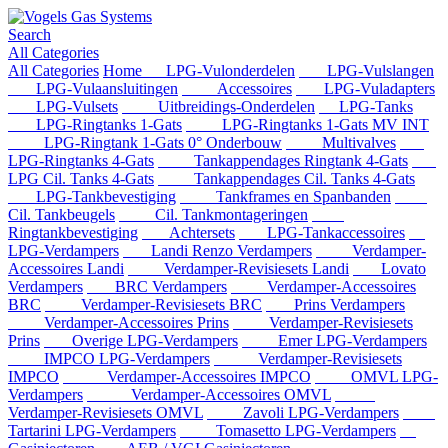
Search
All Categories
All Categories
Home
LPG-Vulonderdelen
LPG-Vulslangen
LPG-Vulaansluitingen
Accessoires
LPG-Vuladapters
LPG-Vulsets
Uitbreidings-Onderdelen
LPG-Tanks
LPG-Ringtanks 1-Gats
LPG-Ringtanks 1-Gats MV INT
LPG-Ringtank 1-Gats 0° Onderbouw
Multivalves
LPG-Ringtanks 4-Gats
Tankappendages Ringtank 4-Gats
LPG Cil. Tanks 4-Gats
Tankappendages Cil. Tanks 4-Gats
LPG-Tankbevestiging
Tankframes en Spanbanden
Cil. Tankbeugels
Cil. Tankmontageringen
Ringtankbevestiging
Achtersets
LPG-Tankaccessoires
LPG-Verdampers
Landi Renzo Verdampers
Verdamper-
Accessoires Landi
Verdamper-Revisiesets Landi
Lovato
Verdampers
BRC Verdampers
Verdamper-Accessoires
BRC
Verdamper-Revisiesets BRC
Prins Verdampers
Verdamper-Accessoires Prins
Verdamper-Revisiesets
Prins
Overige LPG-Verdampers
Emer LPG-Verdampers
IMPCO LPG-Verdampers
Verdamper-Revisiesets
IMPCO
Verdamper-Accessoires IMPCO
OMVL LPG-
Verdampers
Verdamper-Accessoires OMVL
Verdamper-Revisiesets OMVL
Zavoli LPG-Verdampers
Tartarini LPG-Verdampers
Tomasetto LPG-Verdampers