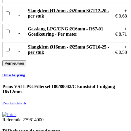
Slangklem Ø12mm - Ø20mm SGT12-20 -
+
per stuk
€ 0,68
Gasslang LPG/CNG Ø16mm - R67-01
+
Goedkeuring - Per meter
€ 8,71
Slangklem Ø16mm - Ø25mm SGT16-25 -
+
per stuk
€ 0,58
Omschrijving
Prins VSI LPG-Filterset 180/80042/C kunststof 1 uitgang
16x12mm
Productdetails
Referentie
279614000