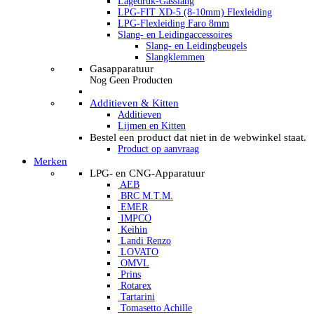
Lagedruk-Gasslang
LPG-FIT XD-5 (8-10mm) Flexleiding
LPG-Flexleiding Faro 8mm
Slang- en Leidingaccessoires
Slang- en Leidingbeugels
Slangklemmen
Gasapparatuur
Nog Geen Producten
Additieven & Kitten
Additieven
Lijmen en Kitten
Bestel een product dat niet in de webwinkel staat.
Product op aanvraag
Merken
LPG- en CNG-Apparatuur
AEB
BRC M.T.M.
EMER
IMPCO
Keihin
Landi Renzo
LOVATO
OMVL
Prins
Rotarex
Tartarini
Tomasetto Achille