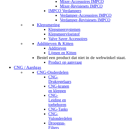
Mixer-Accessoires IMPCO
Mixer-Revisiesets IMPCO
IMPCO Verdampers
Verdamper-Accessoires IMPCO
Verdamper-Revisiesets IMPCO
Klepsmering
Klepsmeersystemen
Klepsmeervloeistof
Valve Saver Accessoires
Additieven & Kitten
Additieven
Lijmen en Kitten
Bestel een product dat niet in de webwinkel staat.
Product op aanvraag
CNG / Aardgas
CNG-Onderdelen
CNG-
Drukregelaars
CNG-kranen
en kleppen
CNG-
Leiding en
toebehoren
CNG-Tanks
CNG-
Vulonderdelen
Drooggas-
Filters