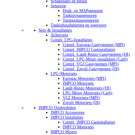
Schakelaars en Relais
Sensoren
Druk- en MAPsensoren
Tankniveausensoren
Temperatuursensoren
Tankinhoudsmeting en weergave
Sets & Installaties
Achtersets
Compl. LPG-Installaties
Compl. Eurogas Gassystemen (MPI)
Compl. IMPCO Gasinstallaties
Compl. Landi Renzo Gassystemen (DI)
Compl. LPG Mixer-installaties (Carb)
Compl. VGI Gassystemen (MPI)
Compl. Zavoli Gassystemen (DI)
LPG-Motorsets
Eurogas Motorsets (MPI)
IMPCO Motorsets
Landi Renzo Motorsets (DI)
LPG Mixer Motorsets (Carb)
VGI Motorsets (MPI)
Zavoli Motorsets (DI)
IMPCO Onderdelen
IMPCO Accessoires
IMPCO Installaties
Compl. IMPCO Gasinstallaties
IMPCO Motorsets
IMPCO Mixers