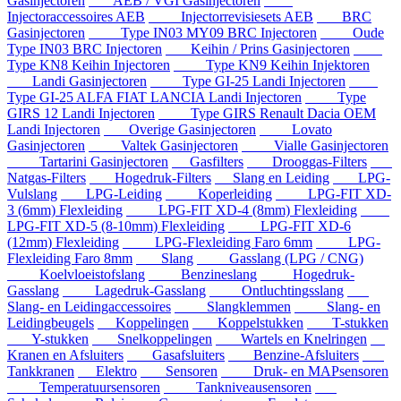
Gasinjectoren
AEB / VGI Gasinjectoren
Injectoraccessoires AEB
Injectorrevisiesets AEB
BRC
Gasinjectoren
Type IN03 MY09 BRC Injectoren
Oude
Type IN03 BRC Injectoren
Keihin / Prins Gasinjectoren
Type KN8 Keihin Injectoren
Type KN9 Keihin Injektoren
Landi Gasinjectoren
Type GI-25 Landi Injectoren
Type GI-25 ALFA FIAT LANCIA Landi Injectoren
Type
GIRS 12 Landi Injectoren
Type GIRS Renault Dacia OEM
Landi Injectoren
Overige Gasinjectoren
Lovato
Gasinjectoren
Valtek Gasinjectoren
Vialle Gasinjectoren
Tartarini Gasinjectoren
Gasfilters
Drooggas-Filters
Natgas-Filters
Hogedruk-Filters
Slang en Leiding
LPG-
Vulslang
LPG-Leiding
Koperleiding
LPG-FIT XD-
3 (6mm) Flexleiding
LPG-FIT XD-4 (8mm) Flexleiding
LPG-FIT XD-5 (8-10mm) Flexleiding
LPG-FIT XD-6
(12mm) Flexleiding
LPG-Flexleiding Faro 6mm
LPG-
Flexleiding Faro 8mm
Slang
Gasslang (LPG / CNG)
Koelvloeistofslang
Benzineslang
Hogedruk-
Gasslang
Lagedruk-Gasslang
Ontluchtingsslang
Slang- en Leidingaccessoires
Slangklemmen
Slang- en
Leidingbeugels
Koppelingen
Koppelstukken
T-stukken
Y-stukken
Snelkoppelingen
Wartels en Knelringen
Kranen en Afsluiters
Gasafsluiters
Benzine-Afsluiters
Tankkranen
Elektro
Sensoren
Druk- en MAPsensoren
Temperatuursensoren
Tankniveausensoren