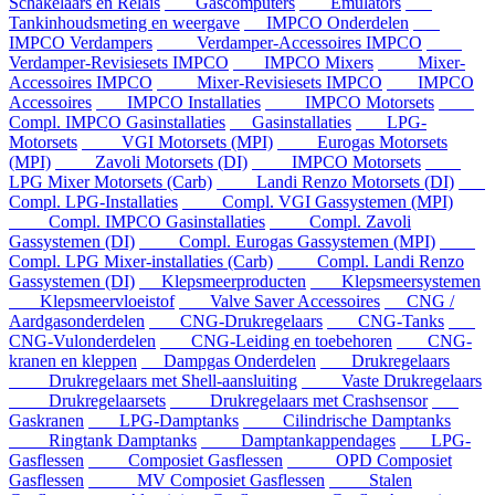
Schakelaars en Relais
Gascomputers
Emulators
Tankinhoudsmeting en weergave
IMPCO Onderdelen
IMPCO Verdampers
Verdamper-Accessoires IMPCO
Verdamper-Revisiesets IMPCO
IMPCO Mixers
Mixer-
Accessoires IMPCO
Mixer-Revisiesets IMPCO
IMPCO
Accessoires
IMPCO Installaties
IMPCO Motorsets
Compl. IMPCO Gasinstallaties
Gasinstallaties
LPG-
Motorsets
VGI Motorsets (MPI)
Eurogas Motorsets
(MPI)
Zavoli Motorsets (DI)
IMPCO Motorsets
LPG Mixer Motorsets (Carb)
Landi Renzo Motorsets (DI)
Compl. LPG-Installaties
Compl. VGI Gassystemen (MPI)
Compl. IMPCO Gasinstallaties
Compl. Zavoli
Gassystemen (DI)
Compl. Eurogas Gassystemen (MPI)
Compl. LPG Mixer-installaties (Carb)
Compl. Landi Renzo
Gassystemen (DI)
Klepsmeerproducten
Klepsmeersystemen
Klepsmeervloeistof
Valve Saver Accessoires
CNG /
Aardgasonderdelen
CNG-Drukregelaars
CNG-Tanks
CNG-Vulonderdelen
CNG-Leiding en toebehoren
CNG-
kranen en kleppen
Dampgas Onderdelen
Drukregelaars
Drukregelaars met Shell-aansluiting
Vaste Drukregelaars
Drukregelaarsets
Drukregelaars met Crashsensor
Gaskranen
LPG-Damptanks
Cilindrische Damptanks
Ringtank Damptanks
Damptankappendages
LPG-
Gasflessen
Composiet Gasflessen
OPD Composiet
Gasflessen
MV Composiet Gasflessen
Stalen