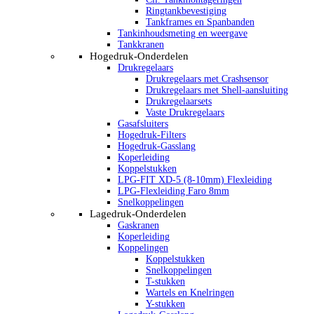
Ringtankbevestiging
Tankframes en Spanbanden
Tankinhoudsmeting en weergave
Tankkranen
Hogedruk-Onderdelen
Drukregelaars
Drukregelaars met Crashsensor
Drukregelaars met Shell-aansluiting
Drukregelaarsets
Vaste Drukregelaars
Gasafsluiters
Hogedruk-Filters
Hogedruk-Gasslang
Koperleiding
Koppelstukken
LPG-FIT XD-5 (8-10mm) Flexleiding
LPG-Flexleiding Faro 8mm
Snelkoppelingen
Lagedruk-Onderdelen
Gaskranen
Koperleiding
Koppelingen
Koppelstukken
Snelkoppelingen
T-stukken
Wartels en Knelringen
Y-stukken