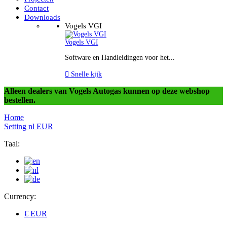
Contact
Downloads
Vogels VGI
Vogels VGI
Software en Handleidingen voor het...

Snelle kijk
Alleen dealers van Vogels Autogas kunnen op deze webshop
bestellen.
Home
Setting
nl
EUR
Taal:
Currency:
€ EUR