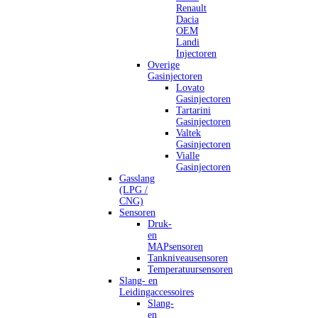
Renault
Dacia
OEM
Landi
Injectoren
Overige
Gasinjectoren
Lovato
Gasinjectoren
Tartarini
Gasinjectoren
Valtek
Gasinjectoren
Vialle
Gasinjectoren
Gasslang
(LPG /
CNG)
Sensoren
Druk-
en
MAPsensoren
Tankniveausensoren
Temperatuursensoren
Slang- en
Leidingaccessoires
Slang-
en