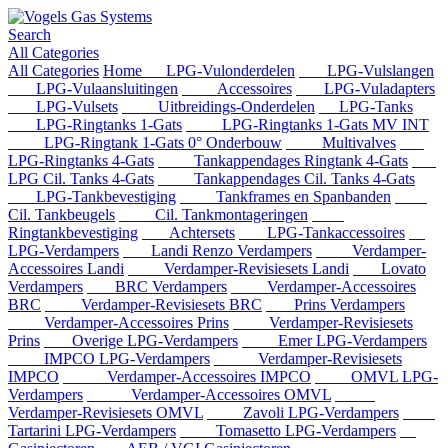
Search
All Categories
All Categories
Home
LPG-Vulonderdelen
LPG-Vulslangen
LPG-Vulaansluitingen
Accessoires
LPG-Vuladapters
LPG-Vulsets
Uitbreidings-Onderdelen
LPG-Tanks
LPG-Ringtanks 1-Gats
LPG-Ringtanks 1-Gats MV INT
LPG-Ringtank 1-Gats 0° Onderbouw
Multivalves
LPG-Ringtanks 4-Gats
Tankappendages Ringtank 4-Gats
LPG Cil. Tanks 4-Gats
Tankappendages Cil. Tanks 4-Gats
LPG-Tankbevestiging
Tankframes en Spanbanden
Cil. Tankbeugels
Cil. Tankmontageringen
Ringtankbevestiging
Achtersets
LPG-Tankaccessoires
LPG-Verdampers
Landi Renzo Verdampers
Verdamper-
Accessoires Landi
Verdamper-Revisiesets Landi
Lovato
Verdampers
BRC Verdampers
Verdamper-Accessoires
BRC
Verdamper-Revisiesets BRC
Prins Verdampers
Verdamper-Accessoires Prins
Verdamper-Revisiesets
Prins
Overige LPG-Verdampers
Emer LPG-Verdampers
IMPCO LPG-Verdampers
Verdamper-Revisiesets
IMPCO
Verdamper-Accessoires IMPCO
OMVL LPG-
Verdampers
Verdamper-Accessoires OMVL
Verdamper-Revisiesets OMVL
Zavoli LPG-Verdampers
Tartarini LPG-Verdampers
Tomasetto LPG-Verdampers