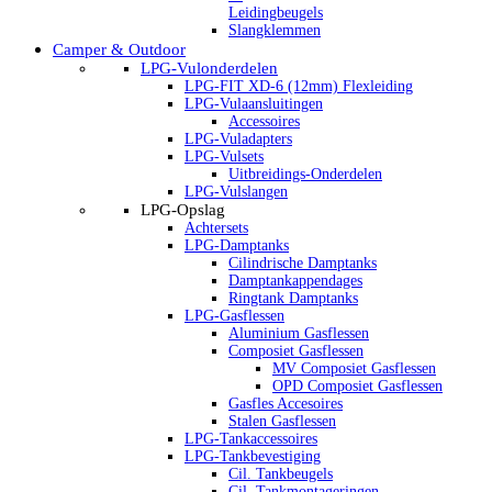
Leidingbeugels
Slangklemmen
Camper & Outdoor
LPG-Vulonderdelen
LPG-FIT XD-6 (12mm) Flexleiding
LPG-Vulaansluitingen
Accessoires
LPG-Vuladapters
LPG-Vulsets
Uitbreidings-Onderdelen
LPG-Vulslangen
LPG-Opslag
Achtersets
LPG-Damptanks
Cilindrische Damptanks
Damptankappendages
Ringtank Damptanks
LPG-Gasflessen
Aluminium Gasflessen
Composiet Gasflessen
MV Composiet Gasflessen
OPD Composiet Gasflessen
Gasfles Accesoires
Stalen Gasflessen
LPG-Tankaccessoires
LPG-Tankbevestiging
Cil. Tankbeugels
Cil. Tankmontageringen