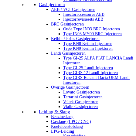
Gasinjectoren
AEB / VGI Gasinjectoren
Injectoraccessoires AEB
Injectorrevisiesets AEB
BRC Gasinjectoren
Oude Type IN03 BRC Injectoren
Type IN03 MY09 BRC Injectoren
Keihin / Prins Gasinjectoren
Type KN8 Keihin Injectoren
Type KN9 Keihin Injektoren
Landi Gasinjectoren
Type GI-25 ALFA FIAT LANCIA Landi
Injectoren
Type GI-25 Landi Injectoren
Type GIRS 12 Landi Injectoren
Type GIRS Renault Dacia OEM Landi
Injectoren
Overige Gasinjectoren
Lovato Gasinjectoren
Tartarini Gasinjectoren
Valtek Gasinjectoren
Vialle Gasinjectoren
Leiding & Slang
Benzineslang
Gasslang (LPG / CNG)
Koelvloeistofslang
LPG-Leiding