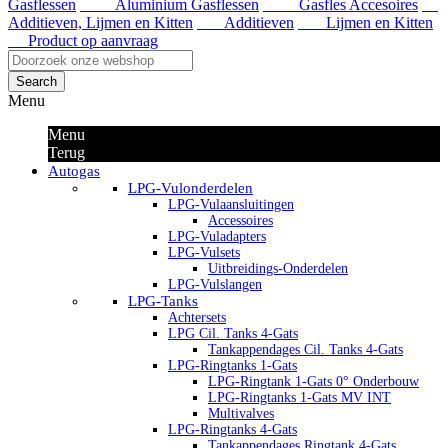
Gasflessen
Aluminium Gasflessen
Gasfles Accesoires
Additieven, Lijmen en Kitten
Additieven
Lijmen en Kitten
Product op aanvraag
Search
Menu
Menu
Terug
Autogas
LPG-Vulonderdelen
LPG-Vulaansluitingen
Accessoires
LPG-Vuladapters
LPG-Vulsets
Uitbreidings-Onderdelen
LPG-Vulslangen
LPG-Tanks
Achtersets
LPG Cil. Tanks 4-Gats
Tankappendages Cil. Tanks 4-Gats
LPG-Ringtanks 1-Gats
LPG-Ringtank 1-Gats 0° Onderbouw
LPG-Ringtanks 1-Gats MV INT
Multivalves
LPG-Ringtanks 4-Gats
Tankappendages Ringtank 4-Gats