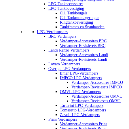
LPG-Tankaccessoires
LPG-Tankbevestiging
Cil. Tankbeugels
Cil. Tankmontageringen
Ringtankbevestiging
Tankframes en Spanbanden
LPG-Verdampers
BRC Verdampers
Verdamper-Accessoires BRC
Verdamper-Revisiesets BRC
Landi Renzo Verdampers
Verdamper-Accessoires Landi
Verdamper-Revisiesets Landi
Lovato Verdampers
Overige LPG-Verdampers
Emer LPG-Verdampers
IMPCO LPG-Verdampers
Verdamper-Accessoires IMPCO
Verdamper-Revisiesets IMPCO
OMVL LPG-Verdampers
Verdamper-Accessoires OMVL
Verdamper-Revisiesets OMVL
Tartarini LPG-Verdampers
Tomasetto LPG-Verdampers
Zavoli LPG-Verdampers
Prins Verdampers
Verdamper-Accessoires Prins
Verdamper-Revisiesets Prins