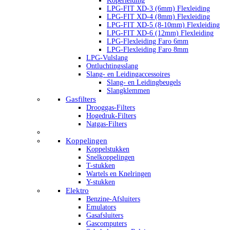
Koperleiding
LPG-FIT XD-3 (6mm) Flexleiding
LPG-FIT XD-4 (8mm) Flexleiding
LPG-FIT XD-5 (8-10mm) Flexleiding
LPG-FIT XD-6 (12mm) Flexleiding
LPG-Flexleiding Faro 6mm
LPG-Flexleiding Faro 8mm
LPG-Vulslang
Ontluchtingsslang
Slang- en Leidingaccessoires
Slang- en Leidingbeugels
Slangklemmen
Gasfilters
Drooggas-Filters
Hogedruk-Filters
Natgas-Filters
Koppelingen
Koppelstukken
Snelkoppelingen
T-stukken
Wartels en Knelringen
Y-stukken
Elektro
Benzine-Afsluiters
Emulators
Gasafsluiters
Gascomputers