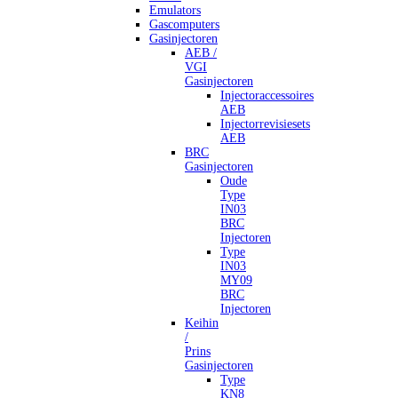
Emulators
Gascomputers
Gasinjectoren
AEB /
VGI
Gasinjectoren
Injectoraccessoires
AEB
Injectorrevisiesets
AEB
BRC
Gasinjectoren
Oude
Type
IN03
BRC
Injectoren
Type
IN03
MY09
BRC
Injectoren
Keihin
/
Prins
Gasinjectoren
Type
KN8