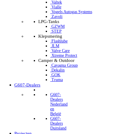
Valtek
Vialle
Vogels Autogas Systems
Zavoli
LPG-Tanks
GZWM
STEP
Klepsmering
Flashlube
JLM
Valve Care
Xtreme Protect
Camper & Outdoor
Cavagna Group
Dekalin
GOK
Truma
G607-Dealers
G607-
Dealers
Nederland
en
België
G607-
Dealers
Duitsland
Projecten