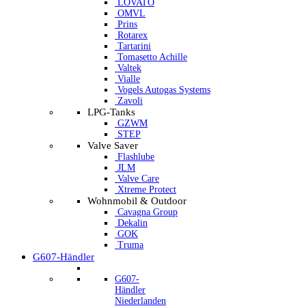
LOVATO
OMVL
Prins
Rotarex
Tartarini
Tomasetto Achille
Valtek
Vialle
Vogels Autogas Systems
Zavoli
LPG-Tanks
GZWM
STEP
Valve Saver
Flashlube
JLM
Valve Care
Xtreme Protect
Wohnmobil & Outdoor
Cavagna Group
Dekalin
GOK
Truma
G607-Händler
G607-
Händler
Niederlanden