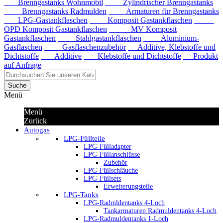
Brenngastanks Wohnmobil
Zylindrischer Brenngastanks
Brenngastanks Radmulden
Armaturen für Brenngastanks
LPG-Gastankflaschen
Komposit Gastankflaschen
OPD Komposit Gastankflaschen
MV Komposit
Gastankflaschen
Stahlgastankflaschen
Aluminium-
Gasflaschen
Gasflaschenzubehör
Additive, Klebstoffe und
Dichtstoffe
Additive
Klebstoffe und Dichtstoffe
Produkt
auf Anfrage
Suche
Menü
Menü
Zurück
Autogas
LPG-Füllteile
LPG-Fülladapter
LPG-Füllanschlüsse
Zubehör
LPG-Füllschläuche
LPG-Füllsets
Erweiterungsteile
LPG-Tanks
LPG-Radmldentanks 4-Loch
Tankarmaturen Radmuldentanks 4-Loch
LPG-Radmuldentanks 1-Loch