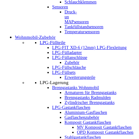
Schlauchklemmen
Sensoren
Druck-
un
MAPsensoren
Tankfüllstandsensoren
Temperatursensoren
Wohnmobil-Zubehör
LPG-Füllteile
LPG-FIT XD-6 (12mm) LPG-Flexleitung
LPG-Fülladapter
LPG-Füllanschlüsse
Zubehör
LPG-Füllschläuche
LPG-Füllsets
Erweiterungsteile
LPG-Lagerung
Brenngastanks Wohnmobil
Armaturen für Brenngastanks
Brenngastanks Radmulden
Zylindrischer Brenngastanks
LPG-Gastankflaschen
Aluminium-Gasflaschen
Gasflaschenzubehör
Komposit Gastankflaschen
MV Komposit Gastankflaschen
OPD Komposit Gastankflaschen
Stahlgastankflaschen