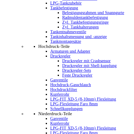
LPG-Tankzubehör
Tankbefestigung
Befestigungsrahmen und Spanngurte
Radmuldentankbefestigung
Zyl. Tankbefestigungsringe
Zyl. Tankhalterungen
Tankentnahmeventile
Tankinhaltsmessung und -anzeige
Tankmontagesätze
Hochdruck-Teile
Armaturen und Adapter
Druckregler
Druckregler mit Crashsensor
Druckregler mit Shell-kupplung
Druckregler-Sets
Feste Druckregler
Gasventile
Hochdruck-Gasschlauch
Hochdruckfilter
Kupferrohr
LPG-FIT XD-5 (8-10mm) Flexleitung
LPG-Flexleitung Faro 8mm
Schnellkupplungen
Niederdruck-Teile
Gasventile
Kupferrohr
LPG-FIT XD-5 (8-10mm) Flexleitung
LPG-Flexleitung Faro 8mm