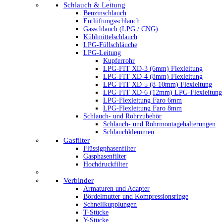
Schlauch & Leitung
Benzinschlauch
Entlüftungsschlauch
Gasschlauch (LPG / CNG)
Kühlmittelschlauch
LPG-Füllschläuche
LPG-Leitung
Kupferrohr
LPG-FIT XD-3 (6mm) Flexleitung
LPG-FIT XD-4 (8mm) Flexleitung
LPG-FIT XD-5 (8-10mm) Flexleitung
LPG-FIT XD-6 (12mm) LPG-Flexleitung
LPG-Flexleitung Faro 6mm
LPG-Flexleitung Faro 8mm
Schlauch- und Rohrzubehör
Schlauch- und Rohrmontagehalterungen
Schlauchklemmen
Gasfilter
Flüssigphasenfilter
Gasphasenfilter
Hochdruckfilter
Verbinder
Armaturen und Adapter
Bördelmutter und Kompressionsringe
Schnellkupplungen
T-Stücke
Y-Stücke