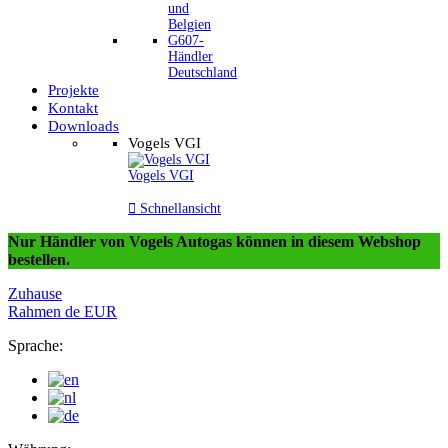
und
Belgien
G607-
Händler
Deutschland
Projekte
Kontakt
Downloads
Vogels VGI
Vogels VGI

Schnellansicht
Nur Händler von Vogels Autogas können in diesem Webshop
bestellen.
Zuhause
Rahmen
de
EUR
Sprache: