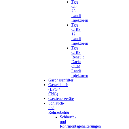
Typ
GI-
25
Landi
Injektoren
Typ
GIRS
12
Landi
Injektoren
Typ
GIRS
Renault
Dacia
OEM
Landi
Injektoren
Gasphasenfilter
Gasschlauch
(LPG /
CNG)
Gassteuergeräte
Schlauch-
und
Rohrzubehör
Schlauch-
und
Rohrmontagehalterungen