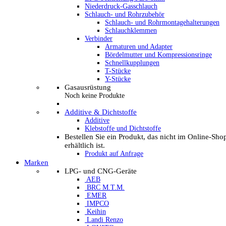
Niederdruck-Gasschlauch
Schlauch- und Rohrzubehör
Schlauch- und Rohrmontagehalterungen
Schlauchklemmen
Verbinder
Armaturen und Adapter
Bördelmutter und Kompressionsringe
Schnellkupplungen
T-Stücke
Y-Stücke
Gasausrüstung
Noch keine Produkte
Additive & Dichtstoffe
Additive
Klebstoffe und Dichtstoffe
Bestellen Sie ein Produkt, das nicht im Online-Sho
erhältlich ist.
Produkt auf Anfrage
Marken
LPG- und CNG-Geräte
AEB
BRC M.T.M.
EMER
IMPCO
Keihin
Landi Renzo