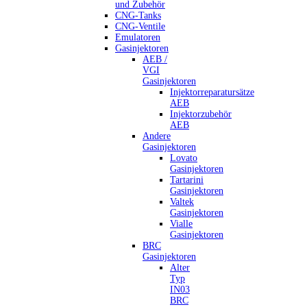
und Zubehör
CNG-Tanks
CNG-Ventile
Emulatoren
Gasinjektoren
AEB /
VGI
Gasinjektoren
Injektorreparatursätze
AEB
Injektorzubehör
AEB
Andere
Gasinjektoren
Lovato
Gasinjektoren
Tartarini
Gasinjektoren
Valtek
Gasinjektoren
Vialle
Gasinjektoren
BRC
Gasinjektoren
Alter
Typ
IN03
BRC