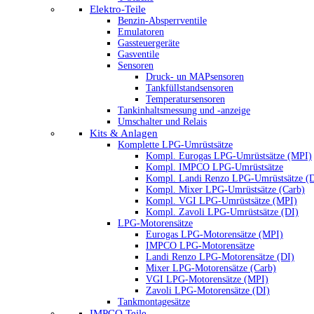
Elektro-Teile
Benzin-Absperrventile
Emulatoren
Gassteuergeräte
Gasventile
Sensoren
Druck- un MAPsensoren
Tankfüllstandsensoren
Temperatursensoren
Tankinhaltsmessung und -anzeige
Umschalter und Relais
Kits & Anlagen
Komplette LPG-Umrüstsätze
Kompl. Eurogas LPG-Umrüstsätze (MPI)
Kompl. IMPCO LPG-Umrüstsätze
Kompl. Landi Renzo LPG-Umrüstsätze (
Kompl. Mixer LPG-Umrüstsätze (Carb)
Kompl. VGI LPG-Umrüstsätze (MPI)
Kompl. Zavoli LPG-Umrüstsätze (DI)
LPG-Motorensätze
Eurogas LPG-Motorensätze (MPI)
IMPCO LPG-Motorensätze
Landi Renzo LPG-Motorensätze (DI)
Mixer LPG-Motorensätze (Carb)
VGI LPG-Motorensätze (MPI)
Zavoli LPG-Motorensätze (DI)
Tankmontagesätze
IMPCO Teile