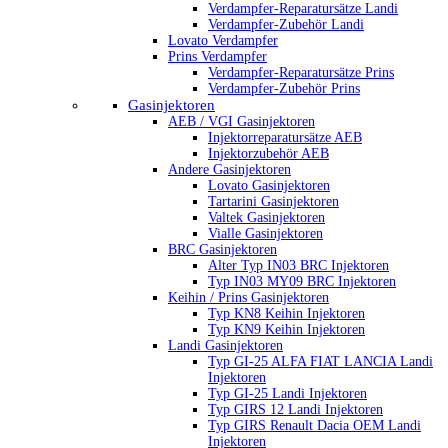
Verdampfer-Reparatursätze Landi
Verdampfer-Zubehör Landi
Lovato Verdampfer
Prins Verdampfer
Verdampfer-Reparatursätze Prins
Verdampfer-Zubehör Prins
Gasinjektoren
AEB / VGI Gasinjektoren
Injektorreparatursätze AEB
Injektorzubehör AEB
Andere Gasinjektoren
Lovato Gasinjektoren
Tartarini Gasinjektoren
Valtek Gasinjektoren
Vialle Gasinjektoren
BRC Gasinjektoren
Alter Typ IN03 BRC Injektoren
Typ IN03 MY09 BRC Injektoren
Keihin / Prins Gasinjektoren
Typ KN8 Keihin Injektoren
Typ KN9 Keihin Injektoren
Landi Gasinjektoren
Typ GI-25 ALFA FIAT LANCIA Landi
Injektoren
Typ GI-25 Landi Injektoren
Typ GIRS 12 Landi Injektoren
Typ GIRS Renault Dacia OEM Landi
Injektoren