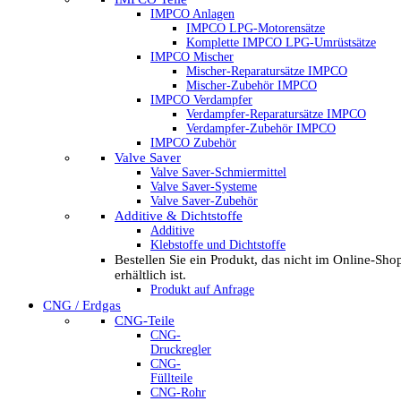
IMPCO Anlagen
IMPCO LPG-Motorensätze
Komplette IMPCO LPG-Umrüstsätze
IMPCO Mischer
Mischer-Reparatursätze IMPCO
Mischer-Zubehör IMPCO
IMPCO Verdampfer
Verdampfer-Reparatursätze IMPCO
Verdampfer-Zubehör IMPCO
IMPCO Zubehör
Valve Saver
Valve Saver-Schmiermittel
Valve Saver-Systeme
Valve Saver-Zubehör
Additive & Dichtstoffe
Additive
Klebstoffe und Dichtstoffe
Bestellen Sie ein Produkt, das nicht im Online-Sho
erhältlich ist.
Produkt auf Anfrage
CNG / Erdgas
CNG-Teile
CNG-
Druckregler
CNG-
Füllteile
CNG-Rohr