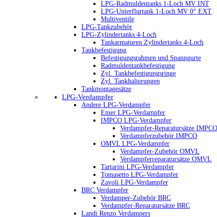
LPG-Radmuldentanks 1-Loch MV INT
LPG-Unterflurtank 1-Loch MV 0° EXT
Multiventile
LPG-Tankzubehör
LPG-Zylindertanks 4-Loch
Tankarmaturen Zylindertanks 4-Loch
Tankbefestigung
Befestigungsrahmen und Spanngurte
Radmuldentankbefestigung
Zyl. Tankbefestigungsringe
Zyl. Tankhalterungen
Tankmontagesätze
LPG-Verdampfer
Andere LPG-Verdampfer
Emer LPG-Verdampfer
IMPCO LPG-Verdampfer
Verdampfer-Reparatursätze IMPC
Verdampferzubehör IMPCO
OMVL LPG-Verdampfer
Verdampfer-Zubehör OMVL
Verdampferreparatursätze OMVL
Tartarini LPG-Verdampfer
Tomasetto LPG-Verdampfer
Zavoli LPG-Verdampfer
BRC Verdampfer
Verdamper-Zubehör BRC
Verdampfer-Reparatursätze BRC
Landi Renzo Verdampers