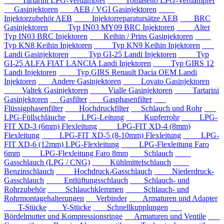
Tartarini LPG-Verdampfer
Tomasetto LPG-Verdampfer
Gasinjektoren
AEB / VGI Gasinjektoren
Injektorzubehör AEB
Injektorreparatursätze AEB
BRC
Gasinjektoren
Typ IN03 MY09 BRC Injektoren
Alter
Typ IN03 BRC Injektoren
Keihin / Prins Gasinjektoren
Typ KN8 Keihin Injektoren
Typ KN9 Keihin Injektoren
Landi Gasinjektoren
Typ GI-25 Landi Injektoren
Typ
GI-25 ALFA FIAT LANCIA Landi Injektoren
Typ GIRS 12
Landi Injektoren
Typ GIRS Renault Dacia OEM Landi
Injektoren
Andere Gasinjektoren
Lovato Gasinjektoren
Valtek Gasinjektoren
Vialle Gasinjektoren
Tartarini
Gasinjektoren
Gasfilter
Gasphasenfilter
Flüssigphasenfilter
Hochdruckfilter
Schlauch und Rohr
LPG-Füllschläuche
LPG-Leitung
Kupferrohr
LPG-
FIT XD-3 (6mm) Flexleitung
LPG-FIT XD-4 (8mm)
Flexleitung
LPG-FIT XD-5 (8-10mm) Flexleitung
LPG-
FIT XD-6 (12mm) LPG-Flexleitung
LPG-Flexleitung Faro
6mm
LPG-Flexleitung Faro 8mm
Schlauch
Gasschlauch (LPG / CNG)
Kühlmittelschlauch
Benzinschlauch
Hochdruck-Gasschlauch
Niederdruck-
Gasschlauch
Entlüftungsschlauch
Schlauch- und
Rohrzubehör
Schlauchklemmen
Schlauch- und
Rohrmontagehalterungen
Verbinder
Armaturen und Adapter
T-Stücke
Y-Stücke
Schnellkupplungen
Bördelmutter und Kompressionsringe
Armaturen und Ventile