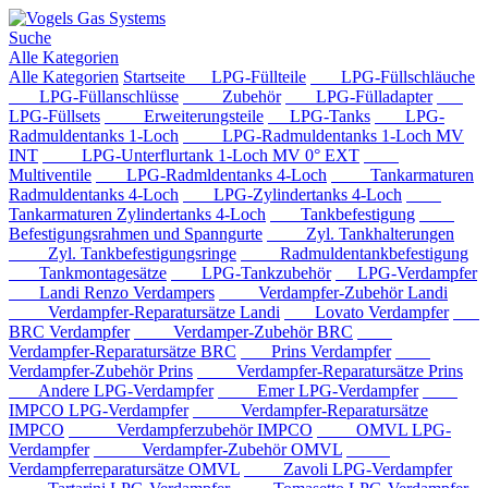
Suche
Alle Kategorien
Alle Kategorien
Startseite
LPG-Füllteile
LPG-Füllschläuche
LPG-Füllanschlüsse
Zubehör
LPG-Fülladapter
LPG-Füllsets
Erweiterungsteile
LPG-Tanks
LPG-
Radmuldentanks 1-Loch
LPG-Radmuldentanks 1-Loch MV
INT
LPG-Unterflurtank 1-Loch MV 0° EXT
Multiventile
LPG-Radmldentanks 4-Loch
Tankarmaturen
Radmuldentanks 4-Loch
LPG-Zylindertanks 4-Loch
Tankarmaturen Zylindertanks 4-Loch
Tankbefestigung
Befestigungsrahmen und Spanngurte
Zyl. Tankhalterungen
Zyl. Tankbefestigungsringe
Radmuldentankbefestigung
Tankmontagesätze
LPG-Tankzubehör
LPG-Verdampfer
Landi Renzo Verdampers
Verdampfer-Zubehör Landi
Verdampfer-Reparatursätze Landi
Lovato Verdampfer
BRC Verdampfer
Verdamper-Zubehör BRC
Verdampfer-Reparatursätze BRC
Prins Verdampfer
Verdampfer-Zubehör Prins
Verdampfer-Reparatursätze Prins
Andere LPG-Verdampfer
Emer LPG-Verdampfer
IMPCO LPG-Verdampfer
Verdampfer-Reparatursätze
IMPCO
Verdampferzubehör IMPCO
OMVL LPG-
Verdampfer
Verdampfer-Zubehör OMVL
Verdampferreparatursätze OMVL
Zavoli LPG-Verdampfer