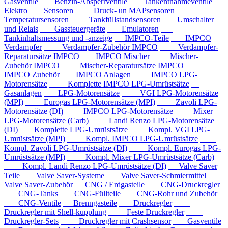
Gasventile
Benzin-Absperrventile
Tankentnahmeventile
Elektro
Sensoren
Druck- un MAPsensoren
Temperatursensoren
Tankfüllstandsensoren
Umschalter
und Relais
Gassteuergeräte
Emulatoren
Tankinhaltsmessung und -anzeige
IMPCO-Teile
IMPCO
Verdampfer
Verdampfer-Zubehör IMPCO
Verdampfer-
Reparatursätze IMPCO
IMPCO Mischer
Mischer-
Zubehör IMPCO
Mischer-Reparatursätze IMPCO
IMPCO Zubehör
IMPCO Anlagen
IMPCO LPG-
Motorensätze
Komplette IMPCO LPG-Umrüstsätze
Gasanlagen
LPG-Motorensätze
VGI LPG-Motorensätze
(MPI)
Eurogas LPG-Motorensätze (MPI)
Zavoli LPG-
Motorensätze (DI)
IMPCO LPG-Motorensätze
Mixer
LPG-Motorensätze (Carb)
Landi Renzo LPG-Motorensätze
(DI)
Komplette LPG-Umrüstsätze
Kompl. VGI LPG-
Umrüstsätze (MPI)
Kompl. IMPCO LPG-Umrüstsätze
Kompl. Zavoli LPG-Umrüstsätze (DI)
Kompl. Eurogas LPG-
Umrüstsätze (MPI)
Kompl. Mixer LPG-Umrüstsätze (Carb)
Kompl. Landi Renzo LPG-Umrüstsätze (DI)
Valve Saver
Teile
Valve Saver-Systeme
Valve Saver-Schmiermittel
Valve Saver-Zubehör
CNG / Erdgasteile
CNG-Druckregler
CNG-Tanks
CNG-Füllteile
CNG-Rohr und Zubehör
CNG-Ventile
Brenngasteile
Druckregler
Druckregler mit Shell-kupplung
Feste Druckregler
Druckregler-Sets
Druckregler mit Crashsensor
Gasventile