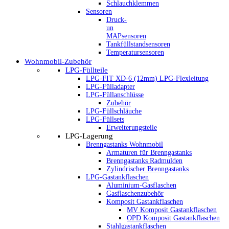
Schlauchklemmen
Sensoren
Druck-
un
MAPsensoren
Tankfüllstandsensoren
Temperatursensoren
Wohnmobil-Zubehör
LPG-Füllteile
LPG-FIT XD-6 (12mm) LPG-Flexleitung
LPG-Fülladapter
LPG-Füllanschlüsse
Zubehör
LPG-Füllschläuche
LPG-Füllsets
Erweiterungsteile
LPG-Lagerung
Brenngastanks Wohnmobil
Armaturen für Brenngastanks
Brenngastanks Radmulden
Zylindrischer Brenngastanks
LPG-Gastankflaschen
Aluminium-Gasflaschen
Gasflaschenzubehör
Komposit Gastankflaschen
MV Komposit Gastankflaschen
OPD Komposit Gastankflaschen
Stahlgastankflaschen