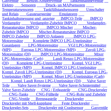
Gasventile
Benzin-Absperrventile
Tankentnahmeventile
Elektro
Sensoren
Druck- un MAPsensoren
Temperatursensoren
Tankfüllstandsensoren
Umschalter
und Relais
Gassteuergeräte
Emulatoren
Tankinhaltsmessung und -anzeige
IMPCO-Teile
IMPCO
Verdampfer
Verdampfer-Zubehör IMPCO
Verdampfer-
Reparatursätze IMPCO
IMPCO Mischer
Mischer-
Zubehör IMPCO
Mischer-Reparatursätze IMPCO
IMPCO Zubehör
IMPCO Anlagen
IMPCO LPG-
Motorensätze
Komplette IMPCO LPG-Umrüstsätze
Gasanlagen
LPG-Motorensätze
VGI LPG-Motorensätze
(MPI)
Eurogas LPG-Motorensätze (MPI)
Zavoli LPG-
Motorensätze (DI)
IMPCO LPG-Motorensätze
Mixer
LPG-Motorensätze (Carb)
Landi Renzo LPG-Motorensätze
(DI)
Komplette LPG-Umrüstsätze
Kompl. VGI LPG-
Umrüstsätze (MPI)
Kompl. IMPCO LPG-Umrüstsätze
Kompl. Zavoli LPG-Umrüstsätze (DI)
Kompl. Eurogas LPG-
Umrüstsätze (MPI)
Kompl. Mixer LPG-Umrüstsätze (Carb)
Kompl. Landi Renzo LPG-Umrüstsätze (DI)
Valve Saver
Teile
Valve Saver-Systeme
Valve Saver-Schmiermittel
Valve Saver-Zubehör
CNG / Erdgasteile
CNG-Druckregler
CNG-Tanks
CNG-Füllteile
CNG-Rohr und Zubehör
CNG-Ventile
Brenngasteile
Druckregler
Druckregler mit Shell-kupplung
Feste Druckregler
Druckregler-Sets
Druckregler mit Crashsensor
Gasventile