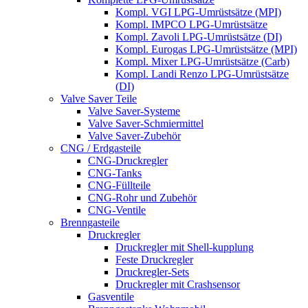
Kompl. VGI LPG-Umrüstsätze (MPI)
Kompl. IMPCO LPG-Umrüstsätze
Kompl. Zavoli LPG-Umrüstsätze (DI)
Kompl. Eurogas LPG-Umrüstsätze (MPI)
Kompl. Mixer LPG-Umrüstsätze (Carb)
Kompl. Landi Renzo LPG-Umrüstsätze
(DI)
Valve Saver Teile
Valve Saver-Systeme
Valve Saver-Schmiermittel
Valve Saver-Zubehör
CNG / Erdgasteile
CNG-Druckregler
CNG-Tanks
CNG-Füllteile
CNG-Rohr und Zubehör
CNG-Ventile
Brenngasteile
Druckregler
Druckregler mit Shell-kupplung
Feste Druckregler
Druckregler-Sets
Druckregler mit Crashsensor
Gasventile