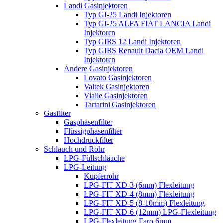
Landi Gasinjektoren
Typ GI-25 Landi Injektoren
Typ GI-25 ALFA FIAT LANCIA Landi
Injektoren
Typ GIRS 12 Landi Injektoren
Typ GIRS Renault Dacia OEM Landi
Injektoren
Andere Gasinjektoren
Lovato Gasinjektoren
Valtek Gasinjektoren
Vialle Gasinjektoren
Tartarini Gasinjektoren
Gasfilter
Gasphasenfilter
Flüssigphasenfilter
Hochdruckfilter
Schlauch und Rohr
LPG-Füllschläuche
LPG-Leitung
Kupferrohr
LPG-FIT XD-3 (6mm) Flexleitung
LPG-FIT XD-4 (8mm) Flexleitung
LPG-FIT XD-5 (8-10mm) Flexleitung
LPG-FIT XD-6 (12mm) LPG-Flexleitung
LPG-Flexleitung Faro 6mm