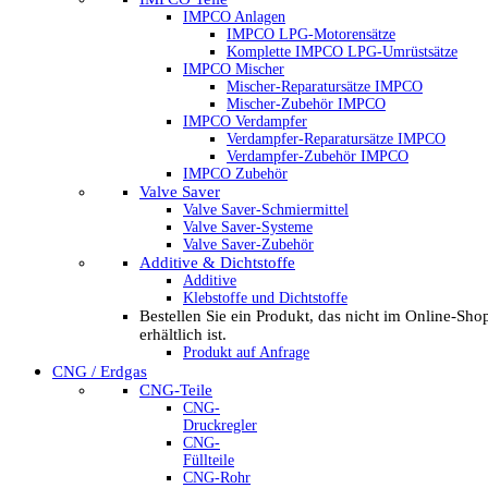
IMPCO Anlagen
IMPCO LPG-Motorensätze
Komplette IMPCO LPG-Umrüstsätze
IMPCO Mischer
Mischer-Reparatursätze IMPCO
Mischer-Zubehör IMPCO
IMPCO Verdampfer
Verdampfer-Reparatursätze IMPCO
Verdampfer-Zubehör IMPCO
IMPCO Zubehör
Valve Saver
Valve Saver-Schmiermittel
Valve Saver-Systeme
Valve Saver-Zubehör
Additive & Dichtstoffe
Additive
Klebstoffe und Dichtstoffe
Bestellen Sie ein Produkt, das nicht im Online-Sho
erhältlich ist.
Produkt auf Anfrage
CNG / Erdgas
CNG-Teile
CNG-
Druckregler
CNG-
Füllteile
CNG-Rohr