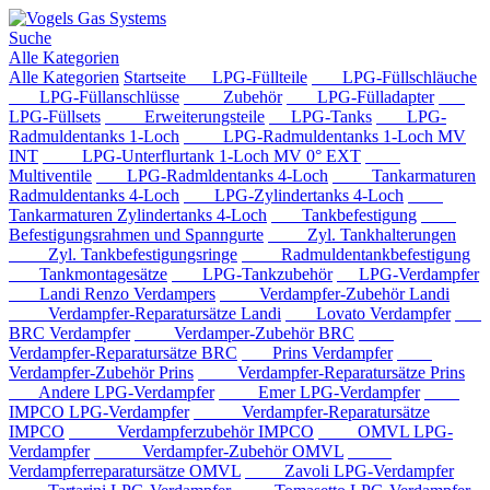
Suche
Alle Kategorien
Alle Kategorien
Startseite
LPG-Füllteile
LPG-Füllschläuche
LPG-Füllanschlüsse
Zubehör
LPG-Fülladapter
LPG-Füllsets
Erweiterungsteile
LPG-Tanks
LPG-
Radmuldentanks 1-Loch
LPG-Radmuldentanks 1-Loch MV
INT
LPG-Unterflurtank 1-Loch MV 0° EXT
Multiventile
LPG-Radmldentanks 4-Loch
Tankarmaturen
Radmuldentanks 4-Loch
LPG-Zylindertanks 4-Loch
Tankarmaturen Zylindertanks 4-Loch
Tankbefestigung
Befestigungsrahmen und Spanngurte
Zyl. Tankhalterungen
Zyl. Tankbefestigungsringe
Radmuldentankbefestigung
Tankmontagesätze
LPG-Tankzubehör
LPG-Verdampfer
Landi Renzo Verdampers
Verdampfer-Zubehör Landi
Verdampfer-Reparatursätze Landi
Lovato Verdampfer
BRC Verdampfer
Verdamper-Zubehör BRC
Verdampfer-Reparatursätze BRC
Prins Verdampfer
Verdampfer-Zubehör Prins
Verdampfer-Reparatursätze Prins
Andere LPG-Verdampfer
Emer LPG-Verdampfer
IMPCO LPG-Verdampfer
Verdampfer-Reparatursätze
IMPCO
Verdampferzubehör IMPCO
OMVL LPG-
Verdampfer
Verdampfer-Zubehör OMVL
Verdampferreparatursätze OMVL
Zavoli LPG-Verdampfer