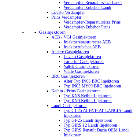
Verdampfer-Reparatursätze Landi
Verdampfer-Zubehör Landi
Lovato Verdampfer
Prins Verdampfer
Verdampfer-Reparatursätze Prins
Verdampfer-Zubehör Prins
Gasinjektoren
AEB / VGI Gasinjektoren
Injektorreparatursätze AEB
Injektorzubehör AEB
Andere Gasinjektoren
Lovato Gasinjektoren
Tartarini Gasinjektoren
Valtek Gasinjektoren
Vialle Gasinjektoren
BRC Gasinjektoren
Alter Typ IN03 BRC Injektoren
Typ IN03 MY09 BRC Injektoren
Keihin / Prins Gasinjektoren
Typ KN8 Keihin Injektoren
Typ KN9 Keihin Injektoren
Landi Gasinjektoren
Typ GI-25 ALFA FIAT LANCIA Landi
Injektoren
Typ GI-25 Landi Injektoren
Typ GIRS 12 Landi Injektoren
Typ GIRS Renault Dacia OEM Landi
Injektoren