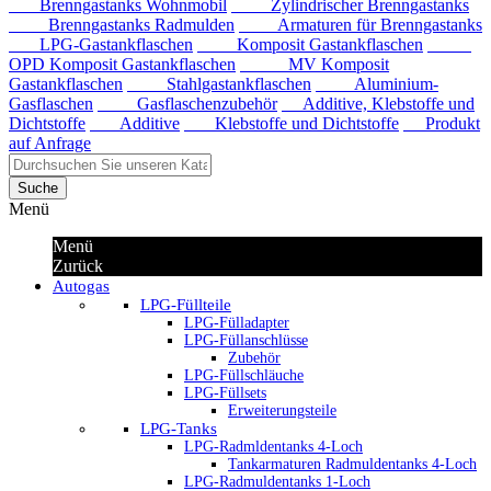
Brenngastanks Wohnmobil
Zylindrischer Brenngastanks
Brenngastanks Radmulden
Armaturen für Brenngastanks
LPG-Gastankflaschen
Komposit Gastankflaschen
OPD Komposit Gastankflaschen
MV Komposit
Gastankflaschen
Stahlgastankflaschen
Aluminium-
Gasflaschen
Gasflaschenzubehör
Additive, Klebstoffe und
Dichtstoffe
Additive
Klebstoffe und Dichtstoffe
Produkt
auf Anfrage
Suche
Menü
Menü
Zurück
Autogas
LPG-Füllteile
LPG-Fülladapter
LPG-Füllanschlüsse
Zubehör
LPG-Füllschläuche
LPG-Füllsets
Erweiterungsteile
LPG-Tanks
LPG-Radmldentanks 4-Loch
Tankarmaturen Radmuldentanks 4-Loch
LPG-Radmuldentanks 1-Loch