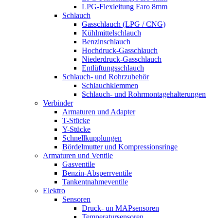
LPG-Flexleitung Faro 8mm
Schlauch
Gasschlauch (LPG / CNG)
Kühlmittelschlauch
Benzinschlauch
Hochdruck-Gasschlauch
Niederdruck-Gasschlauch
Entlüftungsschlauch
Schlauch- und Rohrzubehör
Schlauchklemmen
Schlauch- und Rohrmontagehalterungen
Verbinder
Armaturen und Adapter
T-Stücke
Y-Stücke
Schnellkupplungen
Bördelmutter und Kompressionsringe
Armaturen und Ventile
Gasventile
Benzin-Absperrventile
Tankentnahmeventile
Elektro
Sensoren
Druck- un MAPsensoren
Temperatursensoren