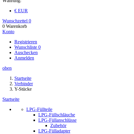
Währung:
€ EUR
Wunschzettel
0
0
Warenkorb
Konto
Registrieren
Wunschliste
0
Auschecken
Anmelden
oben
Startseite
Verbinder
Y-Stücke
Startseite
LPG-Füllteile
LPG-Füllschläuche
LPG-Füllanschlüsse
Zubehör
LPG-Fülladapter