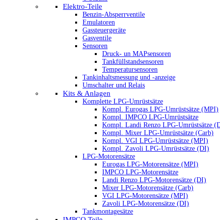
Elektro-Teile
Benzin-Absperrventile
Emulatoren
Gassteuergeräte
Gasventile
Sensoren
Druck- un MAPsensoren
Tankfüllstandsensoren
Temperatursensoren
Tankinhaltsmessung und -anzeige
Umschalter und Relais
Kits & Anlagen
Komplette LPG-Umrüstsätze
Kompl. Eurogas LPG-Umrüstsätze (MPI)
Kompl. IMPCO LPG-Umrüstsätze
Kompl. Landi Renzo LPG-Umrüstsätze (
Kompl. Mixer LPG-Umrüstsätze (Carb)
Kompl. VGI LPG-Umrüstsätze (MPI)
Kompl. Zavoli LPG-Umrüstsätze (DI)
LPG-Motorensätze
Eurogas LPG-Motorensätze (MPI)
IMPCO LPG-Motorensätze
Landi Renzo LPG-Motorensätze (DI)
Mixer LPG-Motorensätze (Carb)
VGI LPG-Motorensätze (MPI)
Zavoli LPG-Motorensätze (DI)
Tankmontagesätze
IMPCO Teile