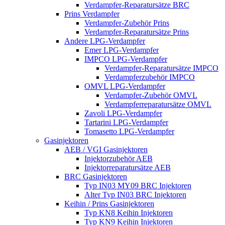
Verdampfer-Reparatursätze BRC
Prins Verdampfer
Verdampfer-Zubehör Prins
Verdampfer-Reparatursätze Prins
Andere LPG-Verdampfer
Emer LPG-Verdampfer
IMPCO LPG-Verdampfer
Verdampfer-Reparatursätze IMPCO
Verdampferzubehör IMPCO
OMVL LPG-Verdampfer
Verdampfer-Zubehör OMVL
Verdampferreparatursätze OMVL
Zavoli LPG-Verdampfer
Tartarini LPG-Verdampfer
Tomasetto LPG-Verdampfer
Gasinjektoren
AEB / VGI Gasinjektoren
Injektorzubehör AEB
Injektorreparatursätze AEB
BRC Gasinjektoren
Typ IN03 MY09 BRC Injektoren
Alter Typ IN03 BRC Injektoren
Keihin / Prins Gasinjektoren
Typ KN8 Keihin Injektoren
Typ KN9 Keihin Injektoren