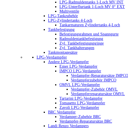
LPG-Radmuldentanks 1-Loch MV INT
LPG-Unterflurtank 1-Loch MV 0° EXT
Multiventile
LPG-Tankzubehör
LPG-Zylindertanks 4-Loch
Tankarmaturen Zylindertanks 4-Loch
Tankbefestigung
Befestigungsrahmen und Spanngurte
Radmuldentankbefestigung
Zyl. Tankbefestigungsringe
Zyl. Tankhalterungen
Tankmontagesätze
LPG-Verdampfer
Andere LPG-Verdampfer
Emer LPG-Verdampfer
IMPCO LPG-Verdampfer
Verdampfer-Reparatursätze IMPC
Verdampferzubehör IMPCO
OMVL LPG-Verdampfer
Verdampfer-Zubehör OMVL
Verdampferreparatursätze OMVL
Tartarini LPG-Verdampfer
Tomasetto LPG-Verdampfer
Zavoli LPG-Verdampfer
BRC Verdampfer
Verdamper-Zubehör BRC
Verdampfer-Reparatursätze BRC
Landi Renzo Verdampers