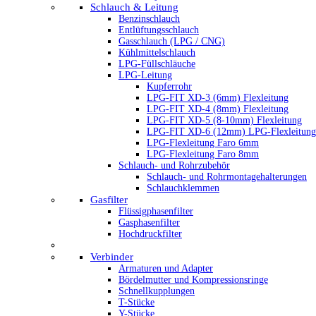
Schlauch & Leitung
Benzinschlauch
Entlüftungsschlauch
Gasschlauch (LPG / CNG)
Kühlmittelschlauch
LPG-Füllschläuche
LPG-Leitung
Kupferrohr
LPG-FIT XD-3 (6mm) Flexleitung
LPG-FIT XD-4 (8mm) Flexleitung
LPG-FIT XD-5 (8-10mm) Flexleitung
LPG-FIT XD-6 (12mm) LPG-Flexleitung
LPG-Flexleitung Faro 6mm
LPG-Flexleitung Faro 8mm
Schlauch- und Rohrzubehör
Schlauch- und Rohrmontagehalterungen
Schlauchklemmen
Gasfilter
Flüssigphasenfilter
Gasphasenfilter
Hochdruckfilter
Verbinder
Armaturen und Adapter
Bördelmutter und Kompressionsringe
Schnellkupplungen
T-Stücke
Y-Stücke