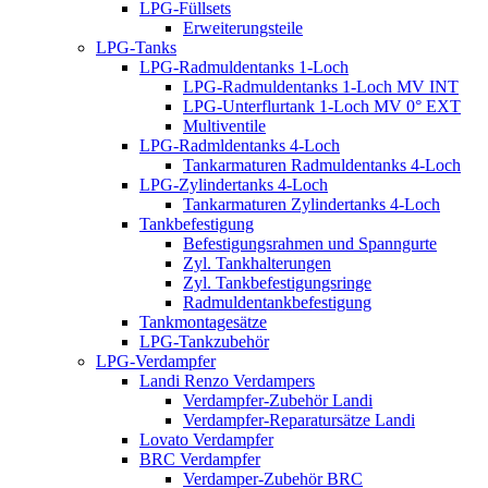
LPG-Füllsets
Erweiterungsteile
LPG-Tanks
LPG-Radmuldentanks 1-Loch
LPG-Radmuldentanks 1-Loch MV INT
LPG-Unterflurtank 1-Loch MV 0° EXT
Multiventile
LPG-Radmldentanks 4-Loch
Tankarmaturen Radmuldentanks 4-Loch
LPG-Zylindertanks 4-Loch
Tankarmaturen Zylindertanks 4-Loch
Tankbefestigung
Befestigungsrahmen und Spanngurte
Zyl. Tankhalterungen
Zyl. Tankbefestigungsringe
Radmuldentankbefestigung
Tankmontagesätze
LPG-Tankzubehör
LPG-Verdampfer
Landi Renzo Verdampers
Verdampfer-Zubehör Landi
Verdampfer-Reparatursätze Landi
Lovato Verdampfer
BRC Verdampfer
Verdamper-Zubehör BRC