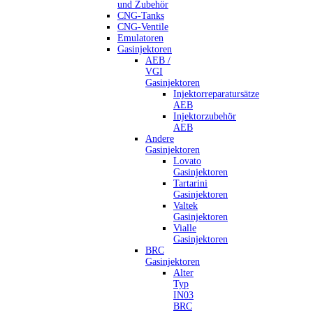
und Zubehör
CNG-Tanks
CNG-Ventile
Emulatoren
Gasinjektoren
AEB /
VGI
Gasinjektoren
Injektorreparatursätze
AEB
Injektorzubehör
AEB
Andere
Gasinjektoren
Lovato
Gasinjektoren
Tartarini
Gasinjektoren
Valtek
Gasinjektoren
Vialle
Gasinjektoren
BRC
Gasinjektoren
Alter
Typ
IN03
BRC