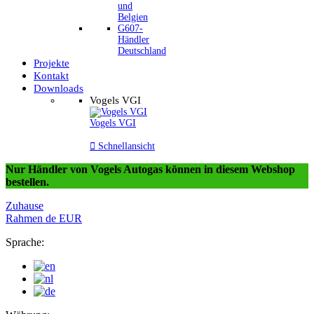
und
Belgien
G607-
Händler
Deutschland
Projekte
Kontakt
Downloads
Vogels VGI
Vogels VGI

Schnellansicht
Nur Händler von Vogels Autogas können in diesem Webshop
bestellen.
Zuhause
Rahmen
de
EUR
Sprache: