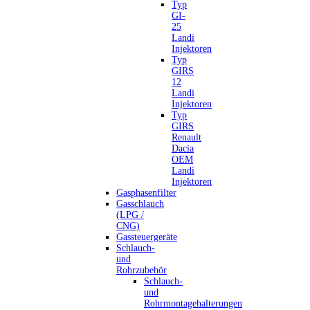
Typ
GI-
25
Landi
Injektoren
Typ
GIRS
12
Landi
Injektoren
Typ
GIRS
Renault
Dacia
OEM
Landi
Injektoren
Gasphasenfilter
Gasschlauch
(LPG /
CNG)
Gassteuergeräte
Schlauch-
und
Rohrzubehör
Schlauch-
und
Rohrmontagehalterungen