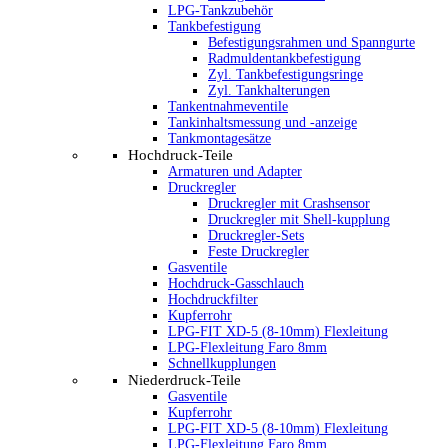
LPG-Tankzubehör
Tankbefestigung
Befestigungsrahmen und Spanngurte
Radmuldentankbefestigung
Zyl. Tankbefestigungsringe
Zyl. Tankhalterungen
Tankentnahmeventile
Tankinhaltsmessung und -anzeige
Tankmontagesätze
Hochdruck-Teile
Armaturen und Adapter
Druckregler
Druckregler mit Crashsensor
Druckregler mit Shell-kupplung
Druckregler-Sets
Feste Druckregler
Gasventile
Hochdruck-Gasschlauch
Hochdruckfilter
Kupferrohr
LPG-FIT XD-5 (8-10mm) Flexleitung
LPG-Flexleitung Faro 8mm
Schnellkupplungen
Niederdruck-Teile
Gasventile
Kupferrohr
LPG-FIT XD-5 (8-10mm) Flexleitung
LPG-Flexleitung Faro 8mm