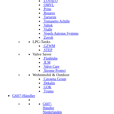
LOVATO
OMVL
Prins
Rotarex
Tartarini
Tomasetto Achille
Valtek
Vialle
Vogels Autogas Systems
Zavoli
LPG-Tanks
GZWM
STEP
Valve Saver
Flashlube
JLM
Valve Care
Xtreme Protect
Wohnmobil & Outdoor
Cavagna Group
Dekalin
GOK
Truma
G607-Händler
G607-
Händler
Niederlanden