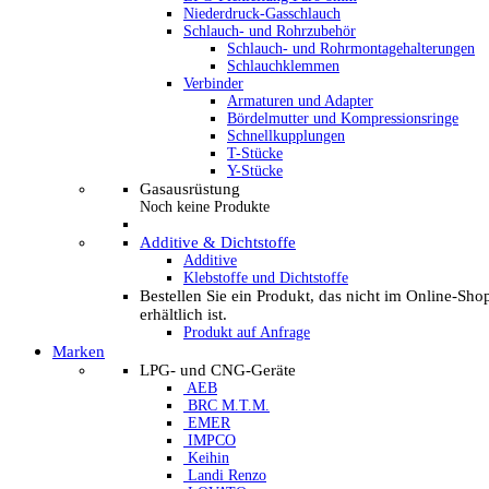
Niederdruck-Gasschlauch
Schlauch- und Rohrzubehör
Schlauch- und Rohrmontagehalterungen
Schlauchklemmen
Verbinder
Armaturen und Adapter
Bördelmutter und Kompressionsringe
Schnellkupplungen
T-Stücke
Y-Stücke
Gasausrüstung
Noch keine Produkte
Additive & Dichtstoffe
Additive
Klebstoffe und Dichtstoffe
Bestellen Sie ein Produkt, das nicht im Online-Sho
erhältlich ist.
Produkt auf Anfrage
Marken
LPG- und CNG-Geräte
AEB
BRC M.T.M.
EMER
IMPCO
Keihin
Landi Renzo