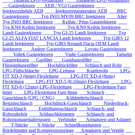
Tartarini LPG-Verdampfer
Tomasetto LPG-Verdampfer
Gasinjektoren
AEB / VGI Gasinjektoren
Injektorzubehör AEB
Injektorreparatursätze AEB
BRC
Gasinjektoren
Typ IN03 MY09 BRC Injektoren
Alter
Typ IN03 BRC Injektoren
Keihin / Prins Gasinjektoren
Typ KN8 Keihin Injektoren
Typ KN9 Keihin Injektoren
Landi Gasinjektoren
Typ GI-25 Landi Injektoren
Typ
GI-25 ALFA FIAT LANCIA Landi Injektoren
Typ GIRS 12
Landi Injektoren
Typ GIRS Renault Dacia OEM Landi
Injektoren
Andere Gasinjektoren
Lovato Gasinjektoren
Valtek Gasinjektoren
Vialle Gasinjektoren
Tartarini
Gasinjektoren
Gasfilter
Gasphasenfilter
Flüssigphasenfilter
Hochdruckfilter
Schlauch und Rohr
LPG-Füllschläuche
LPG-Leitung
Kupferrohr
LPG-
FIT XD-3 (6mm) Flexleitung
LPG-FIT XD-4 (8mm)
Flexleitung
LPG-FIT XD-5 (8-10mm) Flexleitung
LPG-
FIT XD-6 (12mm) LPG-Flexleitung
LPG-Flexleitung Faro
6mm
LPG-Flexleitung Faro 8mm
Schlauch
Gasschlauch (LPG / CNG)
Kühlmittelschlauch
Benzinschlauch
Hochdruck-Gasschlauch
Niederdruck-
Gasschlauch
Entlüftungsschlauch
Schlauch- und
Rohrzubehör
Schlauchklemmen
Schlauch- und
Rohrmontagehalterungen
Verbinder
Armaturen und Adapter
T-Stücke
Y-Stücke
Schnellkupplungen
Bördelmutter und Kompressionsringe
Armaturen und Ventile