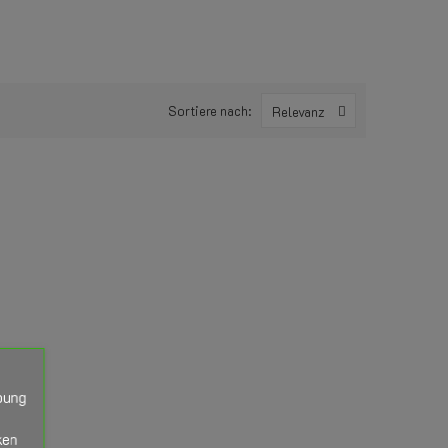
Sortiere nach:
Relevanz
bung
ken