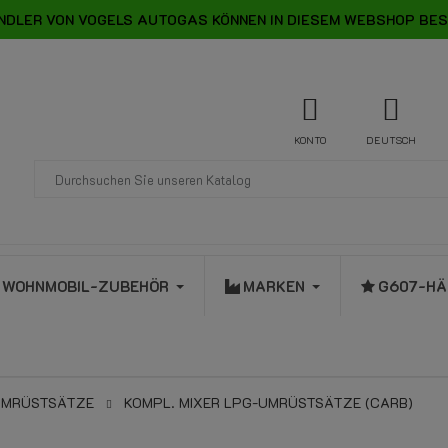
NDLER VON VOGELS AUTOGAS KÖNNEN IN DIESEM WEBSHOP BES
KONTO
DEUTSCH
WOHNMOBIL-ZUBEHÖR
MARKEN
G607-HÄ
UMRÜSTSÄTZE
KOMPL. MIXER LPG-UMRÜSTSÄTZE (CARB)