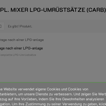
PL. MIXER LPG-UMRÜSTSÄTZE (CARB)
Es gibt 1 Produkt.
age nach einer LPG-anlage
Komplette LPG-Umrüstsätze
se Website verwendet eigene Cookies und Cookies von
tanbietern, um unsere Dienste zu verbessern. Und zeigen Sie Wer
ezug auf Ihre Vorlieben, indem Sie Ihre Gewohnheiten analysieren
igation. Um Ihre Zustimmung zu seiner Verwendung zu geben, klic