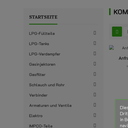
KOM
STARTSEITE
LPG-Füllteile
LPG-Tanks
LPG-Verdampfer
Anfr
Gasinjektoren
Gasfilter
Schlauch und Rohr
Verbinder
Armaturen und Ventile
Die
Drit
Elektro
in B
nav
IMPCO-Teile