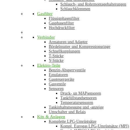
Schlauch- und Rohrmontagehalterungen
Schlauchklemmen
Gasfilter
Flüssigphasenfilter
Gasphasenfilter
Hochdruckfilter
Verbinder
Armaturen und Adapter
Bördelmutter und Kompressionsringe
Schnellkupplungen
T-Stücke
Y-Stücke
Elektro-Teile
Benzin-Absperrventile
Emulatoren
Gassteuergeräte
Gasventile
Sensoren
Druck- un MAPsensoren
Tankfüllstandsensoren
Temperatursensoren
Tankinhaltsmessung und -anzeige
Umschalter und Relais
Kits & Anlagen
Komplette LPG-Umrüstsätze
Kompl. Eurogas LPG-Umrüstsätze (MPI)