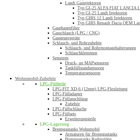
Landi Gasinjektoren
Typ GI-25 ALFA FIAT LANCIA La
Typ GI-25 Landi Injektoren
Typ GIRS 12 Landi Injektoren
Typ GIRS Renault Dacia OEM Land
Gasphasenfilter
Gasschlauch (LPG / CNG)
Gassteuergeräte
Schlauch- und Rohrzubehör
Schlauch- und Rohrmontagehalterungen
Schlauchklemmen
Sensoren
Druck- un MAPsensoren
Tankfüllstandsensoren
Temperatursensoren
Wohnmobil-Zubehör
LPG-Füllteile
LPG-FIT XD-6 (12mm) LPG-Flexleitung
LPG-Fülladapter
LPG-Füllanschlüsse
Zubehör
LPG-Füllschläuche
LPG-Füllsets
Erweiterungsteile
LPG-Lagerung
Brenngastanks Wohnmobil
Armaturen für Brenngastanks
Brenngastanks Radmulden