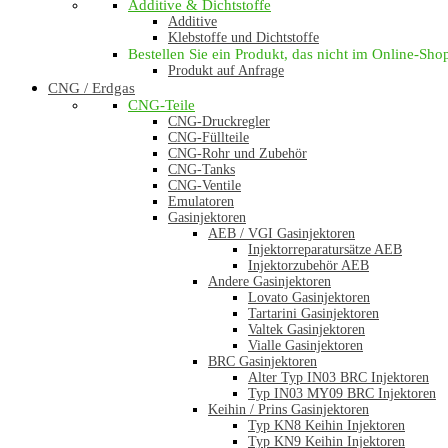
Additive & Dichtstoffe
Additive
Klebstoffe und Dichtstoffe
Bestellen Sie ein Produkt, das nicht im Online-Shop 
Produkt auf Anfrage
CNG / Erdgas
CNG-Teile
CNG-Druckregler
CNG-Füllteile
CNG-Rohr und Zubehör
CNG-Tanks
CNG-Ventile
Emulatoren
Gasinjektoren
AEB / VGI Gasinjektoren
Injektorreparatursätze AEB
Injektorzubehör AEB
Andere Gasinjektoren
Lovato Gasinjektoren
Tartarini Gasinjektoren
Valtek Gasinjektoren
Vialle Gasinjektoren
BRC Gasinjektoren
Alter Typ IN03 BRC Injektoren
Typ IN03 MY09 BRC Injektoren
Keihin / Prins Gasinjektoren
Typ KN8 Keihin Injektoren
Typ KN9 Keihin Injektoren