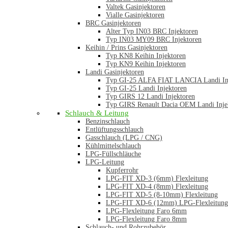
Valtek Gasinjektoren
Vialle Gasinjektoren
BRC Gasinjektoren
Alter Typ IN03 BRC Injektoren
Typ IN03 MY09 BRC Injektoren
Keihin / Prins Gasinjektoren
Typ KN8 Keihin Injektoren
Typ KN9 Keihin Injektoren
Landi Gasinjektoren
Typ GI-25 ALFA FIAT LANCIA Landi In
Typ GI-25 Landi Injektoren
Typ GIRS 12 Landi Injektoren
Typ GIRS Renault Dacia OEM Landi Inje
Schlauch & Leitung
Benzinschlauch
Entlüftungsschlauch
Gasschlauch (LPG / CNG)
Kühlmittelschlauch
LPG-Füllschläuche
LPG-Leitung
Kupferrohr
LPG-FIT XD-3 (6mm) Flexleitung
LPG-FIT XD-4 (8mm) Flexleitung
LPG-FIT XD-5 (8-10mm) Flexleitung
LPG-FIT XD-6 (12mm) LPG-Flexleitung
LPG-Flexleitung Faro 6mm
LPG-Flexleitung Faro 8mm
Schlauch- und Rohrzubehör