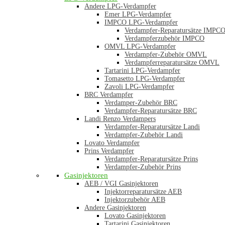
Andere LPG-Verdampfer
Emer LPG-Verdampfer
IMPCO LPG-Verdampfer
Verdampfer-Reparatursätze IMPC
Verdampferzubehör IMPCO
OMVL LPG-Verdampfer
Verdampfer-Zubehör OMVL
Verdampferreparatursätze OMVL
Tartarini LPG-Verdampfer
Tomasetto LPG-Verdampfer
Zavoli LPG-Verdampfer
BRC Verdampfer
Verdamper-Zubehör BRC
Verdampfer-Reparatursätze BRC
Landi Renzo Verdampers
Verdampfer-Reparatursätze Landi
Verdampfer-Zubehör Landi
Lovato Verdampfer
Prins Verdampfer
Verdampfer-Reparatursätze Prins
Verdampfer-Zubehör Prins
Gasinjektoren
AEB / VGI Gasinjektoren
Injektorreparatursätze AEB
Injektorzubehör AEB
Andere Gasinjektoren
Lovato Gasinjektoren
Tartarini Gasinjektoren