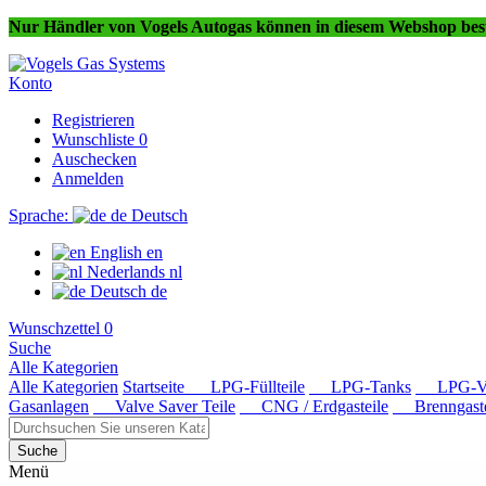
Nur Händler von Vogels Autogas können in diesem Webshop best
Konto
Registrieren
Wunschliste
0
Auschecken
Anmelden
Sprache:
de
Deutsch
English
en
Nederlands
nl
Deutsch
de
Wunschzettel
0
Suche
Alle Kategorien
Alle Kategorien
Startseite
LPG-Füllteile
LPG-Tanks
LPG-Ver
Gasanlagen
Valve Saver Teile
CNG / Erdgasteile
Brenngaste
Suche
Menü