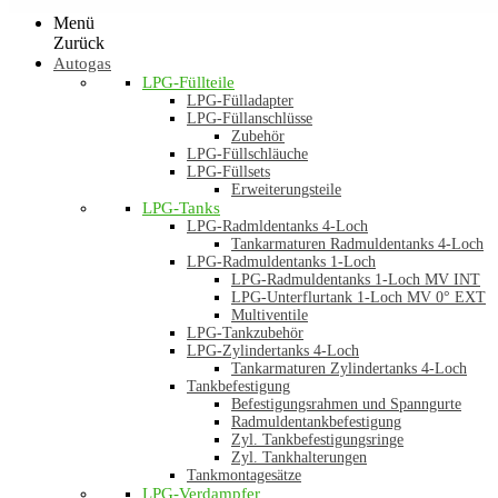
Menü
Zurück
Autogas
LPG-Füllteile
LPG-Fülladapter
LPG-Füllanschlüsse
Zubehör
LPG-Füllschläuche
LPG-Füllsets
Erweiterungsteile
LPG-Tanks
LPG-Radmldentanks 4-Loch
Tankarmaturen Radmuldentanks 4-Loch
LPG-Radmuldentanks 1-Loch
LPG-Radmuldentanks 1-Loch MV INT
LPG-Unterflurtank 1-Loch MV 0° EXT
Multiventile
LPG-Tankzubehör
LPG-Zylindertanks 4-Loch
Tankarmaturen Zylindertanks 4-Loch
Tankbefestigung
Befestigungsrahmen und Spanngurte
Radmuldentankbefestigung
Zyl. Tankbefestigungsringe
Zyl. Tankhalterungen
Tankmontagesätze
LPG-Verdampfer