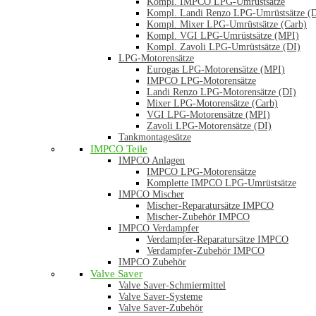
Kompl. IMPCO LPG-Umrüstsätze
Kompl. Landi Renzo LPG-Umrüstsätze (
Kompl. Mixer LPG-Umrüstsätze (Carb)
Kompl. VGI LPG-Umrüstsätze (MPI)
Kompl. Zavoli LPG-Umrüstsätze (DI)
LPG-Motorensätze
Eurogas LPG-Motorensätze (MPI)
IMPCO LPG-Motorensätze
Landi Renzo LPG-Motorensätze (DI)
Mixer LPG-Motorensätze (Carb)
VGI LPG-Motorensätze (MPI)
Zavoli LPG-Motorensätze (DI)
Tankmontagesätze
IMPCO Teile
IMPCO Anlagen
IMPCO LPG-Motorensätze
Komplette IMPCO LPG-Umrüstsätze
IMPCO Mischer
Mischer-Reparatursätze IMPCO
Mischer-Zubehör IMPCO
IMPCO Verdampfer
Verdampfer-Reparatursätze IMPCO
Verdampfer-Zubehör IMPCO
IMPCO Zubehör
Valve Saver
Valve Saver-Schmiermittel
Valve Saver-Systeme
Valve Saver-Zubehör