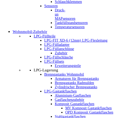
Schlauchklemmen
Sensoren
Druck-
un
MAPsensoren
Tankfüllstandsensoren
Temperatursensoren
Wohnmobil-Zubehör
LPG-Füllteile
LPG-FIT XD-6 (12mm) LPG-Flexleitung
LPG-Fülladapter
LPG-Füllanschlüsse
Zubehör
LPG-Füllschläuche
LPG-Füllsets
Erweiterungsteile
LPG-Lagerung
Brenngastanks Wohnmobil
Armaturen für Brenngastanks
Brenngastanks Radmulden
Zylindrischer Brenngastanks
LPG-Gastankflaschen
Aluminium-Gasflaschen
Gasflaschenzubehör
Komposit Gastankflaschen
MV Komposit Gastankflaschen
OPD Komposit Gastankflaschen
Stahlgastankflaschen