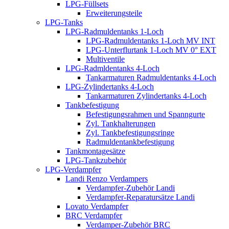
LPG-Füllsets
Erweiterungsteile
LPG-Tanks
LPG-Radmuldentanks 1-Loch
LPG-Radmuldentanks 1-Loch MV INT
LPG-Unterflurtank 1-Loch MV 0° EXT
Multiventile
LPG-Radmldentanks 4-Loch
Tankarmaturen Radmuldentanks 4-Loch
LPG-Zylindertanks 4-Loch
Tankarmaturen Zylindertanks 4-Loch
Tankbefestigung
Befestigungsrahmen und Spanngurte
Zyl. Tankhalterungen
Zyl. Tankbefestigungsringe
Radmuldentankbefestigung
Tankmontagesätze
LPG-Tankzubehör
LPG-Verdampfer
Landi Renzo Verdampers
Verdampfer-Zubehör Landi
Verdampfer-Reparatursätze Landi
Lovato Verdampfer
BRC Verdampfer
Verdamper-Zubehör BRC