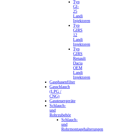
Typ
GI-
25
Landi
Injektoren
Typ
GIRS
12
Landi
Injektoren
Typ
GIRS
Renault
Dacia
OEM
Landi
Injektoren
Gasphasenfilter
Gasschlauch
(LPG /
CNG)
Gassteuergeräte
Schlauch-
und
Rohrzubehör
Schlauch-
und
Rohrmontagehalterungen