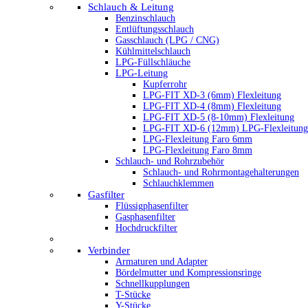
Schlauch & Leitung
Benzinschlauch
Entlüftungsschlauch
Gasschlauch (LPG / CNG)
Kühlmittelschlauch
LPG-Füllschläuche
LPG-Leitung
Kupferrohr
LPG-FIT XD-3 (6mm) Flexleitung
LPG-FIT XD-4 (8mm) Flexleitung
LPG-FIT XD-5 (8-10mm) Flexleitung
LPG-FIT XD-6 (12mm) LPG-Flexleitung
LPG-Flexleitung Faro 6mm
LPG-Flexleitung Faro 8mm
Schlauch- und Rohrzubehör
Schlauch- und Rohrmontagehalterungen
Schlauchklemmen
Gasfilter
Flüssigphasenfilter
Gasphasenfilter
Hochdruckfilter
Verbinder
Armaturen und Adapter
Bördelmutter und Kompressionsringe
Schnellkupplungen
T-Stücke
Y-Stücke