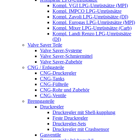
Kompl. VGI LPG-Umrüstsätze (MPI)
Kompl. IMPCO LPG-Umrüstsätze
Kompl. Zavoli LPG-Umrüstsätze (DI)
Kompl. Eurogas LPG-Umrüstsätze (MPI)
Kompl. Mixer LPG-Umrüstsätze (Carb)
Kompl. Landi Renzo LPG-Umrüstsätze
(DI)
Valve Saver Teile
Valve Saver-Systeme
Valve Saver-Schmiermittel
Valve Saver-Zubehör
CNG / Erdgasteile
CNG-Druckregler
CNG-Tanks
CNG-Füllteile
CNG-Rohr und Zubehör
CNG-Ventile
Brenngasteile
Druckregler
Druckregler mit Shell-kupplung
Feste Druckregler
Druckregler-Sets
Druckregler mit Crashsensor
Gasventile