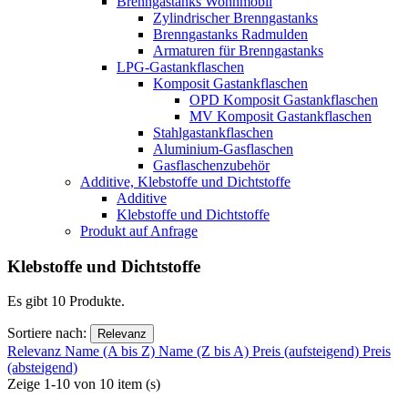
Brenngastanks Wohnmobil
Zylindrischer Brenngastanks
Brenngastanks Radmulden
Armaturen für Brenngastanks
LPG-Gastankflaschen
Komposit Gastankflaschen
OPD Komposit Gastankflaschen
MV Komposit Gastankflaschen
Stahlgastankflaschen
Aluminium-Gasflaschen
Gasflaschenzubehör
Additive, Klebstoffe und Dichtstoffe
Additive
Klebstoffe und Dichtstoffe
Produkt auf Anfrage
Klebstoffe und Dichtstoffe
Es gibt 10 Produkte.
Sortiere nach:
Relevanz
Relevanz
Name (A bis Z)
Name (Z bis A)
Preis (aufsteigend)
Preis
(absteigend)
Zeige 1-10 von 10 item (s)