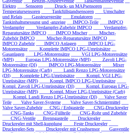
Gasventile
Benzin-Absperrventile
Tankentnahmeventile
Elektro
Sensoren
Druck- un MAPsensoren
Temperatursensoren
Tankfüllstandsensoren
Umschalter
und Relais
Gassteuergeräte
Emulatoren
Tankinhaltsmessung und -anzeige
IMPCO-Teile
IMPCO
Verdampfer
Verdampfer-Zubehör IMPCO
Verdampfer-
Reparatursätze IMPCO
IMPCO Mischer
Mischer-
Zubehör IMPCO
Mischer-Reparatursätze IMPCO
IMPCO Zubehör
IMPCO Anlagen
IMPCO LPG-
Motorensätze
Komplette IMPCO LPG-Umrüstsätze
Gasanlagen
LPG-Motorensätze
VGI LPG-Motorensätze
(MPI)
Eurogas LPG-Motorensätze (MPI)
Zavoli LPG-
Motorensätze (DI)
IMPCO LPG-Motorensätze
Mixer
LPG-Motorensätze (Carb)
Landi Renzo LPG-Motorensätze
(DI)
Komplette LPG-Umrüstsätze
Kompl. VGI LPG-
Umrüstsätze (MPI)
Kompl. IMPCO LPG-Umrüstsätze
Kompl. Zavoli LPG-Umrüstsätze (DI)
Kompl. Eurogas LPG-
Umrüstsätze (MPI)
Kompl. Mixer LPG-Umrüstsätze (Carb)
Kompl. Landi Renzo LPG-Umrüstsätze (DI)
Valve Saver
Teile
Valve Saver-Systeme
Valve Saver-Schmiermittel
Valve Saver-Zubehör
CNG / Erdgasteile
CNG-Druckregler
CNG-Tanks
CNG-Füllteile
CNG-Rohr und Zubehör
CNG-Ventile
Brenngasteile
Druckregler
Druckregler mit Shell-kupplung
Feste Druckregler
Druckregler-Sets
Druckregler mit Crashsensor
Gasventile