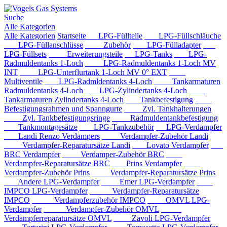
Suche
Alle Kategorien
Alle Kategorien
Startseite
LPG-Füllteile
LPG-Füllschläuche
LPG-Füllanschlüsse
Zubehör
LPG-Fülladapter
LPG-Füllsets
Erweiterungsteile
LPG-Tanks
LPG-
Radmuldentanks 1-Loch
LPG-Radmuldentanks 1-Loch MV
INT
LPG-Unterflurtank 1-Loch MV 0° EXT
Multiventile
LPG-Radmldentanks 4-Loch
Tankarmaturen
Radmuldentanks 4-Loch
LPG-Zylindertanks 4-Loch
Tankarmaturen Zylindertanks 4-Loch
Tankbefestigung
Befestigungsrahmen und Spanngurte
Zyl. Tankhalterungen
Zyl. Tankbefestigungsringe
Radmuldentankbefestigung
Tankmontagesätze
LPG-Tankzubehör
LPG-Verdampfer
Landi Renzo Verdampers
Verdampfer-Zubehör Landi
Verdampfer-Reparatursätze Landi
Lovato Verdampfer
BRC Verdampfer
Verdamper-Zubehör BRC
Verdampfer-Reparatursätze BRC
Prins Verdampfer
Verdampfer-Zubehör Prins
Verdampfer-Reparatursätze Prins
Andere LPG-Verdampfer
Emer LPG-Verdampfer
IMPCO LPG-Verdampfer
Verdampfer-Reparatursätze
IMPCO
Verdampferzubehör IMPCO
OMVL LPG-
Verdampfer
Verdampfer-Zubehör OMVL
Verdampferreparatursätze OMVL
Zavoli LPG-Verdampfer