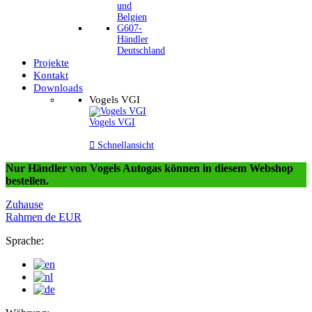
und
Belgien
G607-
Händler
Deutschland
Projekte
Kontakt
Downloads
Vogels VGI
Vogels VGI

Schnellansicht
Nur Händler von Vogels Autogas können in diesem Webshop
bestellen.
Zuhause
Rahmen
de
EUR
Sprache: