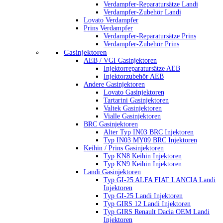
Verdampfer-Reparatursätze Landi
Verdampfer-Zubehör Landi
Lovato Verdampfer
Prins Verdampfer
Verdampfer-Reparatursätze Prins
Verdampfer-Zubehör Prins
Gasinjektoren
AEB / VGI Gasinjektoren
Injektorreparatursätze AEB
Injektorzubehör AEB
Andere Gasinjektoren
Lovato Gasinjektoren
Tartarini Gasinjektoren
Valtek Gasinjektoren
Vialle Gasinjektoren
BRC Gasinjektoren
Alter Typ IN03 BRC Injektoren
Typ IN03 MY09 BRC Injektoren
Keihin / Prins Gasinjektoren
Typ KN8 Keihin Injektoren
Typ KN9 Keihin Injektoren
Landi Gasinjektoren
Typ GI-25 ALFA FIAT LANCIA Landi
Injektoren
Typ GI-25 Landi Injektoren
Typ GIRS 12 Landi Injektoren
Typ GIRS Renault Dacia OEM Landi
Injektoren