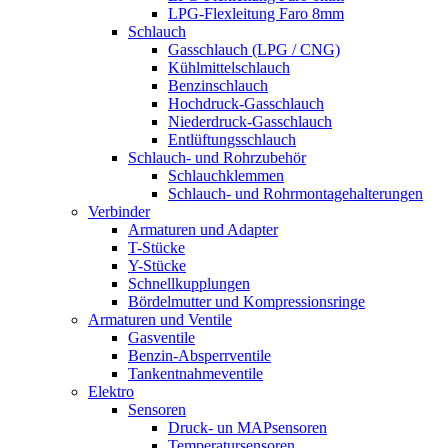
LPG-Flexleitung Faro 8mm
Schlauch
Gasschlauch (LPG / CNG)
Kühlmittelschlauch
Benzinschlauch
Hochdruck-Gasschlauch
Niederdruck-Gasschlauch
Entlüftungsschlauch
Schlauch- und Rohrzubehör
Schlauchklemmen
Schlauch- und Rohrmontagehalterungen
Verbinder
Armaturen und Adapter
T-Stücke
Y-Stücke
Schnellkupplungen
Bördelmutter und Kompressionsringe
Armaturen und Ventile
Gasventile
Benzin-Absperrventile
Tankentnahmeventile
Elektro
Sensoren
Druck- un MAPsensoren
Temperatursensoren