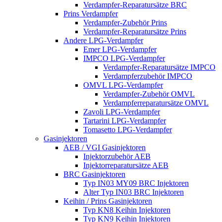
Verdampfer-Reparatursätze BRC
Prins Verdampfer
Verdampfer-Zubehör Prins
Verdampfer-Reparatursätze Prins
Andere LPG-Verdampfer
Emer LPG-Verdampfer
IMPCO LPG-Verdampfer
Verdampfer-Reparatursätze IMPCO
Verdampferzubehör IMPCO
OMVL LPG-Verdampfer
Verdampfer-Zubehör OMVL
Verdampferreparatursätze OMVL
Zavoli LPG-Verdampfer
Tartarini LPG-Verdampfer
Tomasetto LPG-Verdampfer
Gasinjektoren
AEB / VGI Gasinjektoren
Injektorzubehör AEB
Injektorreparatursätze AEB
BRC Gasinjektoren
Typ IN03 MY09 BRC Injektoren
Alter Typ IN03 BRC Injektoren
Keihin / Prins Gasinjektoren
Typ KN8 Keihin Injektoren
Typ KN9 Keihin Injektoren