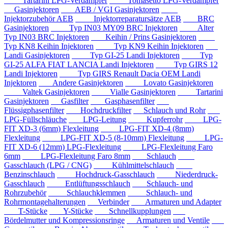
Tartarini LPG-Verdampfer
Tomasetto LPG-Verdampfer
Gasinjektoren
AEB / VGI Gasinjektoren
Injektorzubehör AEB
Injektorreparatursätze AEB
BRC
Gasinjektoren
Typ IN03 MY09 BRC Injektoren
Alter
Typ IN03 BRC Injektoren
Keihin / Prins Gasinjektoren
Typ KN8 Keihin Injektoren
Typ KN9 Keihin Injektoren
Landi Gasinjektoren
Typ GI-25 Landi Injektoren
Typ
GI-25 ALFA FIAT LANCIA Landi Injektoren
Typ GIRS 12
Landi Injektoren
Typ GIRS Renault Dacia OEM Landi
Injektoren
Andere Gasinjektoren
Lovato Gasinjektoren
Valtek Gasinjektoren
Vialle Gasinjektoren
Tartarini
Gasinjektoren
Gasfilter
Gasphasenfilter
Flüssigphasenfilter
Hochdruckfilter
Schlauch und Rohr
LPG-Füllschläuche
LPG-Leitung
Kupferrohr
LPG-
FIT XD-3 (6mm) Flexleitung
LPG-FIT XD-4 (8mm)
Flexleitung
LPG-FIT XD-5 (8-10mm) Flexleitung
LPG-
FIT XD-6 (12mm) LPG-Flexleitung
LPG-Flexleitung Faro
6mm
LPG-Flexleitung Faro 8mm
Schlauch
Gasschlauch (LPG / CNG)
Kühlmittelschlauch
Benzinschlauch
Hochdruck-Gasschlauch
Niederdruck-
Gasschlauch
Entlüftungsschlauch
Schlauch- und
Rohrzubehör
Schlauchklemmen
Schlauch- und
Rohrmontagehalterungen
Verbinder
Armaturen und Adapter
T-Stücke
Y-Stücke
Schnellkupplungen
Bördelmutter und Kompressionsringe
Armaturen und Ventile