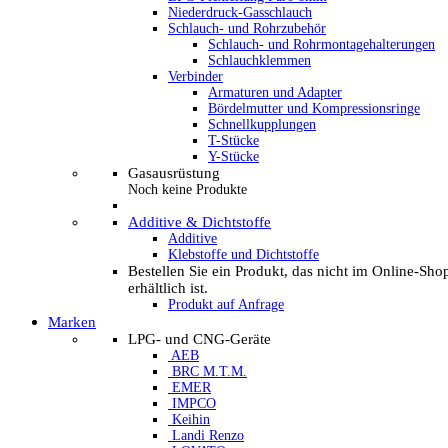
Niederdruck-Gasschlauch
Schlauch- und Rohrzubehör
Schlauch- und Rohrmontagehalterungen
Schlauchklemmen
Verbinder
Armaturen und Adapter
Bördelmutter und Kompressionsringe
Schnellkupplungen
T-Stücke
Y-Stücke
Gasausrüstung
Noch keine Produkte
Additive & Dichtstoffe
Additive
Klebstoffe und Dichtstoffe
Bestellen Sie ein Produkt, das nicht im Online-Sho
erhältlich ist.
Produkt auf Anfrage
Marken
LPG- und CNG-Geräte
AEB
BRC M.T.M.
EMER
IMPCO
Keihin
Landi Renzo