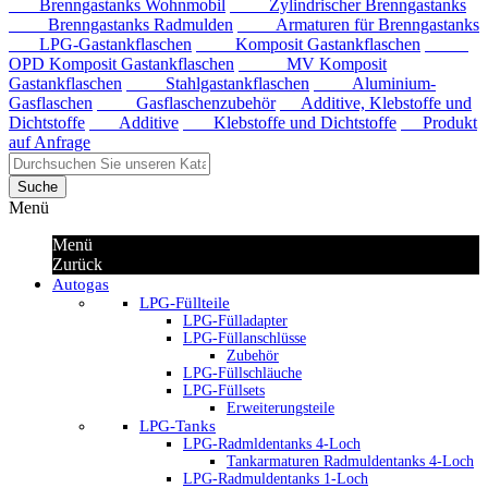
Brenngastanks Wohnmobil
Zylindrischer Brenngastanks
Brenngastanks Radmulden
Armaturen für Brenngastanks
LPG-Gastankflaschen
Komposit Gastankflaschen
OPD Komposit Gastankflaschen
MV Komposit
Gastankflaschen
Stahlgastankflaschen
Aluminium-
Gasflaschen
Gasflaschenzubehör
Additive, Klebstoffe und
Dichtstoffe
Additive
Klebstoffe und Dichtstoffe
Produkt
auf Anfrage
Suche
Menü
Menü
Zurück
Autogas
LPG-Füllteile
LPG-Fülladapter
LPG-Füllanschlüsse
Zubehör
LPG-Füllschläuche
LPG-Füllsets
Erweiterungsteile
LPG-Tanks
LPG-Radmldentanks 4-Loch
Tankarmaturen Radmuldentanks 4-Loch
LPG-Radmuldentanks 1-Loch