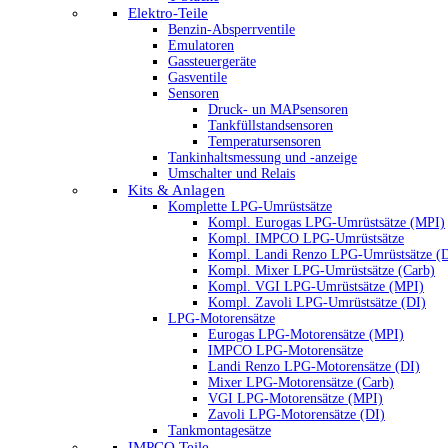
Elektro-Teile
Benzin-Absperrventile
Emulatoren
Gassteuergeräte
Gasventile
Sensoren
Druck- un MAPsensoren
Tankfüllstandsensoren
Temperatursensoren
Tankinhaltsmessung und -anzeige
Umschalter und Relais
Kits & Anlagen
Komplette LPG-Umrüstsätze
Kompl. Eurogas LPG-Umrüstsätze (MPI)
Kompl. IMPCO LPG-Umrüstsätze
Kompl. Landi Renzo LPG-Umrüstsätze (
Kompl. Mixer LPG-Umrüstsätze (Carb)
Kompl. VGI LPG-Umrüstsätze (MPI)
Kompl. Zavoli LPG-Umrüstsätze (DI)
LPG-Motorensätze
Eurogas LPG-Motorensätze (MPI)
IMPCO LPG-Motorensätze
Landi Renzo LPG-Motorensätze (DI)
Mixer LPG-Motorensätze (Carb)
VGI LPG-Motorensätze (MPI)
Zavoli LPG-Motorensätze (DI)
Tankmontagesätze
IMPCO Teile