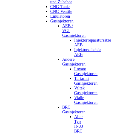
und Zubehör
CNG-Tanks
CNG-Ventile
Emulatoren
Gasinjektoren
AEB /
VGI
Gasinjektoren
Injektorreparatursätze
AEB
Injektorzubehör
AEB
Andere
Gasinjektoren
Lovato
Gasinjektoren
Tartarini
Gasinjektoren
Valtek
Gasinjektoren
Vialle
Gasinjektoren
BRC
Gasinjektoren
Alter
Typ
IN03
BRC