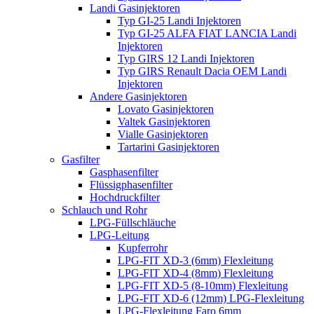
Landi Gasinjektoren
Typ GI-25 Landi Injektoren
Typ GI-25 ALFA FIAT LANCIA Landi
Injektoren
Typ GIRS 12 Landi Injektoren
Typ GIRS Renault Dacia OEM Landi
Injektoren
Andere Gasinjektoren
Lovato Gasinjektoren
Valtek Gasinjektoren
Vialle Gasinjektoren
Tartarini Gasinjektoren
Gasfilter
Gasphasenfilter
Flüssigphasenfilter
Hochdruckfilter
Schlauch und Rohr
LPG-Füllschläuche
LPG-Leitung
Kupferrohr
LPG-FIT XD-3 (6mm) Flexleitung
LPG-FIT XD-4 (8mm) Flexleitung
LPG-FIT XD-5 (8-10mm) Flexleitung
LPG-FIT XD-6 (12mm) LPG-Flexleitung
LPG-Flexleitung Faro 6mm