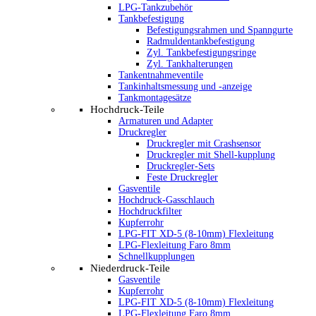
LPG-Tankzubehör
Tankbefestigung
Befestigungsrahmen und Spanngurte
Radmuldentankbefestigung
Zyl. Tankbefestigungsringe
Zyl. Tankhalterungen
Tankentnahmeventile
Tankinhaltsmessung und -anzeige
Tankmontagesätze
Hochdruck-Teile
Armaturen und Adapter
Druckregler
Druckregler mit Crashsensor
Druckregler mit Shell-kupplung
Druckregler-Sets
Feste Druckregler
Gasventile
Hochdruck-Gasschlauch
Hochdruckfilter
Kupferrohr
LPG-FIT XD-5 (8-10mm) Flexleitung
LPG-Flexleitung Faro 8mm
Schnellkupplungen
Niederdruck-Teile
Gasventile
Kupferrohr
LPG-FIT XD-5 (8-10mm) Flexleitung
LPG-Flexleitung Faro 8mm