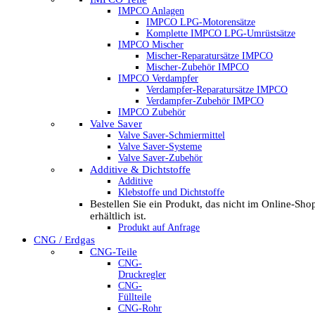
IMPCO Anlagen
IMPCO LPG-Motorensätze
Komplette IMPCO LPG-Umrüstsätze
IMPCO Mischer
Mischer-Reparatursätze IMPCO
Mischer-Zubehör IMPCO
IMPCO Verdampfer
Verdampfer-Reparatursätze IMPCO
Verdampfer-Zubehör IMPCO
IMPCO Zubehör
Valve Saver
Valve Saver-Schmiermittel
Valve Saver-Systeme
Valve Saver-Zubehör
Additive & Dichtstoffe
Additive
Klebstoffe und Dichtstoffe
Bestellen Sie ein Produkt, das nicht im Online-Sho
erhältlich ist.
Produkt auf Anfrage
CNG / Erdgas
CNG-Teile
CNG-
Druckregler
CNG-
Füllteile
CNG-Rohr