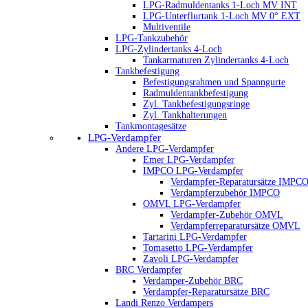
LPG-Radmuldentanks 1-Loch MV INT
LPG-Unterflurtank 1-Loch MV 0° EXT
Multiventile
LPG-Tankzubehör
LPG-Zylindertanks 4-Loch
Tankarmaturen Zylindertanks 4-Loch
Tankbefestigung
Befestigungsrahmen und Spanngurte
Radmuldentankbefestigung
Zyl. Tankbefestigungsringe
Zyl. Tankhalterungen
Tankmontagesätze
LPG-Verdampfer
Andere LPG-Verdampfer
Emer LPG-Verdampfer
IMPCO LPG-Verdampfer
Verdampfer-Reparatursätze IMPC
Verdampferzubehör IMPCO
OMVL LPG-Verdampfer
Verdampfer-Zubehör OMVL
Verdampferreparatursätze OMVL
Tartarini LPG-Verdampfer
Tomasetto LPG-Verdampfer
Zavoli LPG-Verdampfer
BRC Verdampfer
Verdamper-Zubehör BRC
Verdampfer-Reparatursätze BRC
Landi Renzo Verdampers