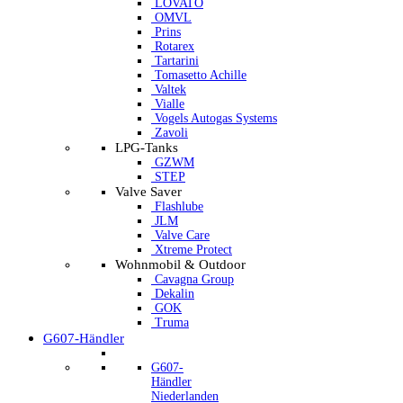
LOVATO
OMVL
Prins
Rotarex
Tartarini
Tomasetto Achille
Valtek
Vialle
Vogels Autogas Systems
Zavoli
LPG-Tanks
GZWM
STEP
Valve Saver
Flashlube
JLM
Valve Care
Xtreme Protect
Wohnmobil & Outdoor
Cavagna Group
Dekalin
GOK
Truma
G607-Händler
G607-
Händler
Niederlanden