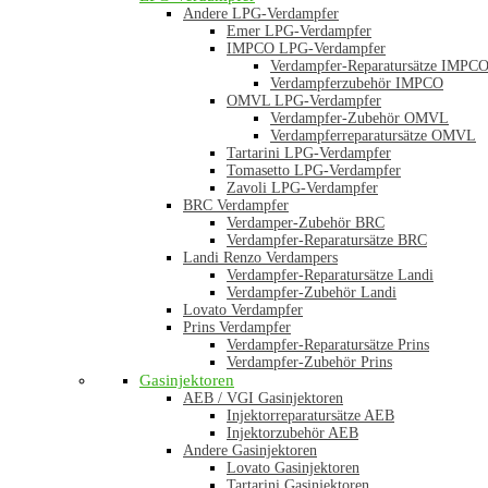
Andere LPG-Verdampfer
Emer LPG-Verdampfer
IMPCO LPG-Verdampfer
Verdampfer-Reparatursätze IMPC
Verdampferzubehör IMPCO
OMVL LPG-Verdampfer
Verdampfer-Zubehör OMVL
Verdampferreparatursätze OMVL
Tartarini LPG-Verdampfer
Tomasetto LPG-Verdampfer
Zavoli LPG-Verdampfer
BRC Verdampfer
Verdamper-Zubehör BRC
Verdampfer-Reparatursätze BRC
Landi Renzo Verdampers
Verdampfer-Reparatursätze Landi
Verdampfer-Zubehör Landi
Lovato Verdampfer
Prins Verdampfer
Verdampfer-Reparatursätze Prins
Verdampfer-Zubehör Prins
Gasinjektoren
AEB / VGI Gasinjektoren
Injektorreparatursätze AEB
Injektorzubehör AEB
Andere Gasinjektoren
Lovato Gasinjektoren
Tartarini Gasinjektoren