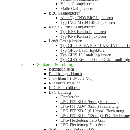
Valtek Gasinjektoren
Vialle Gasinjektoren
BRC Gasinjektoren
Alter Typ IN03 BRC Injektoren
Typ IN03 MY09 BRC Injektoren
Keihin / Prins Gasinjektoren
Typ KN8 Keihin Injektoren
Typ KN9 Keihin Injektoren
Landi Gasinjektoren
Typ GI-25 ALFA FIAT LANCIA Landi In
Typ GI-25 Landi Injektoren
Typ GIRS 12 Landi Injektoren
Typ GIRS Renault Dacia OEM Landi Inje
Schlauch & Leitung
Benzinschlauch
Entlüftungsschlauch
Gasschlauch (LPG / CNG)
Kühlmittelschlauch
LPG-Füllschläuche
LPG-Leitung
Kupferrohr
LPG-FIT XD-3 (6mm) Flexleitung
LPG-FIT XD-4 (8mm) Flexleitung
LPG-FIT XD-5 (8-10mm) Flexleitung
LPG-FIT XD-6 (12mm) LPG-Flexleitung
LPG-Flexleitung Faro 6mm
LPG-Flexleitung Faro 8mm
Schlauch- und Rohrzubehör