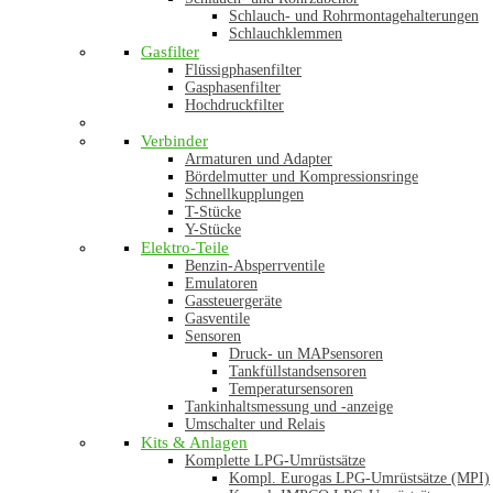
Schlauch- und Rohrmontagehalterungen
Schlauchklemmen
Gasfilter
Flüssigphasenfilter
Gasphasenfilter
Hochdruckfilter
Verbinder
Armaturen und Adapter
Bördelmutter und Kompressionsringe
Schnellkupplungen
T-Stücke
Y-Stücke
Elektro-Teile
Benzin-Absperrventile
Emulatoren
Gassteuergeräte
Gasventile
Sensoren
Druck- un MAPsensoren
Tankfüllstandsensoren
Temperatursensoren
Tankinhaltsmessung und -anzeige
Umschalter und Relais
Kits & Anlagen
Komplette LPG-Umrüstsätze
Kompl. Eurogas LPG-Umrüstsätze (MPI)