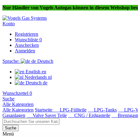
Nur Händler von Vogels Autogas können in diesem Webshop best
Konto
Registrieren
Wunschliste
0
Auschecken
Anmelden
Sprache:
de
Deutsch
English
en
Nederlands
nl
Deutsch
de
Wunschzettel
0
Suche
Alle Kategorien
Alle Kategorien
Startseite
LPG-Füllteile
LPG-Tanks
LPG-Ver
Gasanlagen
Valve Saver Teile
CNG / Erdgasteile
Brenngaste
Suche
Menü