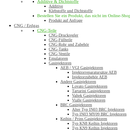
Additive & Dichtstoffe
Additive
Klebstoffe und Dichtstoffe
Bestellen Sie ein Produkt, das nicht im Online-Shop 
Produkt auf Anfrage
CNG / Erdgas
CNG-Teile
CNG-Druckregler
CNG-Füllteile
CNG-Rohr und Zubehör
CNG-Tanks
CNG-Ventile
Emulatoren
Gasinjektoren
AEB / VGI Gasinjektoren
Injektorreparatursätze AEB
Injektorzubehör AEB
Andere Gasinjektoren
Lovato Gasinjektoren
Tartarini Gasinjektoren
Valtek Gasinjektoren
Vialle Gasinjektoren
BRC Gasinjektoren
Alter Typ IN03 BRC Injektoren
Typ IN03 MY09 BRC Injektoren
Keihin / Prins Gasinjektoren
Typ KN8 Keihin Injektoren
Typ KN9 Keihin Injektoren