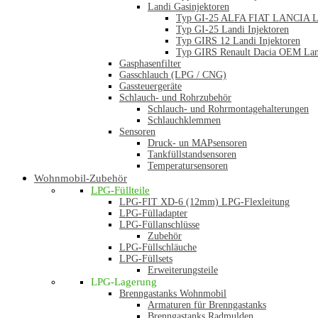
Landi Gasinjektoren
Typ GI-25 ALFA FIAT LANCIA La
Typ GI-25 Landi Injektoren
Typ GIRS 12 Landi Injektoren
Typ GIRS Renault Dacia OEM Land
Gasphasenfilter
Gasschlauch (LPG / CNG)
Gassteuergeräte
Schlauch- und Rohrzubehör
Schlauch- und Rohrmontagehalterungen
Schlauchklemmen
Sensoren
Druck- un MAPsensoren
Tankfüllstandsensoren
Temperatursensoren
Wohnmobil-Zubehör
LPG-Füllteile
LPG-FIT XD-6 (12mm) LPG-Flexleitung
LPG-Fülladapter
LPG-Füllanschlüsse
Zubehör
LPG-Füllschläuche
LPG-Füllsets
Erweiterungsteile
LPG-Lagerung
Brenngastanks Wohnmobil
Armaturen für Brenngastanks
Brenngastanks Radmulden