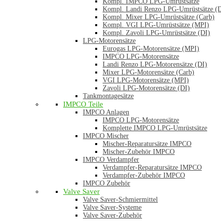
Kompl. IMPCO LPG-Umrüstsätze
Kompl. Landi Renzo LPG-Umrüstsätze (
Kompl. Mixer LPG-Umrüstsätze (Carb)
Kompl. VGI LPG-Umrüstsätze (MPI)
Kompl. Zavoli LPG-Umrüstsätze (DI)
LPG-Motorensätze
Eurogas LPG-Motorensätze (MPI)
IMPCO LPG-Motorensätze
Landi Renzo LPG-Motorensätze (DI)
Mixer LPG-Motorensätze (Carb)
VGI LPG-Motorensätze (MPI)
Zavoli LPG-Motorensätze (DI)
Tankmontagesätze
IMPCO Teile
IMPCO Anlagen
IMPCO LPG-Motorensätze
Komplette IMPCO LPG-Umrüstsätze
IMPCO Mischer
Mischer-Reparatursätze IMPCO
Mischer-Zubehör IMPCO
IMPCO Verdampfer
Verdampfer-Reparatursätze IMPCO
Verdampfer-Zubehör IMPCO
IMPCO Zubehör
Valve Saver
Valve Saver-Schmiermittel
Valve Saver-Systeme
Valve Saver-Zubehör