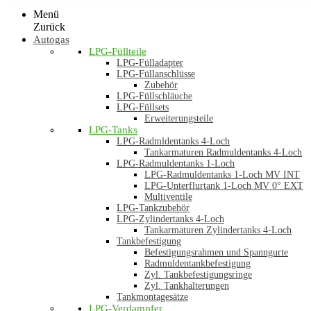
Menü
Zurück
Autogas
LPG-Füllteile
LPG-Fülladapter
LPG-Füllanschlüsse
Zubehör
LPG-Füllschläuche
LPG-Füllsets
Erweiterungsteile
LPG-Tanks
LPG-Radmldentanks 4-Loch
Tankarmaturen Radmuldentanks 4-Loch
LPG-Radmuldentanks 1-Loch
LPG-Radmuldentanks 1-Loch MV INT
LPG-Unterflurtank 1-Loch MV 0° EXT
Multiventile
LPG-Tankzubehör
LPG-Zylindertanks 4-Loch
Tankarmaturen Zylindertanks 4-Loch
Tankbefestigung
Befestigungsrahmen und Spanngurte
Radmuldentankbefestigung
Zyl. Tankbefestigungsringe
Zyl. Tankhalterungen
Tankmontagesätze
LPG-Verdampfer