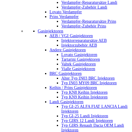
Verdampfer-Reparatursätze Landi
Verdampfer-Zubehör Landi
Lovato Verdampfer
Prins Verdampfer
Verdampfer-Reparatursätze Prins
Verdampfer-Zubehör Prins
Gasinjektoren
AEB / VGI Gasinjektoren
Injektorreparatursätze AEB
Injektorzubehör AEB
Andere Gasinjektoren
Lovato Gasinjektoren
Tartarini Gasinjektoren
Valtek Gasinjektoren
Vialle Gasinjektoren
BRC Gasinjektoren
Alter Typ IN03 BRC Injektoren
Typ IN03 MY09 BRC Injektoren
Keihin / Prins Gasinjektoren
Typ KN8 Keihin Injektoren
Typ KN9 Keihin Injektoren
Landi Gasinjektoren
Typ GI-25 ALFA FIAT LANCIA Landi
Injektoren
Typ GI-25 Landi Injektoren
Typ GIRS 12 Landi Injektoren
Typ GIRS Renault Dacia OEM Landi
Injektoren