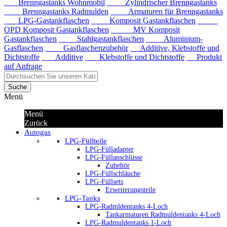
Brenngastanks Wohnmobil
Zylindrischer Brenngastanks
Brenngastanks Radmulden
Armaturen für Brenngastanks
LPG-Gastankflaschen
Komposit Gastankflaschen
OPD Komposit Gastankflaschen
MV Komposit
Gastankflaschen
Stahlgastankflaschen
Aluminium-
Gasflaschen
Gasflaschenzubehör
Additive, Klebstoffe und
Dichtstoffe
Additive
Klebstoffe und Dichtstoffe
Produkt
auf Anfrage
Suche
Menü
Menü
Zurück
Autogas
LPG-Füllteile
LPG-Fülladapter
LPG-Füllanschlüsse
Zubehör
LPG-Füllschläuche
LPG-Füllsets
Erweiterungsteile
LPG-Tanks
LPG-Radmldentanks 4-Loch
Tankarmaturen Radmuldentanks 4-Loch
LPG-Radmuldentanks 1-Loch