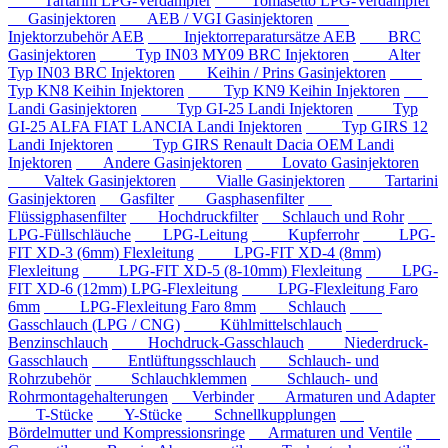
Tartarini LPG-Verdampfer
Tomasetto LPG-Verdampfer
Gasinjektoren
AEB / VGI Gasinjektoren
Injektorzubehör AEB
Injektorreparatursätze AEB
BRC
Gasinjektoren
Typ IN03 MY09 BRC Injektoren
Alter
Typ IN03 BRC Injektoren
Keihin / Prins Gasinjektoren
Typ KN8 Keihin Injektoren
Typ KN9 Keihin Injektoren
Landi Gasinjektoren
Typ GI-25 Landi Injektoren
Typ
GI-25 ALFA FIAT LANCIA Landi Injektoren
Typ GIRS 12
Landi Injektoren
Typ GIRS Renault Dacia OEM Landi
Injektoren
Andere Gasinjektoren
Lovato Gasinjektoren
Valtek Gasinjektoren
Vialle Gasinjektoren
Tartarini
Gasinjektoren
Gasfilter
Gasphasenfilter
Flüssigphasenfilter
Hochdruckfilter
Schlauch und Rohr
LPG-Füllschläuche
LPG-Leitung
Kupferrohr
LPG-
FIT XD-3 (6mm) Flexleitung
LPG-FIT XD-4 (8mm)
Flexleitung
LPG-FIT XD-5 (8-10mm) Flexleitung
LPG-
FIT XD-6 (12mm) LPG-Flexleitung
LPG-Flexleitung Faro
6mm
LPG-Flexleitung Faro 8mm
Schlauch
Gasschlauch (LPG / CNG)
Kühlmittelschlauch
Benzinschlauch
Hochdruck-Gasschlauch
Niederdruck-
Gasschlauch
Entlüftungsschlauch
Schlauch- und
Rohrzubehör
Schlauchklemmen
Schlauch- und
Rohrmontagehalterungen
Verbinder
Armaturen und Adapter
T-Stücke
Y-Stücke
Schnellkupplungen
Bördelmutter und Kompressionsringe
Armaturen und Ventile