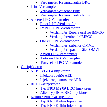
Verdampfer-Reparatursätze BRC
Prins Verdampfer
Verdampfer-Zubehör Prins
Verdampfer-Reparatursätze Prins
Andere LPG-Verdampfer
Emer LPG-Verdampfer
IMPCO LPG-Verdampfer
Verdampfer-Reparatursätze IMPCO
Verdampferzubehör IMPCO
OMVL LPG-Verdampfer
Verdampfer-Zubehör OMVL
Verdampferreparatursätze OMVL
Zavoli LPG-Verdampfer
Tartarini LPG-Verdampfer
Tomasetto LPG-Verdampfer
Gasinjektoren
AEB / VGI Gasinjektoren
Injektorzubehör AEB
Injektorreparatursätze AEB
BRC Gasinjektoren
Typ IN03 MY09 BRC Injektoren
Alter Typ IN03 BRC Injektoren
Keihin / Prins Gasinjektoren
Typ KN8 Keihin Injektoren
Typ KN9 Keihin Injektoren