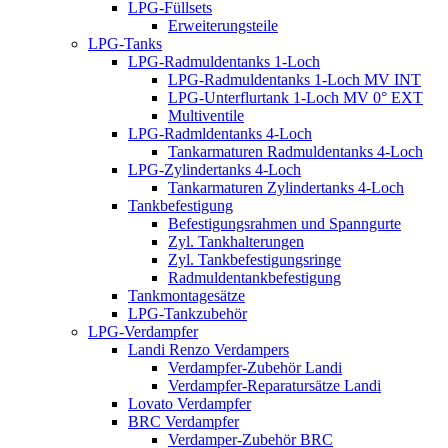
LPG-Füllsets
Erweiterungsteile
LPG-Tanks
LPG-Radmuldentanks 1-Loch
LPG-Radmuldentanks 1-Loch MV INT
LPG-Unterflurtank 1-Loch MV 0° EXT
Multiventile
LPG-Radmldentanks 4-Loch
Tankarmaturen Radmuldentanks 4-Loch
LPG-Zylindertanks 4-Loch
Tankarmaturen Zylindertanks 4-Loch
Tankbefestigung
Befestigungsrahmen und Spanngurte
Zyl. Tankhalterungen
Zyl. Tankbefestigungsringe
Radmuldentankbefestigung
Tankmontagesätze
LPG-Tankzubehör
LPG-Verdampfer
Landi Renzo Verdampers
Verdampfer-Zubehör Landi
Verdampfer-Reparatursätze Landi
Lovato Verdampfer
BRC Verdampfer
Verdamper-Zubehör BRC