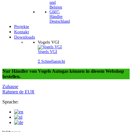
und
Belgien
G607-
Händler
Deutschland
Projekte
Kontakt
Downloads
Vogels VGI
Vogels VGI

Schnellansicht
Nur Händler von Vogels Autogas können in diesem Webshop
bestellen.
Zuhause
Rahmen
de
EUR
Sprache: