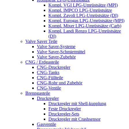
Kompl. VGI LPG-Umrüstsätze (MPI)
Kompl. IMPCO LPG-Umrüstsätze
Kompl. Zavoli LPG-Umrüstsätze (DI)
Kompl. Eurogas LPG-Umrüstsätze (MPI)
Kompl. Mixer LPG-Umrüstsätze (Carb)
Kompl. Landi Renzo LPG-Umrüstsätze
(DI)
Valve Saver Teile
Valve Saver-Systeme
Valve Saver-Schmiermittel
Valve Saver-Zubehör
CNG / Erdgasteile
CNG-Druckregler
CNG-Tanks
CNG-Füllteile
CNG-Rohr und Zubehör
CNG-Ventile
Brenngasteile
Druckregler
Druckregler mit Shell-kupplung
Feste Druckregler
Druckregler-Sets
Druckregler mit Crashsensor
Gasventile