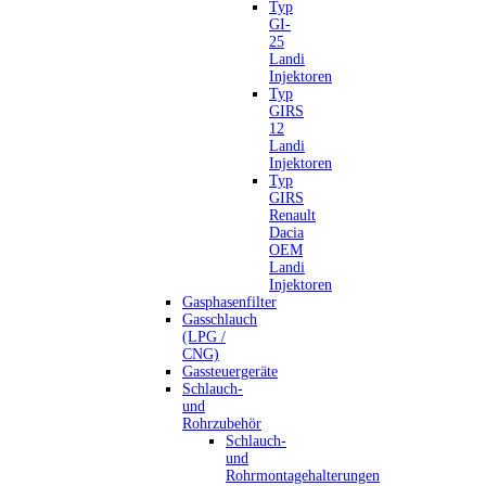
Typ
GI-
25
Landi
Injektoren
Typ
GIRS
12
Landi
Injektoren
Typ
GIRS
Renault
Dacia
OEM
Landi
Injektoren
Gasphasenfilter
Gasschlauch
(LPG /
CNG)
Gassteuergeräte
Schlauch-
und
Rohrzubehör
Schlauch-
und
Rohrmontagehalterungen