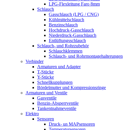
LPG-Flexleitung Faro 8mm
Schlauch
Gasschlauch (LPG / CNG)
Kühlmittelschlauch
Benzinschlauch
Hochdruck-Gasschlauch
Niederdruck-Gasschlauch
Entlüftungsschlauch
Schlauch- und Rohrzubehör
Schlauchklemmen
Schlauch- und Rohrmontagehalterungen
Verbinder
Armaturen und Adapter
T-Stücke
Y-Stücke
Schnellkupplungen
Bördelmutter und Kompressionsringe
Armaturen und Ventile
Gasventile
Benzin-Absperrventile
Tankentnahmeventile
Elektro
Sensoren
Druck- un MAPsensoren
Temperatursensoren