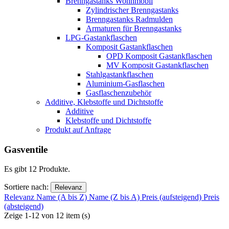
Brenngastanks Wohnmobil
Zylindrischer Brenngastanks
Brenngastanks Radmulden
Armaturen für Brenngastanks
LPG-Gastankflaschen
Komposit Gastankflaschen
OPD Komposit Gastankflaschen
MV Komposit Gastankflaschen
Stahlgastankflaschen
Aluminium-Gasflaschen
Gasflaschenzubehör
Additive, Klebstoffe und Dichtstoffe
Additive
Klebstoffe und Dichtstoffe
Produkt auf Anfrage
Gasventile
Es gibt 12 Produkte.
Sortiere nach:
Relevanz
Relevanz
Name (A bis Z)
Name (Z bis A)
Preis (aufsteigend)
Preis
(absteigend)
Zeige 1-12 von 12 item (s)