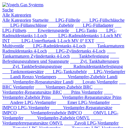
Suche
Alle Kategorien
Alle Kategorien
Startseite
LPG-Füllteile
LPG-Füllschläuche
LPG-Füllanschlüsse
Zubehör
LPG-Fülladapter
LPG-Füllsets
Erweiterungsteile
LPG-Tanks
LPG-
Radmuldentanks 1-Loch
LPG-Radmuldentanks 1-Loch MV
INT
LPG-Unterflurtank 1-Loch MV 0° EXT
Multiventile
LPG-Radmldentanks 4-Loch
Tankarmaturen
Radmuldentanks 4-Loch
LPG-Zylindertanks 4-Loch
Tankarmaturen Zylindertanks 4-Loch
Tankbefestigung
Befestigungsrahmen und Spanngurte
Zyl. Tankhalterungen
Zyl. Tankbefestigungsringe
Radmuldentankbefestigung
Tankmontagesätze
LPG-Tankzubehör
LPG-Verdampfer
Landi Renzo Verdampers
Verdampfer-Zubehör Landi
Verdampfer-Reparatursätze Landi
Lovato Verdampfer
BRC Verdampfer
Verdamper-Zubehör BRC
Verdampfer-Reparatursätze BRC
Prins Verdampfer
Verdampfer-Zubehör Prins
Verdampfer-Reparatursätze Prins
Andere LPG-Verdampfer
Emer LPG-Verdampfer
IMPCO LPG-Verdampfer
Verdampfer-Reparatursätze
IMPCO
Verdampferzubehör IMPCO
OMVL LPG-
Verdampfer
Verdampfer-Zubehör OMVL
Verdampferreparatursätze OMVL
Zavoli LPG-Verdampfer