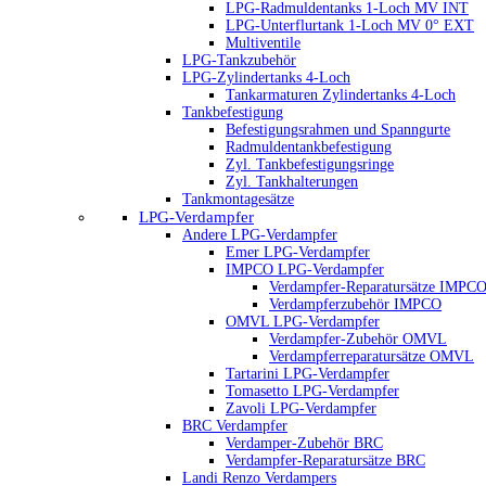
LPG-Radmuldentanks 1-Loch MV INT
LPG-Unterflurtank 1-Loch MV 0° EXT
Multiventile
LPG-Tankzubehör
LPG-Zylindertanks 4-Loch
Tankarmaturen Zylindertanks 4-Loch
Tankbefestigung
Befestigungsrahmen und Spanngurte
Radmuldentankbefestigung
Zyl. Tankbefestigungsringe
Zyl. Tankhalterungen
Tankmontagesätze
LPG-Verdampfer
Andere LPG-Verdampfer
Emer LPG-Verdampfer
IMPCO LPG-Verdampfer
Verdampfer-Reparatursätze IMPC
Verdampferzubehör IMPCO
OMVL LPG-Verdampfer
Verdampfer-Zubehör OMVL
Verdampferreparatursätze OMVL
Tartarini LPG-Verdampfer
Tomasetto LPG-Verdampfer
Zavoli LPG-Verdampfer
BRC Verdampfer
Verdamper-Zubehör BRC
Verdampfer-Reparatursätze BRC
Landi Renzo Verdampers