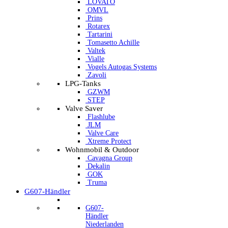
LOVATO
OMVL
Prins
Rotarex
Tartarini
Tomasetto Achille
Valtek
Vialle
Vogels Autogas Systems
Zavoli
LPG-Tanks
GZWM
STEP
Valve Saver
Flashlube
JLM
Valve Care
Xtreme Protect
Wohnmobil & Outdoor
Cavagna Group
Dekalin
GOK
Truma
G607-Händler
G607-
Händler
Niederlanden