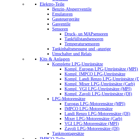
Elektro-Teile
Benzin-Absperrventile
Emulatoren
Gassteuergeräte
Gasventile
Sensoren
Druck- un MAPsensoren
Tankfüllstandsensoren
Temperatursensoren
Tankinhaltsmessung und -anzeige
Umschalter und Relais
Kits & Anlagen
Komplette LPG-Umrüstsätze
Kompl. Eurogas LPG-Umrüstsätze (MPI)
Kompl. IMPCO LPG-Umrüstsätze
Kompl. Landi Renzo LPG-Umrüstsätze (
Kompl. Mixer LPG-Umrüstsätze (Carb)
Kompl. VGI LPG-Umrüstsätze (MPI)
Kompl. Zavoli LPG-Umrüstsätze (DI)
LPG-Motorensätze
Eurogas LPG-Motorensätze (MPI)
IMPCO LPG-Motorensätze
Landi Renzo LPG-Motorensätze (DI)
Mixer LPG-Motorensätze (Carb)
VGI LPG-Motorensätze (MPI)
Zavoli LPG-Motorensätze (DI)
Tankmontagesätze
IMPCO Teile