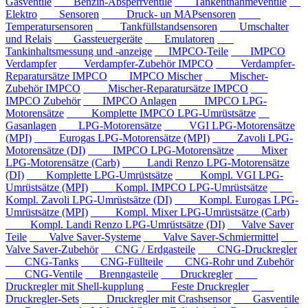
Gasventile
Benzin-Absperrventile
Tankentnahmeventile
Elektro
Sensoren
Druck- un MAPsensoren
Temperatursensoren
Tankfüllstandsensoren
Umschalter
und Relais
Gassteuergeräte
Emulatoren
Tankinhaltsmessung und -anzeige
IMPCO-Teile
IMPCO
Verdampfer
Verdampfer-Zubehör IMPCO
Verdampfer-
Reparatursätze IMPCO
IMPCO Mischer
Mischer-
Zubehör IMPCO
Mischer-Reparatursätze IMPCO
IMPCO Zubehör
IMPCO Anlagen
IMPCO LPG-
Motorensätze
Komplette IMPCO LPG-Umrüstsätze
Gasanlagen
LPG-Motorensätze
VGI LPG-Motorensätze
(MPI)
Eurogas LPG-Motorensätze (MPI)
Zavoli LPG-
Motorensätze (DI)
IMPCO LPG-Motorensätze
Mixer
LPG-Motorensätze (Carb)
Landi Renzo LPG-Motorensätze
(DI)
Komplette LPG-Umrüstsätze
Kompl. VGI LPG-
Umrüstsätze (MPI)
Kompl. IMPCO LPG-Umrüstsätze
Kompl. Zavoli LPG-Umrüstsätze (DI)
Kompl. Eurogas LPG-
Umrüstsätze (MPI)
Kompl. Mixer LPG-Umrüstsätze (Carb)
Kompl. Landi Renzo LPG-Umrüstsätze (DI)
Valve Saver
Teile
Valve Saver-Systeme
Valve Saver-Schmiermittel
Valve Saver-Zubehör
CNG / Erdgasteile
CNG-Druckregler
CNG-Tanks
CNG-Füllteile
CNG-Rohr und Zubehör
CNG-Ventile
Brenngasteile
Druckregler
Druckregler mit Shell-kupplung
Feste Druckregler
Druckregler-Sets
Druckregler mit Crashsensor
Gasventile