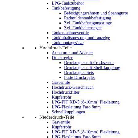
LPG-Tankzubehör
Tankbefestigung
Befestigungsrahmen und Spanngurte
Radmuldentankbefestigung
Zyl. Tankbefestigungsringe
Zyl. Tankhalterungen
Tankentnahmeventile
Tankinhaltsmessung und -anzeige
Tankmontagesätze
Hochdruck-Teile
Armaturen und Adapter
Druckregler
Druckregler mit Crashsensor
Druckregler mit Shell-kupplung
Druckregler-Sets
Feste Druckregler
Gasventile
Hochdruck-Gasschlauch
Hochdruckfilter
Kupferrohr
LPG-FIT XD-5 (8-10mm) Flexleitung
LPG-Flexleitung Faro 8mm
Schnellkupplungen
Niederdruck-Teile
Gasventile
Kupferrohr
LPG-FIT XD-5 (8-10mm) Flexleitung
LPG-Flexleitung Faro 8mm