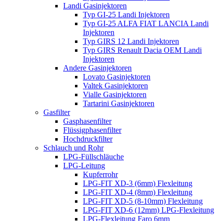
Landi Gasinjektoren
Typ GI-25 Landi Injektoren
Typ GI-25 ALFA FIAT LANCIA Landi
Injektoren
Typ GIRS 12 Landi Injektoren
Typ GIRS Renault Dacia OEM Landi
Injektoren
Andere Gasinjektoren
Lovato Gasinjektoren
Valtek Gasinjektoren
Vialle Gasinjektoren
Tartarini Gasinjektoren
Gasfilter
Gasphasenfilter
Flüssigphasenfilter
Hochdruckfilter
Schlauch und Rohr
LPG-Füllschläuche
LPG-Leitung
Kupferrohr
LPG-FIT XD-3 (6mm) Flexleitung
LPG-FIT XD-4 (8mm) Flexleitung
LPG-FIT XD-5 (8-10mm) Flexleitung
LPG-FIT XD-6 (12mm) LPG-Flexleitung
LPG-Flexleitung Faro 6mm