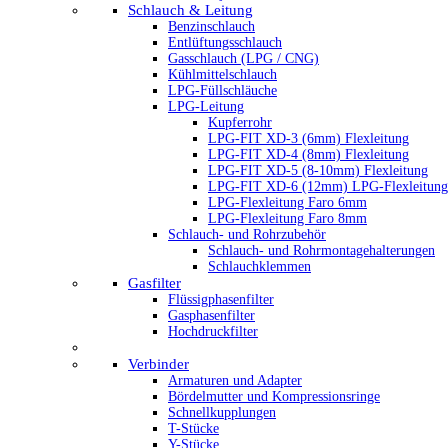
Schlauch & Leitung
Benzinschlauch
Entlüftungsschlauch
Gasschlauch (LPG / CNG)
Kühlmittelschlauch
LPG-Füllschläuche
LPG-Leitung
Kupferrohr
LPG-FIT XD-3 (6mm) Flexleitung
LPG-FIT XD-4 (8mm) Flexleitung
LPG-FIT XD-5 (8-10mm) Flexleitung
LPG-FIT XD-6 (12mm) LPG-Flexleitung
LPG-Flexleitung Faro 6mm
LPG-Flexleitung Faro 8mm
Schlauch- und Rohrzubehör
Schlauch- und Rohrmontagehalterungen
Schlauchklemmen
Gasfilter
Flüssigphasenfilter
Gasphasenfilter
Hochdruckfilter
Verbinder
Armaturen und Adapter
Bördelmutter und Kompressionsringe
Schnellkupplungen
T-Stücke
Y-Stücke