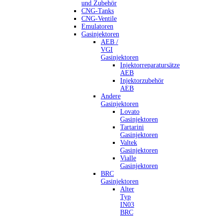
und Zubehör
CNG-Tanks
CNG-Ventile
Emulatoren
Gasinjektoren
AEB /
VGI
Gasinjektoren
Injektorreparatursätze
AEB
Injektorzubehör
AEB
Andere
Gasinjektoren
Lovato
Gasinjektoren
Tartarini
Gasinjektoren
Valtek
Gasinjektoren
Vialle
Gasinjektoren
BRC
Gasinjektoren
Alter
Typ
IN03
BRC