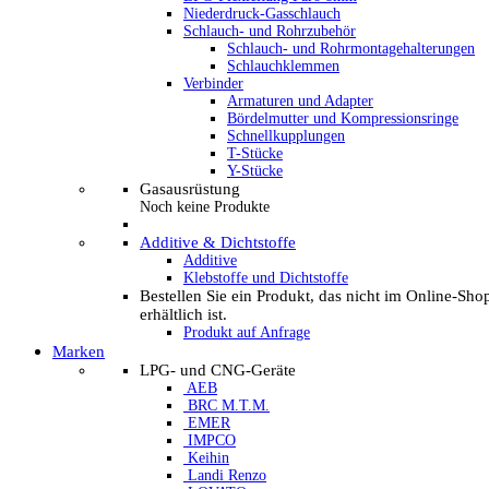
Niederdruck-Gasschlauch
Schlauch- und Rohrzubehör
Schlauch- und Rohrmontagehalterungen
Schlauchklemmen
Verbinder
Armaturen und Adapter
Bördelmutter und Kompressionsringe
Schnellkupplungen
T-Stücke
Y-Stücke
Gasausrüstung
Noch keine Produkte
Additive & Dichtstoffe
Additive
Klebstoffe und Dichtstoffe
Bestellen Sie ein Produkt, das nicht im Online-Sho
erhältlich ist.
Produkt auf Anfrage
Marken
LPG- und CNG-Geräte
AEB
BRC M.T.M.
EMER
IMPCO
Keihin
Landi Renzo