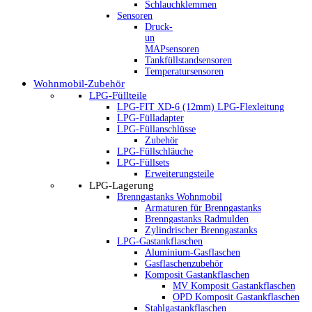
Schlauchklemmen
Sensoren
Druck-
un
MAPsensoren
Tankfüllstandsensoren
Temperatursensoren
Wohnmobil-Zubehör
LPG-Füllteile
LPG-FIT XD-6 (12mm) LPG-Flexleitung
LPG-Fülladapter
LPG-Füllanschlüsse
Zubehör
LPG-Füllschläuche
LPG-Füllsets
Erweiterungsteile
LPG-Lagerung
Brenngastanks Wohnmobil
Armaturen für Brenngastanks
Brenngastanks Radmulden
Zylindrischer Brenngastanks
LPG-Gastankflaschen
Aluminium-Gasflaschen
Gasflaschenzubehör
Komposit Gastankflaschen
MV Komposit Gastankflaschen
OPD Komposit Gastankflaschen
Stahlgastankflaschen