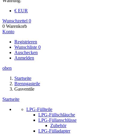
Währung:
€ EUR
Wunschzettel
0
0
Warenkorb
Konto
Registrieren
Wunschliste
0
Auschecken
Anmelden
oben
Startseite
Brenngasteile
Gasventile
Startseite
LPG-Füllteile
LPG-Füllschläuche
LPG-Füllanschlüsse
Zubehör
LPG-Fülladapter