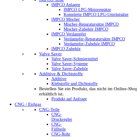
IMPCO Anlagen
IMPCO LPG-Motorensätze
Komplette IMPCO LPG-Umrüstsätze
IMPCO Mischer
Mischer-Reparatursätze IMPCO
Mischer-Zubehör IMPCO
IMPCO Verdampfer
Verdampfer-Reparatursätze IMPCO
Verdampfer-Zubehör IMPCO
IMPCO Zubehör
Valve Saver
Valve Saver-Schmiermittel
Valve Saver-Systeme
Valve Saver-Zubehör
Additive & Dichtstoffe
Additive
Klebstoffe und Dichtstoffe
Bestellen Sie ein Produkt, das nicht im Online-Sho
erhältlich ist.
Produkt auf Anfrage
CNG / Erdgas
CNG-Teile
CNG-
Druckregler
CNG-
Füllteile
CNG-Rohr