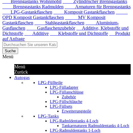
Brenngastanks Wohnmobil
Zylindrischer Brenngastanks
Brenngastanks Radmulden
Armaturen für Brenngastanks
LPG-Gastankflaschen
Komposit Gastankflaschen
OPD Komposit Gastankflaschen
MV Komposit
Gastankflaschen
Stahlgastankflaschen
Aluminium-
Gasflaschen
Gasflaschenzubehör
Additive, Klebstoffe und
Dichtstoffe
Additive
Klebstoffe und Dichtstoffe
Produkt
auf Anfrage
Suche
Menü
Menü
Zurück
Autogas
LPG-Füllteile
LPG-Fülladapter
LPG-Füllanschlüsse
Zubehör
LPG-Füllschläuche
LPG-Füllsets
Erweiterungsteile
LPG-Tanks
LPG-Radmldentanks 4-Loch
Tankarmaturen Radmuldentanks 4-Loch
LPG-Radmuldentanks 1-Loch