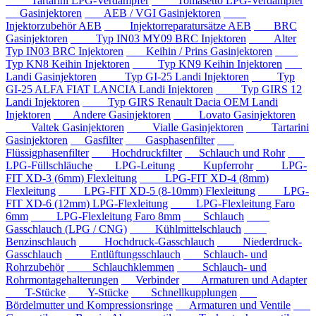
Tartarini LPG-Verdampfer
Tomasetto LPG-Verdampfer
Gasinjektoren
AEB / VGI Gasinjektoren
Injektorzubehör AEB
Injektorreparatursätze AEB
BRC
Gasinjektoren
Typ IN03 MY09 BRC Injektoren
Alter
Typ IN03 BRC Injektoren
Keihin / Prins Gasinjektoren
Typ KN8 Keihin Injektoren
Typ KN9 Keihin Injektoren
Landi Gasinjektoren
Typ GI-25 Landi Injektoren
Typ
GI-25 ALFA FIAT LANCIA Landi Injektoren
Typ GIRS 12
Landi Injektoren
Typ GIRS Renault Dacia OEM Landi
Injektoren
Andere Gasinjektoren
Lovato Gasinjektoren
Valtek Gasinjektoren
Vialle Gasinjektoren
Tartarini
Gasinjektoren
Gasfilter
Gasphasenfilter
Flüssigphasenfilter
Hochdruckfilter
Schlauch und Rohr
LPG-Füllschläuche
LPG-Leitung
Kupferrohr
LPG-
FIT XD-3 (6mm) Flexleitung
LPG-FIT XD-4 (8mm)
Flexleitung
LPG-FIT XD-5 (8-10mm) Flexleitung
LPG-
FIT XD-6 (12mm) LPG-Flexleitung
LPG-Flexleitung Faro
6mm
LPG-Flexleitung Faro 8mm
Schlauch
Gasschlauch (LPG / CNG)
Kühlmittelschlauch
Benzinschlauch
Hochdruck-Gasschlauch
Niederdruck-
Gasschlauch
Entlüftungsschlauch
Schlauch- und
Rohrzubehör
Schlauchklemmen
Schlauch- und
Rohrmontagehalterungen
Verbinder
Armaturen und Adapter
T-Stücke
Y-Stücke
Schnellkupplungen
Bördelmutter und Kompressionsringe
Armaturen und Ventile