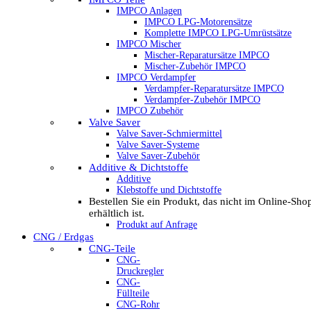
IMPCO Anlagen
IMPCO LPG-Motorensätze
Komplette IMPCO LPG-Umrüstsätze
IMPCO Mischer
Mischer-Reparatursätze IMPCO
Mischer-Zubehör IMPCO
IMPCO Verdampfer
Verdampfer-Reparatursätze IMPCO
Verdampfer-Zubehör IMPCO
IMPCO Zubehör
Valve Saver
Valve Saver-Schmiermittel
Valve Saver-Systeme
Valve Saver-Zubehör
Additive & Dichtstoffe
Additive
Klebstoffe und Dichtstoffe
Bestellen Sie ein Produkt, das nicht im Online-Sho
erhältlich ist.
Produkt auf Anfrage
CNG / Erdgas
CNG-Teile
CNG-
Druckregler
CNG-
Füllteile
CNG-Rohr