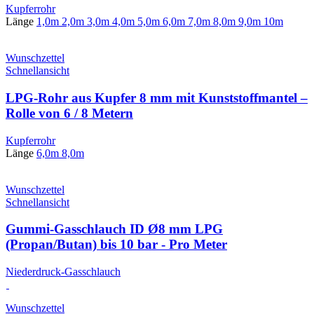
Kupferrohr
Länge
1,0m
2,0m
3,0m
4,0m
5,0m
6,0m
7,0m
8,0m
9,0m
10m
Wunschzettel
Schnellansicht
LPG-Rohr aus Kupfer 8 mm mit Kunststoffmantel –
Rolle von 6 / 8 Metern
Kupferrohr
Länge
6,0m
8,0m
Wunschzettel
Schnellansicht
Gummi-Gasschlauch ID Ø8 mm LPG
(Propan/Butan) bis 10 bar - Pro Meter
Niederdruck-Gasschlauch
Wunschzettel