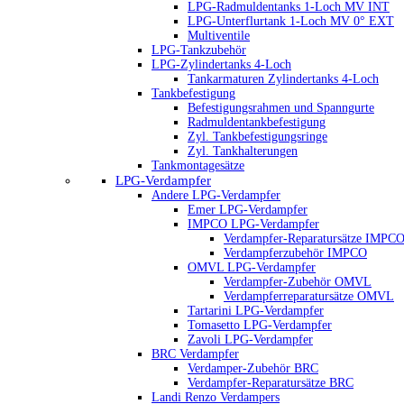
LPG-Radmuldentanks 1-Loch MV INT
LPG-Unterflurtank 1-Loch MV 0° EXT
Multiventile
LPG-Tankzubehör
LPG-Zylindertanks 4-Loch
Tankarmaturen Zylindertanks 4-Loch
Tankbefestigung
Befestigungsrahmen und Spanngurte
Radmuldentankbefestigung
Zyl. Tankbefestigungsringe
Zyl. Tankhalterungen
Tankmontagesätze
LPG-Verdampfer
Andere LPG-Verdampfer
Emer LPG-Verdampfer
IMPCO LPG-Verdampfer
Verdampfer-Reparatursätze IMPC
Verdampferzubehör IMPCO
OMVL LPG-Verdampfer
Verdampfer-Zubehör OMVL
Verdampferreparatursätze OMVL
Tartarini LPG-Verdampfer
Tomasetto LPG-Verdampfer
Zavoli LPG-Verdampfer
BRC Verdampfer
Verdamper-Zubehör BRC
Verdampfer-Reparatursätze BRC
Landi Renzo Verdampers