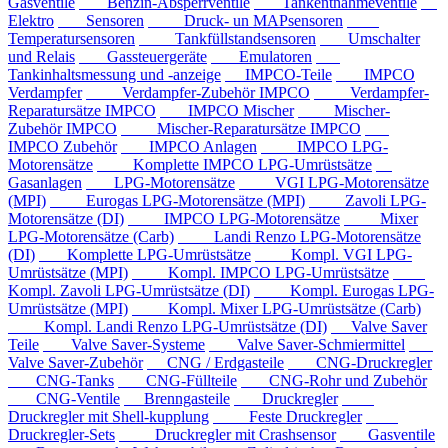
Gasventile
Benzin-Absperrventile
Tankentnahmeventile
Elektro
Sensoren
Druck- un MAPsensoren
Temperatursensoren
Tankfüllstandsensoren
Umschalter
und Relais
Gassteuergeräte
Emulatoren
Tankinhaltsmessung und -anzeige
IMPCO-Teile
IMPCO
Verdampfer
Verdampfer-Zubehör IMPCO
Verdampfer-
Reparatursätze IMPCO
IMPCO Mischer
Mischer-
Zubehör IMPCO
Mischer-Reparatursätze IMPCO
IMPCO Zubehör
IMPCO Anlagen
IMPCO LPG-
Motorensätze
Komplette IMPCO LPG-Umrüstsätze
Gasanlagen
LPG-Motorensätze
VGI LPG-Motorensätze
(MPI)
Eurogas LPG-Motorensätze (MPI)
Zavoli LPG-
Motorensätze (DI)
IMPCO LPG-Motorensätze
Mixer
LPG-Motorensätze (Carb)
Landi Renzo LPG-Motorensätze
(DI)
Komplette LPG-Umrüstsätze
Kompl. VGI LPG-
Umrüstsätze (MPI)
Kompl. IMPCO LPG-Umrüstsätze
Kompl. Zavoli LPG-Umrüstsätze (DI)
Kompl. Eurogas LPG-
Umrüstsätze (MPI)
Kompl. Mixer LPG-Umrüstsätze (Carb)
Kompl. Landi Renzo LPG-Umrüstsätze (DI)
Valve Saver
Teile
Valve Saver-Systeme
Valve Saver-Schmiermittel
Valve Saver-Zubehör
CNG / Erdgasteile
CNG-Druckregler
CNG-Tanks
CNG-Füllteile
CNG-Rohr und Zubehör
CNG-Ventile
Brenngasteile
Druckregler
Druckregler mit Shell-kupplung
Feste Druckregler
Druckregler-Sets
Druckregler mit Crashsensor
Gasventile