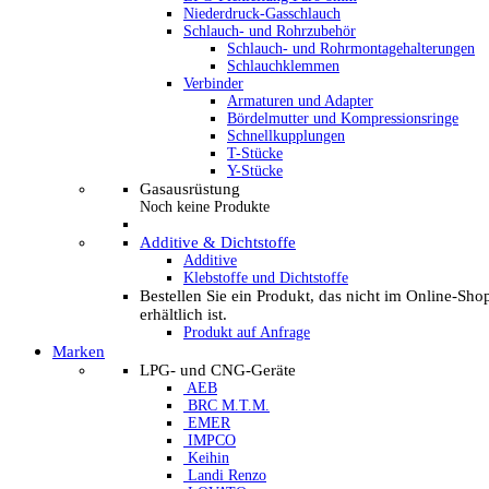
Niederdruck-Gasschlauch
Schlauch- und Rohrzubehör
Schlauch- und Rohrmontagehalterungen
Schlauchklemmen
Verbinder
Armaturen und Adapter
Bördelmutter und Kompressionsringe
Schnellkupplungen
T-Stücke
Y-Stücke
Gasausrüstung
Noch keine Produkte
Additive & Dichtstoffe
Additive
Klebstoffe und Dichtstoffe
Bestellen Sie ein Produkt, das nicht im Online-Sho
erhältlich ist.
Produkt auf Anfrage
Marken
LPG- und CNG-Geräte
AEB
BRC M.T.M.
EMER
IMPCO
Keihin
Landi Renzo