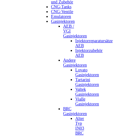
und Zubehör
CNG-Tanks
CNG-Ventile
Emulatoren
Gasinjektoren
AEB /
VGI
Gasinjektoren
Injektorreparatursätze
AEB
Injektorzubehör
AEB
Andere
Gasinjektoren
Lovato
Gasinjektoren
Tartarini
Gasinjektoren
Valtek
Gasinjektoren
Vialle
Gasinjektoren
BRC
Gasinjektoren
Alter
Typ
IN03
BRC