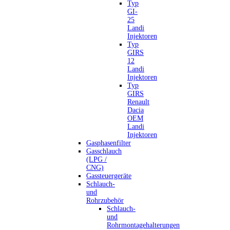
Typ
GI-
25
Landi
Injektoren
Typ
GIRS
12
Landi
Injektoren
Typ
GIRS
Renault
Dacia
OEM
Landi
Injektoren
Gasphasenfilter
Gasschlauch
(LPG /
CNG)
Gassteuergeräte
Schlauch-
und
Rohrzubehör
Schlauch-
und
Rohrmontagehalterungen