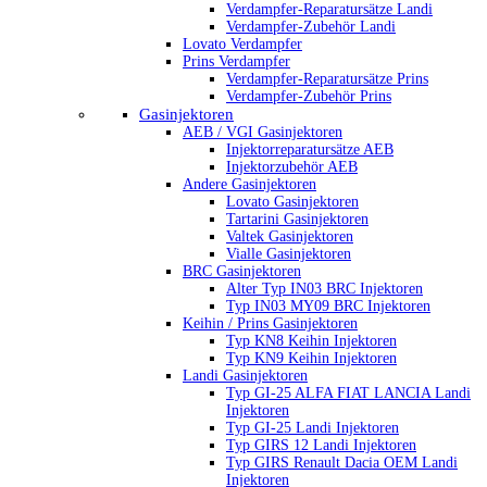
Verdampfer-Reparatursätze Landi
Verdampfer-Zubehör Landi
Lovato Verdampfer
Prins Verdampfer
Verdampfer-Reparatursätze Prins
Verdampfer-Zubehör Prins
Gasinjektoren
AEB / VGI Gasinjektoren
Injektorreparatursätze AEB
Injektorzubehör AEB
Andere Gasinjektoren
Lovato Gasinjektoren
Tartarini Gasinjektoren
Valtek Gasinjektoren
Vialle Gasinjektoren
BRC Gasinjektoren
Alter Typ IN03 BRC Injektoren
Typ IN03 MY09 BRC Injektoren
Keihin / Prins Gasinjektoren
Typ KN8 Keihin Injektoren
Typ KN9 Keihin Injektoren
Landi Gasinjektoren
Typ GI-25 ALFA FIAT LANCIA Landi
Injektoren
Typ GI-25 Landi Injektoren
Typ GIRS 12 Landi Injektoren
Typ GIRS Renault Dacia OEM Landi
Injektoren