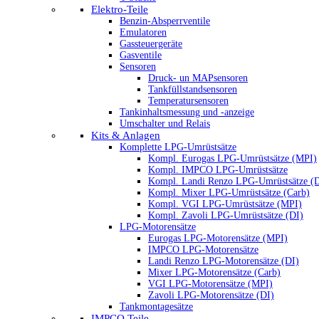
Elektro-Teile
Benzin-Absperrventile
Emulatoren
Gassteuergeräte
Gasventile
Sensoren
Druck- un MAPsensoren
Tankfüllstandsensoren
Temperatursensoren
Tankinhaltsmessung und -anzeige
Umschalter und Relais
Kits & Anlagen
Komplette LPG-Umrüstsätze
Kompl. Eurogas LPG-Umrüstsätze (MPI)
Kompl. IMPCO LPG-Umrüstsätze
Kompl. Landi Renzo LPG-Umrüstsätze (
Kompl. Mixer LPG-Umrüstsätze (Carb)
Kompl. VGI LPG-Umrüstsätze (MPI)
Kompl. Zavoli LPG-Umrüstsätze (DI)
LPG-Motorensätze
Eurogas LPG-Motorensätze (MPI)
IMPCO LPG-Motorensätze
Landi Renzo LPG-Motorensätze (DI)
Mixer LPG-Motorensätze (Carb)
VGI LPG-Motorensätze (MPI)
Zavoli LPG-Motorensätze (DI)
Tankmontagesätze
IMPCO Teile