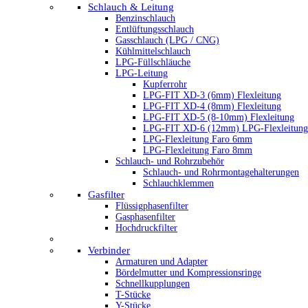
Schlauch & Leitung
Benzinschlauch
Entlüftungsschlauch
Gasschlauch (LPG / CNG)
Kühlmittelschlauch
LPG-Füllschläuche
LPG-Leitung
Kupferrohr
LPG-FIT XD-3 (6mm) Flexleitung
LPG-FIT XD-4 (8mm) Flexleitung
LPG-FIT XD-5 (8-10mm) Flexleitung
LPG-FIT XD-6 (12mm) LPG-Flexleitung
LPG-Flexleitung Faro 6mm
LPG-Flexleitung Faro 8mm
Schlauch- und Rohrzubehör
Schlauch- und Rohrmontagehalterungen
Schlauchklemmen
Gasfilter
Flüssigphasenfilter
Gasphasenfilter
Hochdruckfilter
Verbinder
Armaturen und Adapter
Bördelmutter und Kompressionsringe
Schnellkupplungen
T-Stücke
Y-Stücke