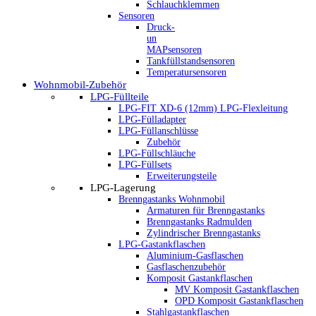
Schlauchklemmen
Sensoren
Druck-
un
MAPsensoren
Tankfüllstandsensoren
Temperatursensoren
Wohnmobil-Zubehör
LPG-Füllteile
LPG-FIT XD-6 (12mm) LPG-Flexleitung
LPG-Fülladapter
LPG-Füllanschlüsse
Zubehör
LPG-Füllschläuche
LPG-Füllsets
Erweiterungsteile
LPG-Lagerung
Brenngastanks Wohnmobil
Armaturen für Brenngastanks
Brenngastanks Radmulden
Zylindrischer Brenngastanks
LPG-Gastankflaschen
Aluminium-Gasflaschen
Gasflaschenzubehör
Komposit Gastankflaschen
MV Komposit Gastankflaschen
OPD Komposit Gastankflaschen
Stahlgastankflaschen