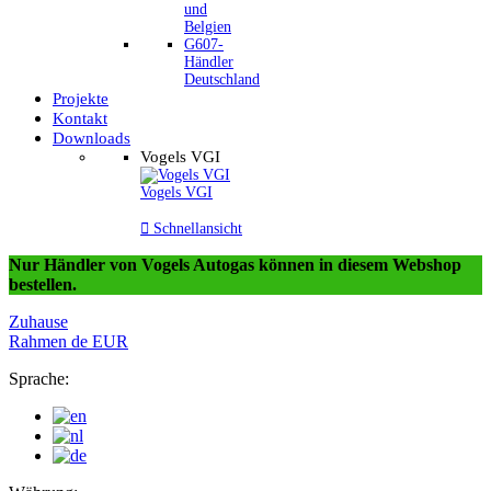
und
Belgien
G607-
Händler
Deutschland
Projekte
Kontakt
Downloads
Vogels VGI
Vogels VGI

Schnellansicht
Nur Händler von Vogels Autogas können in diesem Webshop
bestellen.
Zuhause
Rahmen
de
EUR
Sprache: