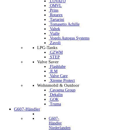
LOVATO
OMVL
Prins
Rotarex
Tartarini
Tomasetto Achille
Valtek
Vialle
Vogels Autogas Systems
Zavoli
LPG-Tanks
GZWM
STEP
Valve Saver
Flashlube
JLM
Valve Care
Xtreme Protect
Wohnmobil & Outdoor
Cavagna Group
Dekalin
GOK
Truma
G607-Händler
G607-
Händler
Niederlanden