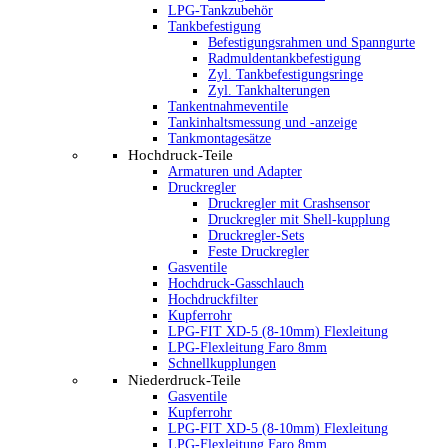
LPG-Tankzubehör
Tankbefestigung
Befestigungsrahmen und Spanngurte
Radmuldentankbefestigung
Zyl. Tankbefestigungsringe
Zyl. Tankhalterungen
Tankentnahmeventile
Tankinhaltsmessung und -anzeige
Tankmontagesätze
Hochdruck-Teile
Armaturen und Adapter
Druckregler
Druckregler mit Crashsensor
Druckregler mit Shell-kupplung
Druckregler-Sets
Feste Druckregler
Gasventile
Hochdruck-Gasschlauch
Hochdruckfilter
Kupferrohr
LPG-FIT XD-5 (8-10mm) Flexleitung
LPG-Flexleitung Faro 8mm
Schnellkupplungen
Niederdruck-Teile
Gasventile
Kupferrohr
LPG-FIT XD-5 (8-10mm) Flexleitung
LPG-Flexleitung Faro 8mm