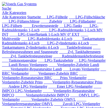
Suche
Alle Kategorien
Alle Kategorien
Startseite
LPG-Füllteile
LPG-Füllschläuche
LPG-Füllanschlüsse
Zubehör
LPG-Fülladapter
LPG-Füllsets
Erweiterungsteile
LPG-Tanks
LPG-
Radmuldentanks 1-Loch
LPG-Radmuldentanks 1-Loch MV
INT
LPG-Unterflurtank 1-Loch MV 0° EXT
Multiventile
LPG-Radmldentanks 4-Loch
Tankarmaturen
Radmuldentanks 4-Loch
LPG-Zylindertanks 4-Loch
Tankarmaturen Zylindertanks 4-Loch
Tankbefestigung
Befestigungsrahmen und Spanngurte
Zyl. Tankhalterungen
Zyl. Tankbefestigungsringe
Radmuldentankbefestigung
Tankmontagesätze
LPG-Tankzubehör
LPG-Verdampfer
Landi Renzo Verdampers
Verdampfer-Zubehör Landi
Verdampfer-Reparatursätze Landi
Lovato Verdampfer
BRC Verdampfer
Verdamper-Zubehör BRC
Verdampfer-Reparatursätze BRC
Prins Verdampfer
Verdampfer-Zubehör Prins
Verdampfer-Reparatursätze Prins
Andere LPG-Verdampfer
Emer LPG-Verdampfer
IMPCO LPG-Verdampfer
Verdampfer-Reparatursätze
IMPCO
Verdampferzubehör IMPCO
OMVL LPG-
Verdampfer
Verdampfer-Zubehör OMVL
Verdampferreparatursätze OMVL
Zavoli LPG-Verdampfer