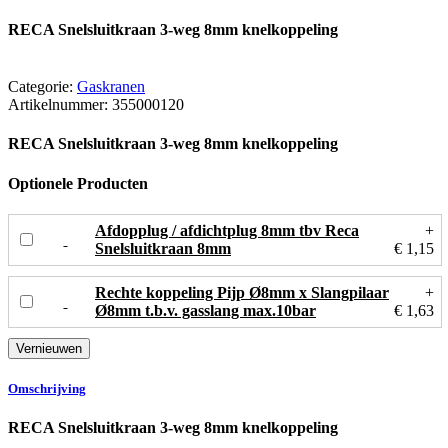
RECA Snelsluitkraan 3-weg 8mm knelkoppeling
Categorie:
Gaskranen
Artikelnummer:
355000120
RECA Snelsluitkraan 3-weg 8mm knelkoppeling
Optionele Producten
Afdopplug / afdichtplug 8mm tbv Reca
+
Snelsluitkraan 8mm
€ 1,15
Rechte koppeling Pijp Ø8mm x Slangpilaar
+
Ø8mm t.b.v. gasslang max.10bar
€ 1,63
Omschrijving
RECA Snelsluitkraan 3-weg 8mm knelkoppeling