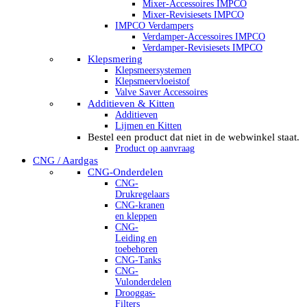
Mixer-Accessoires IMPCO
Mixer-Revisiesets IMPCO
IMPCO Verdampers
Verdamper-Accessoires IMPCO
Verdamper-Revisiesets IMPCO
Klepsmering
Klepsmeersystemen
Klepsmeervloeistof
Valve Saver Accessoires
Additieven & Kitten
Additieven
Lijmen en Kitten
Bestel een product dat niet in de webwinkel staat.
Product op aanvraag
CNG / Aardgas
CNG-Onderdelen
CNG-
Drukregelaars
CNG-kranen
en kleppen
CNG-
Leiding en
toebehoren
CNG-Tanks
CNG-
Vulonderdelen
Drooggas-
Filters