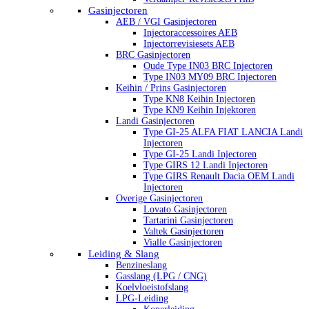
Gasinjectoren
AEB / VGI Gasinjectoren
Injectoraccessoires AEB
Injectorrevisiesets AEB
BRC Gasinjectoren
Oude Type IN03 BRC Injectoren
Type IN03 MY09 BRC Injectoren
Keihin / Prins Gasinjectoren
Type KN8 Keihin Injectoren
Type KN9 Keihin Injektoren
Landi Gasinjectoren
Type GI-25 ALFA FIAT LANCIA Landi
Injectoren
Type GI-25 Landi Injectoren
Type GIRS 12 Landi Injectoren
Type GIRS Renault Dacia OEM Landi
Injectoren
Overige Gasinjectoren
Lovato Gasinjectoren
Tartarini Gasinjectoren
Valtek Gasinjectoren
Vialle Gasinjectoren
Leiding & Slang
Benzineslang
Gasslang (LPG / CNG)
Koelvloeistofslang
LPG-Leiding