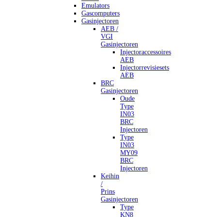
Emulators
Gascomputers
Gasinjectoren
AEB /
VGI
Gasinjectoren
Injectoraccessoires
AEB
Injectorrevisiesets
AEB
BRC
Gasinjectoren
Oude
Type
IN03
BRC
Injectoren
Type
IN03
MY09
BRC
Injectoren
Keihin
/
Prins
Gasinjectoren
Type
KN8