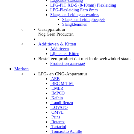
Lagedruk-Gasslang
LPG-FIT XD-5 (8-10mm) Flexleiding
LPG-Flexleiding Faro 8mm
Slang- en Leidingaccessoires
Slang- en Leidingbeugels
Slangklemmen
Gasapparatuur
Nog Geen Producten
Additieven & Kitten
Additieven
Lijmen en Kitten
Bestel een product dat niet in de webwinkel staat.
Product op aanvraag
Merken
LPG- en CNG-Apparatuur
AEB
BRC M.T.M.
EMER
IMPCO
Keihin
Landi Renzo
LOVATO
OMVL
Prins
Rotarex
Tartarini
Tomasetto Achille