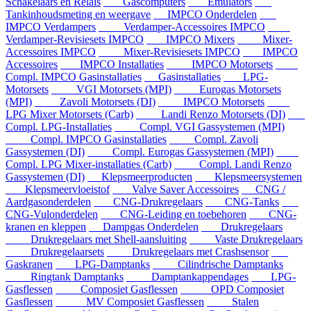
Schakelaars en Relais
Gascomputers
Emulators
Tankinhoudsmeting en weergave
IMPCO Onderdelen
IMPCO Verdampers
Verdamper-Accessoires IMPCO
Verdamper-Revisiesets IMPCO
IMPCO Mixers
Mixer-
Accessoires IMPCO
Mixer-Revisiesets IMPCO
IMPCO
Accessoires
IMPCO Installaties
IMPCO Motorsets
Compl. IMPCO Gasinstallaties
Gasinstallaties
LPG-
Motorsets
VGI Motorsets (MPI)
Eurogas Motorsets
(MPI)
Zavoli Motorsets (DI)
IMPCO Motorsets
LPG Mixer Motorsets (Carb)
Landi Renzo Motorsets (DI)
Compl. LPG-Installaties
Compl. VGI Gassystemen (MPI)
Compl. IMPCO Gasinstallaties
Compl. Zavoli
Gassystemen (DI)
Compl. Eurogas Gassystemen (MPI)
Compl. LPG Mixer-installaties (Carb)
Compl. Landi Renzo
Gassystemen (DI)
Klepsmeerproducten
Klepsmeersystemen
Klepsmeervloeistof
Valve Saver Accessoires
CNG /
Aardgasonderdelen
CNG-Drukregelaars
CNG-Tanks
CNG-Vulonderdelen
CNG-Leiding en toebehoren
CNG-
kranen en kleppen
Dampgas Onderdelen
Drukregelaars
Drukregelaars met Shell-aansluiting
Vaste Drukregelaars
Drukregelaarsets
Drukregelaars met Crashsensor
Gaskranen
LPG-Damptanks
Cilindrische Damptanks
Ringtank Damptanks
Damptankappendages
LPG-
Gasflessen
Composiet Gasflessen
OPD Composiet
Gasflessen
MV Composiet Gasflessen
Stalen