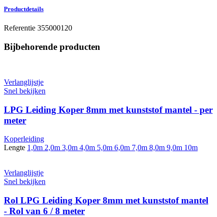
Productdetails
Referentie
355000120
Bijbehorende producten
Verlanglijstje
Snel bekijken
LPG Leiding Koper 8mm met kunststof mantel - per
meter
Koperleiding
Lengte
1,0m
2,0m
3,0m
4,0m
5,0m
6,0m
7,0m
8,0m
9,0m
10m
Verlanglijstje
Snel bekijken
Rol LPG Leiding Koper 8mm met kunststof mantel
- Rol van 6 / 8 meter