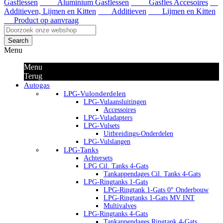
Gasflessen
Aluminium Gasflessen
Gasfles Accesoires
Additieven, Lijmen en Kitten
Additieven
Lijmen en Kitten
Product op aanvraag
Search
Menu
Menu
Terug
Autogas
LPG-Vulonderdelen
LPG-Vulaansluitingen
Accessoires
LPG-Vuladapters
LPG-Vulsets
Uitbreidings-Onderdelen
LPG-Vulslangen
LPG-Tanks
Achtersets
LPG Cil. Tanks 4-Gats
Tankappendages Cil. Tanks 4-Gats
LPG-Ringtanks 1-Gats
LPG-Ringtank 1-Gats 0° Onderbouw
LPG-Ringtanks 1-Gats MV INT
Multivalves
LPG-Ringtanks 4-Gats
Tankappendages Ringtank 4-Gats