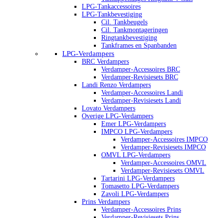
LPG-Tankaccessoires
LPG-Tankbevestiging
Cil. Tankbeugels
Cil. Tankmontageringen
Ringtankbevestiging
Tankframes en Spanbanden
LPG-Verdampers
BRC Verdampers
Verdamper-Accessoires BRC
Verdamper-Revisiesets BRC
Landi Renzo Verdampers
Verdamper-Accessoires Landi
Verdamper-Revisiesets Landi
Lovato Verdampers
Overige LPG-Verdampers
Emer LPG-Verdampers
IMPCO LPG-Verdampers
Verdamper-Accessoires IMPCO
Verdamper-Revisiesets IMPCO
OMVL LPG-Verdampers
Verdamper-Accessoires OMVL
Verdamper-Revisiesets OMVL
Tartarini LPG-Verdampers
Tomasetto LPG-Verdampers
Zavoli LPG-Verdampers
Prins Verdampers
Verdamper-Accessoires Prins
Verdamper-Revisiesets Prins