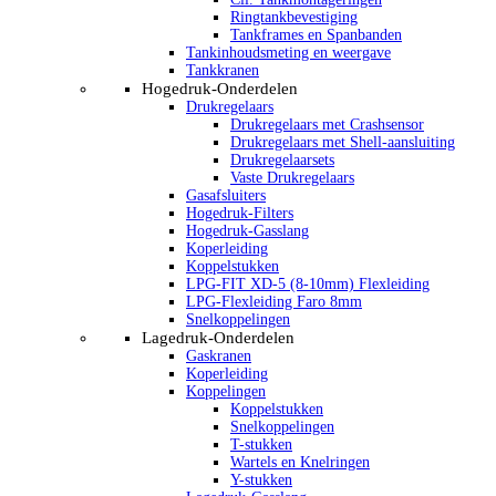
Ringtankbevestiging
Tankframes en Spanbanden
Tankinhoudsmeting en weergave
Tankkranen
Hogedruk-Onderdelen
Drukregelaars
Drukregelaars met Crashsensor
Drukregelaars met Shell-aansluiting
Drukregelaarsets
Vaste Drukregelaars
Gasafsluiters
Hogedruk-Filters
Hogedruk-Gasslang
Koperleiding
Koppelstukken
LPG-FIT XD-5 (8-10mm) Flexleiding
LPG-Flexleiding Faro 8mm
Snelkoppelingen
Lagedruk-Onderdelen
Gaskranen
Koperleiding
Koppelingen
Koppelstukken
Snelkoppelingen
T-stukken
Wartels en Knelringen
Y-stukken