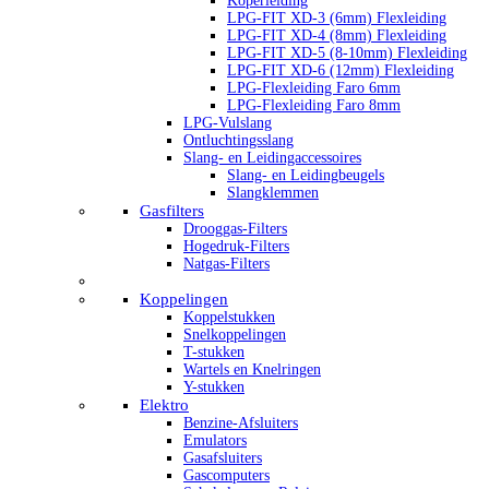
Koperleiding
LPG-FIT XD-3 (6mm) Flexleiding
LPG-FIT XD-4 (8mm) Flexleiding
LPG-FIT XD-5 (8-10mm) Flexleiding
LPG-FIT XD-6 (12mm) Flexleiding
LPG-Flexleiding Faro 6mm
LPG-Flexleiding Faro 8mm
LPG-Vulslang
Ontluchtingsslang
Slang- en Leidingaccessoires
Slang- en Leidingbeugels
Slangklemmen
Gasfilters
Drooggas-Filters
Hogedruk-Filters
Natgas-Filters
Koppelingen
Koppelstukken
Snelkoppelingen
T-stukken
Wartels en Knelringen
Y-stukken
Elektro
Benzine-Afsluiters
Emulators
Gasafsluiters
Gascomputers