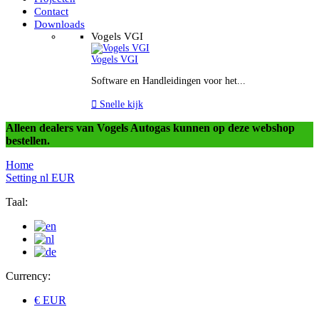
Contact
Downloads
Vogels VGI
Vogels VGI
Software en Handleidingen voor het...

Snelle kijk
Alleen dealers van Vogels Autogas kunnen op deze webshop
bestellen.
Home
Setting
nl
EUR
Taal:
Currency:
€ EUR