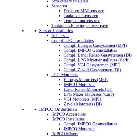
Schakelaars en Relais
Sensoren
Druk- en MAPsensoren
Tankniveausensoren
Temperatuursensoren
Tankinhoudsmeting en weergave
Sets & Installaties
Achtersets
Compl. LPG-Installaties
Compl. Eurogas Gassystemen (MPI)
Compl. IMPCO Gasinstallaties
Compl. Landi Renzo Gassystemen (DI)
Compl. LPG Mixer-installaties (Carb)
Compl. VGI Gassystemen (MPI)
Compl. Zavoli Gassystemen (DI)
LPG-Motorsets
Eurogas Motorsets (MPI)
IMPCO Motorsets
Landi Renzo Motorsets (DI)
LPG Mixer Motorsets (Carb)
VGI Motorsets (MPI)
Zavoli Motorsets (DI)
IMPCO Onderdelen
IMPCO Accessoires
IMPCO Installaties
Compl. IMPCO Gasinstallaties
IMPCO Motorsets
IMPCO Mixers