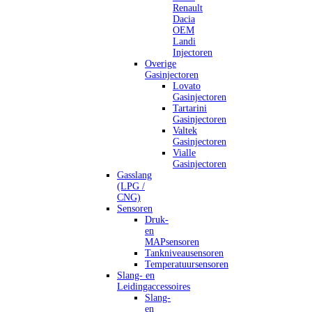
Renault
Dacia
OEM
Landi
Injectoren
Overige
Gasinjectoren
Lovato
Gasinjectoren
Tartarini
Gasinjectoren
Valtek
Gasinjectoren
Vialle
Gasinjectoren
Gasslang
(LPG /
CNG)
Sensoren
Druk-
en
MAPsensoren
Tankniveausensoren
Temperatuursensoren
Slang- en
Leidingaccessoires
Slang-
en