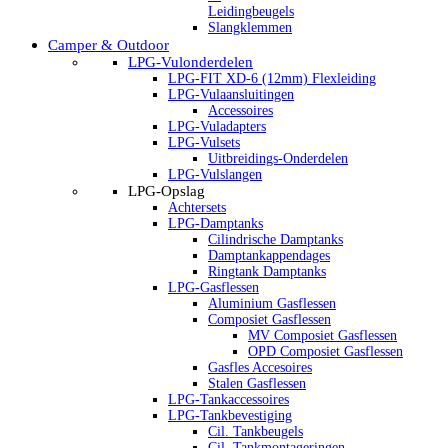
Leidingbeugels
Slangklemmen
Camper & Outdoor
LPG-Vulonderdelen
LPG-FIT XD-6 (12mm) Flexleiding
LPG-Vulaansluitingen
Accessoires
LPG-Vuladapters
LPG-Vulsets
Uitbreidings-Onderdelen
LPG-Vulslangen
LPG-Opslag
Achtersets
LPG-Damptanks
Cilindrische Damptanks
Damptankappendages
Ringtank Damptanks
LPG-Gasflessen
Aluminium Gasflessen
Composiet Gasflessen
MV Composiet Gasflessen
OPD Composiet Gasflessen
Gasfles Accesoires
Stalen Gasflessen
LPG-Tankaccessoires
LPG-Tankbevestiging
Cil. Tankbeugels
Cil. Tankmontageringen