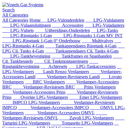
Search
All Categories
All Categories
Home
LPG-Vulonderdelen
LPG-Vulslangen
LPG-Vulaansluitingen
Accessoires
LPG-Vuladapters
LPG-Vulsets
Uitbreidings-Onderdelen
LPG-Tanks
LPG-Ringtanks 1-Gats
LPG-Ringtanks 1-Gats MV INT
LPG-Ringtank 1-Gats 0° Onderbouw
Multivalves
LPG-Ringtanks 4-Gats
Tankappendages Ringtank 4-Gats
LPG Cil. Tanks 4-Gats
Tankappendages Cil. Tanks 4-Gats
LPG-Tankbevestiging
Tankframes en Spanbanden
Cil. Tankbeugels
Cil. Tankmontageringen
Ringtankbevestiging
Achtersets
LPG-Tankaccessoires
LPG-Verdampers
Landi Renzo Verdampers
Verdamper-
Accessoires Landi
Verdamper-Revisiesets Landi
Lovato
Verdampers
BRC Verdampers
Verdamper-Accessoires
BRC
Verdamper-Revisiesets BRC
Prins Verdampers
Verdamper-Accessoires Prins
Verdamper-Revisiesets
Prins
Overige LPG-Verdampers
Emer LPG-Verdampers
IMPCO LPG-Verdampers
Verdamper-Revisiesets
IMPCO
Verdamper-Accessoires IMPCO
OMVL LPG-
Verdampers
Verdamper-Accessoires OMVL
Verdamper-Revisiesets OMVL
Zavoli LPG-Verdampers
Tartarini LPG-Verdampers
Tomasetto LPG-Verdampers