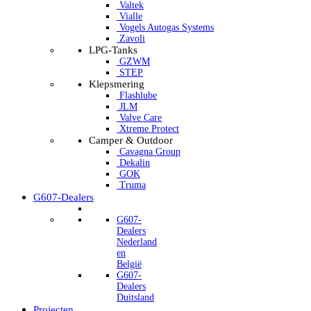
Valtek
Vialle
Vogels Autogas Systems
Zavoli
LPG-Tanks
GZWM
STEP
Klepsmering
Flashlube
JLM
Valve Care
Xtreme Protect
Camper & Outdoor
Cavagna Group
Dekalin
GOK
Truma
G607-Dealers
G607-
Dealers
Nederland
en
België
G607-
Dealers
Duitsland
Projecten