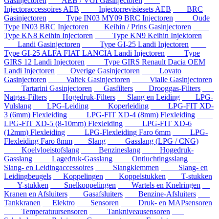
Gasinjectoren
AEB / VGI Gasinjectoren
Injectoraccessoires AEB
Injectorrevisiesets AEB
BRC
Gasinjectoren
Type IN03 MY09 BRC Injectoren
Oude
Type IN03 BRC Injectoren
Keihin / Prins Gasinjectoren
Type KN8 Keihin Injectoren
Type KN9 Keihin Injektoren
Landi Gasinjectoren
Type GI-25 Landi Injectoren
Type GI-25 ALFA FIAT LANCIA Landi Injectoren
Type
GIRS 12 Landi Injectoren
Type GIRS Renault Dacia OEM
Landi Injectoren
Overige Gasinjectoren
Lovato
Gasinjectoren
Valtek Gasinjectoren
Vialle Gasinjectoren
Tartarini Gasinjectoren
Gasfilters
Drooggas-Filters
Natgas-Filters
Hogedruk-Filters
Slang en Leiding
LPG-
Vulslang
LPG-Leiding
Koperleiding
LPG-FIT XD-
3 (6mm) Flexleiding
LPG-FIT XD-4 (8mm) Flexleiding
LPG-FIT XD-5 (8-10mm) Flexleiding
LPG-FIT XD-6
(12mm) Flexleiding
LPG-Flexleiding Faro 6mm
LPG-
Flexleiding Faro 8mm
Slang
Gasslang (LPG / CNG)
Koelvloeistofslang
Benzineslang
Hogedruk-
Gasslang
Lagedruk-Gasslang
Ontluchtingsslang
Slang- en Leidingaccessoires
Slangklemmen
Slang- en
Leidingbeugels
Koppelingen
Koppelstukken
T-stukken
Y-stukken
Snelkoppelingen
Wartels en Knelringen
Kranen en Afsluiters
Gasafsluiters
Benzine-Afsluiters
Tankkranen
Elektro
Sensoren
Druk- en MAPsensoren
Temperatuursensoren
Tankniveausensoren