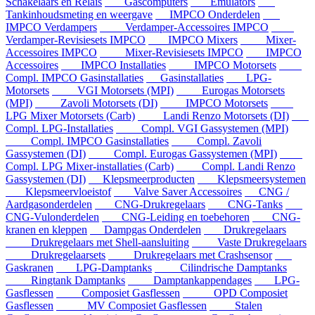
Schakelaars en Relais
Gascomputers
Emulators
Tankinhoudsmeting en weergave
IMPCO Onderdelen
IMPCO Verdampers
Verdamper-Accessoires IMPCO
Verdamper-Revisiesets IMPCO
IMPCO Mixers
Mixer-
Accessoires IMPCO
Mixer-Revisiesets IMPCO
IMPCO
Accessoires
IMPCO Installaties
IMPCO Motorsets
Compl. IMPCO Gasinstallaties
Gasinstallaties
LPG-
Motorsets
VGI Motorsets (MPI)
Eurogas Motorsets
(MPI)
Zavoli Motorsets (DI)
IMPCO Motorsets
LPG Mixer Motorsets (Carb)
Landi Renzo Motorsets (DI)
Compl. LPG-Installaties
Compl. VGI Gassystemen (MPI)
Compl. IMPCO Gasinstallaties
Compl. Zavoli
Gassystemen (DI)
Compl. Eurogas Gassystemen (MPI)
Compl. LPG Mixer-installaties (Carb)
Compl. Landi Renzo
Gassystemen (DI)
Klepsmeerproducten
Klepsmeersystemen
Klepsmeervloeistof
Valve Saver Accessoires
CNG /
Aardgasonderdelen
CNG-Drukregelaars
CNG-Tanks
CNG-Vulonderdelen
CNG-Leiding en toebehoren
CNG-
kranen en kleppen
Dampgas Onderdelen
Drukregelaars
Drukregelaars met Shell-aansluiting
Vaste Drukregelaars
Drukregelaarsets
Drukregelaars met Crashsensor
Gaskranen
LPG-Damptanks
Cilindrische Damptanks
Ringtank Damptanks
Damptankappendages
LPG-
Gasflessen
Composiet Gasflessen
OPD Composiet
Gasflessen
MV Composiet Gasflessen
Stalen