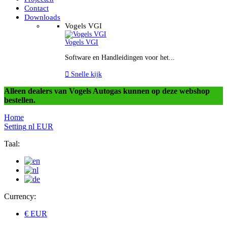
Contact
Downloads
Vogels VGI
Vogels VGI
Software en Handleidingen voor het...

Snelle kijk
Alleen dealers van Vogels Autogas kunnen op deze webshop
bestellen.
Home
Setting
nl
EUR
Taal:
Currency:
€ EUR