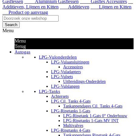
Gasflessen
Aluminium Gasflessen
Gasfles Accesoires
Additieven, Lijmen en Kitten
Additieven
Lijmen en Kitten
Product op aanvraag
Search
Menu
Menu
Terug
Autogas
LPG-Vulonderdelen
LPG-Vulaansluitingen
Accessoires
LPG-Vuladapters
LPG-Vulsets
Uitbreidings-Onderdelen
LPG-Vulslangen
LPG-Tanks
Achtersets
LPG Cil. Tanks 4-Gats
Tankappendages Cil. Tanks 4-Gats
LPG-Ringtanks 1-Gats
LPG-Ringtank 1-Gats 0° Onderbouw
LPG-Ringtanks 1-Gats MV INT
Multivalves
LPG-Ringtanks 4-Gats
Tankappendages Ringtank 4-Gats