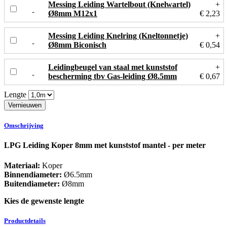
Messing Leiding Wartelbout (Knelwartel)
+
Ø8mm M12x1
€ 2,23
Messing Leiding Knelring (Kneltonnetje)
+
Ø8mm Biconisch
€ 0,54
Leidingbeugel van staal met kunststof
+
bescherming tbv Gas-leiding Ø8.5mm
€ 0,67
Lengte
Omschrijving
LPG Leiding Koper 8mm met kunststof mantel - per meter
Materiaal:
Koper
Binnendiameter:
Ø6.5mm
Buitendiameter:
Ø8mm
Kies de gewenste lengte
Productdetails