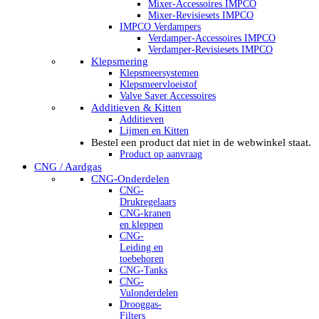
Mixer-Accessoires IMPCO
Mixer-Revisiesets IMPCO
IMPCO Verdampers
Verdamper-Accessoires IMPCO
Verdamper-Revisiesets IMPCO
Klepsmering
Klepsmeersystemen
Klepsmeervloeistof
Valve Saver Accessoires
Additieven & Kitten
Additieven
Lijmen en Kitten
Bestel een product dat niet in de webwinkel staat.
Product op aanvraag
CNG / Aardgas
CNG-Onderdelen
CNG-
Drukregelaars
CNG-kranen
en kleppen
CNG-
Leiding en
toebehoren
CNG-Tanks
CNG-
Vulonderdelen
Drooggas-
Filters