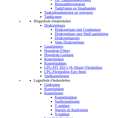
Ringtankbevestiging
Tankframes en Spanbanden
Tankinhoudsmeting en weergave
Tankkranen
Hogedruk-Onderdelen
Drukregelaars
Drukregelaars met Crashsensor
Drukregelaars met Shell-aansluiting
Drukregelaarsets
Vaste Drukregelaars
Gasafsluiters
Hogedruk-Filters
Hogedruk-Gasslang
Koperleiding
Koppelstukken
LPG-FIT XD-5 (8-10mm) Flexleiding
LPG-Flexleiding Faro 8mm
Snelkoppelingen
Lagedruk-Onderdelen
Gaskranen
Koperleiding
Koppelingen
Koppelstukken
Snelkoppelingen
T-stukken
Wartels en Knelringen
Y-stukken