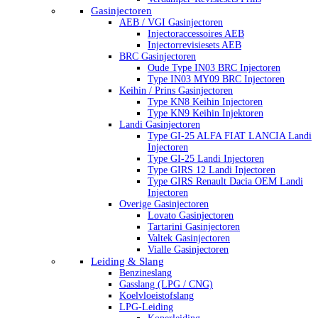
Gasinjectoren
AEB / VGI Gasinjectoren
Injectoraccessoires AEB
Injectorrevisiesets AEB
BRC Gasinjectoren
Oude Type IN03 BRC Injectoren
Type IN03 MY09 BRC Injectoren
Keihin / Prins Gasinjectoren
Type KN8 Keihin Injectoren
Type KN9 Keihin Injektoren
Landi Gasinjectoren
Type GI-25 ALFA FIAT LANCIA Landi
Injectoren
Type GI-25 Landi Injectoren
Type GIRS 12 Landi Injectoren
Type GIRS Renault Dacia OEM Landi
Injectoren
Overige Gasinjectoren
Lovato Gasinjectoren
Tartarini Gasinjectoren
Valtek Gasinjectoren
Vialle Gasinjectoren
Leiding & Slang
Benzineslang
Gasslang (LPG / CNG)
Koelvloeistofslang
LPG-Leiding