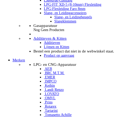
Lagedruk-Gasslang
LPG-FIT XD-5 (8-10mm) Flexleiding
LPG-Flexleiding Faro 8mm
Slang- en Leidingaccessoires
Slang- en Leidingbeugels
Slangklemmen
Gasapparatuur
Nog Geen Producten
Additieven & Kitten
Additieven
Lijmen en Kitten
Bestel een product dat niet in de webwinkel staat.
Product op aanvraag
Merken
LPG- en CNG-Apparatuur
AEB
BRC M.T.M.
EMER
IMPCO
Keihin
Landi Renzo
LOVATO
OMVL
Prins
Rotarex
Tartarini
Tomasetto Achille