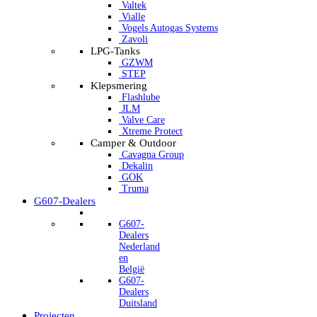
Valtek
Vialle
Vogels Autogas Systems
Zavoli
LPG-Tanks
GZWM
STEP
Klepsmering
Flashlube
JLM
Valve Care
Xtreme Protect
Camper & Outdoor
Cavagna Group
Dekalin
GOK
Truma
G607-Dealers
G607-
Dealers
Nederland
en
België
G607-
Dealers
Duitsland
Projecten