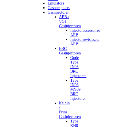
Emulators
Gascomputers
Gasinjectoren
AEB /
VGI
Gasinjectoren
Injectoraccessoires
AEB
Injectorrevisiesets
AEB
BRC
Gasinjectoren
Oude
Type
IN03
BRC
Injectoren
Type
IN03
MY09
BRC
Injectoren
Keihin
/
Prins
Gasinjectoren
Type
KN8