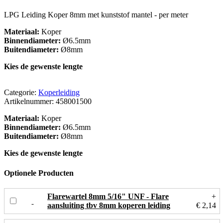
LPG Leiding Koper 8mm met kunststof mantel - per meter
Materiaal:
Koper
Binnendiameter:
Ø6.5mm
Buitendiameter:
Ø8mm
Kies de gewenste lengte
Categorie:
Koperleiding
Artikelnummer:
458001500
Materiaal:
Koper
Binnendiameter:
Ø6.5mm
Buitendiameter:
Ø8mm
Kies de gewenste lengte
Optionele Producten
Flarewartel 8mm 5/16" UNF - Flare
+
aansluiting tbv 8mm koperen leiding
€ 2,14