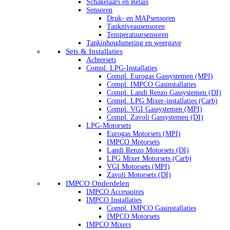
Schakelaars en Relais
Sensoren
Druk- en MAPsensoren
Tankniveausensoren
Temperatuursensoren
Tankinhoudsmeting en weergave
Sets & Installaties
Achtersets
Compl. LPG-Installaties
Compl. Eurogas Gassystemen (MPI)
Compl. IMPCO Gasinstallaties
Compl. Landi Renzo Gassystemen (DI)
Compl. LPG Mixer-installaties (Carb)
Compl. VGI Gassystemen (MPI)
Compl. Zavoli Gassystemen (DI)
LPG-Motorsets
Eurogas Motorsets (MPI)
IMPCO Motorsets
Landi Renzo Motorsets (DI)
LPG Mixer Motorsets (Carb)
VGI Motorsets (MPI)
Zavoli Motorsets (DI)
IMPCO Onderdelen
IMPCO Accessoires
IMPCO Installaties
Compl. IMPCO Gasinstallaties
IMPCO Motorsets
IMPCO Mixers