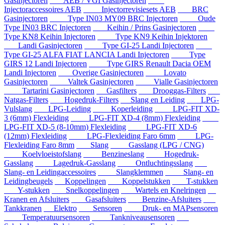
Gasinjectoren
AEB / VGI Gasinjectoren
Injectoraccessoires AEB
Injectorrevisiesets AEB
BRC
Gasinjectoren
Type IN03 MY09 BRC Injectoren
Oude
Type IN03 BRC Injectoren
Keihin / Prins Gasinjectoren
Type KN8 Keihin Injectoren
Type KN9 Keihin Injektoren
Landi Gasinjectoren
Type GI-25 Landi Injectoren
Type GI-25 ALFA FIAT LANCIA Landi Injectoren
Type
GIRS 12 Landi Injectoren
Type GIRS Renault Dacia OEM
Landi Injectoren
Overige Gasinjectoren
Lovato
Gasinjectoren
Valtek Gasinjectoren
Vialle Gasinjectoren
Tartarini Gasinjectoren
Gasfilters
Drooggas-Filters
Natgas-Filters
Hogedruk-Filters
Slang en Leiding
LPG-
Vulslang
LPG-Leiding
Koperleiding
LPG-FIT XD-
3 (6mm) Flexleiding
LPG-FIT XD-4 (8mm) Flexleiding
LPG-FIT XD-5 (8-10mm) Flexleiding
LPG-FIT XD-6
(12mm) Flexleiding
LPG-Flexleiding Faro 6mm
LPG-
Flexleiding Faro 8mm
Slang
Gasslang (LPG / CNG)
Koelvloeistofslang
Benzineslang
Hogedruk-
Gasslang
Lagedruk-Gasslang
Ontluchtingsslang
Slang- en Leidingaccessoires
Slangklemmen
Slang- en
Leidingbeugels
Koppelingen
Koppelstukken
T-stukken
Y-stukken
Snelkoppelingen
Wartels en Knelringen
Kranen en Afsluiters
Gasafsluiters
Benzine-Afsluiters
Tankkranen
Elektro
Sensoren
Druk- en MAPsensoren
Temperatuursensoren
Tankniveausensoren