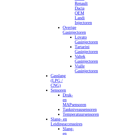
Renault
Dacia
OEM
Landi
Injectoren
Overige
Gasinjectoren
Lovato
Gasinjectoren
Tartarini
Gasinjectoren
Valtek
Gasinjectoren
Vialle
Gasinjectoren
Gasslang
(LPG /
CNG)
Sensoren
Druk-
en
MAPsensoren
Tankniveausensoren
Temperatuursensoren
Slang- en
Leidingaccessoires
Slang-
en