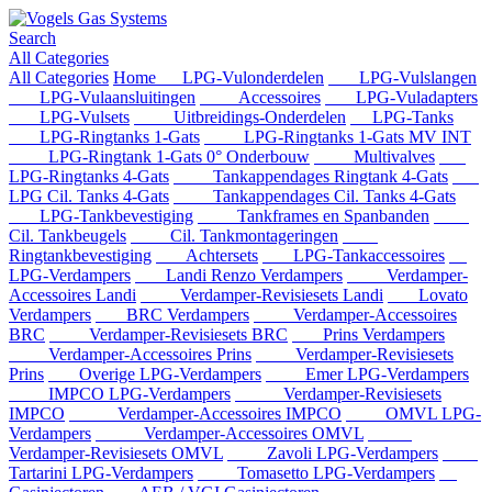
Search
All Categories
All Categories
Home
LPG-Vulonderdelen
LPG-Vulslangen
LPG-Vulaansluitingen
Accessoires
LPG-Vuladapters
LPG-Vulsets
Uitbreidings-Onderdelen
LPG-Tanks
LPG-Ringtanks 1-Gats
LPG-Ringtanks 1-Gats MV INT
LPG-Ringtank 1-Gats 0° Onderbouw
Multivalves
LPG-Ringtanks 4-Gats
Tankappendages Ringtank 4-Gats
LPG Cil. Tanks 4-Gats
Tankappendages Cil. Tanks 4-Gats
LPG-Tankbevestiging
Tankframes en Spanbanden
Cil. Tankbeugels
Cil. Tankmontageringen
Ringtankbevestiging
Achtersets
LPG-Tankaccessoires
LPG-Verdampers
Landi Renzo Verdampers
Verdamper-
Accessoires Landi
Verdamper-Revisiesets Landi
Lovato
Verdampers
BRC Verdampers
Verdamper-Accessoires
BRC
Verdamper-Revisiesets BRC
Prins Verdampers
Verdamper-Accessoires Prins
Verdamper-Revisiesets
Prins
Overige LPG-Verdampers
Emer LPG-Verdampers
IMPCO LPG-Verdampers
Verdamper-Revisiesets
IMPCO
Verdamper-Accessoires IMPCO
OMVL LPG-
Verdampers
Verdamper-Accessoires OMVL
Verdamper-Revisiesets OMVL
Zavoli LPG-Verdampers
Tartarini LPG-Verdampers
Tomasetto LPG-Verdampers