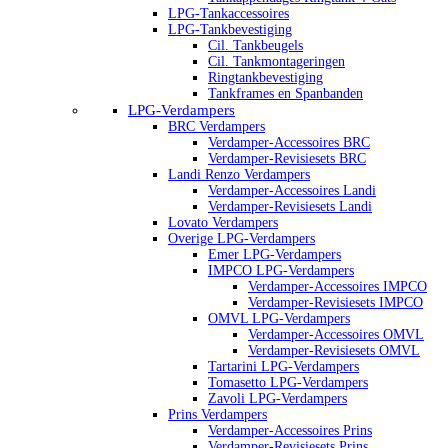
LPG-Tankaccessoires
LPG-Tankbevestiging
Cil. Tankbeugels
Cil. Tankmontageringen
Ringtankbevestiging
Tankframes en Spanbanden
LPG-Verdampers
BRC Verdampers
Verdamper-Accessoires BRC
Verdamper-Revisiesets BRC
Landi Renzo Verdampers
Verdamper-Accessoires Landi
Verdamper-Revisiesets Landi
Lovato Verdampers
Overige LPG-Verdampers
Emer LPG-Verdampers
IMPCO LPG-Verdampers
Verdamper-Accessoires IMPCO
Verdamper-Revisiesets IMPCO
OMVL LPG-Verdampers
Verdamper-Accessoires OMVL
Verdamper-Revisiesets OMVL
Tartarini LPG-Verdampers
Tomasetto LPG-Verdampers
Zavoli LPG-Verdampers
Prins Verdampers
Verdamper-Accessoires Prins
Verdamper-Revisiesets Prins