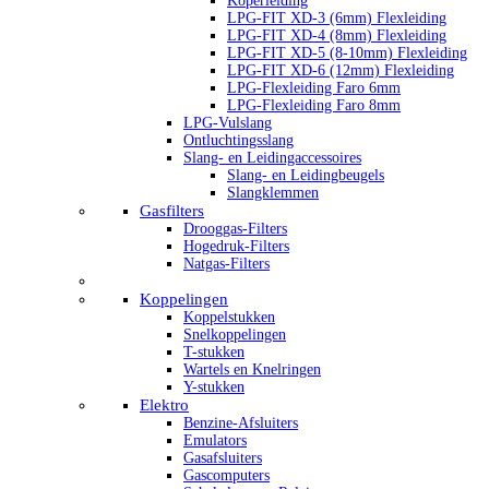
Koperleiding
LPG-FIT XD-3 (6mm) Flexleiding
LPG-FIT XD-4 (8mm) Flexleiding
LPG-FIT XD-5 (8-10mm) Flexleiding
LPG-FIT XD-6 (12mm) Flexleiding
LPG-Flexleiding Faro 6mm
LPG-Flexleiding Faro 8mm
LPG-Vulslang
Ontluchtingsslang
Slang- en Leidingaccessoires
Slang- en Leidingbeugels
Slangklemmen
Gasfilters
Drooggas-Filters
Hogedruk-Filters
Natgas-Filters
Koppelingen
Koppelstukken
Snelkoppelingen
T-stukken
Wartels en Knelringen
Y-stukken
Elektro
Benzine-Afsluiters
Emulators
Gasafsluiters
Gascomputers