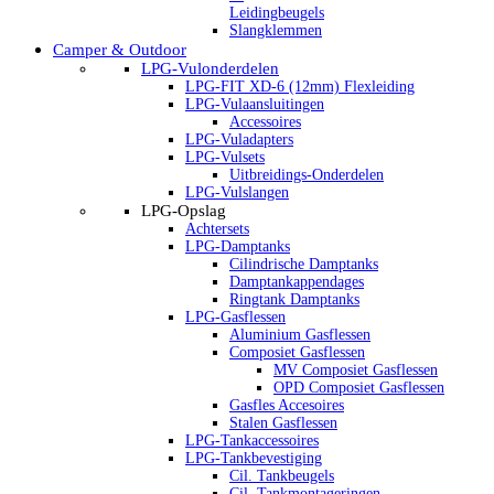
Leidingbeugels
Slangklemmen
Camper & Outdoor
LPG-Vulonderdelen
LPG-FIT XD-6 (12mm) Flexleiding
LPG-Vulaansluitingen
Accessoires
LPG-Vuladapters
LPG-Vulsets
Uitbreidings-Onderdelen
LPG-Vulslangen
LPG-Opslag
Achtersets
LPG-Damptanks
Cilindrische Damptanks
Damptankappendages
Ringtank Damptanks
LPG-Gasflessen
Aluminium Gasflessen
Composiet Gasflessen
MV Composiet Gasflessen
OPD Composiet Gasflessen
Gasfles Accesoires
Stalen Gasflessen
LPG-Tankaccessoires
LPG-Tankbevestiging
Cil. Tankbeugels
Cil. Tankmontageringen