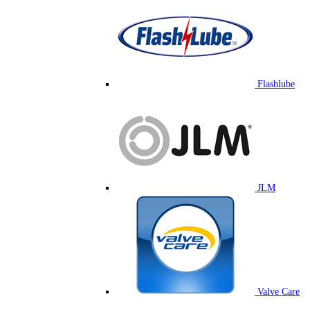
Flashlube
JLM
Valve Care