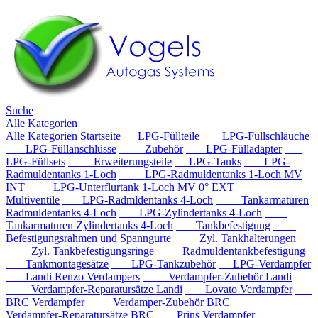
Suche
Alle Kategorien
Alle Kategorien
Startseite
LPG-Füllteile
LPG-Füllschläuche
LPG-Füllanschlüsse
Zubehör
LPG-Fülladapter
LPG-Füllsets
Erweiterungsteile
LPG-Tanks
LPG-
Radmuldentanks 1-Loch
LPG-Radmuldentanks 1-Loch MV
INT
LPG-Unterflurtank 1-Loch MV 0° EXT
Multiventile
LPG-Radmldentanks 4-Loch
Tankarmaturen
Radmuldentanks 4-Loch
LPG-Zylindertanks 4-Loch
Tankarmaturen Zylindertanks 4-Loch
Tankbefestigung
Befestigungsrahmen und Spanngurte
Zyl. Tankhalterungen
Zyl. Tankbefestigungsringe
Radmuldentankbefestigung
Tankmontagesätze
LPG-Tankzubehör
LPG-Verdampfer
Landi Renzo Verdampers
Verdampfer-Zubehör Landi
Verdampfer-Reparatursätze Landi
Lovato Verdampfer
BRC Verdampfer
Verdamper-Zubehör BRC
Verdampfer-Reparatursätze BRC
Prins Verdampfer