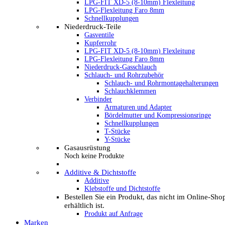
LPG-FIT XD-5 (8-10mm) Flexleitung
LPG-Flexleitung Faro 8mm
Schnellkupplungen
Niederdruck-Teile
Gasventile
Kupferrohr
LPG-FIT XD-5 (8-10mm) Flexleitung
LPG-Flexleitung Faro 8mm
Niederdruck-Gasschlauch
Schlauch- und Rohrzubehör
Schlauch- und Rohrmontagehalterungen
Schlauchklemmen
Verbinder
Armaturen und Adapter
Bördelmutter und Kompressionsringe
Schnellkupplungen
T-Stücke
Y-Stücke
Gasausrüstung
Noch keine Produkte
Additive & Dichtstoffe
Additive
Klebstoffe und Dichtstoffe
Bestellen Sie ein Produkt, das nicht im Online-Sho
erhältlich ist.
Produkt auf Anfrage
Marken