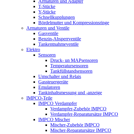
Armaturen und Adapter
T-Stücke
Y-Stücke
Schnellkupplungen
Bördelmutter und Kompressionsringe
Armaturen und Ventile
Gasventile
Benzin-Absperrventile
Tankentnahmeventile
Elektro
Sensoren
Druck- un MAPsensoren
Temperatursensoren
Tankfüllstandsensoren
Umschalter und Relais
Gassteuergeräte
Emulatoren
Tankinhaltsmessung und -anzeige
IMPCO-Teile
IMPCO Verdampfer
Verdampfer-Zubehör IMPCO
Verdampfer-Reparatursätze IMPCO
IMPCO Mischer
Mischer-Zubehör IMPCO
Mischer-Reparatursätze IMPCO