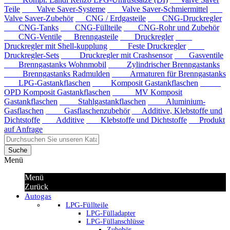
Teile
Valve Saver-Systeme
Valve Saver-Schmiermittel
Valve Saver-Zubehör
CNG / Erdgasteile
CNG-Druckregler
CNG-Tanks
CNG-Füllteile
CNG-Rohr und Zubehör
CNG-Ventile
Brenngasteile
Druckregler
Druckregler mit Shell-kupplung
Feste Druckregler
Druckregler-Sets
Druckregler mit Crashsensor
Gasventile
Brenngastanks Wohnmobil
Zylindrischer Brenngastanks
Brenngastanks Radmulden
Armaturen für Brenngastanks
LPG-Gastankflaschen
Komposit Gastankflaschen
OPD Komposit Gastankflaschen
MV Komposit
Gastankflaschen
Stahlgastankflaschen
Aluminium-
Gasflaschen
Gasflaschenzubehör
Additive, Klebstoffe und
Dichtstoffe
Additive
Klebstoffe und Dichtstoffe
Produkt
auf Anfrage
Suche
Menü
Menü
Zurück
Autogas
LPG-Füllteile
LPG-Fülladapter
LPG-Füllanschlüsse
Zubehör