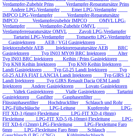
Verdampfer-Zubehör Prins
Verdampfer-Reparatursätze Prins
Andere LPG-Verdampfer
Emer LPG-Verdampfer
IMPCO LPG-Verdampfer
Verdampfer-Reparatursätze
IMPCO
Verdampferzubehör IMPCO
OMVL LPG-
Verdampfer
Verdampfer-Zubehör OMVL
Verdampferreparatursätze OMVL
Zavoli LPG-Verdampfer
Tartarini LPG-Verdampfer
Tomasetto LPG-Verdampfer
Gasinjektoren
AEB / VGI Gasinjektoren
Injektorzubehör AEB
Injektorreparatursätze AEB
BRC
Gasinjektoren
Typ IN03 MY09 BRC Injektoren
Alter
Typ IN03 BRC Injektoren
Keihin / Prins Gasinjektoren
Typ KN8 Keihin Injektoren
Typ KN9 Keihin Injektoren
Landi Gasinjektoren
Typ GI-25 Landi Injektoren
Typ
GI-25 ALFA FIAT LANCIA Landi Injektoren
Typ GIRS 12
Landi Injektoren
Typ GIRS Renault Dacia OEM Landi
Injektoren
Andere Gasinjektoren
Lovato Gasinjektoren
Valtek Gasinjektoren
Vialle Gasinjektoren
Tartarini
Gasinjektoren
Gasfilter
Gasphasenfilter
Flüssigphasenfilter
Hochdruckfilter
Schlauch und Rohr
LPG-Füllschläuche
LPG-Leitung
Kupferrohr
LPG-
FIT XD-3 (6mm) Flexleitung
LPG-FIT XD-4 (8mm)
Flexleitung
LPG-FIT XD-5 (8-10mm) Flexleitung
LPG-
FIT XD-6 (12mm) LPG-Flexleitung
LPG-Flexleitung Faro
6mm
LPG-Flexleitung Faro 8mm
Schlauch
Gasschlauch (LPG / CNG)
Kühlmittelschlauch