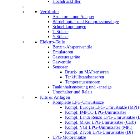
Hochdruckfilter
Verbinder
Armaturen und Adapter
Bördelmutter und Kompressionsringe
Schnellkupplungen
T-Stücke
Y-Stücke
Elektro-Teile
Benzin-Absperrventile
Emulatoren
Gassteuergeräte
Gasventile
Sensoren
Druck- un MAPsensoren
Tankfüllstandsensoren
Temperatursensoren
Tankinhaltsmessung und -anzeige
Umschalter und Relais
Kits & Anlagen
Komplette LPG-Umrüstsätze
Kompl. Eurogas LPG-Umrüstsätze (MPI)
Kompl. IMPCO LPG-Umrüstsätze
Kompl. Landi Renzo LPG-Umrüstsätze (
Kompl. Mixer LPG-Umrüstsätze (Carb)
Kompl. VGI LPG-Umrüstsätze (MPI)
Kompl. Zavoli LPG-Umrüstsätze (DI)
LPG-Motorensätze