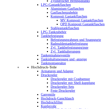
Zylindrischer Brenngastanks
LPG-Gastankflaschen
Aluminium-Gasflaschen
Gasflaschenzubehör
Komposit Gastankflaschen
MV Komposit Gastankflaschen
OPD Komposit Gastankflaschen
Stahlgastankflaschen
LPG-Tankzubehör
Tankbefestigung
Befestigungsrahmen und Spanngurte
Radmuldentankbefestigung
Zyl. Tankbefestigungsringe
Zyl. Tankhalterungen
Tankentnahmeventile
Tankinhaltsmessung und -anzeige
Tankmontagesätze
Hochdruck-Teile
Armaturen und Adapter
Druckregler
Druckregler mit Crashsensor
Druckregler mit Shell-kupplung
Druckregler-Sets
Feste Druckregler
Gasventile
Hochdruck-Gasschlauch
Hochdruckfilter
Kupferrohr