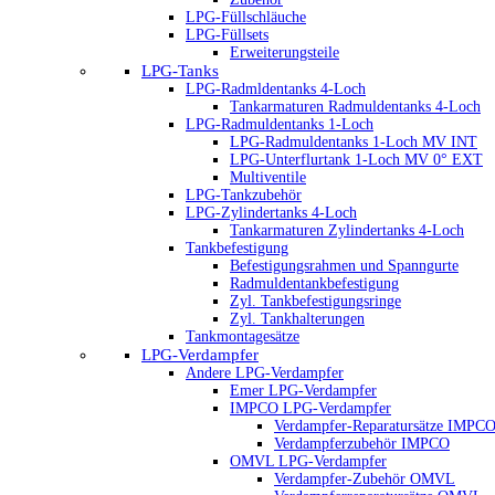
LPG-Füllschläuche
LPG-Füllsets
Erweiterungsteile
LPG-Tanks
LPG-Radmldentanks 4-Loch
Tankarmaturen Radmuldentanks 4-Loch
LPG-Radmuldentanks 1-Loch
LPG-Radmuldentanks 1-Loch MV INT
LPG-Unterflurtank 1-Loch MV 0° EXT
Multiventile
LPG-Tankzubehör
LPG-Zylindertanks 4-Loch
Tankarmaturen Zylindertanks 4-Loch
Tankbefestigung
Befestigungsrahmen und Spanngurte
Radmuldentankbefestigung
Zyl. Tankbefestigungsringe
Zyl. Tankhalterungen
Tankmontagesätze
LPG-Verdampfer
Andere LPG-Verdampfer
Emer LPG-Verdampfer
IMPCO LPG-Verdampfer
Verdampfer-Reparatursätze IMPC
Verdampferzubehör IMPCO
OMVL LPG-Verdampfer
Verdampfer-Zubehör OMVL