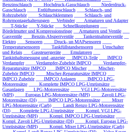
Benzinschlauch
Hochdruck-Gasschlauch
Niederdruck-
Gasschlauch
Entlüftungsschlauch
Schlauch- und
Rohrzubehör
Schlauchklemmen
Schlauch- und
Rohrmontagehalterungen
Verbinder
Armaturen und Adapter
T-Stücke
Y-Stücke
Schnellkupplungen
Bördelmutter und Kompressionsringe
Armaturen und Ventile
Gasventile
Benzin-Absperrventile
Tankentnahmeventile
Elektro
Sensoren
Druck- un MAPsensoren
Temperatursensoren
Tankfüllstandsensoren
Umschalter
und Relais
Gassteuergeräte
Emulatoren
Tankinhaltsmessung und -anzeige
IMPCO-Teile
IMPCO
Verdampfer
Verdampfer-Zubehör IMPCO
Verdampfer-
Reparatursätze IMPCO
IMPCO Mischer
Mischer-
Zubehör IMPCO
Mischer-Reparatursätze IMPCO
IMPCO Zubehör
IMPCO Anlagen
IMPCO LPG-
Motorensätze
Komplette IMPCO LPG-Umrüstsätze
Gasanlagen
LPG-Motorensätze
VGI LPG-Motorensätze
(MPI)
Eurogas LPG-Motorensätze (MPI)
Zavoli LPG-
Motorensätze (DI)
IMPCO LPG-Motorensätze
Mixer
LPG-Motorensätze (Carb)
Landi Renzo LPG-Motorensätze
(DI)
Komplette LPG-Umrüstsätze
Kompl. VGI LPG-
Umrüstsätze (MPI)
Kompl. IMPCO LPG-Umrüstsätze
Kompl. Zavoli LPG-Umrüstsätze (DI)
Kompl. Eurogas LPG-
Umrüstsätze (MPI)
Kompl. Mixer LPG-Umrüstsätze (Carb)
Kompl. Landi Renzo LPG-Umrüstsätze (DI)
Valve Saver