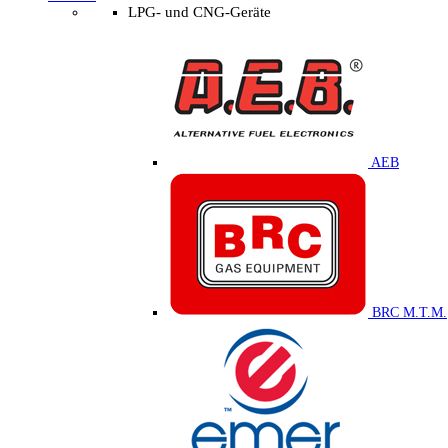
LPG- und CNG-Geräte
AEB
BRC M.T.M.