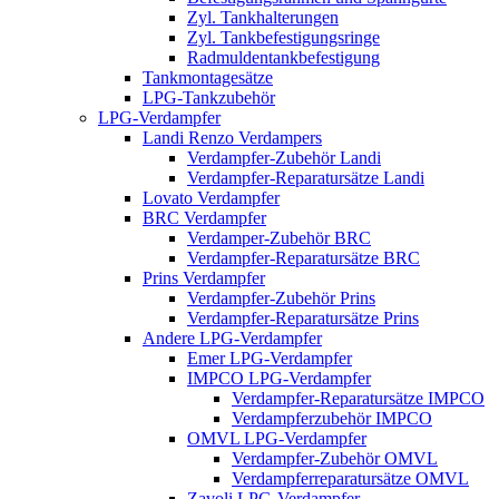
Zyl. Tankhalterungen
Zyl. Tankbefestigungsringe
Radmuldentankbefestigung
Tankmontagesätze
LPG-Tankzubehör
LPG-Verdampfer
Landi Renzo Verdampers
Verdampfer-Zubehör Landi
Verdampfer-Reparatursätze Landi
Lovato Verdampfer
BRC Verdampfer
Verdamper-Zubehör BRC
Verdampfer-Reparatursätze BRC
Prins Verdampfer
Verdampfer-Zubehör Prins
Verdampfer-Reparatursätze Prins
Andere LPG-Verdampfer
Emer LPG-Verdampfer
IMPCO LPG-Verdampfer
Verdampfer-Reparatursätze IMPCO
Verdampferzubehör IMPCO
OMVL LPG-Verdampfer
Verdampfer-Zubehör OMVL
Verdampferreparatursätze OMVL
Zavoli LPG-Verdampfer