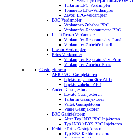
Verdampferreparatursätze OMVL
Tartarini LPG-Verdampfer
Tomasetto LPG-Verdampfer
Zavoli LPG-Verdampfer
BRC Verdampfer
Verdamper-Zubehör BRC
Verdampfer-Reparatursätze BRC
Landi Renzo Verdampers
Verdampfer-Reparatursätze Landi
Verdampfer-Zubehör Landi
Lovato Verdampfer
Prins Verdampfer
Verdampfer-Reparatursätze Prins
Verdampfer-Zubehör Prins
Gasinjektoren
AEB / VGI Gasinjektoren
Injektorreparatursätze AEB
Injektorzubehör AEB
Andere Gasinjektoren
Lovato Gasinjektoren
Tartarini Gasinjektoren
Valtek Gasinjektoren
Vialle Gasinjektoren
BRC Gasinjektoren
Alter Typ IN03 BRC Injektoren
Typ IN03 MY09 BRC Injektoren
Keihin / Prins Gasinjektoren
Typ KN8 Keihin Injektoren