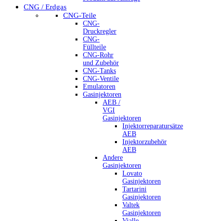
CNG / Erdgas
CNG-Teile
CNG-
Druckregler
CNG-
Füllteile
CNG-Rohr
und Zubehör
CNG-Tanks
CNG-Ventile
Emulatoren
Gasinjektoren
AEB /
VGI
Gasinjektoren
Injektorreparatursätze
AEB
Injektorzubehör
AEB
Andere
Gasinjektoren
Lovato
Gasinjektoren
Tartarini
Gasinjektoren
Valtek
Gasinjektoren
Vialle