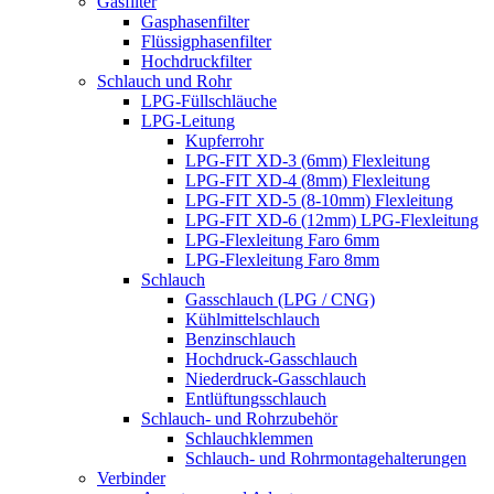
Gasfilter
Gasphasenfilter
Flüssigphasenfilter
Hochdruckfilter
Schlauch und Rohr
LPG-Füllschläuche
LPG-Leitung
Kupferrohr
LPG-FIT XD-3 (6mm) Flexleitung
LPG-FIT XD-4 (8mm) Flexleitung
LPG-FIT XD-5 (8-10mm) Flexleitung
LPG-FIT XD-6 (12mm) LPG-Flexleitung
LPG-Flexleitung Faro 6mm
LPG-Flexleitung Faro 8mm
Schlauch
Gasschlauch (LPG / CNG)
Kühlmittelschlauch
Benzinschlauch
Hochdruck-Gasschlauch
Niederdruck-Gasschlauch
Entlüftungsschlauch
Schlauch- und Rohrzubehör
Schlauchklemmen
Schlauch- und Rohrmontagehalterungen
Verbinder