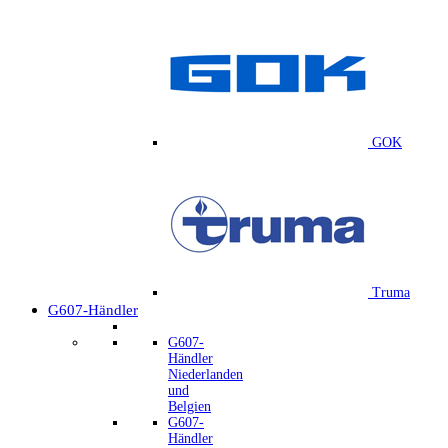
GOK
Truma
G607-Händler
G607-
Händler
Niederlanden
und
Belgien
G607-
Händler