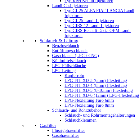
Typ KN9 Keihin Injektoren
Landi Gasinjektoren
Typ GI-25 ALFA FIAT LANCIA Landi
Injektoren
Typ GI-25 Landi Injektoren
Typ GIRS 12 Landi Injektoren
Typ GIRS Renault Dacia OEM Landi
Injektoren
Schlauch & Leitung
Benzinschlauch
Entlüftungsschlauch
Gasschlauch (LPG / CNG)
Kühlmittelschlauch
LPG-Füllschläuche
LPG-Leitung
Kupferrohr
LPG-FIT XD-3 (6mm) Flexleitung
LPG-FIT XD-4 (8mm) Flexleitung
LPG-FIT XD-5 (8-10mm) Flexleitung
LPG-FIT XD-6 (12mm) LPG-Flexleitung
LPG-Flexleitung Faro 6mm
LPG-Flexleitung Faro 8mm
Schlauch- und Rohrzubehör
Schlauch- und Rohrmontagehalterungen
Schlauchklemmen
Gasfilter
Flüssigphasenfilter
Gasphasenfilter