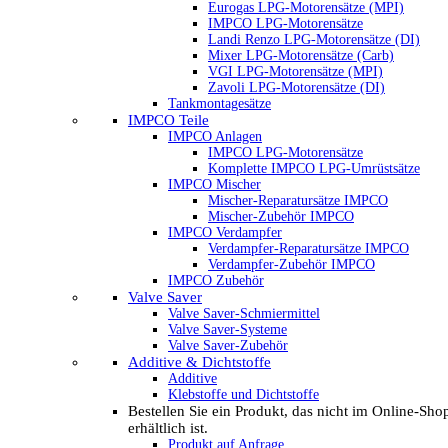
Eurogas LPG-Motorensätze (MPI)
IMPCO LPG-Motorensätze
Landi Renzo LPG-Motorensätze (DI)
Mixer LPG-Motorensätze (Carb)
VGI LPG-Motorensätze (MPI)
Zavoli LPG-Motorensätze (DI)
Tankmontagesätze
IMPCO Teile
IMPCO Anlagen
IMPCO LPG-Motorensätze
Komplette IMPCO LPG-Umrüstsätze
IMPCO Mischer
Mischer-Reparatursätze IMPCO
Mischer-Zubehör IMPCO
IMPCO Verdampfer
Verdampfer-Reparatursätze IMPCO
Verdampfer-Zubehör IMPCO
IMPCO Zubehör
Valve Saver
Valve Saver-Schmiermittel
Valve Saver-Systeme
Valve Saver-Zubehör
Additive & Dichtstoffe
Additive
Klebstoffe und Dichtstoffe
Bestellen Sie ein Produkt, das nicht im Online-Sho
erhältlich ist.
Produkt auf Anfrage