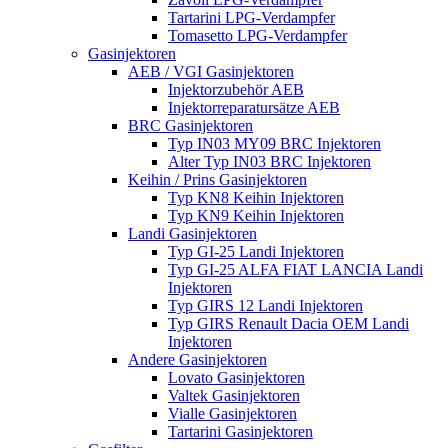
Tartarini LPG-Verdampfer
Tomasetto LPG-Verdampfer
Gasinjektoren
AEB / VGI Gasinjektoren
Injektorzubehör AEB
Injektorreparatursätze AEB
BRC Gasinjektoren
Typ IN03 MY09 BRC Injektoren
Alter Typ IN03 BRC Injektoren
Keihin / Prins Gasinjektoren
Typ KN8 Keihin Injektoren
Typ KN9 Keihin Injektoren
Landi Gasinjektoren
Typ GI-25 Landi Injektoren
Typ GI-25 ALFA FIAT LANCIA Landi
Injektoren
Typ GIRS 12 Landi Injektoren
Typ GIRS Renault Dacia OEM Landi
Injektoren
Andere Gasinjektoren
Lovato Gasinjektoren
Valtek Gasinjektoren
Vialle Gasinjektoren
Tartarini Gasinjektoren