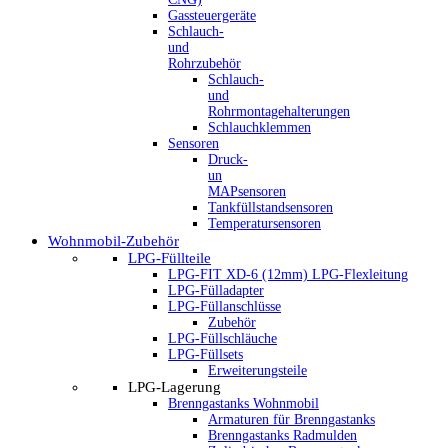
Gassteuergeräte
Schlauch-
und
Rohrzubehör
Schlauch-
und
Rohrmontagehalterungen
Schlauchklemmen
Sensoren
Druck-
un
MAPsensoren
Tankfüllstandsensoren
Temperatursensoren
Wohnmobil-Zubehör
LPG-Füllteile
LPG-FIT XD-6 (12mm) LPG-Flexleitung
LPG-Fülladapter
LPG-Füllanschlüsse
Zubehör
LPG-Füllschläuche
LPG-Füllsets
Erweiterungsteile
LPG-Lagerung
Brenngastanks Wohnmobil
Armaturen für Brenngastanks
Brenngastanks Radmulden