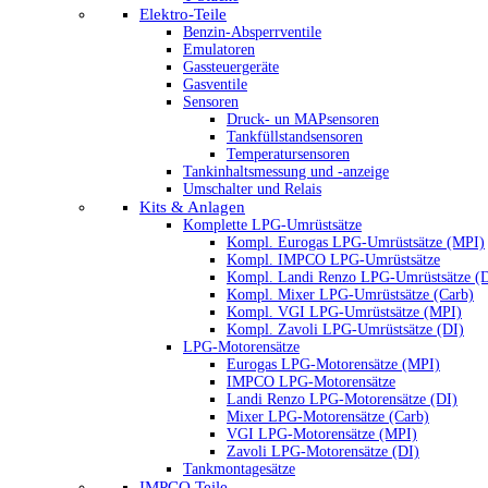
Elektro-Teile
Benzin-Absperrventile
Emulatoren
Gassteuergeräte
Gasventile
Sensoren
Druck- un MAPsensoren
Tankfüllstandsensoren
Temperatursensoren
Tankinhaltsmessung und -anzeige
Umschalter und Relais
Kits & Anlagen
Komplette LPG-Umrüstsätze
Kompl. Eurogas LPG-Umrüstsätze (MPI)
Kompl. IMPCO LPG-Umrüstsätze
Kompl. Landi Renzo LPG-Umrüstsätze (
Kompl. Mixer LPG-Umrüstsätze (Carb)
Kompl. VGI LPG-Umrüstsätze (MPI)
Kompl. Zavoli LPG-Umrüstsätze (DI)
LPG-Motorensätze
Eurogas LPG-Motorensätze (MPI)
IMPCO LPG-Motorensätze
Landi Renzo LPG-Motorensätze (DI)
Mixer LPG-Motorensätze (Carb)
VGI LPG-Motorensätze (MPI)
Zavoli LPG-Motorensätze (DI)
Tankmontagesätze
IMPCO Teile