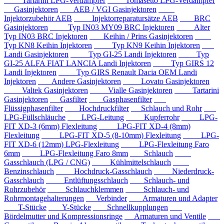
Tartarini LPG-Verdampfer
Tomasetto LPG-Verdampfer
Gasinjektoren
AEB / VGI Gasinjektoren
Injektorzubehör AEB
Injektorreparatursätze AEB
BRC
Gasinjektoren
Typ IN03 MY09 BRC Injektoren
Alter
Typ IN03 BRC Injektoren
Keihin / Prins Gasinjektoren
Typ KN8 Keihin Injektoren
Typ KN9 Keihin Injektoren
Landi Gasinjektoren
Typ GI-25 Landi Injektoren
Typ
GI-25 ALFA FIAT LANCIA Landi Injektoren
Typ GIRS 12
Landi Injektoren
Typ GIRS Renault Dacia OEM Landi
Injektoren
Andere Gasinjektoren
Lovato Gasinjektoren
Valtek Gasinjektoren
Vialle Gasinjektoren
Tartarini
Gasinjektoren
Gasfilter
Gasphasenfilter
Flüssigphasenfilter
Hochdruckfilter
Schlauch und Rohr
LPG-Füllschläuche
LPG-Leitung
Kupferrohr
LPG-
FIT XD-3 (6mm) Flexleitung
LPG-FIT XD-4 (8mm)
Flexleitung
LPG-FIT XD-5 (8-10mm) Flexleitung
LPG-
FIT XD-6 (12mm) LPG-Flexleitung
LPG-Flexleitung Faro
6mm
LPG-Flexleitung Faro 8mm
Schlauch
Gasschlauch (LPG / CNG)
Kühlmittelschlauch
Benzinschlauch
Hochdruck-Gasschlauch
Niederdruck-
Gasschlauch
Entlüftungsschlauch
Schlauch- und
Rohrzubehör
Schlauchklemmen
Schlauch- und
Rohrmontagehalterungen
Verbinder
Armaturen und Adapter
T-Stücke
Y-Stücke
Schnellkupplungen
Bördelmutter und Kompressionsringe
Armaturen und Ventile