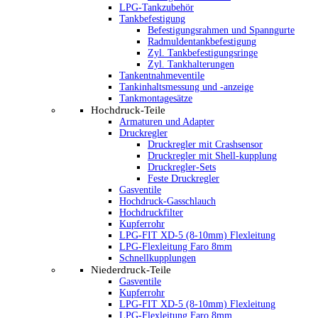
LPG-Tankzubehör
Tankbefestigung
Befestigungsrahmen und Spanngurte
Radmuldentankbefestigung
Zyl. Tankbefestigungsringe
Zyl. Tankhalterungen
Tankentnahmeventile
Tankinhaltsmessung und -anzeige
Tankmontagesätze
Hochdruck-Teile
Armaturen und Adapter
Druckregler
Druckregler mit Crashsensor
Druckregler mit Shell-kupplung
Druckregler-Sets
Feste Druckregler
Gasventile
Hochdruck-Gasschlauch
Hochdruckfilter
Kupferrohr
LPG-FIT XD-5 (8-10mm) Flexleitung
LPG-Flexleitung Faro 8mm
Schnellkupplungen
Niederdruck-Teile
Gasventile
Kupferrohr
LPG-FIT XD-5 (8-10mm) Flexleitung
LPG-Flexleitung Faro 8mm