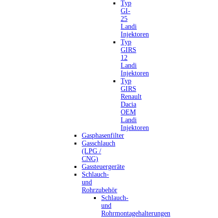
Typ
GI-
25
Landi
Injektoren
Typ
GIRS
12
Landi
Injektoren
Typ
GIRS
Renault
Dacia
OEM
Landi
Injektoren
Gasphasenfilter
Gasschlauch
(LPG /
CNG)
Gassteuergeräte
Schlauch-
und
Rohrzubehör
Schlauch-
und
Rohrmontagehalterungen