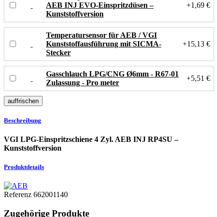
AEB INJ EVO-Einspritzdüsen –
+1,69 €
Kunststoffversion
Temperatursensor für AEB / VGI
Kunststoffausführung mit SICMA-
+15,13 €
Stecker
Gasschlauch LPG/CNG Ø6mm - R67-01
+5,51 €
Zulassung - Pro meter
Beschreibung
VGI LPG-Einspritzschiene 4 Zyl. AEB INJ RP4SU –
Kunststoffversion
Produktdetails
Referenz
662001140
Zugehörige Produkte