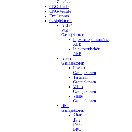
und Zubehör
CNG-Tanks
CNG-Ventile
Emulatoren
Gasinjektoren
AEB /
VGI
Gasinjektoren
Injektorreparatursätze
AEB
Injektorzubehör
AEB
Andere
Gasinjektoren
Lovato
Gasinjektoren
Tartarini
Gasinjektoren
Valtek
Gasinjektoren
Vialle
Gasinjektoren
BRC
Gasinjektoren
Alter
Typ
IN03
BRC