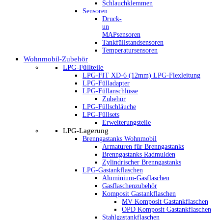
Schlauchklemmen
Sensoren
Druck-
un
MAPsensoren
Tankfüllstandsensoren
Temperatursensoren
Wohnmobil-Zubehör
LPG-Füllteile
LPG-FIT XD-6 (12mm) LPG-Flexleitung
LPG-Fülladapter
LPG-Füllanschlüsse
Zubehör
LPG-Füllschläuche
LPG-Füllsets
Erweiterungsteile
LPG-Lagerung
Brenngastanks Wohnmobil
Armaturen für Brenngastanks
Brenngastanks Radmulden
Zylindrischer Brenngastanks
LPG-Gastankflaschen
Aluminium-Gasflaschen
Gasflaschenzubehör
Komposit Gastankflaschen
MV Komposit Gastankflaschen
OPD Komposit Gastankflaschen
Stahlgastankflaschen