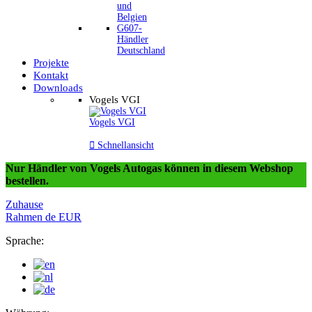
und
Belgien
G607-
Händler
Deutschland
Projekte
Kontakt
Downloads
Vogels VGI
Vogels VGI

Schnellansicht
Nur Händler von Vogels Autogas können in diesem Webshop
bestellen.
Zuhause
Rahmen
de
EUR
Sprache: