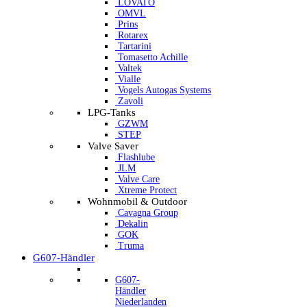
LOVATO
OMVL
Prins
Rotarex
Tartarini
Tomasetto Achille
Valtek
Vialle
Vogels Autogas Systems
Zavoli
LPG-Tanks
GZWM
STEP
Valve Saver
Flashlube
JLM
Valve Care
Xtreme Protect
Wohnmobil & Outdoor
Cavagna Group
Dekalin
GOK
Truma
G607-Händler
G607-
Händler
Niederlanden