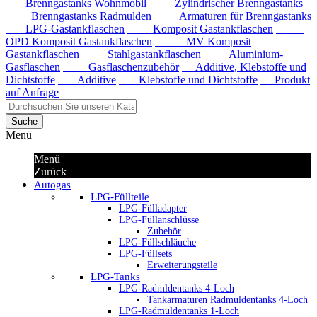
Brenngastanks Wohnmobil
Zylindrischer Brenngastanks
Brenngastanks Radmulden
Armaturen für Brenngastanks
LPG-Gastankflaschen
Komposit Gastankflaschen
OPD Komposit Gastankflaschen
MV Komposit
Gastankflaschen
Stahlgastankflaschen
Aluminium-
Gasflaschen
Gasflaschenzubehör
Additive, Klebstoffe und
Dichtstoffe
Additive
Klebstoffe und Dichtstoffe
Produkt
auf Anfrage
Suche
Menü
Menü
Zurück
Autogas
LPG-Füllteile
LPG-Fülladapter
LPG-Füllanschlüsse
Zubehör
LPG-Füllschläuche
LPG-Füllsets
Erweiterungsteile
LPG-Tanks
LPG-Radmldentanks 4-Loch
Tankarmaturen Radmuldentanks 4-Loch
LPG-Radmuldentanks 1-Loch