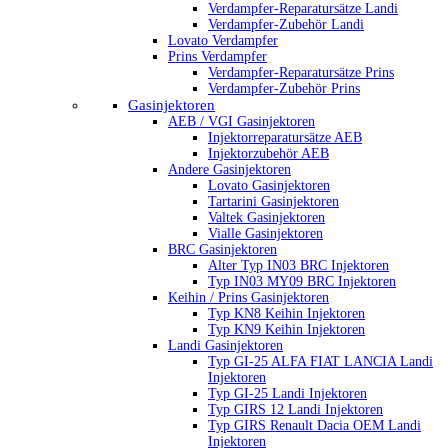
Verdampfer-Reparatursätze Landi
Verdampfer-Zubehör Landi
Lovato Verdampfer
Prins Verdampfer
Verdampfer-Reparatursätze Prins
Verdampfer-Zubehör Prins
Gasinjektoren
AEB / VGI Gasinjektoren
Injektorreparatursätze AEB
Injektorzubehör AEB
Andere Gasinjektoren
Lovato Gasinjektoren
Tartarini Gasinjektoren
Valtek Gasinjektoren
Vialle Gasinjektoren
BRC Gasinjektoren
Alter Typ IN03 BRC Injektoren
Typ IN03 MY09 BRC Injektoren
Keihin / Prins Gasinjektoren
Typ KN8 Keihin Injektoren
Typ KN9 Keihin Injektoren
Landi Gasinjektoren
Typ GI-25 ALFA FIAT LANCIA Landi
Injektoren
Typ GI-25 Landi Injektoren
Typ GIRS 12 Landi Injektoren
Typ GIRS Renault Dacia OEM Landi
Injektoren