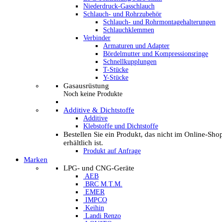
Niederdruck-Gasschlauch
Schlauch- und Rohrzubehör
Schlauch- und Rohrmontagehalterungen
Schlauchklemmen
Verbinder
Armaturen und Adapter
Bördelmutter und Kompressionsringe
Schnellkupplungen
T-Stücke
Y-Stücke
Gasausrüstung
Noch keine Produkte
Additive & Dichtstoffe
Additive
Klebstoffe und Dichtstoffe
Bestellen Sie ein Produkt, das nicht im Online-Sho
erhältlich ist.
Produkt auf Anfrage
Marken
LPG- und CNG-Geräte
AEB
BRC M.T.M.
EMER
IMPCO
Keihin
Landi Renzo