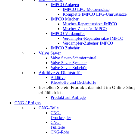
IMPCO Anlagen
IMPCO LPG-Motorensätze
Komplette IMPCO LPG-Umrüstsätze
IMPCO Mischer
Mischer-Reparatursätze IMPCO
Mischer-Zubehör IMPCO
IMPCO Verdampfer
Verdampfer-Reparatursätze IMPCO
Verdampfer-Zubehör IMPCO
IMPCO Zubehör
Valve Saver
Valve Saver-Schmiermittel
Valve Saver-Systeme
Valve Saver-Zubehör
Additive & Dichtstoffe
Additive
Klebstoffe und Dichtstoffe
Bestellen Sie ein Produkt, das nicht im Online-Sho
erhältlich ist.
Produkt auf Anfrage
CNG / Erdgas
CNG-Teile
CNG-
Druckregler
CNG-
Füllteile
CNG-Rohr