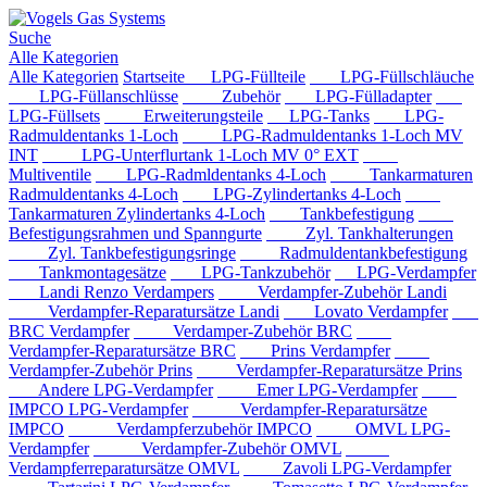
Suche
Alle Kategorien
Alle Kategorien
Startseite
LPG-Füllteile
LPG-Füllschläuche
LPG-Füllanschlüsse
Zubehör
LPG-Fülladapter
LPG-Füllsets
Erweiterungsteile
LPG-Tanks
LPG-
Radmuldentanks 1-Loch
LPG-Radmuldentanks 1-Loch MV
INT
LPG-Unterflurtank 1-Loch MV 0° EXT
Multiventile
LPG-Radmldentanks 4-Loch
Tankarmaturen
Radmuldentanks 4-Loch
LPG-Zylindertanks 4-Loch
Tankarmaturen Zylindertanks 4-Loch
Tankbefestigung
Befestigungsrahmen und Spanngurte
Zyl. Tankhalterungen
Zyl. Tankbefestigungsringe
Radmuldentankbefestigung
Tankmontagesätze
LPG-Tankzubehör
LPG-Verdampfer
Landi Renzo Verdampers
Verdampfer-Zubehör Landi
Verdampfer-Reparatursätze Landi
Lovato Verdampfer
BRC Verdampfer
Verdamper-Zubehör BRC
Verdampfer-Reparatursätze BRC
Prins Verdampfer
Verdampfer-Zubehör Prins
Verdampfer-Reparatursätze Prins
Andere LPG-Verdampfer
Emer LPG-Verdampfer
IMPCO LPG-Verdampfer
Verdampfer-Reparatursätze
IMPCO
Verdampferzubehör IMPCO
OMVL LPG-
Verdampfer
Verdampfer-Zubehör OMVL
Verdampferreparatursätze OMVL
Zavoli LPG-Verdampfer