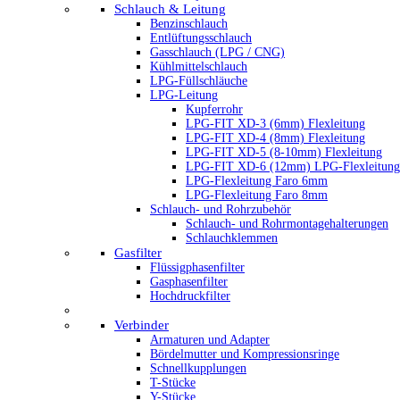
Schlauch & Leitung
Benzinschlauch
Entlüftungsschlauch
Gasschlauch (LPG / CNG)
Kühlmittelschlauch
LPG-Füllschläuche
LPG-Leitung
Kupferrohr
LPG-FIT XD-3 (6mm) Flexleitung
LPG-FIT XD-4 (8mm) Flexleitung
LPG-FIT XD-5 (8-10mm) Flexleitung
LPG-FIT XD-6 (12mm) LPG-Flexleitung
LPG-Flexleitung Faro 6mm
LPG-Flexleitung Faro 8mm
Schlauch- und Rohrzubehör
Schlauch- und Rohrmontagehalterungen
Schlauchklemmen
Gasfilter
Flüssigphasenfilter
Gasphasenfilter
Hochdruckfilter
Verbinder
Armaturen und Adapter
Bördelmutter und Kompressionsringe
Schnellkupplungen
T-Stücke
Y-Stücke