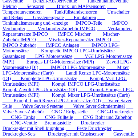
Gasventile
Benzin-Absperrventile
Tankentnahmeventile
Elektro
Sensoren
Druck- un MAPsensoren
Temperatursensoren
Tankfüllstandsensoren
Umschalter
und Relais
Gassteuergeräte
Emulatoren
Tankinhaltsmessung und -anzeige
IMPCO-Teile
IMPCO
Verdampfer
Verdampfer-Zubehör IMPCO
Verdampfer-
Reparatursätze IMPCO
IMPCO Mischer
Mischer-
Zubehör IMPCO
Mischer-Reparatursätze IMPCO
IMPCO Zubehör
IMPCO Anlagen
IMPCO LPG-
Motorensätze
Komplette IMPCO LPG-Umrüstsätze
Gasanlagen
LPG-Motorensätze
VGI LPG-Motorensätze
(MPI)
Eurogas LPG-Motorensätze (MPI)
Zavoli LPG-
Motorensätze (DI)
IMPCO LPG-Motorensätze
Mixer
LPG-Motorensätze (Carb)
Landi Renzo LPG-Motorensätze
(DI)
Komplette LPG-Umrüstsätze
Kompl. VGI LPG-
Umrüstsätze (MPI)
Kompl. IMPCO LPG-Umrüstsätze
Kompl. Zavoli LPG-Umrüstsätze (DI)
Kompl. Eurogas LPG-
Umrüstsätze (MPI)
Kompl. Mixer LPG-Umrüstsätze (Carb)
Kompl. Landi Renzo LPG-Umrüstsätze (DI)
Valve Saver
Teile
Valve Saver-Systeme
Valve Saver-Schmiermittel
Valve Saver-Zubehör
CNG / Erdgasteile
CNG-Druckregler
CNG-Tanks
CNG-Füllteile
CNG-Rohr und Zubehör
CNG-Ventile
Brenngasteile
Druckregler
Druckregler mit Shell-kupplung
Feste Druckregler
Druckregler-Sets
Druckregler mit Crashsensor
Gasventile