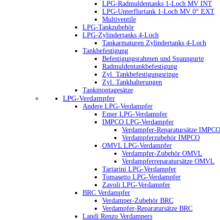
LPG-Radmuldentanks 1-Loch MV INT
LPG-Unterflurtank 1-Loch MV 0° EXT
Multiventile
LPG-Tankzubehör
LPG-Zylindertanks 4-Loch
Tankarmaturen Zylindertanks 4-Loch
Tankbefestigung
Befestigungsrahmen und Spanngurte
Radmuldentankbefestigung
Zyl. Tankbefestigungsringe
Zyl. Tankhalterungen
Tankmontagesätze
LPG-Verdampfer
Andere LPG-Verdampfer
Emer LPG-Verdampfer
IMPCO LPG-Verdampfer
Verdampfer-Reparatursätze IMPC
Verdampferzubehör IMPCO
OMVL LPG-Verdampfer
Verdampfer-Zubehör OMVL
Verdampferreparatursätze OMVL
Tartarini LPG-Verdampfer
Tomasetto LPG-Verdampfer
Zavoli LPG-Verdampfer
BRC Verdampfer
Verdamper-Zubehör BRC
Verdampfer-Reparatursätze BRC
Landi Renzo Verdampers