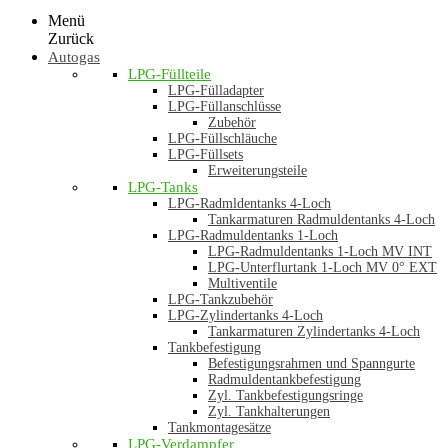
Menü
Zurück
Autogas
LPG-Füllteile
LPG-Fülladapter
LPG-Füllanschlüsse
Zubehör
LPG-Füllschläuche
LPG-Füllsets
Erweiterungsteile
LPG-Tanks
LPG-Radmldentanks 4-Loch
Tankarmaturen Radmuldentanks 4-Loch
LPG-Radmuldentanks 1-Loch
LPG-Radmuldentanks 1-Loch MV INT
LPG-Unterflurtank 1-Loch MV 0° EXT
Multiventile
LPG-Tankzubehör
LPG-Zylindertanks 4-Loch
Tankarmaturen Zylindertanks 4-Loch
Tankbefestigung
Befestigungsrahmen und Spanngurte
Radmuldentankbefestigung
Zyl. Tankbefestigungsringe
Zyl. Tankhalterungen
Tankmontagesätze
LPG-Verdampfer