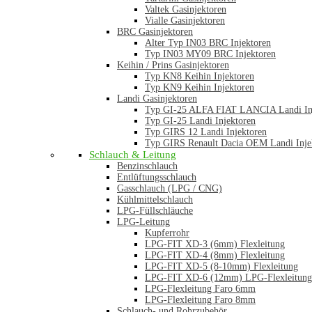
Valtek Gasinjektoren
Vialle Gasinjektoren
BRC Gasinjektoren
Alter Typ IN03 BRC Injektoren
Typ IN03 MY09 BRC Injektoren
Keihin / Prins Gasinjektoren
Typ KN8 Keihin Injektoren
Typ KN9 Keihin Injektoren
Landi Gasinjektoren
Typ GI-25 ALFA FIAT LANCIA Landi In
Typ GI-25 Landi Injektoren
Typ GIRS 12 Landi Injektoren
Typ GIRS Renault Dacia OEM Landi Inje
Schlauch & Leitung
Benzinschlauch
Entlüftungsschlauch
Gasschlauch (LPG / CNG)
Kühlmittelschlauch
LPG-Füllschläuche
LPG-Leitung
Kupferrohr
LPG-FIT XD-3 (6mm) Flexleitung
LPG-FIT XD-4 (8mm) Flexleitung
LPG-FIT XD-5 (8-10mm) Flexleitung
LPG-FIT XD-6 (12mm) LPG-Flexleitung
LPG-Flexleitung Faro 6mm
LPG-Flexleitung Faro 8mm
Schlauch- und Rohrzubehör