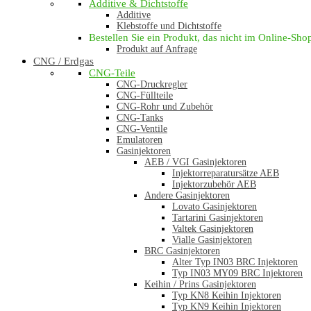
Additive & Dichtstoffe
Additive
Klebstoffe und Dichtstoffe
Bestellen Sie ein Produkt, das nicht im Online-Shop 
Produkt auf Anfrage
CNG / Erdgas
CNG-Teile
CNG-Druckregler
CNG-Füllteile
CNG-Rohr und Zubehör
CNG-Tanks
CNG-Ventile
Emulatoren
Gasinjektoren
AEB / VGI Gasinjektoren
Injektorreparatursätze AEB
Injektorzubehör AEB
Andere Gasinjektoren
Lovato Gasinjektoren
Tartarini Gasinjektoren
Valtek Gasinjektoren
Vialle Gasinjektoren
BRC Gasinjektoren
Alter Typ IN03 BRC Injektoren
Typ IN03 MY09 BRC Injektoren
Keihin / Prins Gasinjektoren
Typ KN8 Keihin Injektoren
Typ KN9 Keihin Injektoren