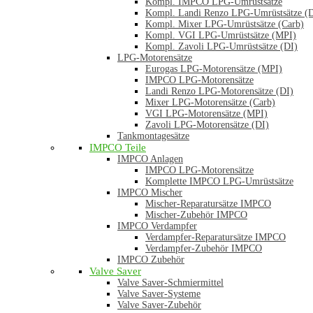
Kompl. IMPCO LPG-Umrüstsätze
Kompl. Landi Renzo LPG-Umrüstsätze (
Kompl. Mixer LPG-Umrüstsätze (Carb)
Kompl. VGI LPG-Umrüstsätze (MPI)
Kompl. Zavoli LPG-Umrüstsätze (DI)
LPG-Motorensätze
Eurogas LPG-Motorensätze (MPI)
IMPCO LPG-Motorensätze
Landi Renzo LPG-Motorensätze (DI)
Mixer LPG-Motorensätze (Carb)
VGI LPG-Motorensätze (MPI)
Zavoli LPG-Motorensätze (DI)
Tankmontagesätze
IMPCO Teile
IMPCO Anlagen
IMPCO LPG-Motorensätze
Komplette IMPCO LPG-Umrüstsätze
IMPCO Mischer
Mischer-Reparatursätze IMPCO
Mischer-Zubehör IMPCO
IMPCO Verdampfer
Verdampfer-Reparatursätze IMPCO
Verdampfer-Zubehör IMPCO
IMPCO Zubehör
Valve Saver
Valve Saver-Schmiermittel
Valve Saver-Systeme
Valve Saver-Zubehör