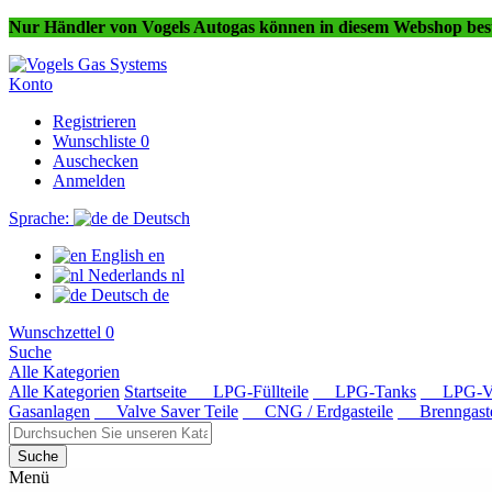
Nur Händler von Vogels Autogas können in diesem Webshop best
Konto
Registrieren
Wunschliste
0
Auschecken
Anmelden
Sprache:
de
Deutsch
English
en
Nederlands
nl
Deutsch
de
Wunschzettel
0
Suche
Alle Kategorien
Alle Kategorien
Startseite
LPG-Füllteile
LPG-Tanks
LPG-Ver
Gasanlagen
Valve Saver Teile
CNG / Erdgasteile
Brenngaste
Suche
Menü