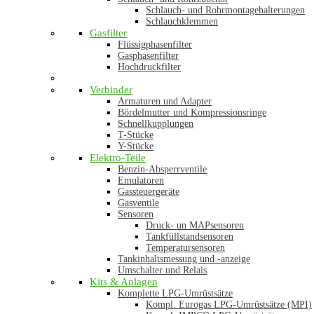
Schlauch- und Rohrmontagehalterungen
Schlauchklemmen
Gasfilter
Flüssigphasenfilter
Gasphasenfilter
Hochdruckfilter
Verbinder
Armaturen und Adapter
Bördelmutter und Kompressionsringe
Schnellkupplungen
T-Stücke
Y-Stücke
Elektro-Teile
Benzin-Absperrventile
Emulatoren
Gassteuergeräte
Gasventile
Sensoren
Druck- un MAPsensoren
Tankfüllstandsensoren
Temperatursensoren
Tankinhaltsmessung und -anzeige
Umschalter und Relais
Kits & Anlagen
Komplette LPG-Umrüstsätze
Kompl. Eurogas LPG-Umrüstsätze (MPI)