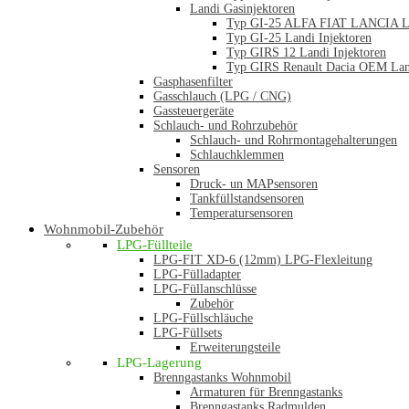
Landi Gasinjektoren
Typ GI-25 ALFA FIAT LANCIA La
Typ GI-25 Landi Injektoren
Typ GIRS 12 Landi Injektoren
Typ GIRS Renault Dacia OEM Land
Gasphasenfilter
Gasschlauch (LPG / CNG)
Gassteuergeräte
Schlauch- und Rohrzubehör
Schlauch- und Rohrmontagehalterungen
Schlauchklemmen
Sensoren
Druck- un MAPsensoren
Tankfüllstandsensoren
Temperatursensoren
Wohnmobil-Zubehör
LPG-Füllteile
LPG-FIT XD-6 (12mm) LPG-Flexleitung
LPG-Fülladapter
LPG-Füllanschlüsse
Zubehör
LPG-Füllschläuche
LPG-Füllsets
Erweiterungsteile
LPG-Lagerung
Brenngastanks Wohnmobil
Armaturen für Brenngastanks
Brenngastanks Radmulden