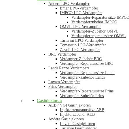
Andere LPG-Verdampfer
Emer LPG-Verdampfer
IMPCO LPG-Verdampfer
Verdampfer-Reparatursätze IMPC
Verdampferzubehör IMPCO
OMVL LPG-Verdampfer
Verdampfer-Zubehör OMVL
Verdampferreparatursätze OMVL
Tartarini LPG-Verdampfer
Tomasetto LPG-Verdampfer
Zavoli LPG-Verdampfer
BRC Verdampfer
Verdamper-Zubehör BRC
Verdampfer-Reparatursätze BRC
Landi Renzo Verdampers
Verdampfer-Reparatursätze Landi
Verdampfer-Zubehör Landi
Lovato Verdampfer
Prins Verdampfer
Verdampfer-Reparatursätze Prins
Verdampfer-Zubehör Prins
Gasinjektoren
AEB / VGI Gasinjektoren
Injektorreparatursätze AEB
Injektorzubehör AEB
Andere Gasinjektoren
Lovato Gasinjektoren
Tartarini Gasinjektoren