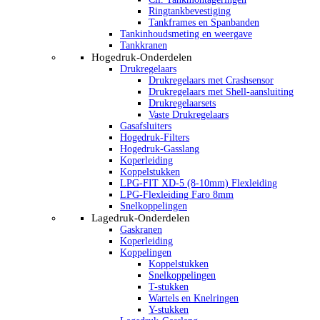
Ringtankbevestiging
Tankframes en Spanbanden
Tankinhoudsmeting en weergave
Tankkranen
Hogedruk-Onderdelen
Drukregelaars
Drukregelaars met Crashsensor
Drukregelaars met Shell-aansluiting
Drukregelaarsets
Vaste Drukregelaars
Gasafsluiters
Hogedruk-Filters
Hogedruk-Gasslang
Koperleiding
Koppelstukken
LPG-FIT XD-5 (8-10mm) Flexleiding
LPG-Flexleiding Faro 8mm
Snelkoppelingen
Lagedruk-Onderdelen
Gaskranen
Koperleiding
Koppelingen
Koppelstukken
Snelkoppelingen
T-stukken
Wartels en Knelringen
Y-stukken