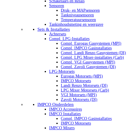
Schakelaars en Relais
Sensoren
Druk- en MAPsensoren
Tankniveausensoren
Temperatuursensoren
Tankinhoudsmeting en weergave
Sets & Installaties
Achtersets
Compl. LPG-Installaties
Compl. Eurogas Gassystemen (MPI)
Compl. IMPCO Gasinstallaties
Compl. Landi Renzo Gassystemen (DI)
Compl. LPG Mixer-installaties (Carb)
Compl. VGI Gassystemen (MPI)
Compl. Zavoli Gassystemen (DI)
LPG-Motorsets
Eurogas Motorsets (MPI)
IMPCO Motorsets
Landi Renzo Motorsets (DI)
LPG Mixer Motorsets (Carb)
VGI Motorsets (MPI)
Zavoli Motorsets (DI)
IMPCO Onderdelen
IMPCO Accessoires
IMPCO Installaties
Compl. IMPCO Gasinstallaties
IMPCO Motorsets
IMPCO Mixers