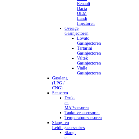
Renault
Dacia
OEM
Landi
Injectoren
Overige
Gasinjectoren
Lovato
Gasinjectoren
Tartarini
Gasinjectoren
Valtek
Gasinjectoren
Vialle
Gasinjectoren
Gasslang
(LPG /
CNG)
Sensoren
Druk-
en
MAPsensoren
Tankniveausensoren
Temperatuursensoren
Slang- en
Leidingaccessoires
Slang-
en