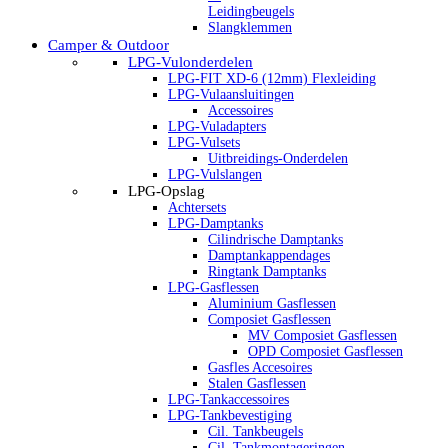
Leidingbeugels
Slangklemmen
Camper & Outdoor
LPG-Vulonderdelen
LPG-FIT XD-6 (12mm) Flexleiding
LPG-Vulaansluitingen
Accessoires
LPG-Vuladapters
LPG-Vulsets
Uitbreidings-Onderdelen
LPG-Vulslangen
LPG-Opslag
Achtersets
LPG-Damptanks
Cilindrische Damptanks
Damptankappendages
Ringtank Damptanks
LPG-Gasflessen
Aluminium Gasflessen
Composiet Gasflessen
MV Composiet Gasflessen
OPD Composiet Gasflessen
Gasfles Accesoires
Stalen Gasflessen
LPG-Tankaccessoires
LPG-Tankbevestiging
Cil. Tankbeugels
Cil. Tankmontageringen