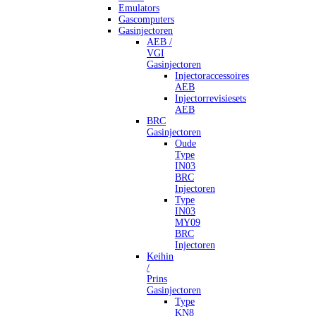
Emulators
Gascomputers
Gasinjectoren
AEB /
VGI
Gasinjectoren
Injectoraccessoires
AEB
Injectorrevisiesets
AEB
BRC
Gasinjectoren
Oude
Type
IN03
BRC
Injectoren
Type
IN03
MY09
BRC
Injectoren
Keihin
/
Prins
Gasinjectoren
Type
KN8