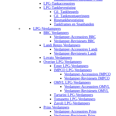
LPG-Tankaccessoires
LPG-Tankbevestiging
Cil. Tankbeugels
Cil. Tankmontageringen
Ringtankbevestiging
Tankframes en Spanbanden
LPG-Verdampers
BRC Verdampers
Verdamper-Accessoires BRC
Verdamper-Revisiesets BRC
Landi Renzo Verdampers
Verdamper-Accessoires Landi
Verdamper-Revisiesets Landi
Lovato Verdampers
Overige LPG-Verdampers
Emer LPG-Verdampers
IMPCO LPG-Verdampers
Verdamper-Accessoires IMPCO
Verdamper-Revisiesets IMPCO
OMVL LPG-Verdampers
Verdamper-Accessoires OMVL
Verdamper-Revisiesets OMVL
Tartarini LPG-Verdampers
Tomasetto LPG-Verdampers
Zavoli LPG-Verdampers
Prins Verdampers
Verdamper-Accessoires Prins
Verdamper-Revisiesets Prins