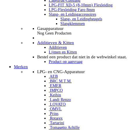
Lagedruk-Gasslang
LPG-FIT XD-5 (8-10mm) Flexleiding
LPG-Flexleiding Faro 8mm
Slang- en Leidingaccessoires
Slang- en Leidingbeugels
Slangklemmen
Gasapparatuur
Nog Geen Producten
Additieven & Kitten
Additieven
Lijmen en Kitten
Bestel een product dat niet in de webwinkel staat.
Product op aanvraag
Merken
LPG- en CNG-Apparatuur
AEB
BRC M.T.M.
EMER
IMPCO
Keihin
Landi Renzo
LOVATO
OMVL
Prins
Rotarex
Tartarini
Tomasetto Achille