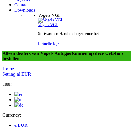
Contact
Downloads
Vogels VGI
Vogels VGI
Software en Handleidingen voor het...

Snelle kijk
Alleen dealers van Vogels Autogas kunnen op deze webshop
bestellen.
Home
Setting
nl
EUR
Taal:
Currency:
€ EUR