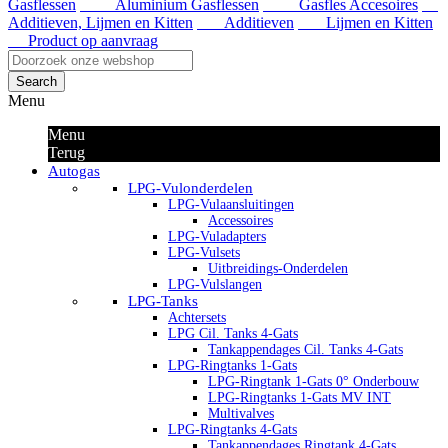
Gasflessen
Aluminium Gasflessen
Gasfles Accesoires
Additieven, Lijmen en Kitten
Additieven
Lijmen en Kitten
Product op aanvraag
Search
Menu
Menu
Terug
Autogas
LPG-Vulonderdelen
LPG-Vulaansluitingen
Accessoires
LPG-Vuladapters
LPG-Vulsets
Uitbreidings-Onderdelen
LPG-Vulslangen
LPG-Tanks
Achtersets
LPG Cil. Tanks 4-Gats
Tankappendages Cil. Tanks 4-Gats
LPG-Ringtanks 1-Gats
LPG-Ringtank 1-Gats 0° Onderbouw
LPG-Ringtanks 1-Gats MV INT
Multivalves
LPG-Ringtanks 4-Gats
Tankappendages Ringtank 4-Gats