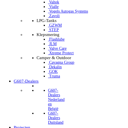
Valtek
Vialle
Vogels Autogas Systems
Zavoli
LPG-Tanks
GZWM
STEP
Klepsmering
Flashlube
JLM
Valve Care
Xtreme Protect
Camper & Outdoor
Cavagna Group
Dekalin
GOK
Truma
G607-Dealers
G607-
Dealers
Nederland
en
België
G607-
Dealers
Duitsland
Projecten