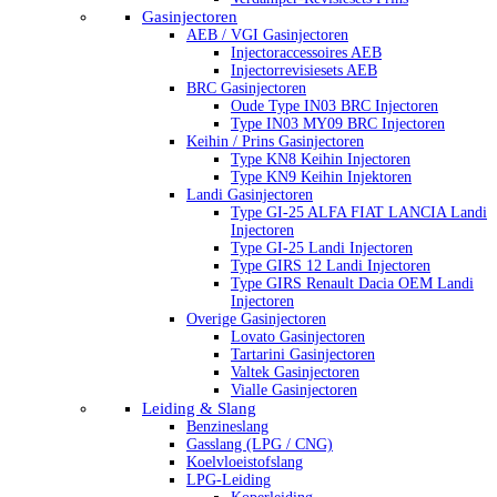
Gasinjectoren
AEB / VGI Gasinjectoren
Injectoraccessoires AEB
Injectorrevisiesets AEB
BRC Gasinjectoren
Oude Type IN03 BRC Injectoren
Type IN03 MY09 BRC Injectoren
Keihin / Prins Gasinjectoren
Type KN8 Keihin Injectoren
Type KN9 Keihin Injektoren
Landi Gasinjectoren
Type GI-25 ALFA FIAT LANCIA Landi
Injectoren
Type GI-25 Landi Injectoren
Type GIRS 12 Landi Injectoren
Type GIRS Renault Dacia OEM Landi
Injectoren
Overige Gasinjectoren
Lovato Gasinjectoren
Tartarini Gasinjectoren
Valtek Gasinjectoren
Vialle Gasinjectoren
Leiding & Slang
Benzineslang
Gasslang (LPG / CNG)
Koelvloeistofslang
LPG-Leiding