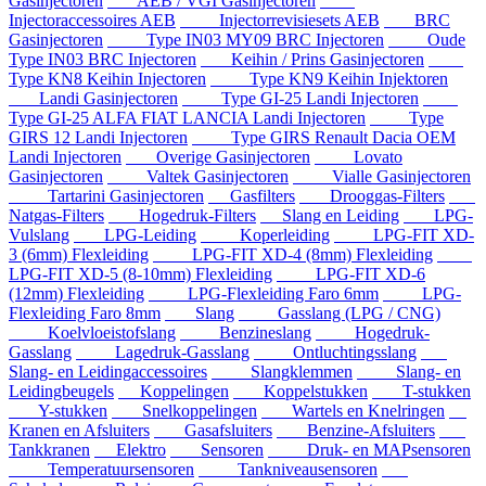
Gasinjectoren
AEB / VGI Gasinjectoren
Injectoraccessoires AEB
Injectorrevisiesets AEB
BRC
Gasinjectoren
Type IN03 MY09 BRC Injectoren
Oude
Type IN03 BRC Injectoren
Keihin / Prins Gasinjectoren
Type KN8 Keihin Injectoren
Type KN9 Keihin Injektoren
Landi Gasinjectoren
Type GI-25 Landi Injectoren
Type GI-25 ALFA FIAT LANCIA Landi Injectoren
Type
GIRS 12 Landi Injectoren
Type GIRS Renault Dacia OEM
Landi Injectoren
Overige Gasinjectoren
Lovato
Gasinjectoren
Valtek Gasinjectoren
Vialle Gasinjectoren
Tartarini Gasinjectoren
Gasfilters
Drooggas-Filters
Natgas-Filters
Hogedruk-Filters
Slang en Leiding
LPG-
Vulslang
LPG-Leiding
Koperleiding
LPG-FIT XD-
3 (6mm) Flexleiding
LPG-FIT XD-4 (8mm) Flexleiding
LPG-FIT XD-5 (8-10mm) Flexleiding
LPG-FIT XD-6
(12mm) Flexleiding
LPG-Flexleiding Faro 6mm
LPG-
Flexleiding Faro 8mm
Slang
Gasslang (LPG / CNG)
Koelvloeistofslang
Benzineslang
Hogedruk-
Gasslang
Lagedruk-Gasslang
Ontluchtingsslang
Slang- en Leidingaccessoires
Slangklemmen
Slang- en
Leidingbeugels
Koppelingen
Koppelstukken
T-stukken
Y-stukken
Snelkoppelingen
Wartels en Knelringen
Kranen en Afsluiters
Gasafsluiters
Benzine-Afsluiters
Tankkranen
Elektro
Sensoren
Druk- en MAPsensoren
Temperatuursensoren
Tankniveausensoren