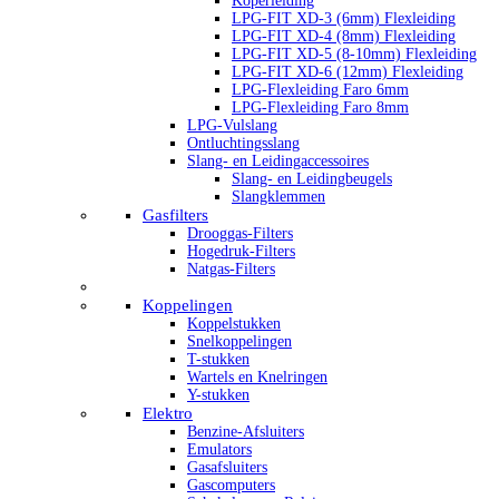
Koperleiding
LPG-FIT XD-3 (6mm) Flexleiding
LPG-FIT XD-4 (8mm) Flexleiding
LPG-FIT XD-5 (8-10mm) Flexleiding
LPG-FIT XD-6 (12mm) Flexleiding
LPG-Flexleiding Faro 6mm
LPG-Flexleiding Faro 8mm
LPG-Vulslang
Ontluchtingsslang
Slang- en Leidingaccessoires
Slang- en Leidingbeugels
Slangklemmen
Gasfilters
Drooggas-Filters
Hogedruk-Filters
Natgas-Filters
Koppelingen
Koppelstukken
Snelkoppelingen
T-stukken
Wartels en Knelringen
Y-stukken
Elektro
Benzine-Afsluiters
Emulators
Gasafsluiters
Gascomputers