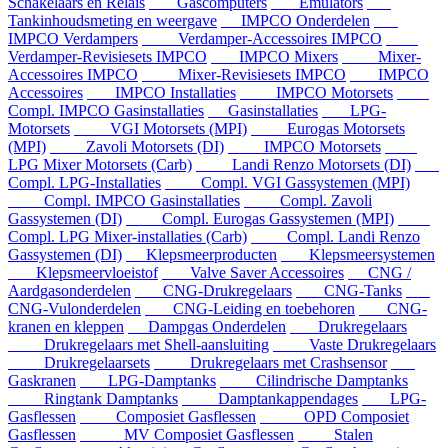
Schakelaars en Relais
Gascomputers
Emulators
Tankinhoudsmeting en weergave
IMPCO Onderdelen
IMPCO Verdampers
Verdamper-Accessoires IMPCO
Verdamper-Revisiesets IMPCO
IMPCO Mixers
Mixer-
Accessoires IMPCO
Mixer-Revisiesets IMPCO
IMPCO
Accessoires
IMPCO Installaties
IMPCO Motorsets
Compl. IMPCO Gasinstallaties
Gasinstallaties
LPG-
Motorsets
VGI Motorsets (MPI)
Eurogas Motorsets
(MPI)
Zavoli Motorsets (DI)
IMPCO Motorsets
LPG Mixer Motorsets (Carb)
Landi Renzo Motorsets (DI)
Compl. LPG-Installaties
Compl. VGI Gassystemen (MPI)
Compl. IMPCO Gasinstallaties
Compl. Zavoli
Gassystemen (DI)
Compl. Eurogas Gassystemen (MPI)
Compl. LPG Mixer-installaties (Carb)
Compl. Landi Renzo
Gassystemen (DI)
Klepsmeerproducten
Klepsmeersystemen
Klepsmeervloeistof
Valve Saver Accessoires
CNG /
Aardgasonderdelen
CNG-Drukregelaars
CNG-Tanks
CNG-Vulonderdelen
CNG-Leiding en toebehoren
CNG-
kranen en kleppen
Dampgas Onderdelen
Drukregelaars
Drukregelaars met Shell-aansluiting
Vaste Drukregelaars
Drukregelaarsets
Drukregelaars met Crashsensor
Gaskranen
LPG-Damptanks
Cilindrische Damptanks
Ringtank Damptanks
Damptankappendages
LPG-
Gasflessen
Composiet Gasflessen
OPD Composiet
Gasflessen
MV Composiet Gasflessen
Stalen