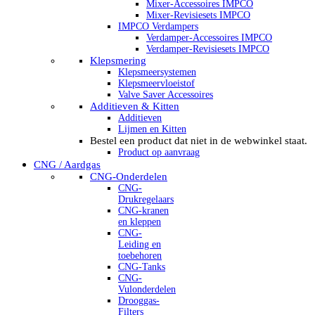
Mixer-Accessoires IMPCO
Mixer-Revisiesets IMPCO
IMPCO Verdampers
Verdamper-Accessoires IMPCO
Verdamper-Revisiesets IMPCO
Klepsmering
Klepsmeersystemen
Klepsmeervloeistof
Valve Saver Accessoires
Additieven & Kitten
Additieven
Lijmen en Kitten
Bestel een product dat niet in de webwinkel staat.
Product op aanvraag
CNG / Aardgas
CNG-Onderdelen
CNG-
Drukregelaars
CNG-kranen
en kleppen
CNG-
Leiding en
toebehoren
CNG-Tanks
CNG-
Vulonderdelen
Drooggas-
Filters