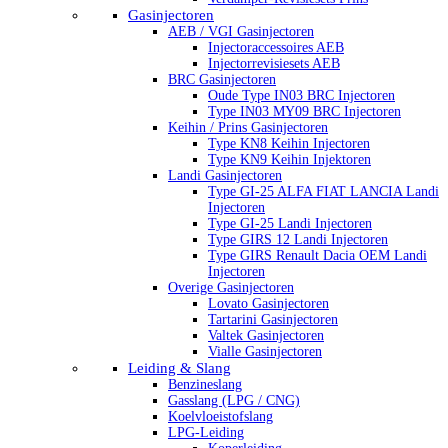
Gasinjectoren
AEB / VGI Gasinjectoren
Injectoraccessoires AEB
Injectorrevisiesets AEB
BRC Gasinjectoren
Oude Type IN03 BRC Injectoren
Type IN03 MY09 BRC Injectoren
Keihin / Prins Gasinjectoren
Type KN8 Keihin Injectoren
Type KN9 Keihin Injektoren
Landi Gasinjectoren
Type GI-25 ALFA FIAT LANCIA Landi
Injectoren
Type GI-25 Landi Injectoren
Type GIRS 12 Landi Injectoren
Type GIRS Renault Dacia OEM Landi
Injectoren
Overige Gasinjectoren
Lovato Gasinjectoren
Tartarini Gasinjectoren
Valtek Gasinjectoren
Vialle Gasinjectoren
Leiding & Slang
Benzineslang
Gasslang (LPG / CNG)
Koelvloeistofslang
LPG-Leiding