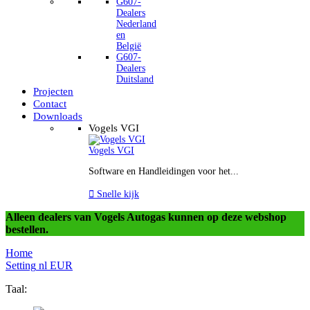
G607-
Dealers
Nederland
en
België
G607-
Dealers
Duitsland
Projecten
Contact
Downloads
Vogels VGI
Vogels VGI
Software en Handleidingen voor het...

Snelle kijk
Alleen dealers van Vogels Autogas kunnen op deze webshop
bestellen.
Home
Setting
nl
EUR
Taal: