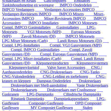
Schakelaars en Relais
Gascomputers
Emulators
Tankinhoudsmeting en weergave
IMPCO Onderdelen
IMPCO Verdampers
Verdamper-Accessoires IMPCO
Verdamper-Revisiesets IMPCO
IMPCO Mixers
Mixer-
Accessoires IMPCO
Mixer-Revisiesets IMPCO
IMPCO
Accessoires
IMPCO Installaties
IMPCO Motorsets
Compl. IMPCO Gasinstallaties
Gasinstallaties
LPG-
Motorsets
VGI Motorsets (MPI)
Eurogas Motorsets
(MPI)
Zavoli Motorsets (DI)
IMPCO Motorsets
LPG Mixer Motorsets (Carb)
Landi Renzo Motorsets (DI)
Compl. LPG-Installaties
Compl. VGI Gassystemen (MPI)
Compl. IMPCO Gasinstallaties
Compl. Zavoli
Gassystemen (DI)
Compl. Eurogas Gassystemen (MPI)
Compl. LPG Mixer-installaties (Carb)
Compl. Landi Renzo
Gassystemen (DI)
Klepsmeerproducten
Klepsmeersystemen
Klepsmeervloeistof
Valve Saver Accessoires
CNG /
Aardgasonderdelen
CNG-Drukregelaars
CNG-Tanks
CNG-Vulonderdelen
CNG-Leiding en toebehoren
CNG-
kranen en kleppen
Dampgas Onderdelen
Drukregelaars
Drukregelaars met Shell-aansluiting
Vaste Drukregelaars
Drukregelaarsets
Drukregelaars met Crashsensor
Gaskranen
LPG-Damptanks
Cilindrische Damptanks
Ringtank Damptanks
Damptankappendages
LPG-
Gasflessen
Composiet Gasflessen
OPD Composiet
Gasflessen
MV Composiet Gasflessen
Stalen