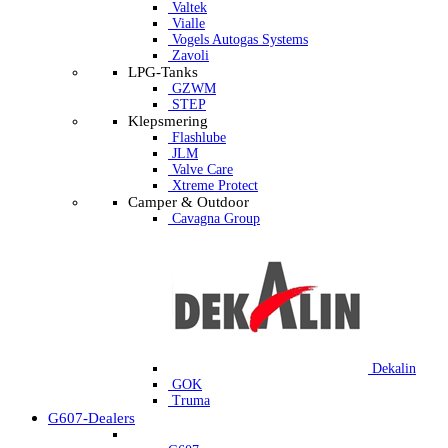
Valtek
Vialle
Vogels Autogas Systems
Zavoli
LPG-Tanks
GZWM
STEP
Klepsmering
Flashlube
JLM
Valve Care
Xtreme Protect
Camper & Outdoor
Cavagna Group
Dekalin
GOK
Truma
G607-Dealers