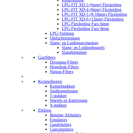
Koperleiding
LPG-FIT XD-3 (6mm) Flexleiding
LPG-FIT XD-4 (8mm) Flexleiding
LPG-FIT XD-5 (8-10mm) Flexleiding
LPG-FIT XD-6 (12mm) Flexleiding
LPG-Flexleiding Faro 6mm
LPG-Flexleiding Faro 8mm
LPG-Vulslang
Ontluchtingsslang
Slang- en Leidingaccessoires
Slang- en Leidingbeugels
Slangklemmen
Gasfilters
Drooggas-Filters
Hogedruk-Filters
Natgas-Filters
Koppelingen
Koppelstukken
Snelkoppelingen
T-stukken
Wartels en Knelringen
Y-stukken
Elektro
Benzine-Afsluiters
Emulators
Gasafsluiters
Gascomputers