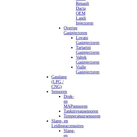
Renault
Dacia
OEM
Landi
Injectoren
Overige
Gasinjectoren
Lovato
Gasinjectoren
Tartarini
Gasinjectoren
Valtek
Gasinjectoren
Vialle
Gasinjectoren
Gasslang
(LPG /
CNG)
Sensoren
Druk-
en
MAPsensoren
Tankniveausensoren
Temperatuursensoren
Slang- en
Leidingaccessoires
Slang-
en