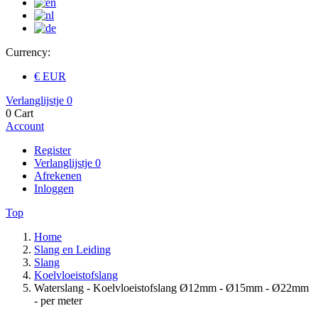
Currency:
€ EUR
Verlanglijstje
0
0
Cart
Account
Register
Verlanglijstje
0
Afrekenen
Inloggen
Top
Home
Slang en Leiding
Slang
Koelvloeistofslang
Waterslang - Koelvloeistofslang Ø12mm - Ø15mm - Ø22mm
- per meter