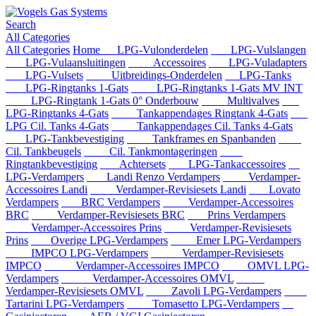
Search
All Categories
All Categories
Home
LPG-Vulonderdelen
LPG-Vulslangen
LPG-Vulaansluitingen
Accessoires
LPG-Vuladapters
LPG-Vulsets
Uitbreidings-Onderdelen
LPG-Tanks
LPG-Ringtanks 1-Gats
LPG-Ringtanks 1-Gats MV INT
LPG-Ringtank 1-Gats 0° Onderbouw
Multivalves
LPG-Ringtanks 4-Gats
Tankappendages Ringtank 4-Gats
LPG Cil. Tanks 4-Gats
Tankappendages Cil. Tanks 4-Gats
LPG-Tankbevestiging
Tankframes en Spanbanden
Cil. Tankbeugels
Cil. Tankmontageringen
Ringtankbevestiging
Achtersets
LPG-Tankaccessoires
LPG-Verdampers
Landi Renzo Verdampers
Verdamper-
Accessoires Landi
Verdamper-Revisiesets Landi
Lovato
Verdampers
BRC Verdampers
Verdamper-Accessoires
BRC
Verdamper-Revisiesets BRC
Prins Verdampers
Verdamper-Accessoires Prins
Verdamper-Revisiesets
Prins
Overige LPG-Verdampers
Emer LPG-Verdampers
IMPCO LPG-Verdampers
Verdamper-Revisiesets
IMPCO
Verdamper-Accessoires IMPCO
OMVL LPG-
Verdampers
Verdamper-Accessoires OMVL
Verdamper-Revisiesets OMVL
Zavoli LPG-Verdampers
Tartarini LPG-Verdampers
Tomasetto LPG-Verdampers