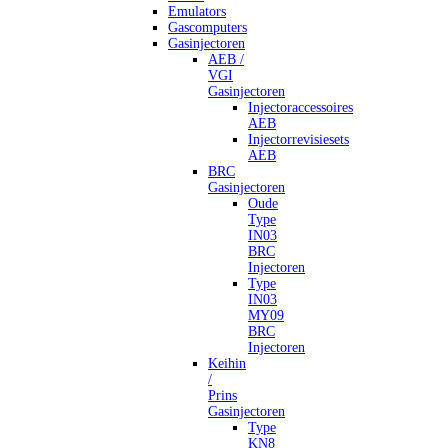
Emulators
Gascomputers
Gasinjectoren
AEB /
VGI
Gasinjectoren
Injectoraccessoires
AEB
Injectorrevisiesets
AEB
BRC
Gasinjectoren
Oude
Type
IN03
BRC
Injectoren
Type
IN03
MY09
BRC
Injectoren
Keihin
/
Prins
Gasinjectoren
Type
KN8