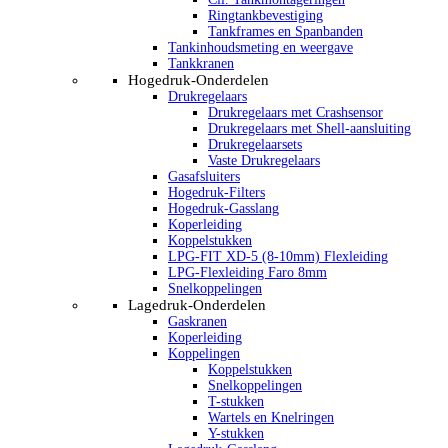
Ringtankbevestiging
Tankframes en Spanbanden
Tankinhoudsmeting en weergave
Tankkranen
Hogedruk-Onderdelen
Drukregelaars
Drukregelaars met Crashsensor
Drukregelaars met Shell-aansluiting
Drukregelaarsets
Vaste Drukregelaars
Gasafsluiters
Hogedruk-Filters
Hogedruk-Gasslang
Koperleiding
Koppelstukken
LPG-FIT XD-5 (8-10mm) Flexleiding
LPG-Flexleiding Faro 8mm
Snelkoppelingen
Lagedruk-Onderdelen
Gaskranen
Koperleiding
Koppelingen
Koppelstukken
Snelkoppelingen
T-stukken
Wartels en Knelringen
Y-stukken