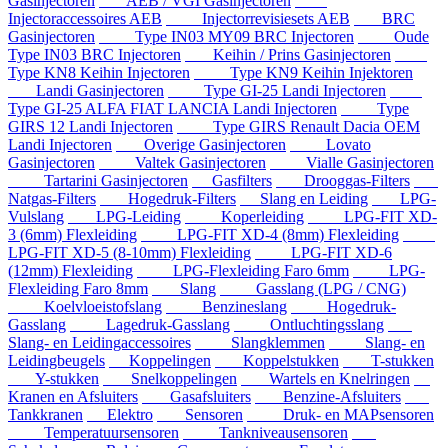
Gasinjectoren
AEB / VGI Gasinjectoren
Injectoraccessoires AEB
Injectorrevisiesets AEB
BRC
Gasinjectoren
Type IN03 MY09 BRC Injectoren
Oude
Type IN03 BRC Injectoren
Keihin / Prins Gasinjectoren
Type KN8 Keihin Injectoren
Type KN9 Keihin Injektoren
Landi Gasinjectoren
Type GI-25 Landi Injectoren
Type GI-25 ALFA FIAT LANCIA Landi Injectoren
Type
GIRS 12 Landi Injectoren
Type GIRS Renault Dacia OEM
Landi Injectoren
Overige Gasinjectoren
Lovato
Gasinjectoren
Valtek Gasinjectoren
Vialle Gasinjectoren
Tartarini Gasinjectoren
Gasfilters
Drooggas-Filters
Natgas-Filters
Hogedruk-Filters
Slang en Leiding
LPG-
Vulslang
LPG-Leiding
Koperleiding
LPG-FIT XD-
3 (6mm) Flexleiding
LPG-FIT XD-4 (8mm) Flexleiding
LPG-FIT XD-5 (8-10mm) Flexleiding
LPG-FIT XD-6
(12mm) Flexleiding
LPG-Flexleiding Faro 6mm
LPG-
Flexleiding Faro 8mm
Slang
Gasslang (LPG / CNG)
Koelvloeistofslang
Benzineslang
Hogedruk-
Gasslang
Lagedruk-Gasslang
Ontluchtingsslang
Slang- en Leidingaccessoires
Slangklemmen
Slang- en
Leidingbeugels
Koppelingen
Koppelstukken
T-stukken
Y-stukken
Snelkoppelingen
Wartels en Knelringen
Kranen en Afsluiters
Gasafsluiters
Benzine-Afsluiters
Tankkranen
Elektro
Sensoren
Druk- en MAPsensoren
Temperatuursensoren
Tankniveausensoren