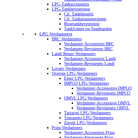
LPG-Tankaccessoires
LPG-Tankbevestiging
Cil. Tankbeugels
Cil. Tankmontageringen
Ringtankbevestiging
Tankframes en Spanbanden
LPG-Verdampers
BRC Verdampers
Verdamper-Accessoires BRC
Verdamper-Revisiesets BRC
Landi Renzo Verdampers
Verdamper-Accessoires Landi
Verdamper-Revisiesets Landi
Lovato Verdampers
Overige LPG-Verdampers
Emer LPG-Verdampers
IMPCO LPG-Verdampers
Verdamper-Accessoires IMPCO
Verdamper-Revisiesets IMPCO
OMVL LPG-Verdampers
Verdamper-Accessoires OMVL
Verdamper-Revisiesets OMVL
Tartarini LPG-Verdampers
Tomasetto LPG-Verdampers
Zavoli LPG-Verdampers
Prins Verdampers
Verdamper-Accessoires Prins
Verdamper-Revisiesets Prins