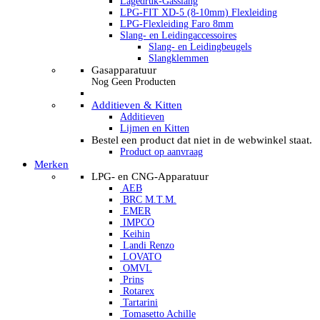
Lagedruk-Gasslang
LPG-FIT XD-5 (8-10mm) Flexleiding
LPG-Flexleiding Faro 8mm
Slang- en Leidingaccessoires
Slang- en Leidingbeugels
Slangklemmen
Gasapparatuur
Nog Geen Producten
Additieven & Kitten
Additieven
Lijmen en Kitten
Bestel een product dat niet in de webwinkel staat.
Product op aanvraag
Merken
LPG- en CNG-Apparatuur
AEB
BRC M.T.M.
EMER
IMPCO
Keihin
Landi Renzo
LOVATO
OMVL
Prins
Rotarex
Tartarini
Tomasetto Achille