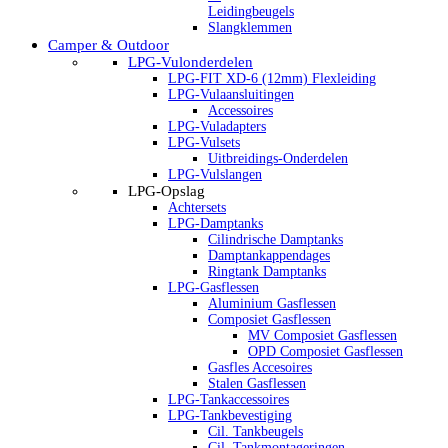
Leidingbeugels
Slangklemmen
Camper & Outdoor
LPG-Vulonderdelen
LPG-FIT XD-6 (12mm) Flexleiding
LPG-Vulaansluitingen
Accessoires
LPG-Vuladapters
LPG-Vulsets
Uitbreidings-Onderdelen
LPG-Vulslangen
LPG-Opslag
Achtersets
LPG-Damptanks
Cilindrische Damptanks
Damptankappendages
Ringtank Damptanks
LPG-Gasflessen
Aluminium Gasflessen
Composiet Gasflessen
MV Composiet Gasflessen
OPD Composiet Gasflessen
Gasfles Accesoires
Stalen Gasflessen
LPG-Tankaccessoires
LPG-Tankbevestiging
Cil. Tankbeugels
Cil. Tankmontageringen