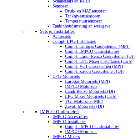
Schakelaars en Relais
Sensoren
Druk- en MAPsensoren
Tankniveausensoren
Temperatuursensoren
Tankinhoudsmeting en weergave
Sets & Installaties
Achtersets
Compl. LPG-Installaties
Compl. Eurogas Gassystemen (MPI)
Compl. IMPCO Gasinstallaties
Compl. Landi Renzo Gassystemen (DI)
Compl. LPG Mixer-installaties (Carb)
Compl. VGI Gassystemen (MPI)
Compl. Zavoli Gassystemen (DI)
LPG-Motorsets
Eurogas Motorsets (MPI)
IMPCO Motorsets
Landi Renzo Motorsets (DI)
LPG Mixer Motorsets (Carb)
VGI Motorsets (MPI)
Zavoli Motorsets (DI)
IMPCO Onderdelen
IMPCO Accessoires
IMPCO Installaties
Compl. IMPCO Gasinstallaties
IMPCO Motorsets
IMPCO Mixers