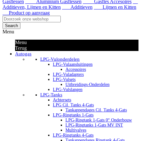
Gasflessen
Aluminium Gasflessen
Gasfles Accesoires
Additieven, Lijmen en Kitten
Additieven
Lijmen en Kitten
Product op aanvraag
Search
Menu
Menu
Terug
Autogas
LPG-Vulonderdelen
LPG-Vulaansluitingen
Accessoires
LPG-Vuladapters
LPG-Vulsets
Uitbreidings-Onderdelen
LPG-Vulslangen
LPG-Tanks
Achtersets
LPG Cil. Tanks 4-Gats
Tankappendages Cil. Tanks 4-Gats
LPG-Ringtanks 1-Gats
LPG-Ringtank 1-Gats 0° Onderbouw
LPG-Ringtanks 1-Gats MV INT
Multivalves
LPG-Ringtanks 4-Gats
Tankappendages Ringtank 4-Gats