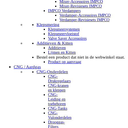
Mixer-Accessoires IMPCO
Mixer-Revisiesets IMPCO
IMPCO Verdampers
Verdamper-Accessoires IMPCO
Verdamper-Revisiesets IMPCO
Klepsmering
Klepsmeersystemen
Klepsmeervloeistof
Valve Saver Accessoires
Additieven & Kitten
Additieven
Lijmen en Kitten
Bestel een product dat niet in de webwinkel staat.
Product op aanvraag
CNG / Aardgas
CNG-Onderdelen
CNG-
Drukregelaars
CNG-kranen
en kleppen
CNG-
Leiding en
toebehoren
CNG-Tanks
CNG-
Vulonderdelen
Drooggas-
Filters