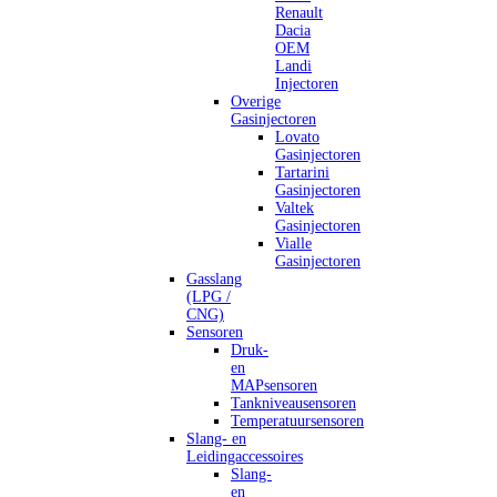
Renault
Dacia
OEM
Landi
Injectoren
Overige
Gasinjectoren
Lovato
Gasinjectoren
Tartarini
Gasinjectoren
Valtek
Gasinjectoren
Vialle
Gasinjectoren
Gasslang
(LPG /
CNG)
Sensoren
Druk-
en
MAPsensoren
Tankniveausensoren
Temperatuursensoren
Slang- en
Leidingaccessoires
Slang-
en