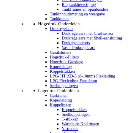
Ringtankbevestiging
Tankframes en Spanbanden
Tankinhoudsmeting en weergave
Tankkranen
Hogedruk-Onderdelen
Drukregelaars
Drukregelaars met Crashsensor
Drukregelaars met Shell-aansluiting
Drukregelaarsets
Vaste Drukregelaars
Gasafsluiters
Hogedruk-Filters
Hogedruk-Gasslang
Koperleiding
Koppelstukken
LPG-FIT XD-5 (8-10mm) Flexleiding
LPG-Flexleiding Faro 8mm
Snelkoppelingen
Lagedruk-Onderdelen
Gaskranen
Koperleiding
Koppelingen
Koppelstukken
Snelkoppelingen
T-stukken
Wartels en Knelringen
Y-stukken