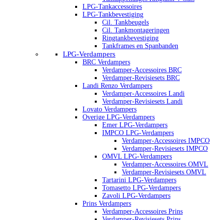
LPG-Tankaccessoires
LPG-Tankbevestiging
Cil. Tankbeugels
Cil. Tankmontageringen
Ringtankbevestiging
Tankframes en Spanbanden
LPG-Verdampers
BRC Verdampers
Verdamper-Accessoires BRC
Verdamper-Revisiesets BRC
Landi Renzo Verdampers
Verdamper-Accessoires Landi
Verdamper-Revisiesets Landi
Lovato Verdampers
Overige LPG-Verdampers
Emer LPG-Verdampers
IMPCO LPG-Verdampers
Verdamper-Accessoires IMPCO
Verdamper-Revisiesets IMPCO
OMVL LPG-Verdampers
Verdamper-Accessoires OMVL
Verdamper-Revisiesets OMVL
Tartarini LPG-Verdampers
Tomasetto LPG-Verdampers
Zavoli LPG-Verdampers
Prins Verdampers
Verdamper-Accessoires Prins
Verdamper-Revisiesets Prins