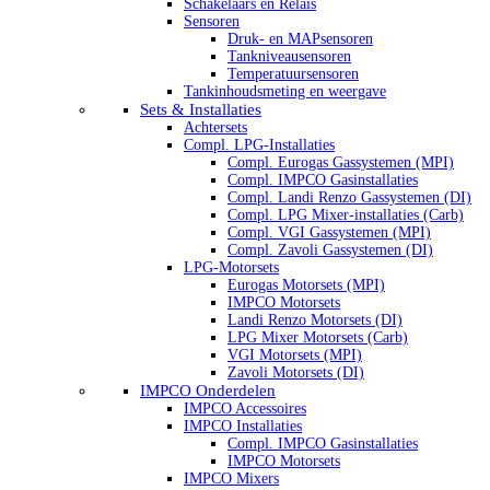
Schakelaars en Relais
Sensoren
Druk- en MAPsensoren
Tankniveausensoren
Temperatuursensoren
Tankinhoudsmeting en weergave
Sets & Installaties
Achtersets
Compl. LPG-Installaties
Compl. Eurogas Gassystemen (MPI)
Compl. IMPCO Gasinstallaties
Compl. Landi Renzo Gassystemen (DI)
Compl. LPG Mixer-installaties (Carb)
Compl. VGI Gassystemen (MPI)
Compl. Zavoli Gassystemen (DI)
LPG-Motorsets
Eurogas Motorsets (MPI)
IMPCO Motorsets
Landi Renzo Motorsets (DI)
LPG Mixer Motorsets (Carb)
VGI Motorsets (MPI)
Zavoli Motorsets (DI)
IMPCO Onderdelen
IMPCO Accessoires
IMPCO Installaties
Compl. IMPCO Gasinstallaties
IMPCO Motorsets
IMPCO Mixers