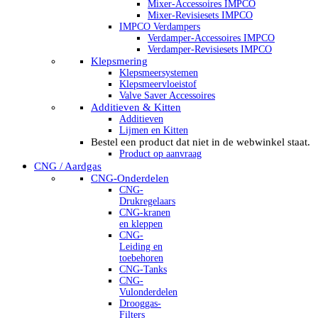
Mixer-Accessoires IMPCO
Mixer-Revisiesets IMPCO
IMPCO Verdampers
Verdamper-Accessoires IMPCO
Verdamper-Revisiesets IMPCO
Klepsmering
Klepsmeersystemen
Klepsmeervloeistof
Valve Saver Accessoires
Additieven & Kitten
Additieven
Lijmen en Kitten
Bestel een product dat niet in de webwinkel staat.
Product op aanvraag
CNG / Aardgas
CNG-Onderdelen
CNG-
Drukregelaars
CNG-kranen
en kleppen
CNG-
Leiding en
toebehoren
CNG-Tanks
CNG-
Vulonderdelen
Drooggas-
Filters