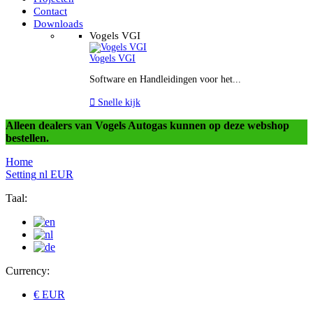
Contact
Downloads
Vogels VGI
Vogels VGI
Software en Handleidingen voor het...

Snelle kijk
Alleen dealers van Vogels Autogas kunnen op deze webshop
bestellen.
Home
Setting
nl
EUR
Taal:
Currency:
€ EUR