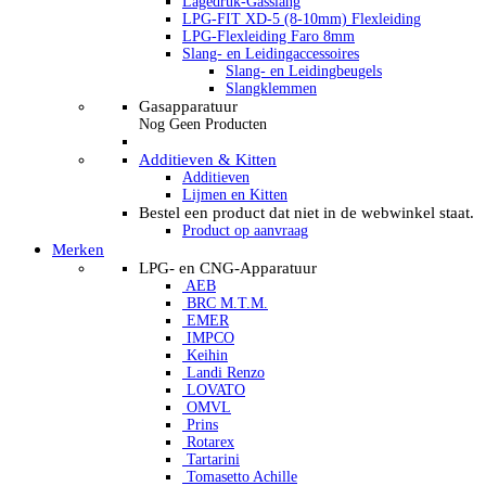
Lagedruk-Gasslang
LPG-FIT XD-5 (8-10mm) Flexleiding
LPG-Flexleiding Faro 8mm
Slang- en Leidingaccessoires
Slang- en Leidingbeugels
Slangklemmen
Gasapparatuur
Nog Geen Producten
Additieven & Kitten
Additieven
Lijmen en Kitten
Bestel een product dat niet in de webwinkel staat.
Product op aanvraag
Merken
LPG- en CNG-Apparatuur
AEB
BRC M.T.M.
EMER
IMPCO
Keihin
Landi Renzo
LOVATO
OMVL
Prins
Rotarex
Tartarini
Tomasetto Achille