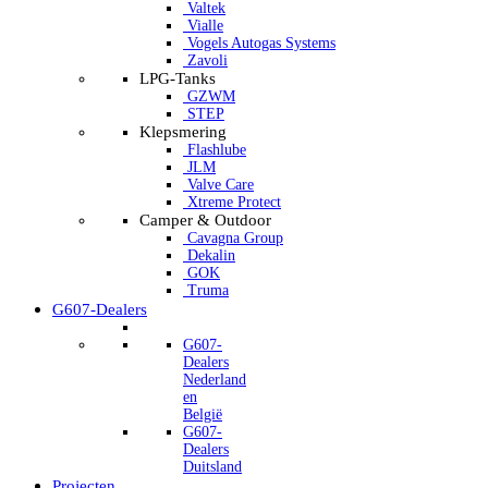
Valtek
Vialle
Vogels Autogas Systems
Zavoli
LPG-Tanks
GZWM
STEP
Klepsmering
Flashlube
JLM
Valve Care
Xtreme Protect
Camper & Outdoor
Cavagna Group
Dekalin
GOK
Truma
G607-Dealers
G607-
Dealers
Nederland
en
België
G607-
Dealers
Duitsland
Projecten