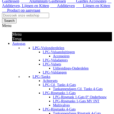
Gasflessen
Aluminium Gasflessen
Gasfles Accesoires
Additieven, Lijmen en Kitten
Additieven
Lijmen en Kitten
Product op aanvraag
Search
Menu
Menu
Terug
Autogas
LPG-Vulonderdelen
LPG-Vulaansluitingen
Accessoires
LPG-Vuladapters
LPG-Vulsets
Uitbreidings-Onderdelen
LPG-Vulslangen
LPG-Tanks
Achtersets
LPG Cil. Tanks 4-Gats
Tankappendages Cil. Tanks 4-Gats
LPG-Ringtanks 1-Gats
LPG-Ringtank 1-Gats 0° Onderbouw
LPG-Ringtanks 1-Gats MV INT
Multivalves
LPG-Ringtanks 4-Gats
Tankappendages Ringtank 4-Gats