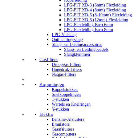
Koperleiding
LPG-FIT XD-3 (6mm) Flexleiding
LPG-FIT XD-4 (8mm) Flexleiding
LPG-FIT XD-5 (8-10mm) Flexleiding
LPG-FIT XD-6 (12mm) Flexleiding
LPG-Flexleiding Faro 6mm
LPG-Flexleiding Faro 8mm
LPG-Vulslang
Ontluchtingsslang
Slang- en Leidingaccessoires
Slang- en Leidingbeugels
Slangklemmen
Gasfilters
Drooggas-Filters
Hogedruk-Filters
Natgas-Filters
Koppelingen
Koppelstukken
Snelkoppelingen
T-stukken
Wartels en Knelringen
Y-stukken
Elektro
Benzine-Afsluiters
Emulators
Gasafsluiters
Gascomputers