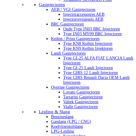
Gasinjectoren
AEB / VGI Gasinjectoren
Injectoraccessoires AEB
Injectorrevisiesets AEB
BRC Gasinjectoren
Oude Type IN03 BRC Injectoren
Type IN03 MY09 BRC Injectoren
Keihin / Prins Gasinjectoren
Type KN8 Keihin Injectoren
Type KN9 Keihin Injektoren
Landi Gasinjectoren
Type GI-25 ALFA FIAT LANCIA Landi
Injectoren
Type GI-25 Landi Injectoren
Type GIRS 12 Landi Injectoren
Type GIRS Renault Dacia OEM Landi
Injectoren
Overige Gasinjectoren
Lovato Gasinjectoren
Tartarini Gasinjectoren
Valtek Gasinjectoren
Vialle Gasinjectoren
Leiding & Slang
Benzineslang
Gasslang (LPG / CNG)
Koelvloeistofslang
LPG-Leiding