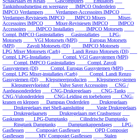
Schakelaars en Relais
Gascomputers
Emulators
Tankinhoudsmeting en weergave
IMPCO Onderdelen
IMPCO Verdampers
Verdamper-Accessoires IMPCO
Verdamper-Revisiesets IMPCO
IMPCO Mixers
Mixer-
Accessoires IMPCO
Mixer-Revisiesets IMPCO
IMPCO
Accessoires
IMPCO Installaties
IMPCO Motorsets
Compl. IMPCO Gasinstallaties
Gasinstallaties
LPG-
Motorsets
VGI Motorsets (MPI)
Eurogas Motorsets
(MPI)
Zavoli Motorsets (DI)
IMPCO Motorsets
LPG Mixer Motorsets (Carb)
Landi Renzo Motorsets (DI)
Compl. LPG-Installaties
Compl. VGI Gassystemen (MPI)
Compl. IMPCO Gasinstallaties
Compl. Zavoli
Gassystemen (DI)
Compl. Eurogas Gassystemen (MPI)
Compl. LPG Mixer-installaties (Carb)
Compl. Landi Renzo
Gassystemen (DI)
Klepsmeerproducten
Klepsmeersystemen
Klepsmeervloeistof
Valve Saver Accessoires
CNG /
Aardgasonderdelen
CNG-Drukregelaars
CNG-Tanks
CNG-Vulonderdelen
CNG-Leiding en toebehoren
CNG-
kranen en kleppen
Dampgas Onderdelen
Drukregelaars
Drukregelaars met Shell-aansluiting
Vaste Drukregelaars
Drukregelaarsets
Drukregelaars met Crashsensor
Gaskranen
LPG-Damptanks
Cilindrische Damptanks
Ringtank Damptanks
Damptankappendages
LPG-
Gasflessen
Composiet Gasflessen
OPD Composiet
Gasflessen
MV Composiet Gasflessen
Stalen