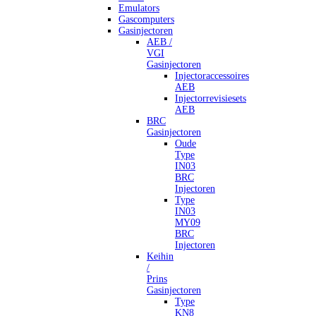
Emulators
Gascomputers
Gasinjectoren
AEB /
VGI
Gasinjectoren
Injectoraccessoires
AEB
Injectorrevisiesets
AEB
BRC
Gasinjectoren
Oude
Type
IN03
BRC
Injectoren
Type
IN03
MY09
BRC
Injectoren
Keihin
/
Prins
Gasinjectoren
Type
KN8