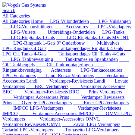
Search
All Categories
All Categories
Home
LPG-Vulonderdelen
LPG-Vulslangen
LPG-Vulaansluitingen
Accessoires
LPG-Vuladapters
LPG-Vulsets
Uitbreidings-Onderdelen
LPG-Tanks
LPG-Ringtanks 1-Gats
LPG-Ringtanks 1-Gats MV INT
LPG-Ringtank 1-Gats 0° Onderbouw
Multivalves
LPG-Ringtanks 4-Gats
Tankappendages Ringtank 4-Gats
LPG Cil. Tanks 4-Gats
Tankappendages Cil. Tanks 4-Gats
LPG-Tankbevestiging
Tankframes en Spanbanden
Cil. Tankbeugels
Cil. Tankmontageringen
Ringtankbevestiging
Achtersets
LPG-Tankaccessoires
LPG-Verdampers
Landi Renzo Verdampers
Verdamper-
Accessoires Landi
Verdamper-Revisiesets Landi
Lovato
Verdampers
BRC Verdampers
Verdamper-Accessoires
BRC
Verdamper-Revisiesets BRC
Prins Verdampers
Verdamper-Accessoires Prins
Verdamper-Revisiesets
Prins
Overige LPG-Verdampers
Emer LPG-Verdampers
IMPCO LPG-Verdampers
Verdamper-Revisiesets
IMPCO
Verdamper-Accessoires IMPCO
OMVL LPG-
Verdampers
Verdamper-Accessoires OMVL
Verdamper-Revisiesets OMVL
Zavoli LPG-Verdampers
Tartarini LPG-Verdampers
Tomasetto LPG-Verdampers