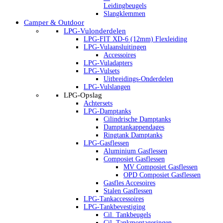
Leidingbeugels
Slangklemmen
Camper & Outdoor
LPG-Vulonderdelen
LPG-FIT XD-6 (12mm) Flexleiding
LPG-Vulaansluitingen
Accessoires
LPG-Vuladapters
LPG-Vulsets
Uitbreidings-Onderdelen
LPG-Vulslangen
LPG-Opslag
Achtersets
LPG-Damptanks
Cilindrische Damptanks
Damptankappendages
Ringtank Damptanks
LPG-Gasflessen
Aluminium Gasflessen
Composiet Gasflessen
MV Composiet Gasflessen
OPD Composiet Gasflessen
Gasfles Accesoires
Stalen Gasflessen
LPG-Tankaccessoires
LPG-Tankbevestiging
Cil. Tankbeugels
Cil. Tankmontageringen