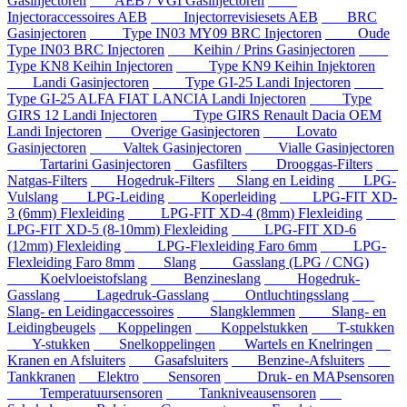
Gasinjectoren
AEB / VGI Gasinjectoren
Injectoraccessoires AEB
Injectorrevisiesets AEB
BRC
Gasinjectoren
Type IN03 MY09 BRC Injectoren
Oude
Type IN03 BRC Injectoren
Keihin / Prins Gasinjectoren
Type KN8 Keihin Injectoren
Type KN9 Keihin Injektoren
Landi Gasinjectoren
Type GI-25 Landi Injectoren
Type GI-25 ALFA FIAT LANCIA Landi Injectoren
Type
GIRS 12 Landi Injectoren
Type GIRS Renault Dacia OEM
Landi Injectoren
Overige Gasinjectoren
Lovato
Gasinjectoren
Valtek Gasinjectoren
Vialle Gasinjectoren
Tartarini Gasinjectoren
Gasfilters
Drooggas-Filters
Natgas-Filters
Hogedruk-Filters
Slang en Leiding
LPG-
Vulslang
LPG-Leiding
Koperleiding
LPG-FIT XD-
3 (6mm) Flexleiding
LPG-FIT XD-4 (8mm) Flexleiding
LPG-FIT XD-5 (8-10mm) Flexleiding
LPG-FIT XD-6
(12mm) Flexleiding
LPG-Flexleiding Faro 6mm
LPG-
Flexleiding Faro 8mm
Slang
Gasslang (LPG / CNG)
Koelvloeistofslang
Benzineslang
Hogedruk-
Gasslang
Lagedruk-Gasslang
Ontluchtingsslang
Slang- en Leidingaccessoires
Slangklemmen
Slang- en
Leidingbeugels
Koppelingen
Koppelstukken
T-stukken
Y-stukken
Snelkoppelingen
Wartels en Knelringen
Kranen en Afsluiters
Gasafsluiters
Benzine-Afsluiters
Tankkranen
Elektro
Sensoren
Druk- en MAPsensoren
Temperatuursensoren
Tankniveausensoren