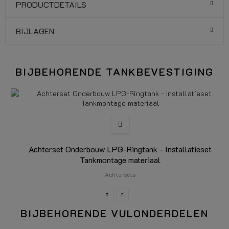
PRODUCTDETAILS
BIJLAGEN
BIJBEHORENDE TANKBEVESTIGING
Achterset Onderbouw LPG-Ringtank - Installatieset
Tankmontage materiaal
Achtersets
Lengte
0,25m
0,50m
0,75m
1,0m
1,25m
1,50m
1,75m
2,0m
2,25m
2,50m
3,0m
3,50m