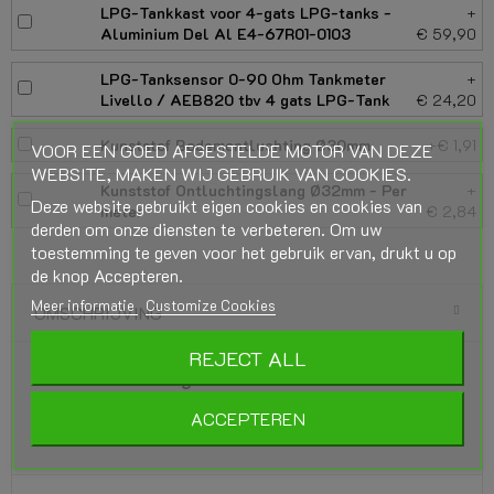
LPG-Tankkast voor 4-gats LPG-tanks -
+
Aluminium Del Al E4-67R01-0103
€ 59,90
LPG-Tanksensor 0-90 Ohm Tankmeter
+
Livello / AEB820 tbv 4 gats LPG-Tank
€ 24,20
Kunststof Bodemontluchting Ø30mm
+€ 1,91
VOOR EEN GOED AFGESTELDE MOTOR VAN DEZE
WEBSITE, MAKEN WIJ GEBRUIK VAN COOKIES.
Kunststof Ontluchtingslang Ø32mm - Per
+
Deze website gebruikt eigen cookies en cookies van
meter
€ 2,84
derden om onze diensten te verbeteren. Om uw
toestemming te geven voor het gebruik ervan, drukt u op
de knop Accepteren.
Meer informatie
Customize Cookies
OMSCHRIJVING
REJECT ALL
GZWM LPG-Ringtank 4-Gats 69 Liter
(Ø650x250) 52° incl. Appendages -
ACCEPTEREN
Tankkast optioneel.