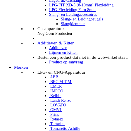
Lagedruk-Gasslang
LPG-FIT XD-5 (8-10mm) Flexleiding
LPG-Flexleiding Faro 8mm
Slang- en Leidingaccessoires
Slang- en Leidingbeugels
Slangklemmen
Gasapparatuur
Nog Geen Producten
Additieven & Kitten
Additieven
Lijmen en Kitten
Bestel een product dat niet in de webwinkel staat.
Product op aanvraag
Merken
LPG- en CNG-Apparatuur
AEB
BRC M.T.M.
EMER
IMPCO
Keihin
Landi Renzo
LOVATO
OMVL
Prins
Rotarex
Tartarini
Tomasetto Achille