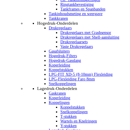
Ringtankbevestiging
Tankframes en Spanbanden
Tankinhoudsmeting en weergave
Tankkranen
Hogedruk-Onderdelen
Drukregelaars
Drukregelaars met Crashsensor
Drukregelaars met Shell-aansluiting
Drukregelaarsets
Vaste Drukregelaars
Gasafsluiters
Hogedruk-Filters
Hogedruk-Gasslang
Koperleiding
Koppelstukken
LPG-FIT XD-5 (8-10mm) Flexleiding
LPG-Flexleiding Faro 8mm
Snelkoppelingen
Lagedruk-Onderdelen
Gaskranen
Koperleiding
Koppelingen
Koppelstukken
Snelkoppelingen
T-stukken
Wartels en Knelringen
Y-stukken