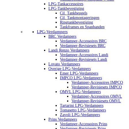
LPG-Tankaccessoires
LPG-Tankbevestiging
Cil. Tankbeugels
Cil. Tankmontageringen
Ringtankbevestiging
Tankframes en Spanbanden
LPG-Verdampers
BRC Verdampers
Verdamper-Accessoires BRC
Verdamper-Revisiesets BRC
Landi Renzo Verdampers
Verdamper-Accessoires Landi
Verdamper-Revisiesets Landi
Lovato Verdampers
Overige LPG-Verdampers
Emer LPG-Verdampers
IMPCO LPG-Verdampers
Verdamper-Accessoires IMPCO
Verdamper-Revisiesets IMPCO
OMVL LPG-Verdampers
Verdamper-Accessoires OMVL
Verdamper-Revisiesets OMVL
Tartarini LPG-Verdampers
Tomasetto LPG-Verdampers
Zavoli LPG-Verdampers
Prins Verdampers
Verdamper-Accessoires Prins
Verdamper-Revisiesets Prins