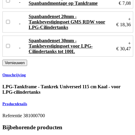
Spanbandmontage op Tankframe
€ 7,08
Spanbandenset 20mm -
+
Tankbevestigingsset GMS RDW voor
€ 18,36
LPG-Cilindertanks
Spanbandenset 30mm -
+
Tankbevestigingsset voor LPG-
€ 30,47
Cilindertanks tot 100L
Omschrijving
LPG-Tankframe - Tankrek Universeel 115 cm Kaal - voor
LPG-cilindertanks
Productdetails
Referentie
381000700
Bijbehorende producten