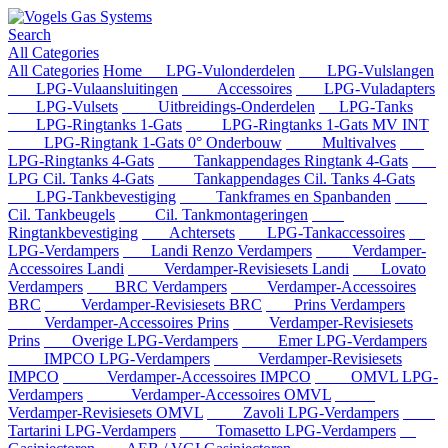
Search
All Categories
All Categories
Home
LPG-Vulonderdelen
LPG-Vulslangen
LPG-Vulaansluitingen
Accessoires
LPG-Vuladapters
LPG-Vulsets
Uitbreidings-Onderdelen
LPG-Tanks
LPG-Ringtanks 1-Gats
LPG-Ringtanks 1-Gats MV INT
LPG-Ringtank 1-Gats 0° Onderbouw
Multivalves
LPG-Ringtanks 4-Gats
Tankappendages Ringtank 4-Gats
LPG Cil. Tanks 4-Gats
Tankappendages Cil. Tanks 4-Gats
LPG-Tankbevestiging
Tankframes en Spanbanden
Cil. Tankbeugels
Cil. Tankmontageringen
Ringtankbevestiging
Achtersets
LPG-Tankaccessoires
LPG-Verdampers
Landi Renzo Verdampers
Verdamper-
Accessoires Landi
Verdamper-Revisiesets Landi
Lovato
Verdampers
BRC Verdampers
Verdamper-Accessoires
BRC
Verdamper-Revisiesets BRC
Prins Verdampers
Verdamper-Accessoires Prins
Verdamper-Revisiesets
Prins
Overige LPG-Verdampers
Emer LPG-Verdampers
IMPCO LPG-Verdampers
Verdamper-Revisiesets
IMPCO
Verdamper-Accessoires IMPCO
OMVL LPG-
Verdampers
Verdamper-Accessoires OMVL
Verdamper-Revisiesets OMVL
Zavoli LPG-Verdampers
Tartarini LPG-Verdampers
Tomasetto LPG-Verdampers