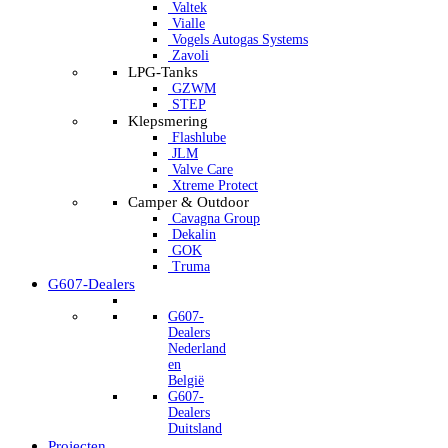
Valtek
Vialle
Vogels Autogas Systems
Zavoli
LPG-Tanks
GZWM
STEP
Klepsmering
Flashlube
JLM
Valve Care
Xtreme Protect
Camper & Outdoor
Cavagna Group
Dekalin
GOK
Truma
G607-Dealers
G607-
Dealers
Nederland
en
België
G607-
Dealers
Duitsland
Projecten