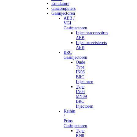
Emulators
Gascomputers
Gasinjectoren
AEB /
VGI
Gasinjectoren
Injectoraccessoires
AEB
Injectorrevisiesets
AEB
BRC
Gasinjectoren
Oude
Type
IN03
BRC
Injectoren
Type
IN03
MY09
BRC
Injectoren
Keihin
/
Prins
Gasinjectoren
Type
KN8