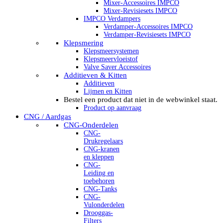
Mixer-Accessoires IMPCO
Mixer-Revisiesets IMPCO
IMPCO Verdampers
Verdamper-Accessoires IMPCO
Verdamper-Revisiesets IMPCO
Klepsmering
Klepsmeersystemen
Klepsmeervloeistof
Valve Saver Accessoires
Additieven & Kitten
Additieven
Lijmen en Kitten
Bestel een product dat niet in de webwinkel staat.
Product op aanvraag
CNG / Aardgas
CNG-Onderdelen
CNG-
Drukregelaars
CNG-kranen
en kleppen
CNG-
Leiding en
toebehoren
CNG-Tanks
CNG-
Vulonderdelen
Drooggas-
Filters