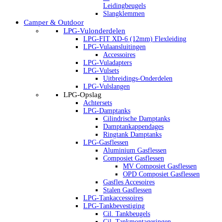
Leidingbeugels
Slangklemmen
Camper & Outdoor
LPG-Vulonderdelen
LPG-FIT XD-6 (12mm) Flexleiding
LPG-Vulaansluitingen
Accessoires
LPG-Vuladapters
LPG-Vulsets
Uitbreidings-Onderdelen
LPG-Vulslangen
LPG-Opslag
Achtersets
LPG-Damptanks
Cilindrische Damptanks
Damptankappendages
Ringtank Damptanks
LPG-Gasflessen
Aluminium Gasflessen
Composiet Gasflessen
MV Composiet Gasflessen
OPD Composiet Gasflessen
Gasfles Accesoires
Stalen Gasflessen
LPG-Tankaccessoires
LPG-Tankbevestiging
Cil. Tankbeugels
Cil. Tankmontageringen