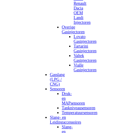
Renault
Dacia
OEM
Landi
Injectoren
Overige
Gasinjectoren
Lovato
Gasinjectoren
Tartarini
Gasinjectoren
Valtek
Gasinjectoren
Vialle
Gasinjectoren
Gasslang
(LPG /
CNG)
Sensoren
Druk-
en
MAPsensoren
Tankniveausensoren
Temperatuursensoren
Slang- en
Leidingaccessoires
Slang-
en