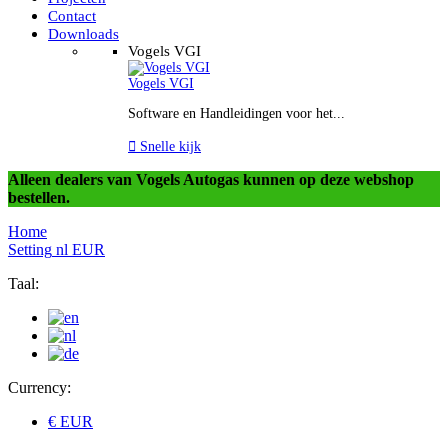
Contact
Downloads
Vogels VGI
Vogels VGI
Software en Handleidingen voor het...

Snelle kijk
Alleen dealers van Vogels Autogas kunnen op deze webshop
bestellen.
Home
Setting
nl
EUR
Taal:
Currency:
€ EUR