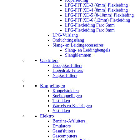
Koperleiding
LPG-FIT XD-3 (6mm) Flexleiding
LPG-FIT XD-4 (8mm) Flexleiding
LPG-FIT XD-5 (8-10mm) Flexleiding
LPG-FIT XD-6 (12mm) Flexleiding
LPG-Flexleiding Faro 6mm
LPG-Flexleiding Faro 8mm
LPG-Vulslang
Ontluchtingsslang
Slang- en Leidingaccessoires
Slang- en Leidingbeugels
Slangklemmen
Gasfilters
Drooggas-Filters
Hogedruk-Filters
Natgas-Filters
Koppelingen
Koppelstukken
Snelkoppelingen
T-stukken
Wartels en Knelringen
Y-stukken
Elektro
Benzine-Afsluiters
Emulators
Gasafsluiters
Gascomputers