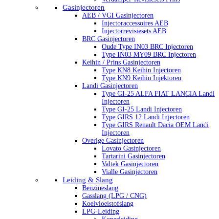
Gasinjectoren
AEB / VGI Gasinjectoren
Injectoraccessoires AEB
Injectorrevisiesets AEB
BRC Gasinjectoren
Oude Type IN03 BRC Injectoren
Type IN03 MY09 BRC Injectoren
Keihin / Prins Gasinjectoren
Type KN8 Keihin Injectoren
Type KN9 Keihin Injektoren
Landi Gasinjectoren
Type GI-25 ALFA FIAT LANCIA Landi
Injectoren
Type GI-25 Landi Injectoren
Type GIRS 12 Landi Injectoren
Type GIRS Renault Dacia OEM Landi
Injectoren
Overige Gasinjectoren
Lovato Gasinjectoren
Tartarini Gasinjectoren
Valtek Gasinjectoren
Vialle Gasinjectoren
Leiding & Slang
Benzineslang
Gasslang (LPG / CNG)
Koelvloeistofslang
LPG-Leiding