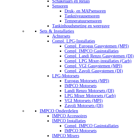
Schakelaars en Relais
Sensoren
Druk- en MAPsensoren
Tankniveausensoren
Temperatuursensoren
Tankinhoudsmeting en weergave
Sets & Installaties
Achtersets
Compl. LPG-Installaties
Compl. Eurogas Gassystemen (MPI)
Compl. IMPCO Gasinstallaties
Compl. Landi Renzo Gassystemen (DI)
Compl. LPG Mixer-installaties (Carb)
Compl. VGI Gassystemen (MPI)
Compl. Zavoli Gassystemen (DI)
LPG-Motorsets
Eurogas Motorsets (MPI)
IMPCO Motorsets
Landi Renzo Motorsets (DI)
LPG Mixer Motorsets (Carb)
VGI Motorsets (MPI)
Zavoli Motorsets (DI)
IMPCO Onderdelen
IMPCO Accessoires
IMPCO Installaties
Compl. IMPCO Gasinstallaties
IMPCO Motorsets
IMPCO Mixers