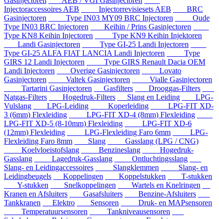
Gasinjectoren
AEB / VGI Gasinjectoren
Injectoraccessoires AEB
Injectorrevisiesets AEB
BRC
Gasinjectoren
Type IN03 MY09 BRC Injectoren
Oude
Type IN03 BRC Injectoren
Keihin / Prins Gasinjectoren
Type KN8 Keihin Injectoren
Type KN9 Keihin Injektoren
Landi Gasinjectoren
Type GI-25 Landi Injectoren
Type GI-25 ALFA FIAT LANCIA Landi Injectoren
Type
GIRS 12 Landi Injectoren
Type GIRS Renault Dacia OEM
Landi Injectoren
Overige Gasinjectoren
Lovato
Gasinjectoren
Valtek Gasinjectoren
Vialle Gasinjectoren
Tartarini Gasinjectoren
Gasfilters
Drooggas-Filters
Natgas-Filters
Hogedruk-Filters
Slang en Leiding
LPG-
Vulslang
LPG-Leiding
Koperleiding
LPG-FIT XD-
3 (6mm) Flexleiding
LPG-FIT XD-4 (8mm) Flexleiding
LPG-FIT XD-5 (8-10mm) Flexleiding
LPG-FIT XD-6
(12mm) Flexleiding
LPG-Flexleiding Faro 6mm
LPG-
Flexleiding Faro 8mm
Slang
Gasslang (LPG / CNG)
Koelvloeistofslang
Benzineslang
Hogedruk-
Gasslang
Lagedruk-Gasslang
Ontluchtingsslang
Slang- en Leidingaccessoires
Slangklemmen
Slang- en
Leidingbeugels
Koppelingen
Koppelstukken
T-stukken
Y-stukken
Snelkoppelingen
Wartels en Knelringen
Kranen en Afsluiters
Gasafsluiters
Benzine-Afsluiters
Tankkranen
Elektro
Sensoren
Druk- en MAPsensoren
Temperatuursensoren
Tankniveausensoren