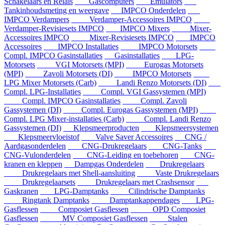
Schakelaars en Relais
Gascomputers
Emulators
Tankinhoudsmeting en weergave
IMPCO Onderdelen
IMPCO Verdampers
Verdamper-Accessoires IMPCO
Verdamper-Revisiesets IMPCO
IMPCO Mixers
Mixer-
Accessoires IMPCO
Mixer-Revisiesets IMPCO
IMPCO
Accessoires
IMPCO Installaties
IMPCO Motorsets
Compl. IMPCO Gasinstallaties
Gasinstallaties
LPG-
Motorsets
VGI Motorsets (MPI)
Eurogas Motorsets
(MPI)
Zavoli Motorsets (DI)
IMPCO Motorsets
LPG Mixer Motorsets (Carb)
Landi Renzo Motorsets (DI)
Compl. LPG-Installaties
Compl. VGI Gassystemen (MPI)
Compl. IMPCO Gasinstallaties
Compl. Zavoli
Gassystemen (DI)
Compl. Eurogas Gassystemen (MPI)
Compl. LPG Mixer-installaties (Carb)
Compl. Landi Renzo
Gassystemen (DI)
Klepsmeerproducten
Klepsmeersystemen
Klepsmeervloeistof
Valve Saver Accessoires
CNG /
Aardgasonderdelen
CNG-Drukregelaars
CNG-Tanks
CNG-Vulonderdelen
CNG-Leiding en toebehoren
CNG-
kranen en kleppen
Dampgas Onderdelen
Drukregelaars
Drukregelaars met Shell-aansluiting
Vaste Drukregelaars
Drukregelaarsets
Drukregelaars met Crashsensor
Gaskranen
LPG-Damptanks
Cilindrische Damptanks
Ringtank Damptanks
Damptankappendages
LPG-
Gasflessen
Composiet Gasflessen
OPD Composiet
Gasflessen
MV Composiet Gasflessen
Stalen