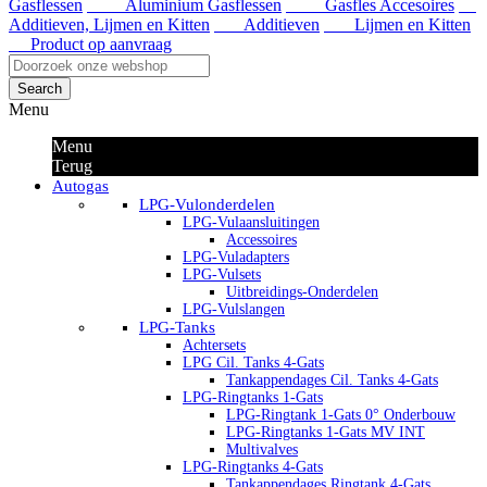
Gasflessen
Aluminium Gasflessen
Gasfles Accesoires
Additieven, Lijmen en Kitten
Additieven
Lijmen en Kitten
Product op aanvraag
Search
Menu
Menu
Terug
Autogas
LPG-Vulonderdelen
LPG-Vulaansluitingen
Accessoires
LPG-Vuladapters
LPG-Vulsets
Uitbreidings-Onderdelen
LPG-Vulslangen
LPG-Tanks
Achtersets
LPG Cil. Tanks 4-Gats
Tankappendages Cil. Tanks 4-Gats
LPG-Ringtanks 1-Gats
LPG-Ringtank 1-Gats 0° Onderbouw
LPG-Ringtanks 1-Gats MV INT
Multivalves
LPG-Ringtanks 4-Gats
Tankappendages Ringtank 4-Gats