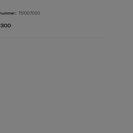
lnummer:
751007020
CA300