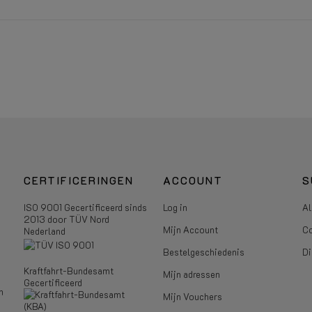
CERTIFICERINGEN
ACCOUNT
S
ISO 9001 Gecertificeerd sinds
Log in
Al
2013 door TÜV Nord
Mijn Account
Co
Nederland
Bestelgeschiedenis
Di
Kraftfahrt-Bundesamt
Mijn adressen
Gecertificeerd
n
Mijn Vouchers