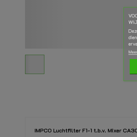
VOO
WIJ
Dez
die
erva
Meer
IMPCO Luchtfilter F1-1 t.b.v. Mixer CA3