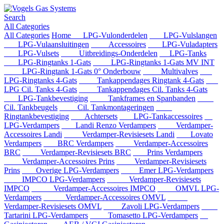
Search
All Categories
All Categories
Home
LPG-Vulonderdelen
LPG-Vulslangen
LPG-Vulaansluitingen
Accessoires
LPG-Vuladapters
LPG-Vulsets
Uitbreidings-Onderdelen
LPG-Tanks
LPG-Ringtanks 1-Gats
LPG-Ringtanks 1-Gats MV INT
LPG-Ringtank 1-Gats 0° Onderbouw
Multivalves
LPG-Ringtanks 4-Gats
Tankappendages Ringtank 4-Gats
LPG Cil. Tanks 4-Gats
Tankappendages Cil. Tanks 4-Gats
LPG-Tankbevestiging
Tankframes en Spanbanden
Cil. Tankbeugels
Cil. Tankmontageringen
Ringtankbevestiging
Achtersets
LPG-Tankaccessoires
LPG-Verdampers
Landi Renzo Verdampers
Verdamper-
Accessoires Landi
Verdamper-Revisiesets Landi
Lovato
Verdampers
BRC Verdampers
Verdamper-Accessoires
BRC
Verdamper-Revisiesets BRC
Prins Verdampers
Verdamper-Accessoires Prins
Verdamper-Revisiesets
Prins
Overige LPG-Verdampers
Emer LPG-Verdampers
IMPCO LPG-Verdampers
Verdamper-Revisiesets
IMPCO
Verdamper-Accessoires IMPCO
OMVL LPG-
Verdampers
Verdamper-Accessoires OMVL
Verdamper-Revisiesets OMVL
Zavoli LPG-Verdampers
Tartarini LPG-Verdampers
Tomasetto LPG-Verdampers