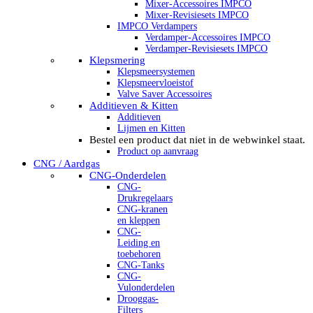
Mixer-Accessoires IMPCO
Mixer-Revisiesets IMPCO
IMPCO Verdampers
Verdamper-Accessoires IMPCO
Verdamper-Revisiesets IMPCO
Klepsmering
Klepsmeersystemen
Klepsmeervloeistof
Valve Saver Accessoires
Additieven & Kitten
Additieven
Lijmen en Kitten
Bestel een product dat niet in de webwinkel staat.
Product op aanvraag
CNG / Aardgas
CNG-Onderdelen
CNG-
Drukregelaars
CNG-kranen
en kleppen
CNG-
Leiding en
toebehoren
CNG-Tanks
CNG-
Vulonderdelen
Drooggas-
Filters