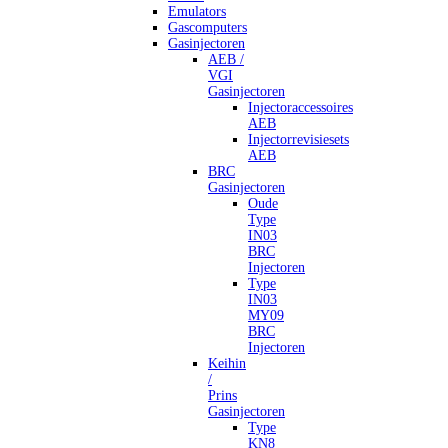
Emulators
Gascomputers
Gasinjectoren
AEB /
VGI
Gasinjectoren
Injectoraccessoires
AEB
Injectorrevisiesets
AEB
BRC
Gasinjectoren
Oude
Type
IN03
BRC
Injectoren
Type
IN03
MY09
BRC
Injectoren
Keihin
/
Prins
Gasinjectoren
Type
KN8