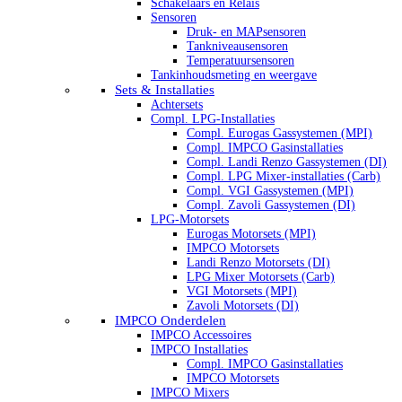
Schakelaars en Relais
Sensoren
Druk- en MAPsensoren
Tankniveausensoren
Temperatuursensoren
Tankinhoudsmeting en weergave
Sets & Installaties
Achtersets
Compl. LPG-Installaties
Compl. Eurogas Gassystemen (MPI)
Compl. IMPCO Gasinstallaties
Compl. Landi Renzo Gassystemen (DI)
Compl. LPG Mixer-installaties (Carb)
Compl. VGI Gassystemen (MPI)
Compl. Zavoli Gassystemen (DI)
LPG-Motorsets
Eurogas Motorsets (MPI)
IMPCO Motorsets
Landi Renzo Motorsets (DI)
LPG Mixer Motorsets (Carb)
VGI Motorsets (MPI)
Zavoli Motorsets (DI)
IMPCO Onderdelen
IMPCO Accessoires
IMPCO Installaties
Compl. IMPCO Gasinstallaties
IMPCO Motorsets
IMPCO Mixers