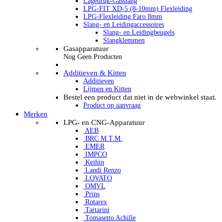
Lagedruk-Gasslang
LPG-FIT XD-5 (8-10mm) Flexleiding
LPG-Flexleiding Faro 8mm
Slang- en Leidingaccessoires
Slang- en Leidingbeugels
Slangklemmen
Gasapparatuur
Nog Geen Producten
Additieven & Kitten
Additieven
Lijmen en Kitten
Bestel een product dat niet in de webwinkel staat.
Product op aanvraag
Merken
LPG- en CNG-Apparatuur
AEB
BRC M.T.M.
EMER
IMPCO
Keihin
Landi Renzo
LOVATO
OMVL
Prins
Rotarex
Tartarini
Tomasetto Achille