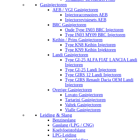
Gasinjectoren
AEB / VGI Gasinjectoren
Injectoraccessoires AEB
Injectorrevisiesets AEB
BRC Gasinjectoren
Oude Type IN03 BRC Injectoren
Type IN03 MY09 BRC Injectoren
Keihin / Prins Gasinjectoren
Type KN8 Keihin Injectoren
Type KN9 Keihin Injektoren
Landi Gasinjectoren
Type GI-25 ALFA FIAT LANCIA Landi
Injectoren
Type GI-25 Landi Injectoren
Type GIRS 12 Landi Injectoren
Type GIRS Renault Dacia OEM Landi
Injectoren
Overige Gasinjectoren
Lovato Gasinjectoren
Tartarini Gasinjectoren
Valtek Gasinjectoren
Vialle Gasinjectoren
Leiding & Slang
Benzineslang
Gasslang (LPG / CNG)
Koelvloeistofslang
LPG-Leiding