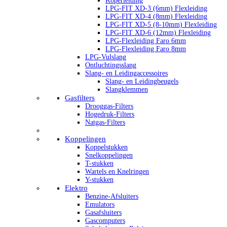
Koperleiding
LPG-FIT XD-3 (6mm) Flexleiding
LPG-FIT XD-4 (8mm) Flexleiding
LPG-FIT XD-5 (8-10mm) Flexleiding
LPG-FIT XD-6 (12mm) Flexleiding
LPG-Flexleiding Faro 6mm
LPG-Flexleiding Faro 8mm
LPG-Vulslang
Ontluchtingsslang
Slang- en Leidingaccessoires
Slang- en Leidingbeugels
Slangklemmen
Gasfilters
Drooggas-Filters
Hogedruk-Filters
Natgas-Filters
Koppelingen
Koppelstukken
Snelkoppelingen
T-stukken
Wartels en Knelringen
Y-stukken
Elektro
Benzine-Afsluiters
Emulators
Gasafsluiters
Gascomputers