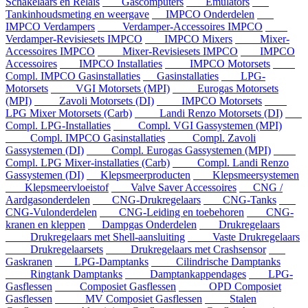
Schakelaars en Relais
Gascomputers
Emulators
Tankinhoudsmeting en weergave
IMPCO Onderdelen
IMPCO Verdampers
Verdamper-Accessoires IMPCO
Verdamper-Revisiesets IMPCO
IMPCO Mixers
Mixer-
Accessoires IMPCO
Mixer-Revisiesets IMPCO
IMPCO
Accessoires
IMPCO Installaties
IMPCO Motorsets
Compl. IMPCO Gasinstallaties
Gasinstallaties
LPG-
Motorsets
VGI Motorsets (MPI)
Eurogas Motorsets
(MPI)
Zavoli Motorsets (DI)
IMPCO Motorsets
LPG Mixer Motorsets (Carb)
Landi Renzo Motorsets (DI)
Compl. LPG-Installaties
Compl. VGI Gassystemen (MPI)
Compl. IMPCO Gasinstallaties
Compl. Zavoli
Gassystemen (DI)
Compl. Eurogas Gassystemen (MPI)
Compl. LPG Mixer-installaties (Carb)
Compl. Landi Renzo
Gassystemen (DI)
Klepsmeerproducten
Klepsmeersystemen
Klepsmeervloeistof
Valve Saver Accessoires
CNG /
Aardgasonderdelen
CNG-Drukregelaars
CNG-Tanks
CNG-Vulonderdelen
CNG-Leiding en toebehoren
CNG-
kranen en kleppen
Dampgas Onderdelen
Drukregelaars
Drukregelaars met Shell-aansluiting
Vaste Drukregelaars
Drukregelaarsets
Drukregelaars met Crashsensor
Gaskranen
LPG-Damptanks
Cilindrische Damptanks
Ringtank Damptanks
Damptankappendages
LPG-
Gasflessen
Composiet Gasflessen
OPD Composiet
Gasflessen
MV Composiet Gasflessen
Stalen