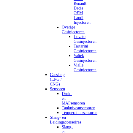
Renault
Dacia
OEM
Landi
Injectoren
Overige
Gasinjectoren
Lovato
Gasinjectoren
Tartarini
Gasinjectoren
Valtek
Gasinjectoren
Vialle
Gasinjectoren
Gasslang
(LPG /
CNG)
Sensoren
Druk-
en
MAPsensoren
Tankniveausensoren
Temperatuursensoren
Slang- en
Leidingaccessoires
Slang-
en