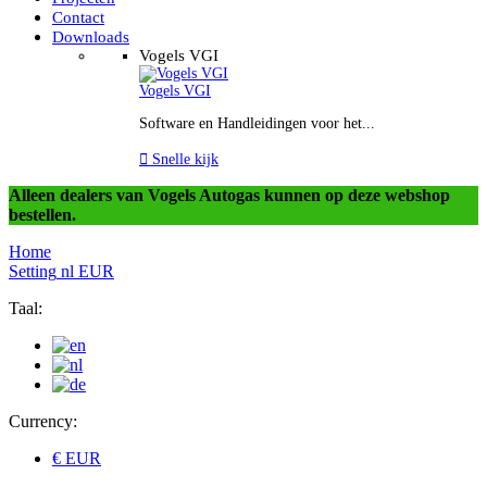
Contact
Downloads
Vogels VGI
Vogels VGI
Software en Handleidingen voor het...

Snelle kijk
Alleen dealers van Vogels Autogas kunnen op deze webshop
bestellen.
Home
Setting
nl
EUR
Taal:
Currency:
€ EUR