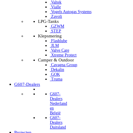
Valtek
Vialle
Vogels Autogas Systems
Zavoli
LPG-Tanks
GZWM
STEP
Klepsmering
Flashlube
JLM
Valve Care
Xtreme Protect
Camper & Outdoor
Cavagna Group
Dekalin
GOK
Truma
G607-Dealers
G607-
Dealers
Nederland
en
België
G607-
Dealers
Duitsland
Projecten