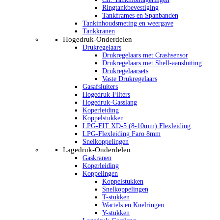
Ringtankbevestiging
Tankframes en Spanbanden
Tankinhoudsmeting en weergave
Tankkranen
Hogedruk-Onderdelen
Drukregelaars
Drukregelaars met Crashsensor
Drukregelaars met Shell-aansluiting
Drukregelaarsets
Vaste Drukregelaars
Gasafsluiters
Hogedruk-Filters
Hogedruk-Gasslang
Koperleiding
Koppelstukken
LPG-FIT XD-5 (8-10mm) Flexleiding
LPG-Flexleiding Faro 8mm
Snelkoppelingen
Lagedruk-Onderdelen
Gaskranen
Koperleiding
Koppelingen
Koppelstukken
Snelkoppelingen
T-stukken
Wartels en Knelringen
Y-stukken