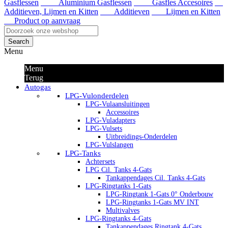
Gasflessen
Aluminium Gasflessen
Gasfles Accesoires
Additieven, Lijmen en Kitten
Additieven
Lijmen en Kitten
Product op aanvraag
Search
Menu
Menu
Terug
Autogas
LPG-Vulonderdelen
LPG-Vulaansluitingen
Accessoires
LPG-Vuladapters
LPG-Vulsets
Uitbreidings-Onderdelen
LPG-Vulslangen
LPG-Tanks
Achtersets
LPG Cil. Tanks 4-Gats
Tankappendages Cil. Tanks 4-Gats
LPG-Ringtanks 1-Gats
LPG-Ringtank 1-Gats 0° Onderbouw
LPG-Ringtanks 1-Gats MV INT
Multivalves
LPG-Ringtanks 4-Gats
Tankappendages Ringtank 4-Gats