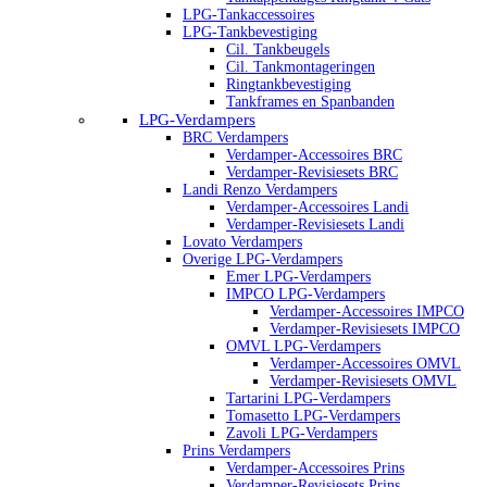
LPG-Tankaccessoires
LPG-Tankbevestiging
Cil. Tankbeugels
Cil. Tankmontageringen
Ringtankbevestiging
Tankframes en Spanbanden
LPG-Verdampers
BRC Verdampers
Verdamper-Accessoires BRC
Verdamper-Revisiesets BRC
Landi Renzo Verdampers
Verdamper-Accessoires Landi
Verdamper-Revisiesets Landi
Lovato Verdampers
Overige LPG-Verdampers
Emer LPG-Verdampers
IMPCO LPG-Verdampers
Verdamper-Accessoires IMPCO
Verdamper-Revisiesets IMPCO
OMVL LPG-Verdampers
Verdamper-Accessoires OMVL
Verdamper-Revisiesets OMVL
Tartarini LPG-Verdampers
Tomasetto LPG-Verdampers
Zavoli LPG-Verdampers
Prins Verdampers
Verdamper-Accessoires Prins
Verdamper-Revisiesets Prins