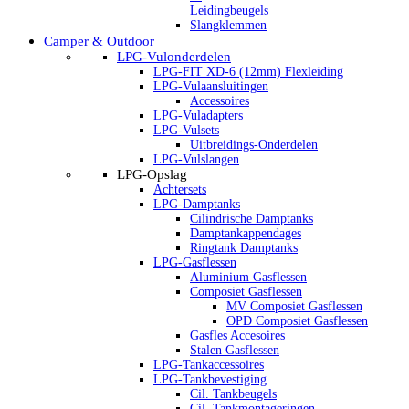
Leidingbeugels
Slangklemmen
Camper & Outdoor
LPG-Vulonderdelen
LPG-FIT XD-6 (12mm) Flexleiding
LPG-Vulaansluitingen
Accessoires
LPG-Vuladapters
LPG-Vulsets
Uitbreidings-Onderdelen
LPG-Vulslangen
LPG-Opslag
Achtersets
LPG-Damptanks
Cilindrische Damptanks
Damptankappendages
Ringtank Damptanks
LPG-Gasflessen
Aluminium Gasflessen
Composiet Gasflessen
MV Composiet Gasflessen
OPD Composiet Gasflessen
Gasfles Accesoires
Stalen Gasflessen
LPG-Tankaccessoires
LPG-Tankbevestiging
Cil. Tankbeugels
Cil. Tankmontageringen