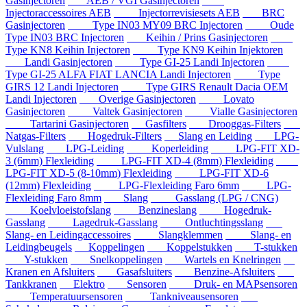
Gasinjectoren
AEB / VGI Gasinjectoren
Injectoraccessoires AEB
Injectorrevisiesets AEB
BRC
Gasinjectoren
Type IN03 MY09 BRC Injectoren
Oude
Type IN03 BRC Injectoren
Keihin / Prins Gasinjectoren
Type KN8 Keihin Injectoren
Type KN9 Keihin Injektoren
Landi Gasinjectoren
Type GI-25 Landi Injectoren
Type GI-25 ALFA FIAT LANCIA Landi Injectoren
Type
GIRS 12 Landi Injectoren
Type GIRS Renault Dacia OEM
Landi Injectoren
Overige Gasinjectoren
Lovato
Gasinjectoren
Valtek Gasinjectoren
Vialle Gasinjectoren
Tartarini Gasinjectoren
Gasfilters
Drooggas-Filters
Natgas-Filters
Hogedruk-Filters
Slang en Leiding
LPG-
Vulslang
LPG-Leiding
Koperleiding
LPG-FIT XD-
3 (6mm) Flexleiding
LPG-FIT XD-4 (8mm) Flexleiding
LPG-FIT XD-5 (8-10mm) Flexleiding
LPG-FIT XD-6
(12mm) Flexleiding
LPG-Flexleiding Faro 6mm
LPG-
Flexleiding Faro 8mm
Slang
Gasslang (LPG / CNG)
Koelvloeistofslang
Benzineslang
Hogedruk-
Gasslang
Lagedruk-Gasslang
Ontluchtingsslang
Slang- en Leidingaccessoires
Slangklemmen
Slang- en
Leidingbeugels
Koppelingen
Koppelstukken
T-stukken
Y-stukken
Snelkoppelingen
Wartels en Knelringen
Kranen en Afsluiters
Gasafsluiters
Benzine-Afsluiters
Tankkranen
Elektro
Sensoren
Druk- en MAPsensoren
Temperatuursensoren
Tankniveausensoren