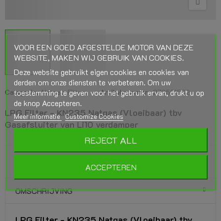
VOOR EEN GOED AFGESTELDE MOTOR VAN DEZE
WEBSITE, MAKEN WIJ GEBRUIK VAN COOKIES.
Deze website gebruikt eigen cookies en cookies van
derden om onze diensten te verbeteren. Om uw
toestemming te geven voor het gebruik ervan, drukt u op
Categorie:
Natgas-Filters
Artikelnummer:
279501502
de knop Accepteren.
LPG Filter - KN235 Natgas (Vloeibaar) tbv
Meer informatie
Customize Cookies
Gasafsluiter van Li10 verdamper
REJECT ALL
ACCEPTEREN
OMSCHRIJVING
LPG Filter - KN235 Natgas (Vloeibaar) tbv