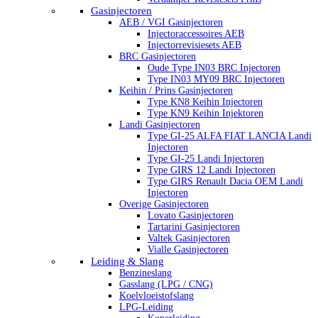
Gasinjectoren
AEB / VGI Gasinjectoren
Injectoraccessoires AEB
Injectorrevisiesets AEB
BRC Gasinjectoren
Oude Type IN03 BRC Injectoren
Type IN03 MY09 BRC Injectoren
Keihin / Prins Gasinjectoren
Type KN8 Keihin Injectoren
Type KN9 Keihin Injektoren
Landi Gasinjectoren
Type GI-25 ALFA FIAT LANCIA Landi
Injectoren
Type GI-25 Landi Injectoren
Type GIRS 12 Landi Injectoren
Type GIRS Renault Dacia OEM Landi
Injectoren
Overige Gasinjectoren
Lovato Gasinjectoren
Tartarini Gasinjectoren
Valtek Gasinjectoren
Vialle Gasinjectoren
Leiding & Slang
Benzineslang
Gasslang (LPG / CNG)
Koelvloeistofslang
LPG-Leiding