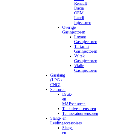
Renault
Dacia
OEM
Landi
Injectoren
Overige
Gasinjectoren
Lovato
Gasinjectoren
Tartarini
Gasinjectoren
Valtek
Gasinjectoren
Vialle
Gasinjectoren
Gasslang
(LPG /
CNG)
Sensoren
Druk-
en
MAPsensoren
Tankniveausensoren
Temperatuursensoren
Slang- en
Leidingaccessoires
Slang-
en