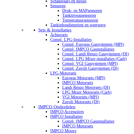
Schakelaars en Relais
Sensoren
Druk- en MAPsensoren
Tankniveausensoren
Temperatuursensoren
Tankinhoudsmeting en weergave
Sets & Installaties
Achtersets
Compl. LPG-Installaties
Compl. Eurogas Gassystemen (MPI)
Compl. IMPCO Gasinstallaties
Compl. Landi Renzo Gassystemen (DI)
Compl. LPG Mixer-installaties (Carb)
Compl. VGI Gassystemen (MPI)
Compl. Zavoli Gassystemen (DI)
LPG-Motorsets
Eurogas Motorsets (MPI)
IMPCO Motorsets
Landi Renzo Motorsets (DI)
LPG Mixer Motorsets (Carb)
VGI Motorsets (MPI)
Zavoli Motorsets (DI)
IMPCO Onderdelen
IMPCO Accessoires
IMPCO Installaties
Compl. IMPCO Gasinstallaties
IMPCO Motorsets
IMPCO Mixers