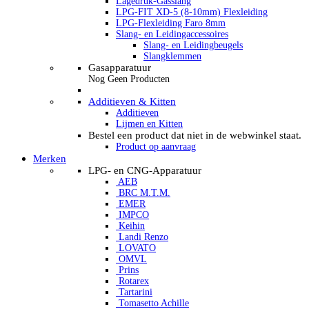
Lagedruk-Gasslang
LPG-FIT XD-5 (8-10mm) Flexleiding
LPG-Flexleiding Faro 8mm
Slang- en Leidingaccessoires
Slang- en Leidingbeugels
Slangklemmen
Gasapparatuur
Nog Geen Producten
Additieven & Kitten
Additieven
Lijmen en Kitten
Bestel een product dat niet in de webwinkel staat.
Product op aanvraag
Merken
LPG- en CNG-Apparatuur
AEB
BRC M.T.M.
EMER
IMPCO
Keihin
Landi Renzo
LOVATO
OMVL
Prins
Rotarex
Tartarini
Tomasetto Achille