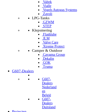
Valtek
Vialle
Vogels Autogas Systems
Zavoli
LPG-Tanks
GZWM
STEP
Klepsmering
Flashlube
JLM
Valve Care
Xtreme Protect
Camper & Outdoor
Cavagna Group
Dekalin
GOK
Truma
G607-Dealers
G607-
Dealers
Nederland
en
België
G607-
Dealers
Duitsland
Projecten