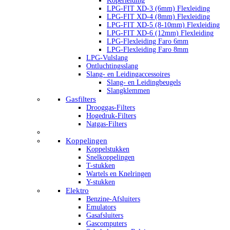
Koperleiding
LPG-FIT XD-3 (6mm) Flexleiding
LPG-FIT XD-4 (8mm) Flexleiding
LPG-FIT XD-5 (8-10mm) Flexleiding
LPG-FIT XD-6 (12mm) Flexleiding
LPG-Flexleiding Faro 6mm
LPG-Flexleiding Faro 8mm
LPG-Vulslang
Ontluchtingsslang
Slang- en Leidingaccessoires
Slang- en Leidingbeugels
Slangklemmen
Gasfilters
Drooggas-Filters
Hogedruk-Filters
Natgas-Filters
Koppelingen
Koppelstukken
Snelkoppelingen
T-stukken
Wartels en Knelringen
Y-stukken
Elektro
Benzine-Afsluiters
Emulators
Gasafsluiters
Gascomputers