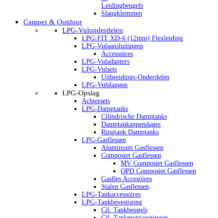
Leidingbeugels
Slangklemmen
Camper & Outdoor
LPG-Vulonderdelen
LPG-FIT XD-6 (12mm) Flexleiding
LPG-Vulaansluitingen
Accessoires
LPG-Vuladapters
LPG-Vulsets
Uitbreidings-Onderdelen
LPG-Vulslangen
LPG-Opslag
Achtersets
LPG-Damptanks
Cilindrische Damptanks
Damptankappendages
Ringtank Damptanks
LPG-Gasflessen
Aluminium Gasflessen
Composiet Gasflessen
MV Composiet Gasflessen
OPD Composiet Gasflessen
Gasfles Accesoires
Stalen Gasflessen
LPG-Tankaccessoires
LPG-Tankbevestiging
Cil. Tankbeugels
Cil. Tankmontageringen