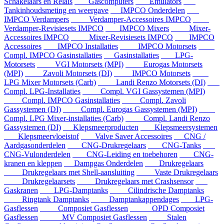
Schakelaars en Relais
Gascomputers
Emulators
Tankinhoudsmeting en weergave
IMPCO Onderdelen
IMPCO Verdampers
Verdamper-Accessoires IMPCO
Verdamper-Revisiesets IMPCO
IMPCO Mixers
Mixer-
Accessoires IMPCO
Mixer-Revisiesets IMPCO
IMPCO
Accessoires
IMPCO Installaties
IMPCO Motorsets
Compl. IMPCO Gasinstallaties
Gasinstallaties
LPG-
Motorsets
VGI Motorsets (MPI)
Eurogas Motorsets
(MPI)
Zavoli Motorsets (DI)
IMPCO Motorsets
LPG Mixer Motorsets (Carb)
Landi Renzo Motorsets (DI)
Compl. LPG-Installaties
Compl. VGI Gassystemen (MPI)
Compl. IMPCO Gasinstallaties
Compl. Zavoli
Gassystemen (DI)
Compl. Eurogas Gassystemen (MPI)
Compl. LPG Mixer-installaties (Carb)
Compl. Landi Renzo
Gassystemen (DI)
Klepsmeerproducten
Klepsmeersystemen
Klepsmeervloeistof
Valve Saver Accessoires
CNG /
Aardgasonderdelen
CNG-Drukregelaars
CNG-Tanks
CNG-Vulonderdelen
CNG-Leiding en toebehoren
CNG-
kranen en kleppen
Dampgas Onderdelen
Drukregelaars
Drukregelaars met Shell-aansluiting
Vaste Drukregelaars
Drukregelaarsets
Drukregelaars met Crashsensor
Gaskranen
LPG-Damptanks
Cilindrische Damptanks
Ringtank Damptanks
Damptankappendages
LPG-
Gasflessen
Composiet Gasflessen
OPD Composiet
Gasflessen
MV Composiet Gasflessen
Stalen