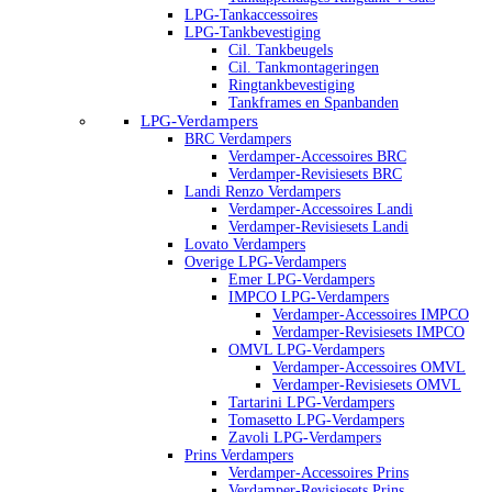
LPG-Tankaccessoires
LPG-Tankbevestiging
Cil. Tankbeugels
Cil. Tankmontageringen
Ringtankbevestiging
Tankframes en Spanbanden
LPG-Verdampers
BRC Verdampers
Verdamper-Accessoires BRC
Verdamper-Revisiesets BRC
Landi Renzo Verdampers
Verdamper-Accessoires Landi
Verdamper-Revisiesets Landi
Lovato Verdampers
Overige LPG-Verdampers
Emer LPG-Verdampers
IMPCO LPG-Verdampers
Verdamper-Accessoires IMPCO
Verdamper-Revisiesets IMPCO
OMVL LPG-Verdampers
Verdamper-Accessoires OMVL
Verdamper-Revisiesets OMVL
Tartarini LPG-Verdampers
Tomasetto LPG-Verdampers
Zavoli LPG-Verdampers
Prins Verdampers
Verdamper-Accessoires Prins
Verdamper-Revisiesets Prins