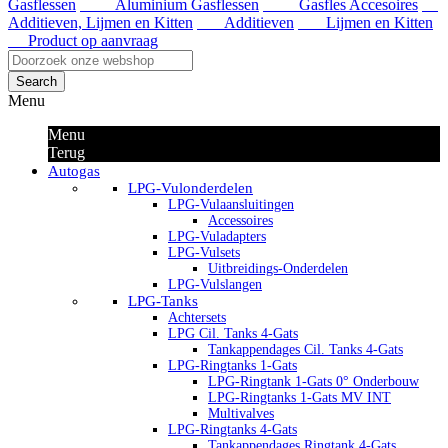
Gasflessen
Aluminium Gasflessen
Gasfles Accesoires
Additieven, Lijmen en Kitten
Additieven
Lijmen en Kitten
Product op aanvraag
Search
Menu
Menu
Terug
Autogas
LPG-Vulonderdelen
LPG-Vulaansluitingen
Accessoires
LPG-Vuladapters
LPG-Vulsets
Uitbreidings-Onderdelen
LPG-Vulslangen
LPG-Tanks
Achtersets
LPG Cil. Tanks 4-Gats
Tankappendages Cil. Tanks 4-Gats
LPG-Ringtanks 1-Gats
LPG-Ringtank 1-Gats 0° Onderbouw
LPG-Ringtanks 1-Gats MV INT
Multivalves
LPG-Ringtanks 4-Gats
Tankappendages Ringtank 4-Gats