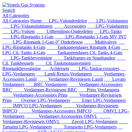
Search
All Categories
All Categories
Home
LPG-Vulonderdelen
LPG-Vulslangen
LPG-Vulaansluitingen
Accessoires
LPG-Vuladapters
LPG-Vulsets
Uitbreidings-Onderdelen
LPG-Tanks
LPG-Ringtanks 1-Gats
LPG-Ringtanks 1-Gats MV INT
LPG-Ringtank 1-Gats 0° Onderbouw
Multivalves
LPG-Ringtanks 4-Gats
Tankappendages Ringtank 4-Gats
LPG Cil. Tanks 4-Gats
Tankappendages Cil. Tanks 4-Gats
LPG-Tankbevestiging
Tankframes en Spanbanden
Cil. Tankbeugels
Cil. Tankmontageringen
Ringtankbevestiging
Achtersets
LPG-Tankaccessoires
LPG-Verdampers
Landi Renzo Verdampers
Verdamper-
Accessoires Landi
Verdamper-Revisiesets Landi
Lovato
Verdampers
BRC Verdampers
Verdamper-Accessoires
BRC
Verdamper-Revisiesets BRC
Prins Verdampers
Verdamper-Accessoires Prins
Verdamper-Revisiesets
Prins
Overige LPG-Verdampers
Emer LPG-Verdampers
IMPCO LPG-Verdampers
Verdamper-Revisiesets
IMPCO
Verdamper-Accessoires IMPCO
OMVL LPG-
Verdampers
Verdamper-Accessoires OMVL
Verdamper-Revisiesets OMVL
Zavoli LPG-Verdampers
Tartarini LPG-Verdampers
Tomasetto LPG-Verdampers