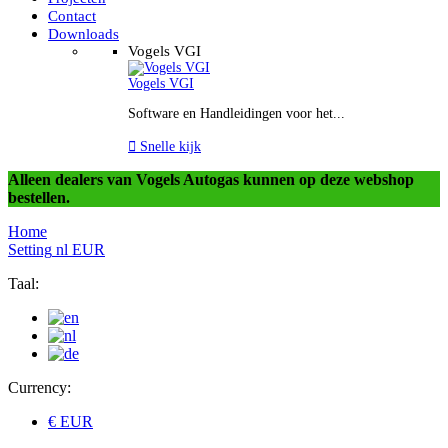
Contact
Downloads
Vogels VGI
Vogels VGI
Software en Handleidingen voor het...

Snelle kijk
Alleen dealers van Vogels Autogas kunnen op deze webshop
bestellen.
Home
Setting
nl
EUR
Taal:
Currency:
€ EUR