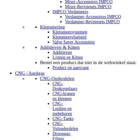
Mixer-Accessoires IMPCO
Mixer-Revisiesets IMPCO
IMPCO Verdampers
Verdamper-Accessoires IMPCO
Verdamper-Revisiesets IMPCO
Klepsmering
Klepsmeersystemen
Klepsmeervloeistof
Valve Saver Accessoires
Additieven & Kitten
Additieven
Lijmen en Kitten
Bestel een product dat niet in de webwinkel staat.
Product op aanvraag
CNG / Aardgas
CNG-Onderdelen
CNG-
Drukregelaars
CNG-kranen
en kleppen
CNG-
Leiding en
toebehoren
CNG-Tanks
CNG-
Vulonderdelen
Drooggas-
Filters