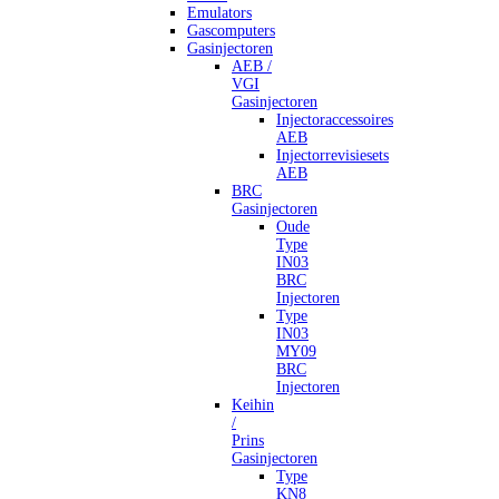
Emulators
Gascomputers
Gasinjectoren
AEB /
VGI
Gasinjectoren
Injectoraccessoires
AEB
Injectorrevisiesets
AEB
BRC
Gasinjectoren
Oude
Type
IN03
BRC
Injectoren
Type
IN03
MY09
BRC
Injectoren
Keihin
/
Prins
Gasinjectoren
Type
KN8