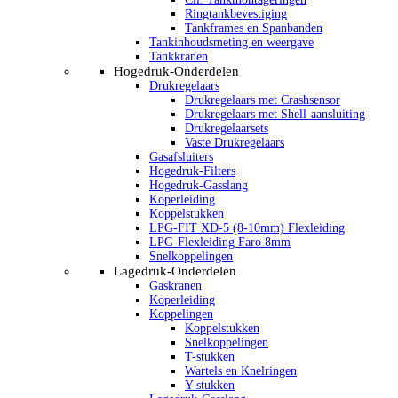
Ringtankbevestiging
Tankframes en Spanbanden
Tankinhoudsmeting en weergave
Tankkranen
Hogedruk-Onderdelen
Drukregelaars
Drukregelaars met Crashsensor
Drukregelaars met Shell-aansluiting
Drukregelaarsets
Vaste Drukregelaars
Gasafsluiters
Hogedruk-Filters
Hogedruk-Gasslang
Koperleiding
Koppelstukken
LPG-FIT XD-5 (8-10mm) Flexleiding
LPG-Flexleiding Faro 8mm
Snelkoppelingen
Lagedruk-Onderdelen
Gaskranen
Koperleiding
Koppelingen
Koppelstukken
Snelkoppelingen
T-stukken
Wartels en Knelringen
Y-stukken