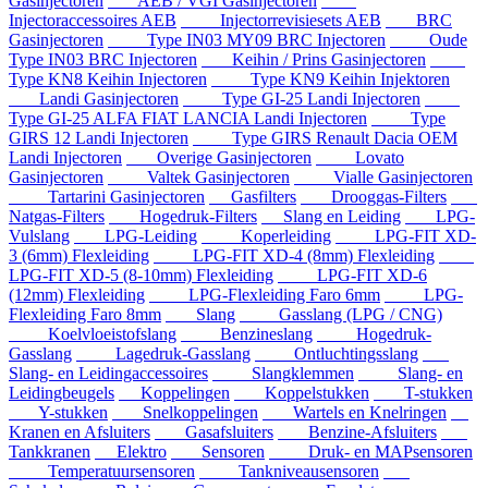
Gasinjectoren
AEB / VGI Gasinjectoren
Injectoraccessoires AEB
Injectorrevisiesets AEB
BRC
Gasinjectoren
Type IN03 MY09 BRC Injectoren
Oude
Type IN03 BRC Injectoren
Keihin / Prins Gasinjectoren
Type KN8 Keihin Injectoren
Type KN9 Keihin Injektoren
Landi Gasinjectoren
Type GI-25 Landi Injectoren
Type GI-25 ALFA FIAT LANCIA Landi Injectoren
Type
GIRS 12 Landi Injectoren
Type GIRS Renault Dacia OEM
Landi Injectoren
Overige Gasinjectoren
Lovato
Gasinjectoren
Valtek Gasinjectoren
Vialle Gasinjectoren
Tartarini Gasinjectoren
Gasfilters
Drooggas-Filters
Natgas-Filters
Hogedruk-Filters
Slang en Leiding
LPG-
Vulslang
LPG-Leiding
Koperleiding
LPG-FIT XD-
3 (6mm) Flexleiding
LPG-FIT XD-4 (8mm) Flexleiding
LPG-FIT XD-5 (8-10mm) Flexleiding
LPG-FIT XD-6
(12mm) Flexleiding
LPG-Flexleiding Faro 6mm
LPG-
Flexleiding Faro 8mm
Slang
Gasslang (LPG / CNG)
Koelvloeistofslang
Benzineslang
Hogedruk-
Gasslang
Lagedruk-Gasslang
Ontluchtingsslang
Slang- en Leidingaccessoires
Slangklemmen
Slang- en
Leidingbeugels
Koppelingen
Koppelstukken
T-stukken
Y-stukken
Snelkoppelingen
Wartels en Knelringen
Kranen en Afsluiters
Gasafsluiters
Benzine-Afsluiters
Tankkranen
Elektro
Sensoren
Druk- en MAPsensoren
Temperatuursensoren
Tankniveausensoren