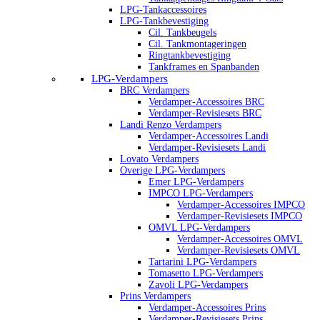
LPG-Tankaccessoires
LPG-Tankbevestiging
Cil. Tankbeugels
Cil. Tankmontageringen
Ringtankbevestiging
Tankframes en Spanbanden
LPG-Verdampers
BRC Verdampers
Verdamper-Accessoires BRC
Verdamper-Revisiesets BRC
Landi Renzo Verdampers
Verdamper-Accessoires Landi
Verdamper-Revisiesets Landi
Lovato Verdampers
Overige LPG-Verdampers
Emer LPG-Verdampers
IMPCO LPG-Verdampers
Verdamper-Accessoires IMPCO
Verdamper-Revisiesets IMPCO
OMVL LPG-Verdampers
Verdamper-Accessoires OMVL
Verdamper-Revisiesets OMVL
Tartarini LPG-Verdampers
Tomasetto LPG-Verdampers
Zavoli LPG-Verdampers
Prins Verdampers
Verdamper-Accessoires Prins
Verdamper-Revisiesets Prins