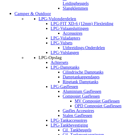
Leidingbeugels
Slangklemmen
Camper & Outdoor
LPG-Vulonderdelen
LPG-FIT XD-6 (12mm) Flexleiding
LPG-Vulaansluitingen
Accessoires
LPG-Vuladapters
LPG-Vulsets
Uitbreidings-Onderdelen
LPG-Vulslangen
LPG-Opslag
Achtersets
LPG-Damptanks
Cilindrische Damptanks
Damptankappendages
Ringtank Damptanks
LPG-Gasflessen
Aluminium Gasflessen
Composiet Gasflessen
MV Composiet Gasflessen
OPD Composiet Gasflessen
Gasfles Accesoires
Stalen Gasflessen
LPG-Tankaccessoires
LPG-Tankbevestiging
Cil. Tankbeugels
Cil. Tankmontageringen