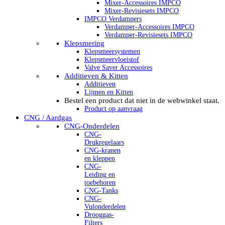
Mixer-Accessoires IMPCO
Mixer-Revisiesets IMPCO
IMPCO Verdampers
Verdamper-Accessoires IMPCO
Verdamper-Revisiesets IMPCO
Klepsmering
Klepsmeersystemen
Klepsmeervloeistof
Valve Saver Accessoires
Additieven & Kitten
Additieven
Lijmen en Kitten
Bestel een product dat niet in de webwinkel staat.
Product op aanvraag
CNG / Aardgas
CNG-Onderdelen
CNG-
Drukregelaars
CNG-kranen
en kleppen
CNG-
Leiding en
toebehoren
CNG-Tanks
CNG-
Vulonderdelen
Drooggas-
Filters