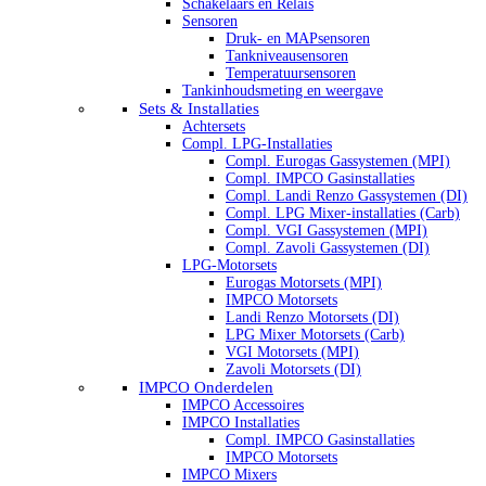
Schakelaars en Relais
Sensoren
Druk- en MAPsensoren
Tankniveausensoren
Temperatuursensoren
Tankinhoudsmeting en weergave
Sets & Installaties
Achtersets
Compl. LPG-Installaties
Compl. Eurogas Gassystemen (MPI)
Compl. IMPCO Gasinstallaties
Compl. Landi Renzo Gassystemen (DI)
Compl. LPG Mixer-installaties (Carb)
Compl. VGI Gassystemen (MPI)
Compl. Zavoli Gassystemen (DI)
LPG-Motorsets
Eurogas Motorsets (MPI)
IMPCO Motorsets
Landi Renzo Motorsets (DI)
LPG Mixer Motorsets (Carb)
VGI Motorsets (MPI)
Zavoli Motorsets (DI)
IMPCO Onderdelen
IMPCO Accessoires
IMPCO Installaties
Compl. IMPCO Gasinstallaties
IMPCO Motorsets
IMPCO Mixers