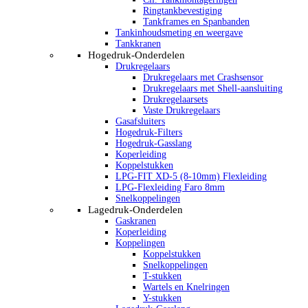
Ringtankbevestiging
Tankframes en Spanbanden
Tankinhoudsmeting en weergave
Tankkranen
Hogedruk-Onderdelen
Drukregelaars
Drukregelaars met Crashsensor
Drukregelaars met Shell-aansluiting
Drukregelaarsets
Vaste Drukregelaars
Gasafsluiters
Hogedruk-Filters
Hogedruk-Gasslang
Koperleiding
Koppelstukken
LPG-FIT XD-5 (8-10mm) Flexleiding
LPG-Flexleiding Faro 8mm
Snelkoppelingen
Lagedruk-Onderdelen
Gaskranen
Koperleiding
Koppelingen
Koppelstukken
Snelkoppelingen
T-stukken
Wartels en Knelringen
Y-stukken