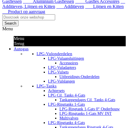
Gasflessen
Aluminium Gasflessen
Gasfles Accesoires
Additieven, Lijmen en Kitten
Additieven
Lijmen en Kitten
Product op aanvraag
Search
Menu
Menu
Terug
Autogas
LPG-Vulonderdelen
LPG-Vulaansluitingen
Accessoires
LPG-Vuladapters
LPG-Vulsets
Uitbreidings-Onderdelen
LPG-Vulslangen
LPG-Tanks
Achtersets
LPG Cil. Tanks 4-Gats
Tankappendages Cil. Tanks 4-Gats
LPG-Ringtanks 1-Gats
LPG-Ringtank 1-Gats 0° Onderbouw
LPG-Ringtanks 1-Gats MV INT
Multivalves
LPG-Ringtanks 4-Gats
Tankappendages Ringtank 4-Gats