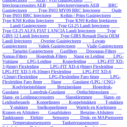
Gasinjectoren
AEB / VGI Gasinjectoren
Injectoraccessoires AEB
Injectorrevisiesets AEB
BRC
Gasinjectoren
Type IN03 MY09 BRC Injectoren
Oude
Type IN03 BRC Injectoren
Keihin / Prins Gasinjectoren
Type KN8 Keihin Injectoren
Type KN9 Keihin Injektoren
Landi Gasinjectoren
Type GI-25 Landi Injectoren
Type GI-25 ALFA FIAT LANCIA Landi Injectoren
Type
GIRS 12 Landi Injectoren
Type GIRS Renault Dacia OEM
Landi Injectoren
Overige Gasinjectoren
Lovato
Gasinjectoren
Valtek Gasinjectoren
Vialle Gasinjectoren
Tartarini Gasinjectoren
Gasfilters
Drooggas-Filters
Natgas-Filters
Hogedruk-Filters
Slang en Leiding
LPG-
Vulslang
LPG-Leiding
Koperleiding
LPG-FIT XD-
3 (6mm) Flexleiding
LPG-FIT XD-4 (8mm) Flexleiding
LPG-FIT XD-5 (8-10mm) Flexleiding
LPG-FIT XD-6
(12mm) Flexleiding
LPG-Flexleiding Faro 6mm
LPG-
Flexleiding Faro 8mm
Slang
Gasslang (LPG / CNG)
Koelvloeistofslang
Benzineslang
Hogedruk-
Gasslang
Lagedruk-Gasslang
Ontluchtingsslang
Slang- en Leidingaccessoires
Slangklemmen
Slang- en
Leidingbeugels
Koppelingen
Koppelstukken
T-stukken
Y-stukken
Snelkoppelingen
Wartels en Knelringen
Kranen en Afsluiters
Gasafsluiters
Benzine-Afsluiters
Tankkranen
Elektro
Sensoren
Druk- en MAPsensoren
Temperatuursensoren
Tankniveausensoren