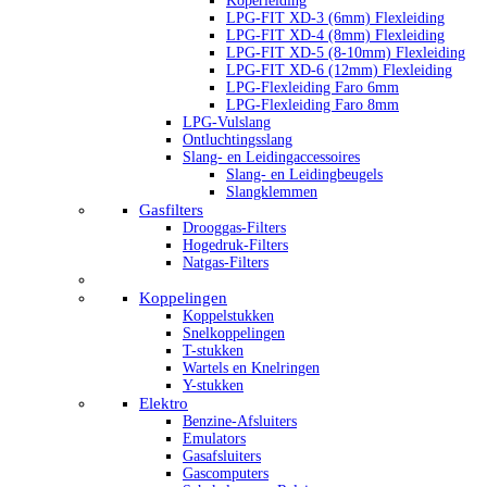
Koperleiding
LPG-FIT XD-3 (6mm) Flexleiding
LPG-FIT XD-4 (8mm) Flexleiding
LPG-FIT XD-5 (8-10mm) Flexleiding
LPG-FIT XD-6 (12mm) Flexleiding
LPG-Flexleiding Faro 6mm
LPG-Flexleiding Faro 8mm
LPG-Vulslang
Ontluchtingsslang
Slang- en Leidingaccessoires
Slang- en Leidingbeugels
Slangklemmen
Gasfilters
Drooggas-Filters
Hogedruk-Filters
Natgas-Filters
Koppelingen
Koppelstukken
Snelkoppelingen
T-stukken
Wartels en Knelringen
Y-stukken
Elektro
Benzine-Afsluiters
Emulators
Gasafsluiters
Gascomputers