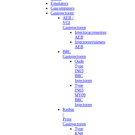
Emulators
Gascomputers
Gasinjectoren
AEB /
VGI
Gasinjectoren
Injectoraccessoires
AEB
Injectorrevisiesets
AEB
BRC
Gasinjectoren
Oude
Type
IN03
BRC
Injectoren
Type
IN03
MY09
BRC
Injectoren
Keihin
/
Prins
Gasinjectoren
Type
KN8