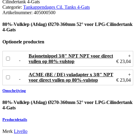
Categorie:
Tankappendages Cil. Tanks 4-Gats
Artikelnummer:
405000500
80%-Vulklep (Afslag) Ø270-360mm 52° voor LPG-Cilindertank
4-Gats
Optionele producten
Bajonetnippel 3/8" NPT NPT voor direct
+
vullen op 80%-vulstop
€ 23,04
ACME (BE / DE) vuladapter x 3/8" NPT
+
voor direct vullen op 80%-vulstop
€ 23,04
Omschrijving
80%-Vulklep (Afslag) Ø270-360mm 52° voor LPG-Cilindertank
4-Gats
Productdetails
Merk
Livello