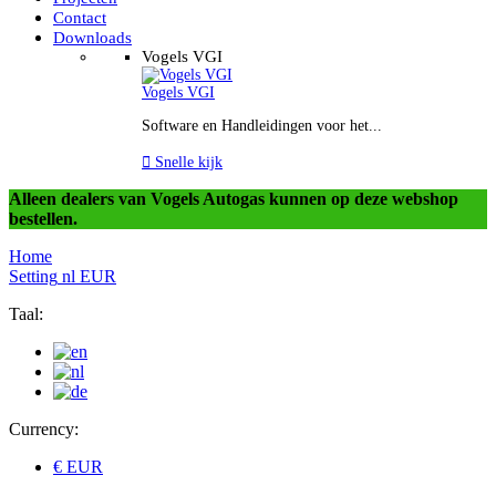
Contact
Downloads
Vogels VGI
Vogels VGI
Software en Handleidingen voor het...

Snelle kijk
Alleen dealers van Vogels Autogas kunnen op deze webshop
bestellen.
Home
Setting
nl
EUR
Taal:
Currency:
€ EUR