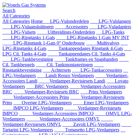
Search
All Categories
All Categories
Home
LPG-Vulonderdelen
LPG-Vulslangen
LPG-Vulaansluitingen
Accessoires
LPG-Vuladapters
LPG-Vulsets
Uitbreidings-Onderdelen
LPG-Tanks
LPG-Ringtanks 1-Gats
LPG-Ringtanks 1-Gats MV INT
LPG-Ringtank 1-Gats 0° Onderbouw
Multivalves
LPG-Ringtanks 4-Gats
Tankappendages Ringtank 4-Gats
LPG Cil. Tanks 4-Gats
Tankappendages Cil. Tanks 4-Gats
LPG-Tankbevestiging
Tankframes en Spanbanden
Cil. Tankbeugels
Cil. Tankmontageringen
Ringtankbevestiging
Achtersets
LPG-Tankaccessoires
LPG-Verdampers
Landi Renzo Verdampers
Verdamper-
Accessoires Landi
Verdamper-Revisiesets Landi
Lovato
Verdampers
BRC Verdampers
Verdamper-Accessoires
BRC
Verdamper-Revisiesets BRC
Prins Verdampers
Verdamper-Accessoires Prins
Verdamper-Revisiesets
Prins
Overige LPG-Verdampers
Emer LPG-Verdampers
IMPCO LPG-Verdampers
Verdamper-Revisiesets
IMPCO
Verdamper-Accessoires IMPCO
OMVL LPG-
Verdampers
Verdamper-Accessoires OMVL
Verdamper-Revisiesets OMVL
Zavoli LPG-Verdampers
Tartarini LPG-Verdampers
Tomasetto LPG-Verdampers