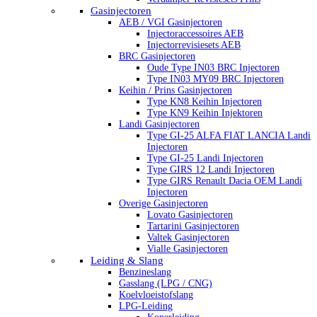
Gasinjectoren
AEB / VGI Gasinjectoren
Injectoraccessoires AEB
Injectorrevisiesets AEB
BRC Gasinjectoren
Oude Type IN03 BRC Injectoren
Type IN03 MY09 BRC Injectoren
Keihin / Prins Gasinjectoren
Type KN8 Keihin Injectoren
Type KN9 Keihin Injektoren
Landi Gasinjectoren
Type GI-25 ALFA FIAT LANCIA Landi
Injectoren
Type GI-25 Landi Injectoren
Type GIRS 12 Landi Injectoren
Type GIRS Renault Dacia OEM Landi
Injectoren
Overige Gasinjectoren
Lovato Gasinjectoren
Tartarini Gasinjectoren
Valtek Gasinjectoren
Vialle Gasinjectoren
Leiding & Slang
Benzineslang
Gasslang (LPG / CNG)
Koelvloeistofslang
LPG-Leiding