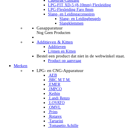
Lagedruk-Gasslang
LPG-FIT XD-5 (8-10mm) Flexleiding
LPG-Flexleiding Faro 8mm
Slang- en Leidingaccessoires
Slang- en Leidingbeugels
Slangklemmen
Gasapparatuur
Nog Geen Producten
Additieven & Kitten
Additieven
Lijmen en Kitten
Bestel een product dat niet in de webwinkel staat.
Product op aanvraag
Merken
LPG- en CNG-Apparatuur
AEB
BRC M.T.M.
EMER
IMPCO
Keihin
Landi Renzo
LOVATO
OMVL
Prins
Rotarex
Tartarini
Tomasetto Achille