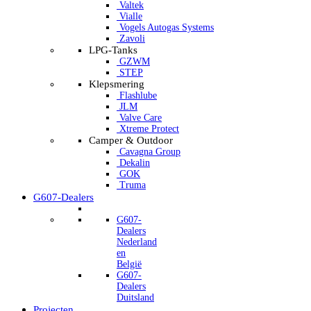
Valtek
Vialle
Vogels Autogas Systems
Zavoli
LPG-Tanks
GZWM
STEP
Klepsmering
Flashlube
JLM
Valve Care
Xtreme Protect
Camper & Outdoor
Cavagna Group
Dekalin
GOK
Truma
G607-Dealers
G607-
Dealers
Nederland
en
België
G607-
Dealers
Duitsland
Projecten