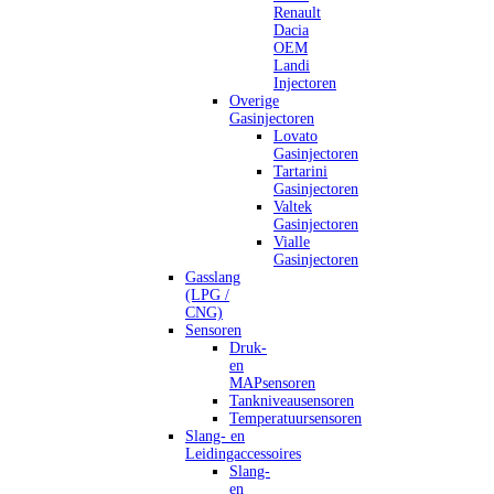
Renault
Dacia
OEM
Landi
Injectoren
Overige
Gasinjectoren
Lovato
Gasinjectoren
Tartarini
Gasinjectoren
Valtek
Gasinjectoren
Vialle
Gasinjectoren
Gasslang
(LPG /
CNG)
Sensoren
Druk-
en
MAPsensoren
Tankniveausensoren
Temperatuursensoren
Slang- en
Leidingaccessoires
Slang-
en