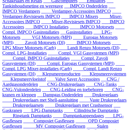
Schakelaars en Relais
Gascomputers
Emulators
Tankinhoudsmeting en weergave
IMPCO Onderdelen
IMPCO Verdampers
Verdamper-Accessoires IMPCO
Verdamper-Revisiesets IMPCO
IMPCO Mixers
Mixer-
Accessoires IMPCO
Mixer-Revisiesets IMPCO
IMPCO
Accessoires
IMPCO Installaties
IMPCO Motorsets
Compl. IMPCO Gasinstallaties
Gasinstallaties
LPG-
Motorsets
VGI Motorsets (MPI)
Eurogas Motorsets
(MPI)
Zavoli Motorsets (DI)
IMPCO Motorsets
LPG Mixer Motorsets (Carb)
Landi Renzo Motorsets (DI)
Compl. LPG-Installaties
Compl. VGI Gassystemen (MPI)
Compl. IMPCO Gasinstallaties
Compl. Zavoli
Gassystemen (DI)
Compl. Eurogas Gassystemen (MPI)
Compl. LPG Mixer-installaties (Carb)
Compl. Landi Renzo
Gassystemen (DI)
Klepsmeerproducten
Klepsmeersystemen
Klepsmeervloeistof
Valve Saver Accessoires
CNG /
Aardgasonderdelen
CNG-Drukregelaars
CNG-Tanks
CNG-Vulonderdelen
CNG-Leiding en toebehoren
CNG-
kranen en kleppen
Dampgas Onderdelen
Drukregelaars
Drukregelaars met Shell-aansluiting
Vaste Drukregelaars
Drukregelaarsets
Drukregelaars met Crashsensor
Gaskranen
LPG-Damptanks
Cilindrische Damptanks
Ringtank Damptanks
Damptankappendages
LPG-
Gasflessen
Composiet Gasflessen
OPD Composiet
Gasflessen
MV Composiet Gasflessen
Stalen