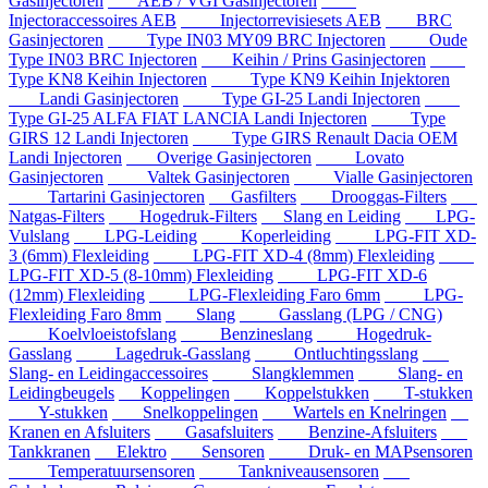
Gasinjectoren
AEB / VGI Gasinjectoren
Injectoraccessoires AEB
Injectorrevisiesets AEB
BRC
Gasinjectoren
Type IN03 MY09 BRC Injectoren
Oude
Type IN03 BRC Injectoren
Keihin / Prins Gasinjectoren
Type KN8 Keihin Injectoren
Type KN9 Keihin Injektoren
Landi Gasinjectoren
Type GI-25 Landi Injectoren
Type GI-25 ALFA FIAT LANCIA Landi Injectoren
Type
GIRS 12 Landi Injectoren
Type GIRS Renault Dacia OEM
Landi Injectoren
Overige Gasinjectoren
Lovato
Gasinjectoren
Valtek Gasinjectoren
Vialle Gasinjectoren
Tartarini Gasinjectoren
Gasfilters
Drooggas-Filters
Natgas-Filters
Hogedruk-Filters
Slang en Leiding
LPG-
Vulslang
LPG-Leiding
Koperleiding
LPG-FIT XD-
3 (6mm) Flexleiding
LPG-FIT XD-4 (8mm) Flexleiding
LPG-FIT XD-5 (8-10mm) Flexleiding
LPG-FIT XD-6
(12mm) Flexleiding
LPG-Flexleiding Faro 6mm
LPG-
Flexleiding Faro 8mm
Slang
Gasslang (LPG / CNG)
Koelvloeistofslang
Benzineslang
Hogedruk-
Gasslang
Lagedruk-Gasslang
Ontluchtingsslang
Slang- en Leidingaccessoires
Slangklemmen
Slang- en
Leidingbeugels
Koppelingen
Koppelstukken
T-stukken
Y-stukken
Snelkoppelingen
Wartels en Knelringen
Kranen en Afsluiters
Gasafsluiters
Benzine-Afsluiters
Tankkranen
Elektro
Sensoren
Druk- en MAPsensoren
Temperatuursensoren
Tankniveausensoren