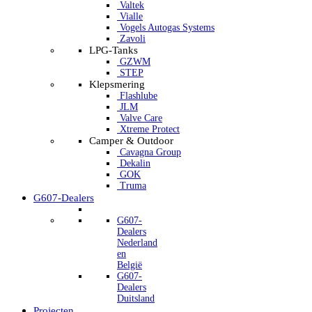
Valtek
Vialle
Vogels Autogas Systems
Zavoli
LPG-Tanks
GZWM
STEP
Klepsmering
Flashlube
JLM
Valve Care
Xtreme Protect
Camper & Outdoor
Cavagna Group
Dekalin
GOK
Truma
G607-Dealers
G607-
Dealers
Nederland
en
België
G607-
Dealers
Duitsland
Projecten