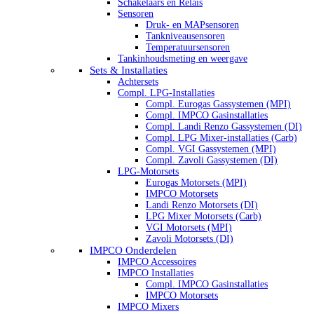
Schakelaars en Relais
Sensoren
Druk- en MAPsensoren
Tankniveausensoren
Temperatuursensoren
Tankinhoudsmeting en weergave
Sets & Installaties
Achtersets
Compl. LPG-Installaties
Compl. Eurogas Gassystemen (MPI)
Compl. IMPCO Gasinstallaties
Compl. Landi Renzo Gassystemen (DI)
Compl. LPG Mixer-installaties (Carb)
Compl. VGI Gassystemen (MPI)
Compl. Zavoli Gassystemen (DI)
LPG-Motorsets
Eurogas Motorsets (MPI)
IMPCO Motorsets
Landi Renzo Motorsets (DI)
LPG Mixer Motorsets (Carb)
VGI Motorsets (MPI)
Zavoli Motorsets (DI)
IMPCO Onderdelen
IMPCO Accessoires
IMPCO Installaties
Compl. IMPCO Gasinstallaties
IMPCO Motorsets
IMPCO Mixers