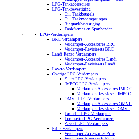
LPG-Tankaccessoires
LPG-Tankbevestiging
Cil. Tankbeugels
Cil. Tankmontageringen
Ringtankbevestiging
Tankframes en Spanbanden
LPG-Verdampers
BRC Verdampers
Verdamper-Accessoires BRC
Verdamper-Revisiesets BRC
Landi Renzo Verdampers
Verdamper-Accessoires Landi
Verdamper-Revisiesets Landi
Lovato Verdampers
Overige LPG-Verdampers
Emer LPG-Verdampers
IMPCO LPG-Verdampers
Verdamper-Accessoires IMPCO
Verdamper-Revisiesets IMPCO
OMVL LPG-Verdampers
Verdamper-Accessoires OMVL
Verdamper-Revisiesets OMVL
Tartarini LPG-Verdampers
Tomasetto LPG-Verdampers
Zavoli LPG-Verdampers
Prins Verdampers
Verdamper-Accessoires Prins
Verdamper-Revisiesets Prins