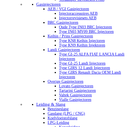
Gasinjectoren
AEB / VGI Gasinjectoren
Injectoraccessoires AEB
Injectorrevisiesets AEB
BRC Gasinjectoren
Oude Type IN03 BRC Injectoren
Type IN03 MY09 BRC Injectoren
Keihin / Prins Gasinjectoren
Type KN8 Keihin Injectoren
Type KN9 Keihin Injektoren
Landi Gasinjectoren
Type GI-25 ALFA FIAT LANCIA Landi
Injectoren
Type GI-25 Landi Injectoren
Type GIRS 12 Landi Injectoren
Type GIRS Renault Dacia OEM Landi
Injectoren
Overige Gasinjectoren
Lovato Gasinjectoren
Tartarini Gasinjectoren
Valtek Gasinjectoren
Vialle Gasinjectoren
Leiding & Slang
Benzineslang
Gasslang (LPG / CNG)
Koelvloeistofslang
LPG-Leiding