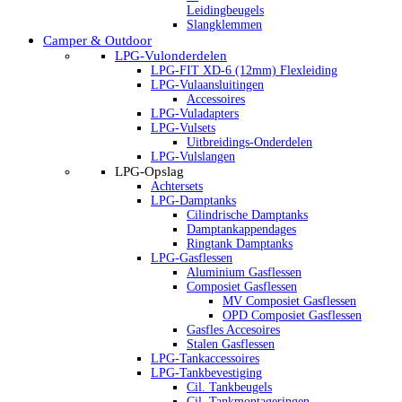
Leidingbeugels
Slangklemmen
Camper & Outdoor
LPG-Vulonderdelen
LPG-FIT XD-6 (12mm) Flexleiding
LPG-Vulaansluitingen
Accessoires
LPG-Vuladapters
LPG-Vulsets
Uitbreidings-Onderdelen
LPG-Vulslangen
LPG-Opslag
Achtersets
LPG-Damptanks
Cilindrische Damptanks
Damptankappendages
Ringtank Damptanks
LPG-Gasflessen
Aluminium Gasflessen
Composiet Gasflessen
MV Composiet Gasflessen
OPD Composiet Gasflessen
Gasfles Accesoires
Stalen Gasflessen
LPG-Tankaccessoires
LPG-Tankbevestiging
Cil. Tankbeugels
Cil. Tankmontageringen