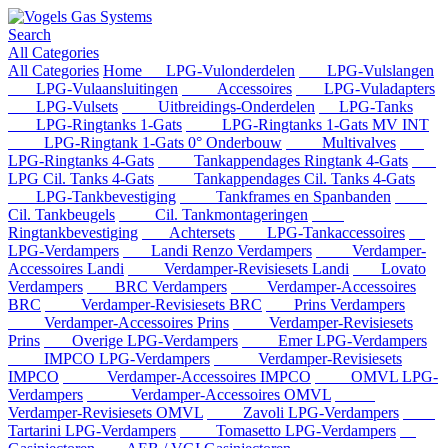
Search
All Categories
All Categories
Home
LPG-Vulonderdelen
LPG-Vulslangen
LPG-Vulaansluitingen
Accessoires
LPG-Vuladapters
LPG-Vulsets
Uitbreidings-Onderdelen
LPG-Tanks
LPG-Ringtanks 1-Gats
LPG-Ringtanks 1-Gats MV INT
LPG-Ringtank 1-Gats 0° Onderbouw
Multivalves
LPG-Ringtanks 4-Gats
Tankappendages Ringtank 4-Gats
LPG Cil. Tanks 4-Gats
Tankappendages Cil. Tanks 4-Gats
LPG-Tankbevestiging
Tankframes en Spanbanden
Cil. Tankbeugels
Cil. Tankmontageringen
Ringtankbevestiging
Achtersets
LPG-Tankaccessoires
LPG-Verdampers
Landi Renzo Verdampers
Verdamper-
Accessoires Landi
Verdamper-Revisiesets Landi
Lovato
Verdampers
BRC Verdampers
Verdamper-Accessoires
BRC
Verdamper-Revisiesets BRC
Prins Verdampers
Verdamper-Accessoires Prins
Verdamper-Revisiesets
Prins
Overige LPG-Verdampers
Emer LPG-Verdampers
IMPCO LPG-Verdampers
Verdamper-Revisiesets
IMPCO
Verdamper-Accessoires IMPCO
OMVL LPG-
Verdampers
Verdamper-Accessoires OMVL
Verdamper-Revisiesets OMVL
Zavoli LPG-Verdampers
Tartarini LPG-Verdampers
Tomasetto LPG-Verdampers