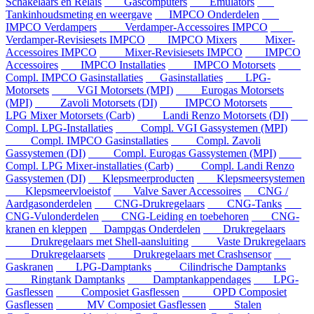
Schakelaars en Relais
Gascomputers
Emulators
Tankinhoudsmeting en weergave
IMPCO Onderdelen
IMPCO Verdampers
Verdamper-Accessoires IMPCO
Verdamper-Revisiesets IMPCO
IMPCO Mixers
Mixer-
Accessoires IMPCO
Mixer-Revisiesets IMPCO
IMPCO
Accessoires
IMPCO Installaties
IMPCO Motorsets
Compl. IMPCO Gasinstallaties
Gasinstallaties
LPG-
Motorsets
VGI Motorsets (MPI)
Eurogas Motorsets
(MPI)
Zavoli Motorsets (DI)
IMPCO Motorsets
LPG Mixer Motorsets (Carb)
Landi Renzo Motorsets (DI)
Compl. LPG-Installaties
Compl. VGI Gassystemen (MPI)
Compl. IMPCO Gasinstallaties
Compl. Zavoli
Gassystemen (DI)
Compl. Eurogas Gassystemen (MPI)
Compl. LPG Mixer-installaties (Carb)
Compl. Landi Renzo
Gassystemen (DI)
Klepsmeerproducten
Klepsmeersystemen
Klepsmeervloeistof
Valve Saver Accessoires
CNG /
Aardgasonderdelen
CNG-Drukregelaars
CNG-Tanks
CNG-Vulonderdelen
CNG-Leiding en toebehoren
CNG-
kranen en kleppen
Dampgas Onderdelen
Drukregelaars
Drukregelaars met Shell-aansluiting
Vaste Drukregelaars
Drukregelaarsets
Drukregelaars met Crashsensor
Gaskranen
LPG-Damptanks
Cilindrische Damptanks
Ringtank Damptanks
Damptankappendages
LPG-
Gasflessen
Composiet Gasflessen
OPD Composiet
Gasflessen
MV Composiet Gasflessen
Stalen