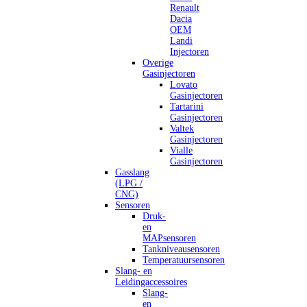
Renault
Dacia
OEM
Landi
Injectoren
Overige
Gasinjectoren
Lovato
Gasinjectoren
Tartarini
Gasinjectoren
Valtek
Gasinjectoren
Vialle
Gasinjectoren
Gasslang
(LPG /
CNG)
Sensoren
Druk-
en
MAPsensoren
Tankniveausensoren
Temperatuursensoren
Slang- en
Leidingaccessoires
Slang-
en