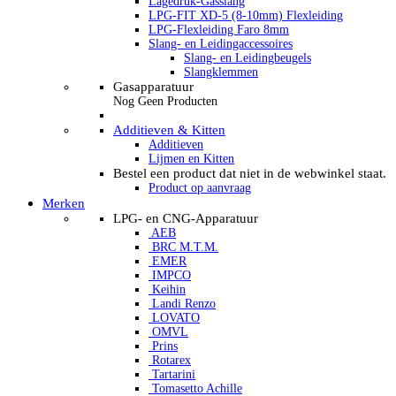
Lagedruk-Gasslang
LPG-FIT XD-5 (8-10mm) Flexleiding
LPG-Flexleiding Faro 8mm
Slang- en Leidingaccessoires
Slang- en Leidingbeugels
Slangklemmen
Gasapparatuur
Nog Geen Producten
Additieven & Kitten
Additieven
Lijmen en Kitten
Bestel een product dat niet in de webwinkel staat.
Product op aanvraag
Merken
LPG- en CNG-Apparatuur
AEB
BRC M.T.M.
EMER
IMPCO
Keihin
Landi Renzo
LOVATO
OMVL
Prins
Rotarex
Tartarini
Tomasetto Achille