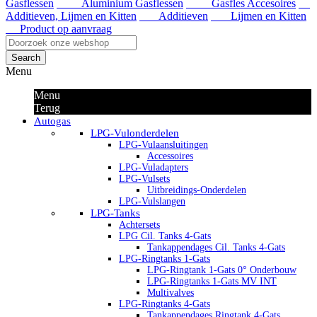
Gasflessen
Aluminium Gasflessen
Gasfles Accesoires
Additieven, Lijmen en Kitten
Additieven
Lijmen en Kitten
Product op aanvraag
Search
Menu
Menu
Terug
Autogas
LPG-Vulonderdelen
LPG-Vulaansluitingen
Accessoires
LPG-Vuladapters
LPG-Vulsets
Uitbreidings-Onderdelen
LPG-Vulslangen
LPG-Tanks
Achtersets
LPG Cil. Tanks 4-Gats
Tankappendages Cil. Tanks 4-Gats
LPG-Ringtanks 1-Gats
LPG-Ringtank 1-Gats 0° Onderbouw
LPG-Ringtanks 1-Gats MV INT
Multivalves
LPG-Ringtanks 4-Gats
Tankappendages Ringtank 4-Gats