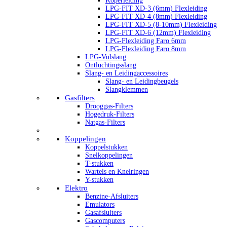
Koperleiding
LPG-FIT XD-3 (6mm) Flexleiding
LPG-FIT XD-4 (8mm) Flexleiding
LPG-FIT XD-5 (8-10mm) Flexleiding
LPG-FIT XD-6 (12mm) Flexleiding
LPG-Flexleiding Faro 6mm
LPG-Flexleiding Faro 8mm
LPG-Vulslang
Ontluchtingsslang
Slang- en Leidingaccessoires
Slang- en Leidingbeugels
Slangklemmen
Gasfilters
Drooggas-Filters
Hogedruk-Filters
Natgas-Filters
Koppelingen
Koppelstukken
Snelkoppelingen
T-stukken
Wartels en Knelringen
Y-stukken
Elektro
Benzine-Afsluiters
Emulators
Gasafsluiters
Gascomputers