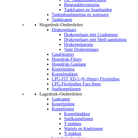
Ringtankbevestiging
Tankframes en Spanbanden
Tankinhoudsmeting en weergave
Tankkranen
Hogedruk-Onderdelen
Drukregelaars
Drukregelaars met Crashsensor
Drukregelaars met Shell-aansluiting
Drukregelaarsets
Vaste Drukregelaars
Gasafsluiters
Hogedruk-Filters
Hogedruk-Gasslang
Koperleiding
Koppelstukken
LPG-FIT XD-5 (8-10mm) Flexleiding
LPG-Flexleiding Faro 8mm
Snelkoppelingen
Lagedruk-Onderdelen
Gaskranen
Koperleiding
Koppelingen
Koppelstukken
Snelkoppelingen
T-stukken
Wartels en Knelringen
Y-stukken