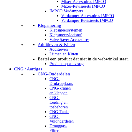
Mixer-Accessoires IMPCO
Mixer-Revisiesets IMPCO
IMPCO Verdampers
Verdamper-Accessoires IMPCO
Verdamper-Revisiesets IMPCO
Klepsmering
Klepsmeersystemen
Klepsmeervloeistof
Valve Saver Accessoires
Additieven & Kitten
Additieven
Lijmen en Kitten
Bestel een product dat niet in de webwinkel staat.
Product op aanvraag
CNG / Aardgas
CNG-Onderdelen
CNG-
Drukregelaars
CNG-kranen
en kleppen
CNG-
Leiding en
toebehoren
CNG-Tanks
CNG-
Vulonderdelen
Drooggas-
Filters