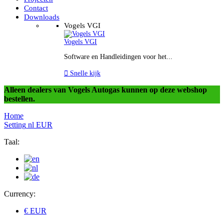
Contact
Downloads
Vogels VGI
Vogels VGI
Software en Handleidingen voor het...

Snelle kijk
Alleen dealers van Vogels Autogas kunnen op deze webshop
bestellen.
Home
Setting
nl
EUR
Taal:
Currency:
€ EUR