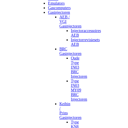
Emulators
Gascomputers
Gasinjectoren
AEB /
VGI
Gasinjectoren
Injectoraccessoires
AEB
Injectorrevisiesets
AEB
BRC
Gasinjectoren
Oude
Type
IN03
BRC
Injectoren
Type
IN03
MY09
BRC
Injectoren
Keihin
/
Prins
Gasinjectoren
Type
KN8