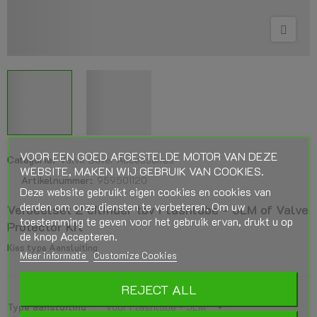
VOOR EEN GOED AFGESTELDE MOTOR VAN DEZE
Categorie:
Valve Saver Accessoires
WEBSITE, MAKEN WIJ GEBRUIK VAN COOKIES.
Artikelnummer:
959501120
Deze website gebruikt eigen cookies en cookies van
derden om onze diensten te verbeteren. Om uw
Verdeelset 2 cilinder tbv Flashlube - JLM of Valve
toestemming te geven voor het gebruik ervan, drukt u op
Protector Kit
de knop Accepteren.
Kies type Aansluiting
Meer informatie
Customize Cookies
REJECT ALL
Type aansluiting