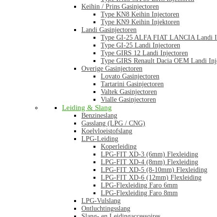
Keihin / Prins Gasinjectoren
Type KN8 Keihin Injectoren
Type KN9 Keihin Injektoren
Landi Gasinjectoren
Type GI-25 ALFA FIAT LANCIA Landi In
Type GI-25 Landi Injectoren
Type GIRS 12 Landi Injectoren
Type GIRS Renault Dacia OEM Landi Inj
Overige Gasinjectoren
Lovato Gasinjectoren
Tartarini Gasinjectoren
Valtek Gasinjectoren
Vialle Gasinjectoren
Leiding & Slang
Benzineslang
Gasslang (LPG / CNG)
Koelvloeistofslang
LPG-Leiding
Koperleiding
LPG-FIT XD-3 (6mm) Flexleiding
LPG-FIT XD-4 (8mm) Flexleiding
LPG-FIT XD-5 (8-10mm) Flexleiding
LPG-FIT XD-6 (12mm) Flexleiding
LPG-Flexleiding Faro 6mm
LPG-Flexleiding Faro 8mm
LPG-Vulslang
Ontluchtingsslang
Slang- en Leidingaccessoires