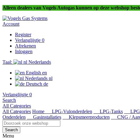
Alleen dealers van Vogels Autogas kunnen op deze webshop beste
Account
Register
Verlanglijstje
0
Afrekenen
Inloggen
Taal:
nl
Nederlands
English
en
Nederlands
nl
Deutsch
de
Verlanglijstje
0
Search
All Categories
All Categories
Home
LPG-Vulonderdelen
LPG-Tanks
LPG-V
Onderdelen
Gasinstallaties
Klepsmeerproducten
CNG / Aardg
Search
Menu