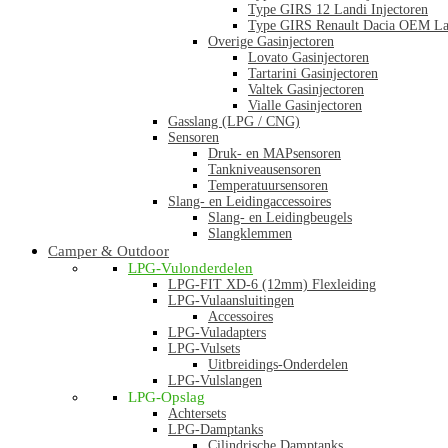
Type GIRS 12 Landi Injectoren
Type GIRS Renault Dacia OEM Lan
Overige Gasinjectoren
Lovato Gasinjectoren
Tartarini Gasinjectoren
Valtek Gasinjectoren
Vialle Gasinjectoren
Gasslang (LPG / CNG)
Sensoren
Druk- en MAPsensoren
Tankniveausensoren
Temperatuursensoren
Slang- en Leidingaccessoires
Slang- en Leidingbeugels
Slangklemmen
Camper & Outdoor
LPG-Vulonderdelen
LPG-FIT XD-6 (12mm) Flexleiding
LPG-Vulaansluitingen
Accessoires
LPG-Vuladapters
LPG-Vulsets
Uitbreidings-Onderdelen
LPG-Vulslangen
LPG-Opslag
Achtersets
LPG-Damptanks
Cilindrische Damptanks