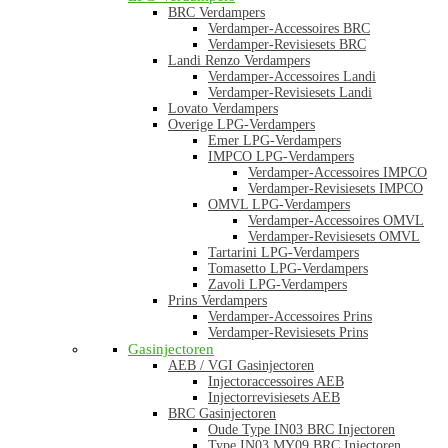
BRC Verdampers
Verdamper-Accessoires BRC
Verdamper-Revisiesets BRC
Landi Renzo Verdampers
Verdamper-Accessoires Landi
Verdamper-Revisiesets Landi
Lovato Verdampers
Overige LPG-Verdampers
Emer LPG-Verdampers
IMPCO LPG-Verdampers
Verdamper-Accessoires IMPCO
Verdamper-Revisiesets IMPCO
OMVL LPG-Verdampers
Verdamper-Accessoires OMVL
Verdamper-Revisiesets OMVL
Tartarini LPG-Verdampers
Tomasetto LPG-Verdampers
Zavoli LPG-Verdampers
Prins Verdampers
Verdamper-Accessoires Prins
Verdamper-Revisiesets Prins
Gasinjectoren
AEB / VGI Gasinjectoren
Injectoraccessoires AEB
Injectorrevisiesets AEB
BRC Gasinjectoren
Oude Type IN03 BRC Injectoren
Type IN03 MY09 BRC Injectoren