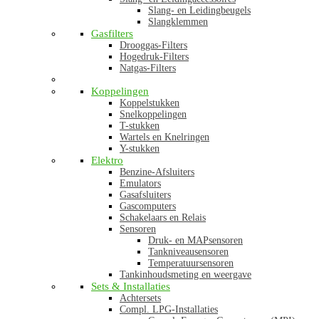
Slang- en Leidingbeugels
Slangklemmen
Gasfilters
Drooggas-Filters
Hogedruk-Filters
Natgas-Filters
Koppelingen
Koppelstukken
Snelkoppelingen
T-stukken
Wartels en Knelringen
Y-stukken
Elektro
Benzine-Afsluiters
Emulators
Gasafsluiters
Gascomputers
Schakelaars en Relais
Sensoren
Druk- en MAPsensoren
Tankniveausensoren
Temperatuursensoren
Tankinhoudsmeting en weergave
Sets & Installaties
Achtersets
Compl. LPG-Installaties