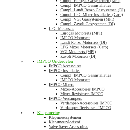
Compl. Eurogas Gassystemen (MPI)
Compl. IMPCO Gasinstallaties
Compl. Landi Renzo Gassystemen (DI)
Compl. LPG Mixer-installaties (Carb)
Compl. VGI Gassystemen (MPI)
Compl. Zavoli Gassystemen (DI)
LPG-Motorsets
Eurogas Motorsets (MPI)
IMPCO Motorsets
Landi Renzo Motorsets (DI)
LPG Mixer Motorsets (Carb)
VGI Motorsets (MPI)
Zavoli Motorsets (DI)
IMPCO Onderdelen
IMPCO Accessoires
IMPCO Installaties
Compl. IMPCO Gasinstallaties
IMPCO Motorsets
IMPCO Mixers
Mixer-Accessoires IMPCO
Mixer-Revisiesets IMPCO
IMPCO Verdampers
Verdamper-Accessoires IMPCO
Verdamper-Revisiesets IMPCO
Klepsmering
Klepsmeersystemen
Klepsmeervloeistof
Valve Saver Accessoires