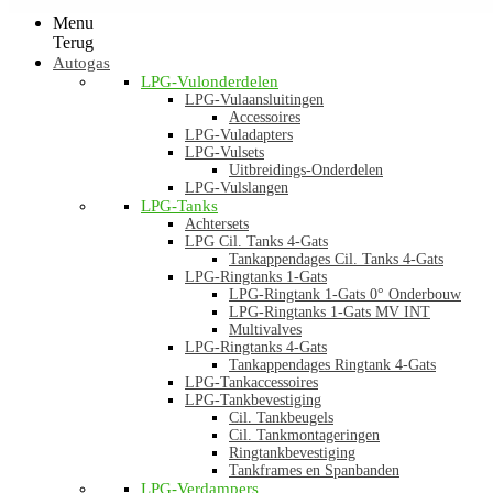
Menu
Terug
Autogas
LPG-Vulonderdelen
LPG-Vulaansluitingen
Accessoires
LPG-Vuladapters
LPG-Vulsets
Uitbreidings-Onderdelen
LPG-Vulslangen
LPG-Tanks
Achtersets
LPG Cil. Tanks 4-Gats
Tankappendages Cil. Tanks 4-Gats
LPG-Ringtanks 1-Gats
LPG-Ringtank 1-Gats 0° Onderbouw
LPG-Ringtanks 1-Gats MV INT
Multivalves
LPG-Ringtanks 4-Gats
Tankappendages Ringtank 4-Gats
LPG-Tankaccessoires
LPG-Tankbevestiging
Cil. Tankbeugels
Cil. Tankmontageringen
Ringtankbevestiging
Tankframes en Spanbanden
LPG-Verdampers