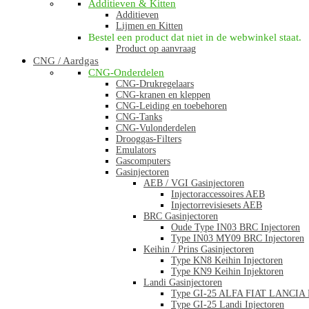
Additieven & Kitten
Additieven
Lijmen en Kitten
Bestel een product dat niet in de webwinkel staat.
Product op aanvraag
CNG / Aardgas
CNG-Onderdelen
CNG-Drukregelaars
CNG-kranen en kleppen
CNG-Leiding en toebehoren
CNG-Tanks
CNG-Vulonderdelen
Drooggas-Filters
Emulators
Gascomputers
Gasinjectoren
AEB / VGI Gasinjectoren
Injectoraccessoires AEB
Injectorrevisiesets AEB
BRC Gasinjectoren
Oude Type IN03 BRC Injectoren
Type IN03 MY09 BRC Injectoren
Keihin / Prins Gasinjectoren
Type KN8 Keihin Injectoren
Type KN9 Keihin Injektoren
Landi Gasinjectoren
Type GI-25 ALFA FIAT LANCIA La
Type GI-25 Landi Injectoren