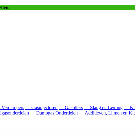
llen.
erdampers
Gasinjectoren
Gasfilters
Slang en Leiding
Kop
asonderdelen
Dampgas Onderdelen
Additieven, Lijmen en Kit