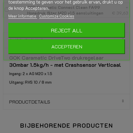
toestemming te geven voor het gebruik ervan, drukt u op
GOK Caramatic Connect Clean FA99
+
de knop Accepteren.
Hogedruk filter M20 x1.5 aansluitingen
€ 39,63
Meer informatie
Customize Cookies
REJECT ALL
OMSCHRIJVING
ACCEPTEREN
GOK Caramatic DriveTwo drukregelaar
30mbar 1.5kg/h - met Crashsensor Verticaal
Ingang: 2 x AG M20 x 1.5
Uitgang: RVS 10 / 8 mm
PRODUCTDETAILS
BIJBEHORENDE PRODUCTEN