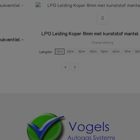
LPG Leiding Koper 8mm met kunststof mantel - per meter
Koperleiding
Lengte
1,0m
2,0m
3,0m
4,0m
5,0m
6,0m
7,0m
8,0m
9,0m
10m