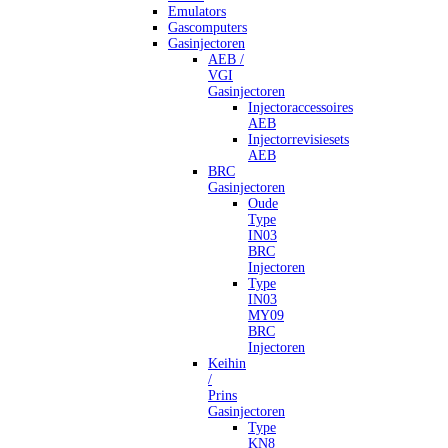
Emulators
Gascomputers
Gasinjectoren
AEB /
VGI
Gasinjectoren
Injectoraccessoires
AEB
Injectorrevisiesets
AEB
BRC
Gasinjectoren
Oude
Type
IN03
BRC
Injectoren
Type
IN03
MY09
BRC
Injectoren
Keihin
/
Prins
Gasinjectoren
Type
KN8