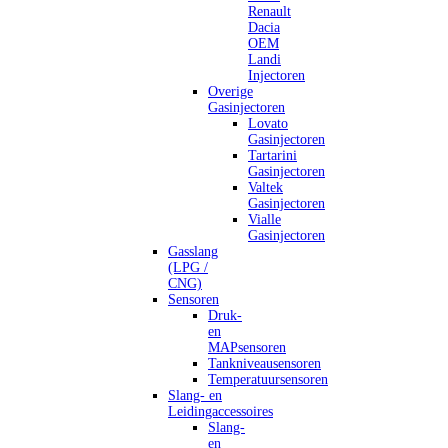
Renault
Dacia
OEM
Landi
Injectoren
Overige
Gasinjectoren
Lovato
Gasinjectoren
Tartarini
Gasinjectoren
Valtek
Gasinjectoren
Vialle
Gasinjectoren
Gasslang
(LPG /
CNG)
Sensoren
Druk-
en
MAPsensoren
Tankniveausensoren
Temperatuursensoren
Slang- en
Leidingaccessoires
Slang-
en