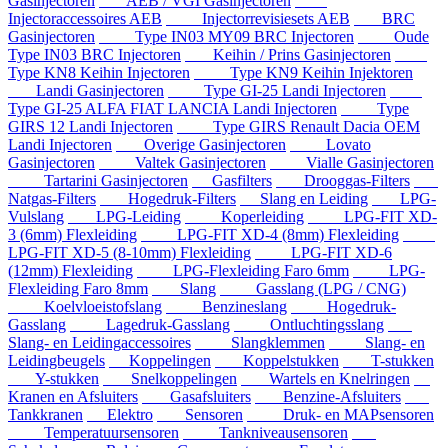
Gasinjectoren
AEB / VGI Gasinjectoren
Injectoraccessoires AEB
Injectorrevisiesets AEB
BRC
Gasinjectoren
Type IN03 MY09 BRC Injectoren
Oude
Type IN03 BRC Injectoren
Keihin / Prins Gasinjectoren
Type KN8 Keihin Injectoren
Type KN9 Keihin Injektoren
Landi Gasinjectoren
Type GI-25 Landi Injectoren
Type GI-25 ALFA FIAT LANCIA Landi Injectoren
Type
GIRS 12 Landi Injectoren
Type GIRS Renault Dacia OEM
Landi Injectoren
Overige Gasinjectoren
Lovato
Gasinjectoren
Valtek Gasinjectoren
Vialle Gasinjectoren
Tartarini Gasinjectoren
Gasfilters
Drooggas-Filters
Natgas-Filters
Hogedruk-Filters
Slang en Leiding
LPG-
Vulslang
LPG-Leiding
Koperleiding
LPG-FIT XD-
3 (6mm) Flexleiding
LPG-FIT XD-4 (8mm) Flexleiding
LPG-FIT XD-5 (8-10mm) Flexleiding
LPG-FIT XD-6
(12mm) Flexleiding
LPG-Flexleiding Faro 6mm
LPG-
Flexleiding Faro 8mm
Slang
Gasslang (LPG / CNG)
Koelvloeistofslang
Benzineslang
Hogedruk-
Gasslang
Lagedruk-Gasslang
Ontluchtingsslang
Slang- en Leidingaccessoires
Slangklemmen
Slang- en
Leidingbeugels
Koppelingen
Koppelstukken
T-stukken
Y-stukken
Snelkoppelingen
Wartels en Knelringen
Kranen en Afsluiters
Gasafsluiters
Benzine-Afsluiters
Tankkranen
Elektro
Sensoren
Druk- en MAPsensoren
Temperatuursensoren
Tankniveausensoren