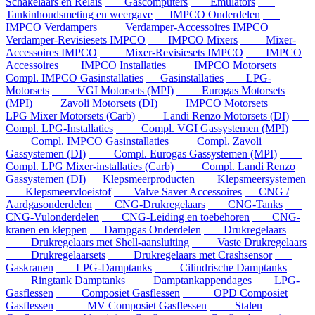
Schakelaars en Relais
Gascomputers
Emulators
Tankinhoudsmeting en weergave
IMPCO Onderdelen
IMPCO Verdampers
Verdamper-Accessoires IMPCO
Verdamper-Revisiesets IMPCO
IMPCO Mixers
Mixer-
Accessoires IMPCO
Mixer-Revisiesets IMPCO
IMPCO
Accessoires
IMPCO Installaties
IMPCO Motorsets
Compl. IMPCO Gasinstallaties
Gasinstallaties
LPG-
Motorsets
VGI Motorsets (MPI)
Eurogas Motorsets
(MPI)
Zavoli Motorsets (DI)
IMPCO Motorsets
LPG Mixer Motorsets (Carb)
Landi Renzo Motorsets (DI)
Compl. LPG-Installaties
Compl. VGI Gassystemen (MPI)
Compl. IMPCO Gasinstallaties
Compl. Zavoli
Gassystemen (DI)
Compl. Eurogas Gassystemen (MPI)
Compl. LPG Mixer-installaties (Carb)
Compl. Landi Renzo
Gassystemen (DI)
Klepsmeerproducten
Klepsmeersystemen
Klepsmeervloeistof
Valve Saver Accessoires
CNG /
Aardgasonderdelen
CNG-Drukregelaars
CNG-Tanks
CNG-Vulonderdelen
CNG-Leiding en toebehoren
CNG-
kranen en kleppen
Dampgas Onderdelen
Drukregelaars
Drukregelaars met Shell-aansluiting
Vaste Drukregelaars
Drukregelaarsets
Drukregelaars met Crashsensor
Gaskranen
LPG-Damptanks
Cilindrische Damptanks
Ringtank Damptanks
Damptankappendages
LPG-
Gasflessen
Composiet Gasflessen
OPD Composiet
Gasflessen
MV Composiet Gasflessen
Stalen