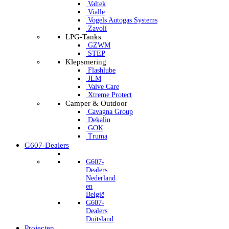
Valtek
Vialle
Vogels Autogas Systems
Zavoli
LPG-Tanks
GZWM
STEP
Klepsmering
Flashlube
JLM
Valve Care
Xtreme Protect
Camper & Outdoor
Cavagna Group
Dekalin
GOK
Truma
G607-Dealers
G607-
Dealers
Nederland
en
België
G607-
Dealers
Duitsland
Projecten