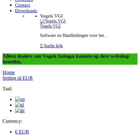
Contact
Downloads
Vogels VGI
Vogels VGI
Software en Handleidingen voor het...

Snelle kijk
Alleen dealers van Vogels Autogas kunnen op deze webshop
bestellen.
Home
Setting
nl
EUR
Taal:
Currency:
€ EUR