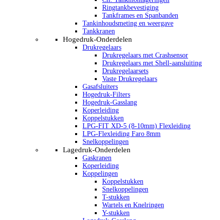
Ringtankbevestiging
Tankframes en Spanbanden
Tankinhoudsmeting en weergave
Tankkranen
Hogedruk-Onderdelen
Drukregelaars
Drukregelaars met Crashsensor
Drukregelaars met Shell-aansluiting
Drukregelaarsets
Vaste Drukregelaars
Gasafsluiters
Hogedruk-Filters
Hogedruk-Gasslang
Koperleiding
Koppelstukken
LPG-FIT XD-5 (8-10mm) Flexleiding
LPG-Flexleiding Faro 8mm
Snelkoppelingen
Lagedruk-Onderdelen
Gaskranen
Koperleiding
Koppelingen
Koppelstukken
Snelkoppelingen
T-stukken
Wartels en Knelringen
Y-stukken