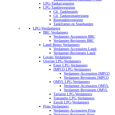
LPG-Tankaccessoires
LPG-Tankbevestiging
Cil. Tankbeugels
Cil. Tankmontageringen
Ringtankbevestiging
Tankframes en Spanbanden
LPG-Verdampers
BRC Verdampers
Verdamper-Accessoires BRC
Verdamper-Revisiesets BRC
Landi Renzo Verdampers
Verdamper-Accessoires Landi
Verdamper-Revisiesets Landi
Lovato Verdampers
Overige LPG-Verdampers
Emer LPG-Verdampers
IMPCO LPG-Verdampers
Verdamper-Accessoires IMPCO
Verdamper-Revisiesets IMPCO
OMVL LPG-Verdampers
Verdamper-Accessoires OMVL
Verdamper-Revisiesets OMVL
Tartarini LPG-Verdampers
Tomasetto LPG-Verdampers
Zavoli LPG-Verdampers
Prins Verdampers
Verdamper-Accessoires Prins
Verdamper-Revisiesets Prins