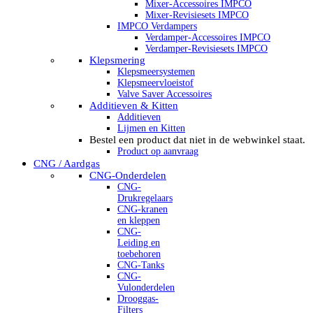
Mixer-Accessoires IMPCO
Mixer-Revisiesets IMPCO
IMPCO Verdampers
Verdamper-Accessoires IMPCO
Verdamper-Revisiesets IMPCO
Klepsmering
Klepsmeersystemen
Klepsmeervloeistof
Valve Saver Accessoires
Additieven & Kitten
Additieven
Lijmen en Kitten
Bestel een product dat niet in de webwinkel staat.
Product op aanvraag
CNG / Aardgas
CNG-Onderdelen
CNG-
Drukregelaars
CNG-kranen
en kleppen
CNG-
Leiding en
toebehoren
CNG-Tanks
CNG-
Vulonderdelen
Drooggas-
Filters