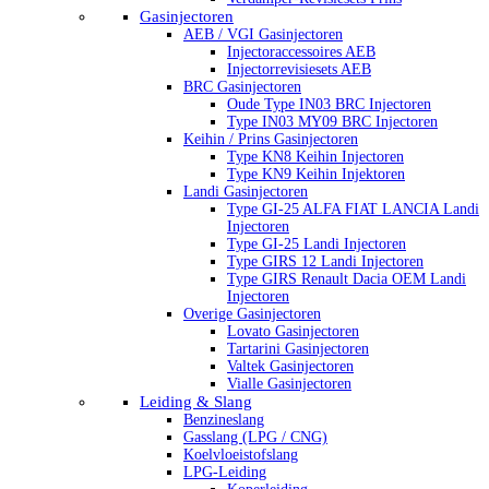
Gasinjectoren
AEB / VGI Gasinjectoren
Injectoraccessoires AEB
Injectorrevisiesets AEB
BRC Gasinjectoren
Oude Type IN03 BRC Injectoren
Type IN03 MY09 BRC Injectoren
Keihin / Prins Gasinjectoren
Type KN8 Keihin Injectoren
Type KN9 Keihin Injektoren
Landi Gasinjectoren
Type GI-25 ALFA FIAT LANCIA Landi
Injectoren
Type GI-25 Landi Injectoren
Type GIRS 12 Landi Injectoren
Type GIRS Renault Dacia OEM Landi
Injectoren
Overige Gasinjectoren
Lovato Gasinjectoren
Tartarini Gasinjectoren
Valtek Gasinjectoren
Vialle Gasinjectoren
Leiding & Slang
Benzineslang
Gasslang (LPG / CNG)
Koelvloeistofslang
LPG-Leiding