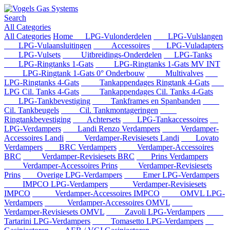
Search
All Categories
All Categories
Home
LPG-Vulonderdelen
LPG-Vulslangen
LPG-Vulaansluitingen
Accessoires
LPG-Vuladapters
LPG-Vulsets
Uitbreidings-Onderdelen
LPG-Tanks
LPG-Ringtanks 1-Gats
LPG-Ringtanks 1-Gats MV INT
LPG-Ringtank 1-Gats 0° Onderbouw
Multivalves
LPG-Ringtanks 4-Gats
Tankappendages Ringtank 4-Gats
LPG Cil. Tanks 4-Gats
Tankappendages Cil. Tanks 4-Gats
LPG-Tankbevestiging
Tankframes en Spanbanden
Cil. Tankbeugels
Cil. Tankmontageringen
Ringtankbevestiging
Achtersets
LPG-Tankaccessoires
LPG-Verdampers
Landi Renzo Verdampers
Verdamper-
Accessoires Landi
Verdamper-Revisiesets Landi
Lovato
Verdampers
BRC Verdampers
Verdamper-Accessoires
BRC
Verdamper-Revisiesets BRC
Prins Verdampers
Verdamper-Accessoires Prins
Verdamper-Revisiesets
Prins
Overige LPG-Verdampers
Emer LPG-Verdampers
IMPCO LPG-Verdampers
Verdamper-Revisiesets
IMPCO
Verdamper-Accessoires IMPCO
OMVL LPG-
Verdampers
Verdamper-Accessoires OMVL
Verdamper-Revisiesets OMVL
Zavoli LPG-Verdampers
Tartarini LPG-Verdampers
Tomasetto LPG-Verdampers