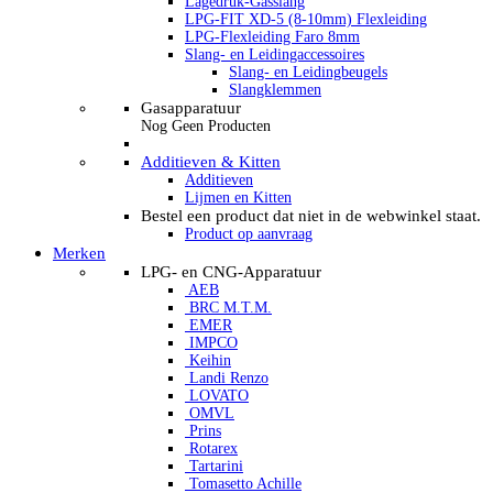
Lagedruk-Gasslang
LPG-FIT XD-5 (8-10mm) Flexleiding
LPG-Flexleiding Faro 8mm
Slang- en Leidingaccessoires
Slang- en Leidingbeugels
Slangklemmen
Gasapparatuur
Nog Geen Producten
Additieven & Kitten
Additieven
Lijmen en Kitten
Bestel een product dat niet in de webwinkel staat.
Product op aanvraag
Merken
LPG- en CNG-Apparatuur
AEB
BRC M.T.M.
EMER
IMPCO
Keihin
Landi Renzo
LOVATO
OMVL
Prins
Rotarex
Tartarini
Tomasetto Achille