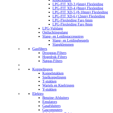
Koperleiding
LPG-FIT XD-3 (6mm) Flexleiding
LPG-FIT XD-4 (8mm) Flexleiding
LPG-FIT XD-5 (8-10mm) Flexleiding
LPG-FIT XD-6 (12mm) Flexleiding
LPG-Flexleiding Faro 6mm
LPG-Flexleiding Faro 8mm
LPG-Vulslang
Ontluchtingsslang
Slang- en Leidingaccessoires
Slang- en Leidingbeugels
Slangklemmen
Gasfilters
Drooggas-Filters
Hogedruk-Filters
Natgas-Filters
Koppelingen
Koppelstukken
Snelkoppelingen
T-stukken
Wartels en Knelringen
Y-stukken
Elektro
Benzine-Afsluiters
Emulators
Gasafsluiters
Gascomputers