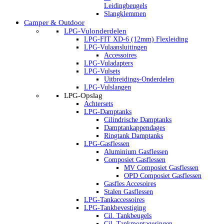
Leidingbeugels
Slangklemmen
Camper & Outdoor
LPG-Vulonderdelen
LPG-FIT XD-6 (12mm) Flexleiding
LPG-Vulaansluitingen
Accessoires
LPG-Vuladapters
LPG-Vulsets
Uitbreidings-Onderdelen
LPG-Vulslangen
LPG-Opslag
Achtersets
LPG-Damptanks
Cilindrische Damptanks
Damptankappendages
Ringtank Damptanks
LPG-Gasflessen
Aluminium Gasflessen
Composiet Gasflessen
MV Composiet Gasflessen
OPD Composiet Gasflessen
Gasfles Accesoires
Stalen Gasflessen
LPG-Tankaccessoires
LPG-Tankbevestiging
Cil. Tankbeugels
Cil. Tankmontageringen