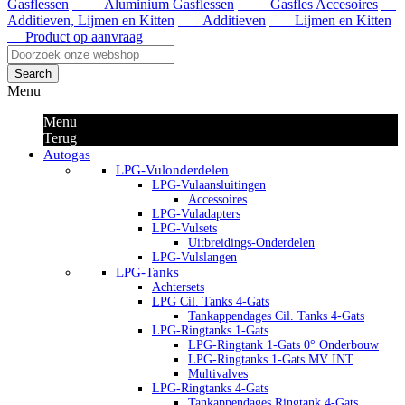
Gasflessen
Aluminium Gasflessen
Gasfles Accesoires
Additieven, Lijmen en Kitten
Additieven
Lijmen en Kitten
Product op aanvraag
Search
Menu
Menu
Terug
Autogas
LPG-Vulonderdelen
LPG-Vulaansluitingen
Accessoires
LPG-Vuladapters
LPG-Vulsets
Uitbreidings-Onderdelen
LPG-Vulslangen
LPG-Tanks
Achtersets
LPG Cil. Tanks 4-Gats
Tankappendages Cil. Tanks 4-Gats
LPG-Ringtanks 1-Gats
LPG-Ringtank 1-Gats 0° Onderbouw
LPG-Ringtanks 1-Gats MV INT
Multivalves
LPG-Ringtanks 4-Gats
Tankappendages Ringtank 4-Gats