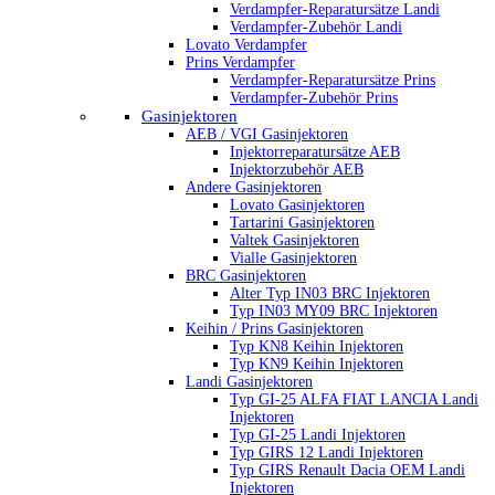
Verdampfer-Reparatursätze Landi
Verdampfer-Zubehör Landi
Lovato Verdampfer
Prins Verdampfer
Verdampfer-Reparatursätze Prins
Verdampfer-Zubehör Prins
Gasinjektoren
AEB / VGI Gasinjektoren
Injektorreparatursätze AEB
Injektorzubehör AEB
Andere Gasinjektoren
Lovato Gasinjektoren
Tartarini Gasinjektoren
Valtek Gasinjektoren
Vialle Gasinjektoren
BRC Gasinjektoren
Alter Typ IN03 BRC Injektoren
Typ IN03 MY09 BRC Injektoren
Keihin / Prins Gasinjektoren
Typ KN8 Keihin Injektoren
Typ KN9 Keihin Injektoren
Landi Gasinjektoren
Typ GI-25 ALFA FIAT LANCIA Landi
Injektoren
Typ GI-25 Landi Injektoren
Typ GIRS 12 Landi Injektoren
Typ GIRS Renault Dacia OEM Landi
Injektoren