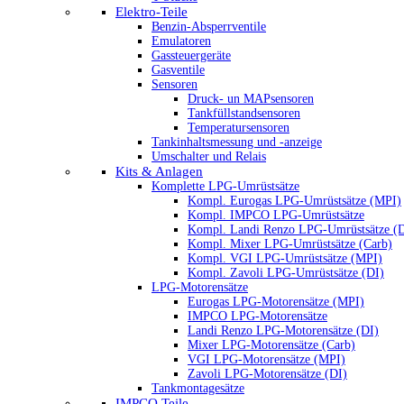
Elektro-Teile
Benzin-Absperrventile
Emulatoren
Gassteuergeräte
Gasventile
Sensoren
Druck- un MAPsensoren
Tankfüllstandsensoren
Temperatursensoren
Tankinhaltsmessung und -anzeige
Umschalter und Relais
Kits & Anlagen
Komplette LPG-Umrüstsätze
Kompl. Eurogas LPG-Umrüstsätze (MPI)
Kompl. IMPCO LPG-Umrüstsätze
Kompl. Landi Renzo LPG-Umrüstsätze (
Kompl. Mixer LPG-Umrüstsätze (Carb)
Kompl. VGI LPG-Umrüstsätze (MPI)
Kompl. Zavoli LPG-Umrüstsätze (DI)
LPG-Motorensätze
Eurogas LPG-Motorensätze (MPI)
IMPCO LPG-Motorensätze
Landi Renzo LPG-Motorensätze (DI)
Mixer LPG-Motorensätze (Carb)
VGI LPG-Motorensätze (MPI)
Zavoli LPG-Motorensätze (DI)
Tankmontagesätze
IMPCO Teile