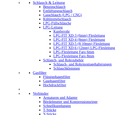
Schlauch & Leitung
Benzinschlauch
Entlüftungsschlauch
Gasschlauch (LPG / CNG)
Kühlmittelschlauch
LPG-Füllschläuche
LPG-Leitung
Kupferrohr
LPG-FIT XD-3 (6mm) Flexleitung
LPG-FIT XD-4 (8mm) Flexleitung
LPG-FIT XD-5 (8-10mm) Flexleitung
LPG-FIT XD-6 (12mm) LPG-Flexleitung
LPG-Flexleitung Faro 6mm
LPG-Flexleitung Faro 8mm
Schlauch- und Rohrzubehör
Schlauch- und Rohrmontagehalterungen
Schlauchklemmen
Gasfilter
Flüssigphasenfilter
Gasphasenfilter
Hochdruckfilter
Verbinder
Armaturen und Adapter
Bördelmutter und Kompressionsringe
Schnellkupplungen
T-Stücke
Y-Stücke