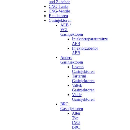
und Zubehör
CNG-Tanks
CNG-Ventile
Emulatoren
Gasinjektoren
AEB /
VGI
Gasinjektoren
Injektorreparatursätze
AEB
Injektorzubehör
AEB
Andere
Gasinjektoren
Lovato
Gasinjektoren
Tartarini
Gasinjektoren
Valtek
Gasinjektoren
Vialle
Gasinjektoren
BRC
Gasinjektoren
Alter
Typ
IN03
BRC