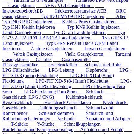
Tartarini LPG-Verdampfer
Tomasetto LPG-Verdampfer
Gasinjektoren
AEB / VGI Gasinjektoren
Injektorzubehör AEB
Injektorreparatursätze AEB
BRC
Gasinjektoren
Typ IN03 MY09 BRC Injektoren
Alter
Typ IN03 BRC Injektoren
Keihin / Prins Gasinjektoren
Typ KN8 Keihin Injektoren
Typ KN9 Keihin Injektoren
Landi Gasinjektoren
Typ GI-25 Landi Injektoren
Typ
GI-25 ALFA FIAT LANCIA Landi Injektoren
Typ GIRS 12
Landi Injektoren
Typ GIRS Renault Dacia OEM Landi
Injektoren
Andere Gasinjektoren
Lovato Gasinjektoren
Valtek Gasinjektoren
Vialle Gasinjektoren
Tartarini
Gasinjektoren
Gasfilter
Gasphasenfilter
Flüssigphasenfilter
Hochdruckfilter
Schlauch und Rohr
LPG-Füllschläuche
LPG-Leitung
Kupferrohr
LPG-
FIT XD-3 (6mm) Flexleitung
LPG-FIT XD-4 (8mm)
Flexleitung
LPG-FIT XD-5 (8-10mm) Flexleitung
LPG-
FIT XD-6 (12mm) LPG-Flexleitung
LPG-Flexleitung Faro
6mm
LPG-Flexleitung Faro 8mm
Schlauch
Gasschlauch (LPG / CNG)
Kühlmittelschlauch
Benzinschlauch
Hochdruck-Gasschlauch
Niederdruck-
Gasschlauch
Entlüftungsschlauch
Schlauch- und
Rohrzubehör
Schlauchklemmen
Schlauch- und
Rohrmontagehalterungen
Verbinder
Armaturen und Adapter
T-Stücke
Y-Stücke
Schnellkupplungen
Bördelmutter und Kompressionsringe
Armaturen und Ventile