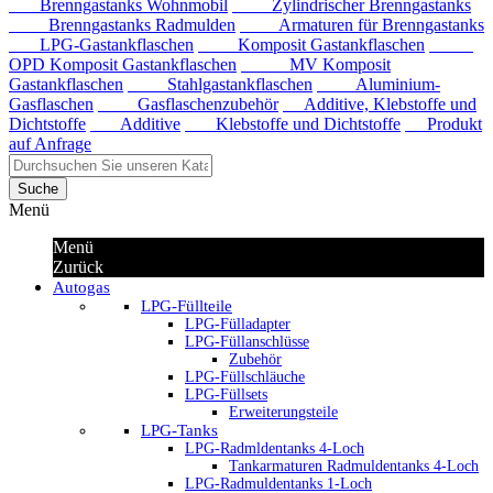
Brenngastanks Wohnmobil
Zylindrischer Brenngastanks
Brenngastanks Radmulden
Armaturen für Brenngastanks
LPG-Gastankflaschen
Komposit Gastankflaschen
OPD Komposit Gastankflaschen
MV Komposit
Gastankflaschen
Stahlgastankflaschen
Aluminium-
Gasflaschen
Gasflaschenzubehör
Additive, Klebstoffe und
Dichtstoffe
Additive
Klebstoffe und Dichtstoffe
Produkt
auf Anfrage
Suche
Menü
Menü
Zurück
Autogas
LPG-Füllteile
LPG-Fülladapter
LPG-Füllanschlüsse
Zubehör
LPG-Füllschläuche
LPG-Füllsets
Erweiterungsteile
LPG-Tanks
LPG-Radmldentanks 4-Loch
Tankarmaturen Radmuldentanks 4-Loch
LPG-Radmuldentanks 1-Loch