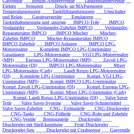
Gasventile
Benzin-Absperrventile
Tankentnahmeventile
Elektro
Sensoren
Druck- un MAPsensoren
Temperatursensoren
Tankfüllstandsensoren
Umschalter
und Relais
Gassteuergeräte
Emulatoren
Tankinhaltsmessung und -anzeige
IMPCO-Teile
IMPCO
Verdampfer
Verdampfer-Zubehör IMPCO
Verdampfer-
Reparatursätze IMPCO
IMPCO Mischer
Mischer-
Zubehör IMPCO
Mischer-Reparatursätze IMPCO
IMPCO Zubehör
IMPCO Anlagen
IMPCO LPG-
Motorensätze
Komplette IMPCO LPG-Umrüstsätze
Gasanlagen
LPG-Motorensätze
VGI LPG-Motorensätze
(MPI)
Eurogas LPG-Motorensätze (MPI)
Zavoli LPG-
Motorensätze (DI)
IMPCO LPG-Motorensätze
Mixer
LPG-Motorensätze (Carb)
Landi Renzo LPG-Motorensätze
(DI)
Komplette LPG-Umrüstsätze
Kompl. VGI LPG-
Umrüstsätze (MPI)
Kompl. IMPCO LPG-Umrüstsätze
Kompl. Zavoli LPG-Umrüstsätze (DI)
Kompl. Eurogas LPG-
Umrüstsätze (MPI)
Kompl. Mixer LPG-Umrüstsätze (Carb)
Kompl. Landi Renzo LPG-Umrüstsätze (DI)
Valve Saver
Teile
Valve Saver-Systeme
Valve Saver-Schmiermittel
Valve Saver-Zubehör
CNG / Erdgasteile
CNG-Druckregler
CNG-Tanks
CNG-Füllteile
CNG-Rohr und Zubehör
CNG-Ventile
Brenngasteile
Druckregler
Druckregler mit Shell-kupplung
Feste Druckregler
Druckregler-Sets
Druckregler mit Crashsensor
Gasventile