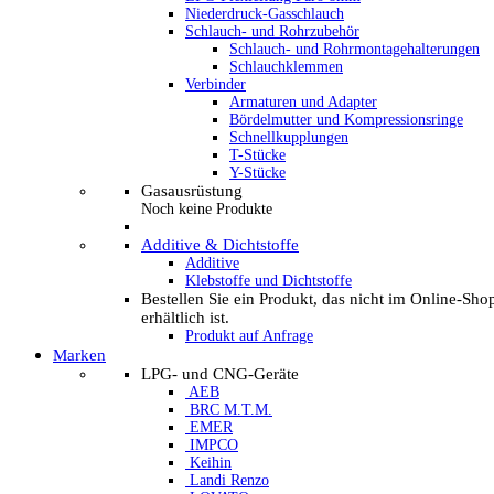
Niederdruck-Gasschlauch
Schlauch- und Rohrzubehör
Schlauch- und Rohrmontagehalterungen
Schlauchklemmen
Verbinder
Armaturen und Adapter
Bördelmutter und Kompressionsringe
Schnellkupplungen
T-Stücke
Y-Stücke
Gasausrüstung
Noch keine Produkte
Additive & Dichtstoffe
Additive
Klebstoffe und Dichtstoffe
Bestellen Sie ein Produkt, das nicht im Online-Sho
erhältlich ist.
Produkt auf Anfrage
Marken
LPG- und CNG-Geräte
AEB
BRC M.T.M.
EMER
IMPCO
Keihin
Landi Renzo