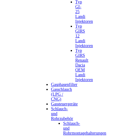
Typ
GI-
25
Landi
Injektoren
Typ
GIRS
12
Landi
Injektoren
Typ
GIRS
Renault
Dacia
OEM
Landi
Injektoren
Gasphasenfilter
Gasschlauch
(LPG /
CNG)
Gassteuergeräte
Schlauch-
und
Rohrzubehör
Schlauch-
und
Rohrmontagehalterungen