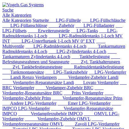
Suche
Alle Kategorien
Alle Kategorien
Startseite
LPG-Füllteile
LPG-Füllschläuche
LPG-Füllanschlüsse
Zubehör
LPG-Fülladapter
LPG-Füllsets
Erweiterungsteile
LPG-Tanks
LPG-
Radmuldentanks 1-Loch
LPG-Radmuldentanks 1-Loch MV
INT
LPG-Unterflurtank 1-Loch MV 0° EXT
Multiventile
LPG-Radmldentanks 4-Loch
Tankarmaturen
Radmuldentanks 4-Loch
LPG-Zylindertanks 4-Loch
Tankarmaturen Zylindertanks 4-Loch
Tankbefestigung
Befestigungsrahmen und Spanngurte
Zyl. Tankhalterungen
Zyl. Tankbefestigungsringe
Radmuldentankbefestigung
Tankmontagesätze
LPG-Tankzubehör
LPG-Verdampfer
Landi Renzo Verdampers
Verdampfer-Zubehör Landi
Verdampfer-Reparatursätze Landi
Lovato Verdampfer
BRC Verdampfer
Verdamper-Zubehör BRC
Verdampfer-Reparatursätze BRC
Prins Verdampfer
Verdampfer-Zubehör Prins
Verdampfer-Reparatursätze Prins
Andere LPG-Verdampfer
Emer LPG-Verdampfer
IMPCO LPG-Verdampfer
Verdampfer-Reparatursätze
IMPCO
Verdampferzubehör IMPCO
OMVL LPG-
Verdampfer
Verdampfer-Zubehör OMVL
Verdampferreparatursätze OMVL
Zavoli LPG-Verdampfer