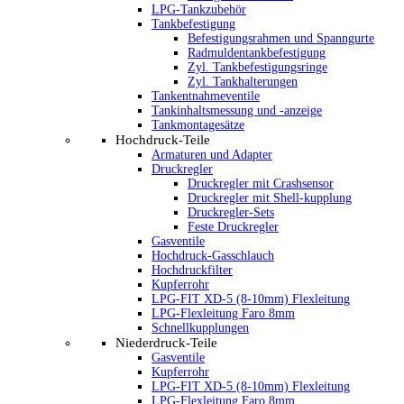
LPG-Tankzubehör
Tankbefestigung
Befestigungsrahmen und Spanngurte
Radmuldentankbefestigung
Zyl. Tankbefestigungsringe
Zyl. Tankhalterungen
Tankentnahmeventile
Tankinhaltsmessung und -anzeige
Tankmontagesätze
Hochdruck-Teile
Armaturen und Adapter
Druckregler
Druckregler mit Crashsensor
Druckregler mit Shell-kupplung
Druckregler-Sets
Feste Druckregler
Gasventile
Hochdruck-Gasschlauch
Hochdruckfilter
Kupferrohr
LPG-FIT XD-5 (8-10mm) Flexleitung
LPG-Flexleitung Faro 8mm
Schnellkupplungen
Niederdruck-Teile
Gasventile
Kupferrohr
LPG-FIT XD-5 (8-10mm) Flexleitung
LPG-Flexleitung Faro 8mm