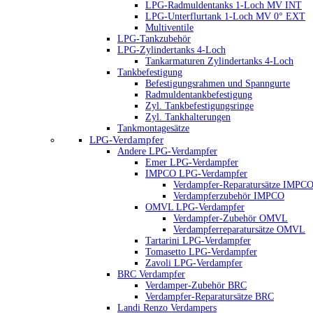
LPG-Radmuldentanks 1-Loch MV INT
LPG-Unterflurtank 1-Loch MV 0° EXT
Multiventile
LPG-Tankzubehör
LPG-Zylindertanks 4-Loch
Tankarmaturen Zylindertanks 4-Loch
Tankbefestigung
Befestigungsrahmen und Spanngurte
Radmuldentankbefestigung
Zyl. Tankbefestigungsringe
Zyl. Tankhalterungen
Tankmontagesätze
LPG-Verdampfer
Andere LPG-Verdampfer
Emer LPG-Verdampfer
IMPCO LPG-Verdampfer
Verdampfer-Reparatursätze IMPC
Verdampferzubehör IMPCO
OMVL LPG-Verdampfer
Verdampfer-Zubehör OMVL
Verdampferreparatursätze OMVL
Tartarini LPG-Verdampfer
Tomasetto LPG-Verdampfer
Zavoli LPG-Verdampfer
BRC Verdampfer
Verdamper-Zubehör BRC
Verdampfer-Reparatursätze BRC
Landi Renzo Verdampers