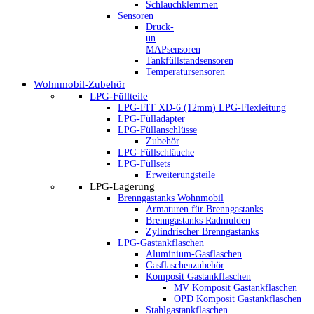
Schlauchklemmen
Sensoren
Druck-
un
MAPsensoren
Tankfüllstandsensoren
Temperatursensoren
Wohnmobil-Zubehör
LPG-Füllteile
LPG-FIT XD-6 (12mm) LPG-Flexleitung
LPG-Fülladapter
LPG-Füllanschlüsse
Zubehör
LPG-Füllschläuche
LPG-Füllsets
Erweiterungsteile
LPG-Lagerung
Brenngastanks Wohnmobil
Armaturen für Brenngastanks
Brenngastanks Radmulden
Zylindrischer Brenngastanks
LPG-Gastankflaschen
Aluminium-Gasflaschen
Gasflaschenzubehör
Komposit Gastankflaschen
MV Komposit Gastankflaschen
OPD Komposit Gastankflaschen
Stahlgastankflaschen