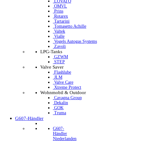
LOVATO
OMVL
Prins
Rotarex
Tartarini
Tomasetto Achille
Valtek
Vialle
Vogels Autogas Systems
Zavoli
LPG-Tanks
GZWM
STEP
Valve Saver
Flashlube
JLM
Valve Care
Xtreme Protect
Wohnmobil & Outdoor
Cavagna Group
Dekalin
GOK
Truma
G607-Händler
G607-
Händler
Niederlanden