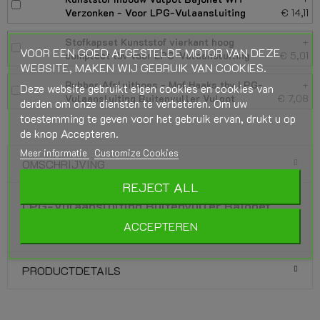
Verzonken - Voor LPG-Vulaansluiting
€ 14,11
Stofkapset Kunststof vierkant hoog
+
VOOR EEN GOED AFGESTELDE MOTOR VAN DEZE
compleet tbv voor LPG-Vulaansluiting
€ 5,01
WEBSITE, MAKEN WIJ GEBRUIK VAN COOKIES.
Rubber Afsluithoes - Mof Haaks tbv LPG-
+
Deze website gebruikt eigen cookies en cookies van
Vulaansluiting Buitenvuller Vulpot
€ 7,08
derden om onze diensten te verbeteren. Om uw
toestemming te geven voor het gebruik ervan, drukt u op
de knop Accepteren.
Meer informatie
Customize Cookies
OMSCHRIJVING
REJECT ALL
LPG-Vulaansluiting Buitenvuller Bajonet
Recht tbv 8mm aansluiting
ACCEPTEREN
PRODUCTDETAILS