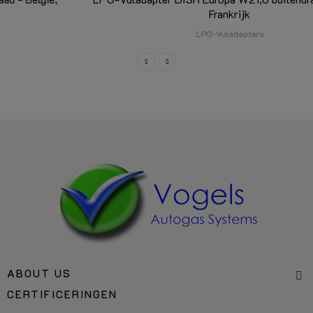
LPG-Vuladapter DISH Europa W21,8 buitendraad - Italie,
Frankrijk
LPG-Vuladapters
ABOUT US