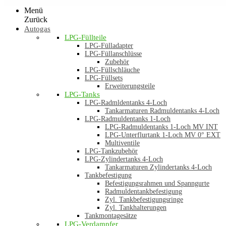
Menü
Zurück
Autogas
LPG-Füllteile
LPG-Fülladapter
LPG-Füllanschlüsse
Zubehör
LPG-Füllschläuche
LPG-Füllsets
Erweiterungsteile
LPG-Tanks
LPG-Radmldentanks 4-Loch
Tankarmaturen Radmuldentanks 4-Loch
LPG-Radmuldentanks 1-Loch
LPG-Radmuldentanks 1-Loch MV INT
LPG-Unterflurtank 1-Loch MV 0° EXT
Multiventile
LPG-Tankzubehör
LPG-Zylindertanks 4-Loch
Tankarmaturen Zylindertanks 4-Loch
Tankbefestigung
Befestigungsrahmen und Spanngurte
Radmuldentankbefestigung
Zyl. Tankbefestigungsringe
Zyl. Tankhalterungen
Tankmontagesätze
LPG-Verdampfer