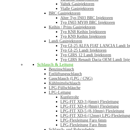
Valtek Gasinjektoren
Vialle Gasinjektoren
BRC Gasinjektoren
Alter Typ IN03 BRC Injektoren
Typ IN03 MY09 BRC Injektoren
Keihin / Prins Gasinjektoren
Typ KN8 Keihin Injektoren
Typ KN9 Keihin Injektoren
Landi Gasinjektoren
Typ GI-25 ALFA FIAT LANCIA Landi In
Typ GI-25 Landi Injektoren
Typ GIRS 12 Landi Injektoren
Typ GIRS Renault Dacia OEM Landi Inje
Schlauch & Leitung
Benzinschlauch
Entlüftungsschlauch
Gasschlauch (LPG / CNG)
Kühlmittelschlauch
LPG-Füllschläuche
LPG-Leitung
Kupferrohr
LPG-FIT XD-3 (6mm) Flexleitung
LPG-FIT XD-4 (8mm) Flexleitung
LPG-FIT XD-5 (8-10mm) Flexleitung
LPG-FIT XD-6 (12mm) LPG-Flexleitung
LPG-Flexleitung Faro 6mm
LPG-Flexleitung Faro 8mm
Schlauch- und Rohrzubehör