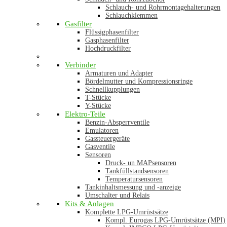
Schlauch- und Rohrmontagehalterungen
Schlauchklemmen
Gasfilter
Flüssigphasenfilter
Gasphasenfilter
Hochdruckfilter
Verbinder
Armaturen und Adapter
Bördelmutter und Kompressionsringe
Schnellkupplungen
T-Stücke
Y-Stücke
Elektro-Teile
Benzin-Absperrventile
Emulatoren
Gassteuergeräte
Gasventile
Sensoren
Druck- un MAPsensoren
Tankfüllstandsensoren
Temperatursensoren
Tankinhaltsmessung und -anzeige
Umschalter und Relais
Kits & Anlagen
Komplette LPG-Umrüstsätze
Kompl. Eurogas LPG-Umrüstsätze (MPI)