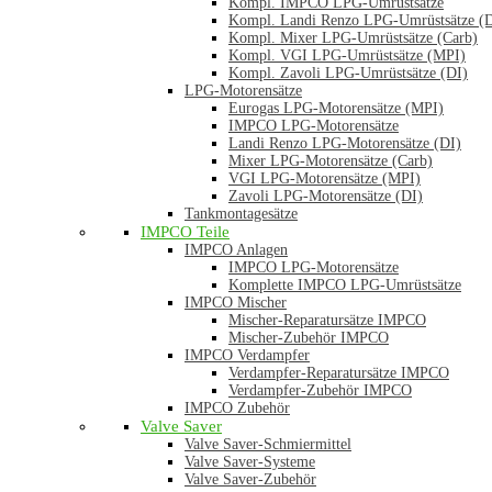
Kompl. IMPCO LPG-Umrüstsätze
Kompl. Landi Renzo LPG-Umrüstsätze (
Kompl. Mixer LPG-Umrüstsätze (Carb)
Kompl. VGI LPG-Umrüstsätze (MPI)
Kompl. Zavoli LPG-Umrüstsätze (DI)
LPG-Motorensätze
Eurogas LPG-Motorensätze (MPI)
IMPCO LPG-Motorensätze
Landi Renzo LPG-Motorensätze (DI)
Mixer LPG-Motorensätze (Carb)
VGI LPG-Motorensätze (MPI)
Zavoli LPG-Motorensätze (DI)
Tankmontagesätze
IMPCO Teile
IMPCO Anlagen
IMPCO LPG-Motorensätze
Komplette IMPCO LPG-Umrüstsätze
IMPCO Mischer
Mischer-Reparatursätze IMPCO
Mischer-Zubehör IMPCO
IMPCO Verdampfer
Verdampfer-Reparatursätze IMPCO
Verdampfer-Zubehör IMPCO
IMPCO Zubehör
Valve Saver
Valve Saver-Schmiermittel
Valve Saver-Systeme
Valve Saver-Zubehör