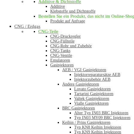
Additive & Dichtstoffe
Additive
Klebstoffe und Dichtstoffe
Bestellen Sie ein Produkt, das nicht im Online-Shop 
Produkt auf Anfrage
CNG / Erdgas
CNG-Teile
CNG-Druckregler
CNG-Füllteile
CNG-Rohr und Zubehör
CNG-Tanks
CNG-Ventile
Emulatoren
Gasinjektoren
AEB / VGI Gasinjektoren
Injektorreparatursätze AEB
Injektorzubehör AEB
Andere Gasinjektoren
Lovato Gasinjektoren
Tartarini Gasinjektoren
Valtek Gasinjektoren
Vialle Gasinjektoren
BRC Gasinjektoren
Alter Typ IN03 BRC Injektoren
Typ IN03 MY09 BRC Injektoren
Keihin / Prins Gasinjektoren
Typ KN8 Keihin Injektoren
Typ KN9 Keihin Injektoren