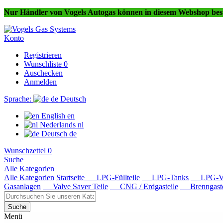
Nur Händler von Vogels Autogas können in diesem Webshop best
Konto
Registrieren
Wunschliste
0
Auschecken
Anmelden
Sprache:
de
Deutsch
English
en
Nederlands
nl
Deutsch
de
Wunschzettel
0
Suche
Alle Kategorien
Alle Kategorien
Startseite
LPG-Füllteile
LPG-Tanks
LPG-Ver
Gasanlagen
Valve Saver Teile
CNG / Erdgasteile
Brenngaste
Suche
Menü