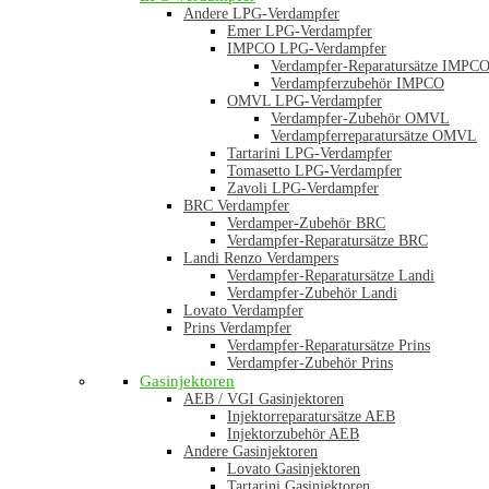
Andere LPG-Verdampfer
Emer LPG-Verdampfer
IMPCO LPG-Verdampfer
Verdampfer-Reparatursätze IMPC
Verdampferzubehör IMPCO
OMVL LPG-Verdampfer
Verdampfer-Zubehör OMVL
Verdampferreparatursätze OMVL
Tartarini LPG-Verdampfer
Tomasetto LPG-Verdampfer
Zavoli LPG-Verdampfer
BRC Verdampfer
Verdamper-Zubehör BRC
Verdampfer-Reparatursätze BRC
Landi Renzo Verdampers
Verdampfer-Reparatursätze Landi
Verdampfer-Zubehör Landi
Lovato Verdampfer
Prins Verdampfer
Verdampfer-Reparatursätze Prins
Verdampfer-Zubehör Prins
Gasinjektoren
AEB / VGI Gasinjektoren
Injektorreparatursätze AEB
Injektorzubehör AEB
Andere Gasinjektoren
Lovato Gasinjektoren
Tartarini Gasinjektoren