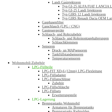
Landi Gasinjektoren
Typ GI-25 ALFA FIAT LANCIA La
Typ GI-25 Landi Injektoren
Typ GIRS 12 Landi Injektoren
Typ GIRS Renault Dacia OEM Land
Gasphasenfilter
Gasschlauch (LPG / CNG)
Gassteuergeräte
Schlauch- und Rohrzubehör
Schlauch- und Rohrmontagehalterungen
Schlauchklemmen
Sensoren
Druck- un MAPsensoren
Tankfüllstandsensoren
Temperatursensoren
Wohnmobil-Zubehör
LPG-Füllteile
LPG-FIT XD-6 (12mm) LPG-Flexleitung
LPG-Fülladapter
LPG-Füllanschlüsse
Zubehör
LPG-Füllschläuche
LPG-Füllsets
Erweiterungsteile
LPG-Lagerung
Brenngastanks Wohnmobil
Armaturen für Brenngastanks
Brenngastanks Radmulden