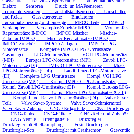
Gasventile
Benzin-Absperrventile
Tankentnahmeventile
Elektro
Sensoren
Druck- un MAPsensoren
Temperatursensoren
Tankfüllstandsensoren
Umschalter
und Relais
Gassteuergeräte
Emulatoren
Tankinhaltsmessung und -anzeige
IMPCO-Teile
IMPCO
Verdampfer
Verdampfer-Zubehör IMPCO
Verdampfer-
Reparatursätze IMPCO
IMPCO Mischer
Mischer-
Zubehör IMPCO
Mischer-Reparatursätze IMPCO
IMPCO Zubehör
IMPCO Anlagen
IMPCO LPG-
Motorensätze
Komplette IMPCO LPG-Umrüstsätze
Gasanlagen
LPG-Motorensätze
VGI LPG-Motorensätze
(MPI)
Eurogas LPG-Motorensätze (MPI)
Zavoli LPG-
Motorensätze (DI)
IMPCO LPG-Motorensätze
Mixer
LPG-Motorensätze (Carb)
Landi Renzo LPG-Motorensätze
(DI)
Komplette LPG-Umrüstsätze
Kompl. VGI LPG-
Umrüstsätze (MPI)
Kompl. IMPCO LPG-Umrüstsätze
Kompl. Zavoli LPG-Umrüstsätze (DI)
Kompl. Eurogas LPG-
Umrüstsätze (MPI)
Kompl. Mixer LPG-Umrüstsätze (Carb)
Kompl. Landi Renzo LPG-Umrüstsätze (DI)
Valve Saver
Teile
Valve Saver-Systeme
Valve Saver-Schmiermittel
Valve Saver-Zubehör
CNG / Erdgasteile
CNG-Druckregler
CNG-Tanks
CNG-Füllteile
CNG-Rohr und Zubehör
CNG-Ventile
Brenngasteile
Druckregler
Druckregler mit Shell-kupplung
Feste Druckregler
Druckregler-Sets
Druckregler mit Crashsensor
Gasventile