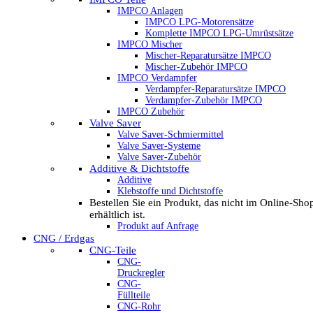
IMPCO Anlagen
IMPCO LPG-Motorensätze
Komplette IMPCO LPG-Umrüstsätze
IMPCO Mischer
Mischer-Reparatursätze IMPCO
Mischer-Zubehör IMPCO
IMPCO Verdampfer
Verdampfer-Reparatursätze IMPCO
Verdampfer-Zubehör IMPCO
IMPCO Zubehör
Valve Saver
Valve Saver-Schmiermittel
Valve Saver-Systeme
Valve Saver-Zubehör
Additive & Dichtstoffe
Additive
Klebstoffe und Dichtstoffe
Bestellen Sie ein Produkt, das nicht im Online-Sho
erhältlich ist.
Produkt auf Anfrage
CNG / Erdgas
CNG-Teile
CNG-
Druckregler
CNG-
Füllteile
CNG-Rohr