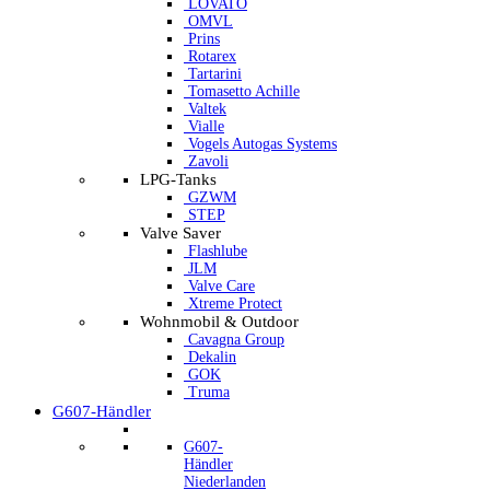
LOVATO
OMVL
Prins
Rotarex
Tartarini
Tomasetto Achille
Valtek
Vialle
Vogels Autogas Systems
Zavoli
LPG-Tanks
GZWM
STEP
Valve Saver
Flashlube
JLM
Valve Care
Xtreme Protect
Wohnmobil & Outdoor
Cavagna Group
Dekalin
GOK
Truma
G607-Händler
G607-
Händler
Niederlanden