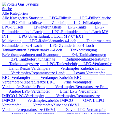
Suche
Alle Kategorien
Alle Kategorien
Startseite
LPG-Füllteile
LPG-Füllschläuche
LPG-Füllanschlüsse
Zubehör
LPG-Fülladapter
LPG-Füllsets
Erweiterungsteile
LPG-Tanks
LPG-
Radmuldentanks 1-Loch
LPG-Radmuldentanks 1-Loch MV
INT
LPG-Unterflurtank 1-Loch MV 0° EXT
Multiventile
LPG-Radmldentanks 4-Loch
Tankarmaturen
Radmuldentanks 4-Loch
LPG-Zylindertanks 4-Loch
Tankarmaturen Zylindertanks 4-Loch
Tankbefestigung
Befestigungsrahmen und Spanngurte
Zyl. Tankhalterungen
Zyl. Tankbefestigungsringe
Radmuldentankbefestigung
Tankmontagesätze
LPG-Tankzubehör
LPG-Verdampfer
Landi Renzo Verdampers
Verdampfer-Zubehör Landi
Verdampfer-Reparatursätze Landi
Lovato Verdampfer
BRC Verdampfer
Verdamper-Zubehör BRC
Verdampfer-Reparatursätze BRC
Prins Verdampfer
Verdampfer-Zubehör Prins
Verdampfer-Reparatursätze Prins
Andere LPG-Verdampfer
Emer LPG-Verdampfer
IMPCO LPG-Verdampfer
Verdampfer-Reparatursätze
IMPCO
Verdampferzubehör IMPCO
OMVL LPG-
Verdampfer
Verdampfer-Zubehör OMVL
Verdampferreparatursätze OMVL
Zavoli LPG-Verdampfer