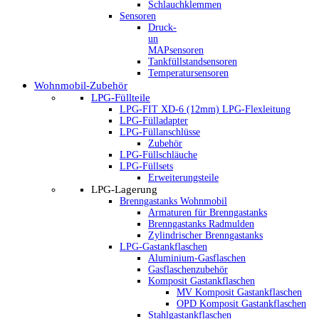
Schlauchklemmen
Sensoren
Druck-
un
MAPsensoren
Tankfüllstandsensoren
Temperatursensoren
Wohnmobil-Zubehör
LPG-Füllteile
LPG-FIT XD-6 (12mm) LPG-Flexleitung
LPG-Fülladapter
LPG-Füllanschlüsse
Zubehör
LPG-Füllschläuche
LPG-Füllsets
Erweiterungsteile
LPG-Lagerung
Brenngastanks Wohnmobil
Armaturen für Brenngastanks
Brenngastanks Radmulden
Zylindrischer Brenngastanks
LPG-Gastankflaschen
Aluminium-Gasflaschen
Gasflaschenzubehör
Komposit Gastankflaschen
MV Komposit Gastankflaschen
OPD Komposit Gastankflaschen
Stahlgastankflaschen