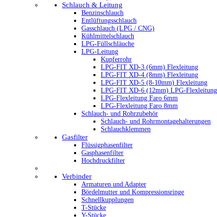
Schlauch & Leitung
Benzinschlauch
Entlüftungsschlauch
Gasschlauch (LPG / CNG)
Kühlmittelschlauch
LPG-Füllschläuche
LPG-Leitung
Kupferrohr
LPG-FIT XD-3 (6mm) Flexleitung
LPG-FIT XD-4 (8mm) Flexleitung
LPG-FIT XD-5 (8-10mm) Flexleitung
LPG-FIT XD-6 (12mm) LPG-Flexleitung
LPG-Flexleitung Faro 6mm
LPG-Flexleitung Faro 8mm
Schlauch- und Rohrzubehör
Schlauch- und Rohrmontagehalterungen
Schlauchklemmen
Gasfilter
Flüssigphasenfilter
Gasphasenfilter
Hochdruckfilter
Verbinder
Armaturen und Adapter
Bördelmutter und Kompressionsringe
Schnellkupplungen
T-Stücke
Y-Stücke