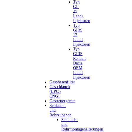
Typ
GI-
25
Landi
Injektoren
Typ
GIRS
12
Landi
Injektoren
Typ
GIRS
Renault
Dacia
OEM
Landi
Injektoren
Gasphasenfilter
Gasschlauch
(LPG /
CNG)
Gassteuergeräte
Schlauch-
und
Rohrzubehör
Schlauch-
und
Rohrmontagehalterungen