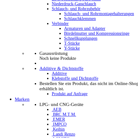
Niederdruck-Gasschlauch
Schlauch- und Rohrzubehör
Schlauch- und Rohrmontagehalterungen
Schlauchklemmen
Verbinder
Armaturen und Adapter
Bördelmutter und Kompressionsringe
Schnellkupplungen
T-Stücke
Y-Stücke
Gasausrüstung
Noch keine Produkte
Additive & Dichtstoffe
Additive
Klebstoffe und Dichtstoffe
Bestellen Sie ein Produkt, das nicht im Online-Sho
erhältlich ist.
Produkt auf Anfrage
Marken
LPG- und CNG-Geräte
AEB
BRC M.T.M.
EMER
IMPCO
Keihin
Landi Renzo