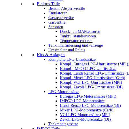
Elektro-Teile
Benzin-Absperrventile
Emulatoren
Gassteuergeräte
Gasventile
Sensoren
Druck- un MAPsensoren
Tankfüllstandsensoren
Temperatursensoren
Tankinhaltsmessung und -anzeige
Umschalter und Relais
Kits & Anlagen
Komplette LPG-Umrüstsätze
Kompl. Eurogas LPG-Umrüstsätze (MPI)
Kompl. IMPCO LPG-Umrüstsätze
Kompl. Landi Renzo LPG-Umrüstsätze (
Kompl. Mixer LPG-Umrüstsätze (Carb)
Kompl. VGI LPG-Umrüstsätze (MPI)
Kompl. Zavoli LPG-Umrüstsätze (DI)
LPG-Motorensätze
Eurogas LPG-Motorensätze (MPI)
IMPCO LPG-Motorensätze
Landi Renzo LPG-Motorensätze (DI)
Mixer LPG-Motorensätze (Carb)
VGI LPG-Motorensätze (MPI)
Zavoli LPG-Motorensätze (DI)
Tankmontagesätze
IMPCO Teile