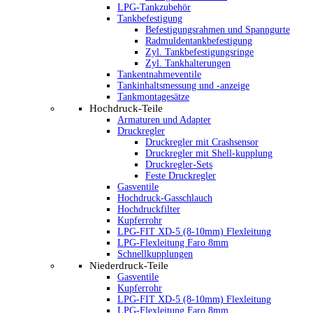
LPG-Tankzubehör
Tankbefestigung
Befestigungsrahmen und Spanngurte
Radmuldentankbefestigung
Zyl. Tankbefestigungsringe
Zyl. Tankhalterungen
Tankentnahmeventile
Tankinhaltsmessung und -anzeige
Tankmontagesätze
Hochdruck-Teile
Armaturen und Adapter
Druckregler
Druckregler mit Crashsensor
Druckregler mit Shell-kupplung
Druckregler-Sets
Feste Druckregler
Gasventile
Hochdruck-Gasschlauch
Hochdruckfilter
Kupferrohr
LPG-FIT XD-5 (8-10mm) Flexleitung
LPG-Flexleitung Faro 8mm
Schnellkupplungen
Niederdruck-Teile
Gasventile
Kupferrohr
LPG-FIT XD-5 (8-10mm) Flexleitung
LPG-Flexleitung Faro 8mm