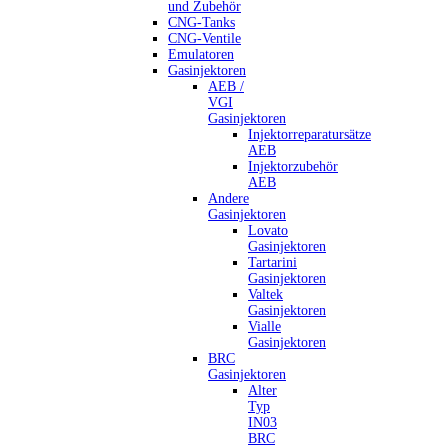
und Zubehör
CNG-Tanks
CNG-Ventile
Emulatoren
Gasinjektoren
AEB /
VGI
Gasinjektoren
Injektorreparatursätze
AEB
Injektorzubehör
AEB
Andere
Gasinjektoren
Lovato
Gasinjektoren
Tartarini
Gasinjektoren
Valtek
Gasinjektoren
Vialle
Gasinjektoren
BRC
Gasinjektoren
Alter
Typ
IN03
BRC