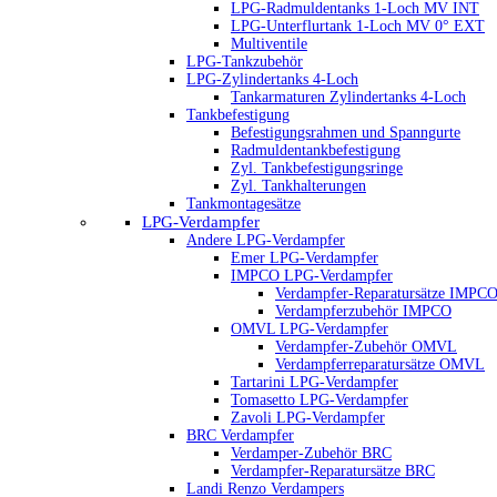
LPG-Radmuldentanks 1-Loch MV INT
LPG-Unterflurtank 1-Loch MV 0° EXT
Multiventile
LPG-Tankzubehör
LPG-Zylindertanks 4-Loch
Tankarmaturen Zylindertanks 4-Loch
Tankbefestigung
Befestigungsrahmen und Spanngurte
Radmuldentankbefestigung
Zyl. Tankbefestigungsringe
Zyl. Tankhalterungen
Tankmontagesätze
LPG-Verdampfer
Andere LPG-Verdampfer
Emer LPG-Verdampfer
IMPCO LPG-Verdampfer
Verdampfer-Reparatursätze IMPC
Verdampferzubehör IMPCO
OMVL LPG-Verdampfer
Verdampfer-Zubehör OMVL
Verdampferreparatursätze OMVL
Tartarini LPG-Verdampfer
Tomasetto LPG-Verdampfer
Zavoli LPG-Verdampfer
BRC Verdampfer
Verdamper-Zubehör BRC
Verdampfer-Reparatursätze BRC
Landi Renzo Verdampers