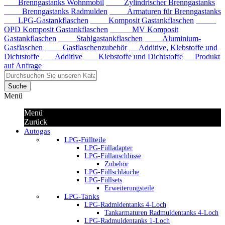
Brenngastanks Wohnmobil
Zylindrischer Brenngastanks
Brenngastanks Radmulden
Armaturen für Brenngastanks
LPG-Gastankflaschen
Komposit Gastankflaschen
OPD Komposit Gastankflaschen
MV Komposit
Gastankflaschen
Stahlgastankflaschen
Aluminium-
Gasflaschen
Gasflaschenzubehör
Additive, Klebstoffe und
Dichtstoffe
Additive
Klebstoffe und Dichtstoffe
Produkt
auf Anfrage
Suche
Menü
Menü
Zurück
Autogas
LPG-Füllteile
LPG-Fülladapter
LPG-Füllanschlüsse
Zubehör
LPG-Füllschläuche
LPG-Füllsets
Erweiterungsteile
LPG-Tanks
LPG-Radmldentanks 4-Loch
Tankarmaturen Radmuldentanks 4-Loch
LPG-Radmuldentanks 1-Loch