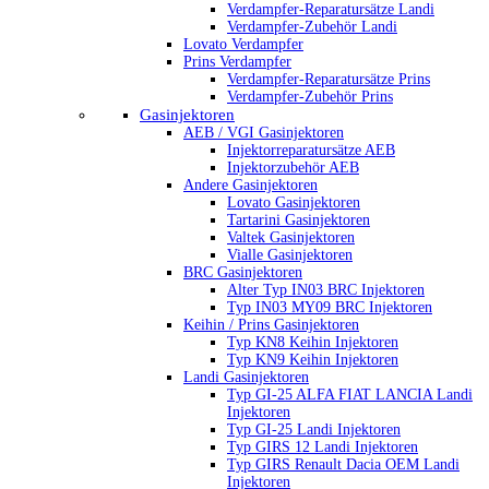
Verdampfer-Reparatursätze Landi
Verdampfer-Zubehör Landi
Lovato Verdampfer
Prins Verdampfer
Verdampfer-Reparatursätze Prins
Verdampfer-Zubehör Prins
Gasinjektoren
AEB / VGI Gasinjektoren
Injektorreparatursätze AEB
Injektorzubehör AEB
Andere Gasinjektoren
Lovato Gasinjektoren
Tartarini Gasinjektoren
Valtek Gasinjektoren
Vialle Gasinjektoren
BRC Gasinjektoren
Alter Typ IN03 BRC Injektoren
Typ IN03 MY09 BRC Injektoren
Keihin / Prins Gasinjektoren
Typ KN8 Keihin Injektoren
Typ KN9 Keihin Injektoren
Landi Gasinjektoren
Typ GI-25 ALFA FIAT LANCIA Landi
Injektoren
Typ GI-25 Landi Injektoren
Typ GIRS 12 Landi Injektoren
Typ GIRS Renault Dacia OEM Landi
Injektoren