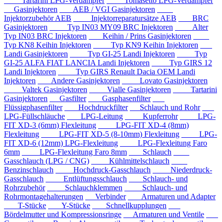
Tartarini LPG-Verdampfer
Tomasetto LPG-Verdampfer
Gasinjektoren
AEB / VGI Gasinjektoren
Injektorzubehör AEB
Injektorreparatursätze AEB
BRC
Gasinjektoren
Typ IN03 MY09 BRC Injektoren
Alter
Typ IN03 BRC Injektoren
Keihin / Prins Gasinjektoren
Typ KN8 Keihin Injektoren
Typ KN9 Keihin Injektoren
Landi Gasinjektoren
Typ GI-25 Landi Injektoren
Typ
GI-25 ALFA FIAT LANCIA Landi Injektoren
Typ GIRS 12
Landi Injektoren
Typ GIRS Renault Dacia OEM Landi
Injektoren
Andere Gasinjektoren
Lovato Gasinjektoren
Valtek Gasinjektoren
Vialle Gasinjektoren
Tartarini
Gasinjektoren
Gasfilter
Gasphasenfilter
Flüssigphasenfilter
Hochdruckfilter
Schlauch und Rohr
LPG-Füllschläuche
LPG-Leitung
Kupferrohr
LPG-
FIT XD-3 (6mm) Flexleitung
LPG-FIT XD-4 (8mm)
Flexleitung
LPG-FIT XD-5 (8-10mm) Flexleitung
LPG-
FIT XD-6 (12mm) LPG-Flexleitung
LPG-Flexleitung Faro
6mm
LPG-Flexleitung Faro 8mm
Schlauch
Gasschlauch (LPG / CNG)
Kühlmittelschlauch
Benzinschlauch
Hochdruck-Gasschlauch
Niederdruck-
Gasschlauch
Entlüftungsschlauch
Schlauch- und
Rohrzubehör
Schlauchklemmen
Schlauch- und
Rohrmontagehalterungen
Verbinder
Armaturen und Adapter
T-Stücke
Y-Stücke
Schnellkupplungen
Bördelmutter und Kompressionsringe
Armaturen und Ventile