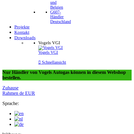
und
Belgien
G607-
Händler
Deutschland
Projekte
Kontakt
Downloads
Vogels VGI
Vogels VGI

Schnellansicht
Nur Händler von Vogels Autogas können in diesem Webshop
bestellen.
Zuhause
Rahmen
de
EUR
Sprache: