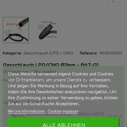
Kategorie:
Gasschlauch (LPG / CNG)
Referenz:
453000300
Gasschlauch LPG/CNG Ø11mm - R67-01
Zulassung - Pro meter
Diese Website verwendet eigene Cookies und Cookies
von Drittanbietern, um unsere Dienste zu verbessern.
Innendurchmesser: Ø11mm -Außendurchmesser: Ø18mm
Und zeigen Sie Werbung in Bezug auf Ihre Vorlieben,
indem Sie Ihre Gewohnheiten analysieren navigation. Um
Ihre Zustimmung zu seiner Verwendung zu geben, klicken
Optionale Produkte
Sie auf die Schaltfläche Akzeptieren.
Weitere Informationen
Cookies anpassen
Schlauchschelle Ø12mm - Ø20mm SGT12-
+0,68 €
20 - pro Stück
ALLE ABLEHNEN