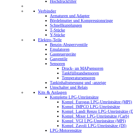
Hochdruckfilter
Verbinder
Armaturen und Adapter
Bördelmutter und Kompressionsringe
Schnellkupplungen
T-Stücke
Y-Stücke
Elektro-Teile
Benzin-Absperrventile
Emulatoren
Gassteuergeräte
Gasventile
Sensoren
Druck- un MAPsensoren
Tankfüllstandsensoren
Temperatursensoren
Tankinhaltsmessung und -anzeige
Umschalter und Relais
Kits & Anlagen
Komplette LPG-Umrüstsätze
Kompl. Eurogas LPG-Umrüstsätze (MPI)
Kompl. IMPCO LPG-Umrüstsätze
Kompl. Landi Renzo LPG-Umrüstsätze (
Kompl. Mixer LPG-Umrüstsätze (Carb)
Kompl. VGI LPG-Umrüstsätze (MPI)
Kompl. Zavoli LPG-Umrüstsätze (DI)
LPG-Motorensätze