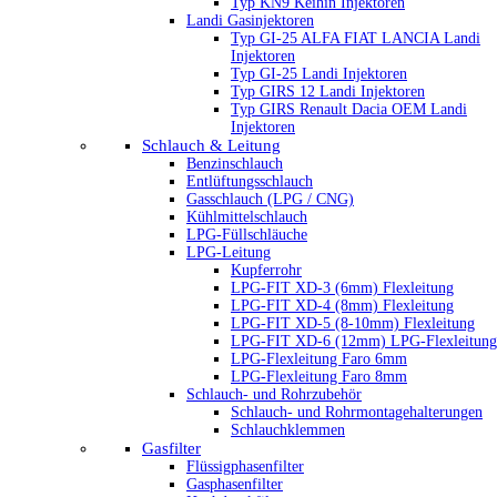
Typ KN9 Keihin Injektoren
Landi Gasinjektoren
Typ GI-25 ALFA FIAT LANCIA Landi
Injektoren
Typ GI-25 Landi Injektoren
Typ GIRS 12 Landi Injektoren
Typ GIRS Renault Dacia OEM Landi
Injektoren
Schlauch & Leitung
Benzinschlauch
Entlüftungsschlauch
Gasschlauch (LPG / CNG)
Kühlmittelschlauch
LPG-Füllschläuche
LPG-Leitung
Kupferrohr
LPG-FIT XD-3 (6mm) Flexleitung
LPG-FIT XD-4 (8mm) Flexleitung
LPG-FIT XD-5 (8-10mm) Flexleitung
LPG-FIT XD-6 (12mm) LPG-Flexleitung
LPG-Flexleitung Faro 6mm
LPG-Flexleitung Faro 8mm
Schlauch- und Rohrzubehör
Schlauch- und Rohrmontagehalterungen
Schlauchklemmen
Gasfilter
Flüssigphasenfilter
Gasphasenfilter