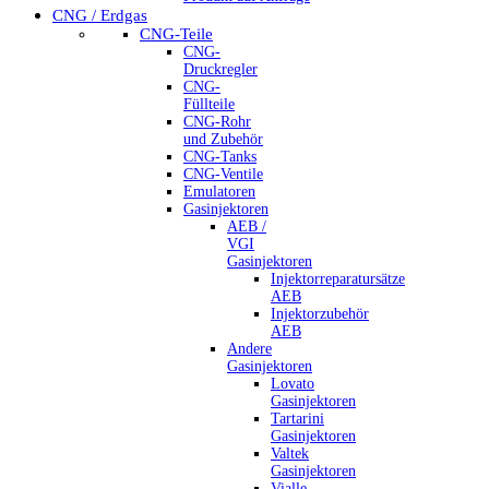
CNG / Erdgas
CNG-Teile
CNG-
Druckregler
CNG-
Füllteile
CNG-Rohr
und Zubehör
CNG-Tanks
CNG-Ventile
Emulatoren
Gasinjektoren
AEB /
VGI
Gasinjektoren
Injektorreparatursätze
AEB
Injektorzubehör
AEB
Andere
Gasinjektoren
Lovato
Gasinjektoren
Tartarini
Gasinjektoren
Valtek
Gasinjektoren
Vialle