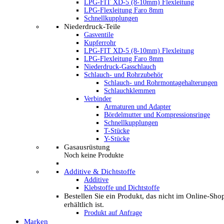
LPG-FIT XD-5 (8-10mm) Flexleitung
LPG-Flexleitung Faro 8mm
Schnellkupplungen
Niederdruck-Teile
Gasventile
Kupferrohr
LPG-FIT XD-5 (8-10mm) Flexleitung
LPG-Flexleitung Faro 8mm
Niederdruck-Gasschlauch
Schlauch- und Rohrzubehör
Schlauch- und Rohrmontagehalterungen
Schlauchklemmen
Verbinder
Armaturen und Adapter
Bördelmutter und Kompressionsringe
Schnellkupplungen
T-Stücke
Y-Stücke
Gasausrüstung
Noch keine Produkte
Additive & Dichtstoffe
Additive
Klebstoffe und Dichtstoffe
Bestellen Sie ein Produkt, das nicht im Online-Sho
erhältlich ist.
Produkt auf Anfrage
Marken