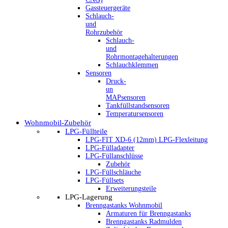
Gassteuergeräte
Schlauch-
und
Rohrzubehör
Schlauch-
und
Rohrmontagehalterungen
Schlauchklemmen
Sensoren
Druck-
un
MAPsensoren
Tankfüllstandsensoren
Temperatursensoren
Wohnmobil-Zubehör
LPG-Füllteile
LPG-FIT XD-6 (12mm) LPG-Flexleitung
LPG-Fülladapter
LPG-Füllanschlüsse
Zubehör
LPG-Füllschläuche
LPG-Füllsets
Erweiterungsteile
LPG-Lagerung
Brenngastanks Wohnmobil
Armaturen für Brenngastanks
Brenngastanks Radmulden