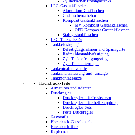
Zylindrischer Brenngastanks
LPG-Gastankflaschen
Aluminium-Gasflaschen
Gasflaschenzubehör
Komposit Gastankflaschen
MV Komposit Gastankflaschen
OPD Komposit Gastankflaschen
Stahlgastankflaschen
LPG-Tankzubehör
Tankbefestigung
Befestigungsrahmen und Spanngurte
Radmuldentankbefestigung
Zyl. Tankbefestigungsringe
Zyl. Tankhalterungen
Tankentnahmeventile
Tankinhaltsmessung und -anzeige
Tankmontagesätze
Hochdruck-Teile
Armaturen und Adapter
Druckregler
Druckregler mit Crashsensor
Druckregler mit Shell-kupplung
Druckregler-Sets
Feste Druckregler
Gasventile
Hochdruck-Gasschlauch
Hochdruckfilter
Kupferrohr