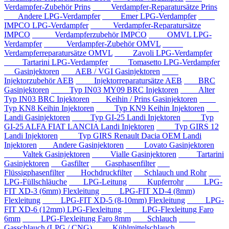
Verdampfer-Zubehör Prins
Verdampfer-Reparatursätze Prins
Andere LPG-Verdampfer
Emer LPG-Verdampfer
IMPCO LPG-Verdampfer
Verdampfer-Reparatursätze
IMPCO
Verdampferzubehör IMPCO
OMVL LPG-
Verdampfer
Verdampfer-Zubehör OMVL
Verdampferreparatursätze OMVL
Zavoli LPG-Verdampfer
Tartarini LPG-Verdampfer
Tomasetto LPG-Verdampfer
Gasinjektoren
AEB / VGI Gasinjektoren
Injektorzubehör AEB
Injektorreparatursätze AEB
BRC
Gasinjektoren
Typ IN03 MY09 BRC Injektoren
Alter
Typ IN03 BRC Injektoren
Keihin / Prins Gasinjektoren
Typ KN8 Keihin Injektoren
Typ KN9 Keihin Injektoren
Landi Gasinjektoren
Typ GI-25 Landi Injektoren
Typ
GI-25 ALFA FIAT LANCIA Landi Injektoren
Typ GIRS 12
Landi Injektoren
Typ GIRS Renault Dacia OEM Landi
Injektoren
Andere Gasinjektoren
Lovato Gasinjektoren
Valtek Gasinjektoren
Vialle Gasinjektoren
Tartarini
Gasinjektoren
Gasfilter
Gasphasenfilter
Flüssigphasenfilter
Hochdruckfilter
Schlauch und Rohr
LPG-Füllschläuche
LPG-Leitung
Kupferrohr
LPG-
FIT XD-3 (6mm) Flexleitung
LPG-FIT XD-4 (8mm)
Flexleitung
LPG-FIT XD-5 (8-10mm) Flexleitung
LPG-
FIT XD-6 (12mm) LPG-Flexleitung
LPG-Flexleitung Faro
6mm
LPG-Flexleitung Faro 8mm
Schlauch
Gasschlauch (LPG / CNG)
Kühlmittelschlauch