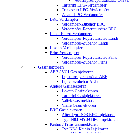
Verdampferreparatursätze OMVL
Tartarini LPG-Verdampfer
Tomasetto LPG-Verdampfer
Zavoli LPG-Verdampfer
BRC Verdampfer
Verdamper-Zubehör BRC
Verdampfer-Reparatursätze BRC
Landi Renzo Verdampers
Verdampfer-Reparatursätze Landi
Verdampfer-Zubehör Landi
Lovato Verdampfer
Prins Verdampfer
Verdampfer-Reparatursätze Prins
Verdampfer-Zubehör Prins
Gasinjektoren
AEB / VGI Gasinjektoren
Injektorreparatursätze AEB
Injektorzubehör AEB
Andere Gasinjektoren
Lovato Gasinjektoren
Tartarini Gasinjektoren
Valtek Gasinjektoren
Vialle Gasinjektoren
BRC Gasinjektoren
Alter Typ IN03 BRC Injektoren
Typ IN03 MY09 BRC Injektoren
Keihin / Prins Gasinjektoren
Typ KN8 Keihin Injektoren