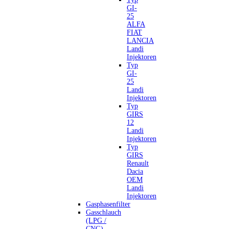
GI-
25
ALFA
FIAT
LANCIA
Landi
Injektoren
Typ
GI-
25
Landi
Injektoren
Typ
GIRS
12
Landi
Injektoren
Typ
GIRS
Renault
Dacia
OEM
Landi
Injektoren
Gasphasenfilter
Gasschlauch
(LPG /
CNG)