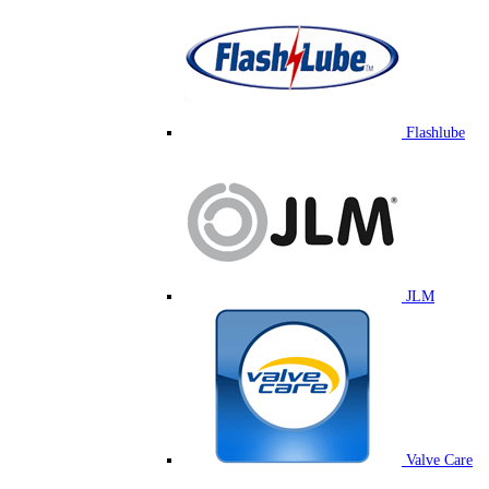
Flashlube
JLM
Valve Care