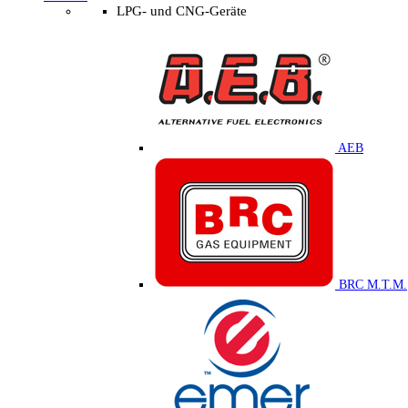
LPG- und CNG-Geräte
AEB
BRC M.T.M.