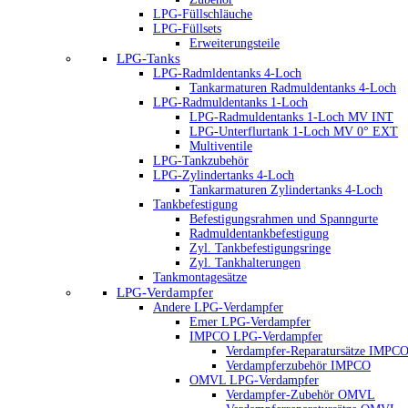
LPG-Füllschläuche
LPG-Füllsets
Erweiterungsteile
LPG-Tanks
LPG-Radmldentanks 4-Loch
Tankarmaturen Radmuldentanks 4-Loch
LPG-Radmuldentanks 1-Loch
LPG-Radmuldentanks 1-Loch MV INT
LPG-Unterflurtank 1-Loch MV 0° EXT
Multiventile
LPG-Tankzubehör
LPG-Zylindertanks 4-Loch
Tankarmaturen Zylindertanks 4-Loch
Tankbefestigung
Befestigungsrahmen und Spanngurte
Radmuldentankbefestigung
Zyl. Tankbefestigungsringe
Zyl. Tankhalterungen
Tankmontagesätze
LPG-Verdampfer
Andere LPG-Verdampfer
Emer LPG-Verdampfer
IMPCO LPG-Verdampfer
Verdampfer-Reparatursätze IMPC
Verdampferzubehör IMPCO
OMVL LPG-Verdampfer
Verdampfer-Zubehör OMVL