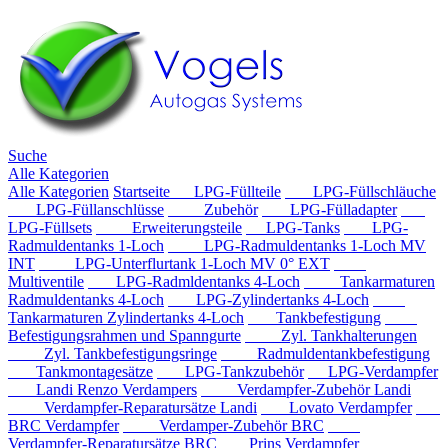
Suche
Alle Kategorien
Alle Kategorien
Startseite
LPG-Füllteile
LPG-Füllschläuche
LPG-Füllanschlüsse
Zubehör
LPG-Fülladapter
LPG-Füllsets
Erweiterungsteile
LPG-Tanks
LPG-
Radmuldentanks 1-Loch
LPG-Radmuldentanks 1-Loch MV
INT
LPG-Unterflurtank 1-Loch MV 0° EXT
Multiventile
LPG-Radmldentanks 4-Loch
Tankarmaturen
Radmuldentanks 4-Loch
LPG-Zylindertanks 4-Loch
Tankarmaturen Zylindertanks 4-Loch
Tankbefestigung
Befestigungsrahmen und Spanngurte
Zyl. Tankhalterungen
Zyl. Tankbefestigungsringe
Radmuldentankbefestigung
Tankmontagesätze
LPG-Tankzubehör
LPG-Verdampfer
Landi Renzo Verdampers
Verdampfer-Zubehör Landi
Verdampfer-Reparatursätze Landi
Lovato Verdampfer
BRC Verdampfer
Verdamper-Zubehör BRC
Verdampfer-Reparatursätze BRC
Prins Verdampfer