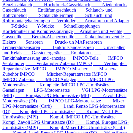
Benzinschlauch
Hochdruck-Gasschlauch
Niederdruck-
Gasschlauch
Entlüftungsschlauch
Schlauch- und
Rohrzubehör
Schlauchklemmen
Schlauch- und
Rohrmontagehalterungen
Verbinder
Armaturen und Adapter
T-Stücke
Y-Stücke
Schnellkupplungen
Bördelmutter und Kompressionsringe
Armaturen und Ventile
Gasventile
Benzin-Absperrventile
Tankentnahmeventile
Elektro
Sensoren
Druck- un MAPsensoren
Temperatursensoren
Tankfüllstandsensoren
Umschalter
und Relais
Gassteuergeräte
Emulatoren
Tankinhaltsmessung und -anzeige
IMPCO-Teile
IMPCO
Verdampfer
Verdampfer-Zubehör IMPCO
Verdampfer-
Reparatursätze IMPCO
IMPCO Mischer
Mischer-
Zubehör IMPCO
Mischer-Reparatursätze IMPCO
IMPCO Zubehör
IMPCO Anlagen
IMPCO LPG-
Motorensätze
Komplette IMPCO LPG-Umrüstsätze
Gasanlagen
LPG-Motorensätze
VGI LPG-Motorensätze
(MPI)
Eurogas LPG-Motorensätze (MPI)
Zavoli LPG-
Motorensätze (DI)
IMPCO LPG-Motorensätze
Mixer
LPG-Motorensätze (Carb)
Landi Renzo LPG-Motorensätze
(DI)
Komplette LPG-Umrüstsätze
Kompl. VGI LPG-
Umrüstsätze (MPI)
Kompl. IMPCO LPG-Umrüstsätze
Kompl. Zavoli LPG-Umrüstsätze (DI)
Kompl. Eurogas LPG-
Umrüstsätze (MPI)
Kompl. Mixer LPG-Umrüstsätze (Carb)
Kompl. Landi Renzo LPG-Umrüstsätze (DI)
Valve Saver