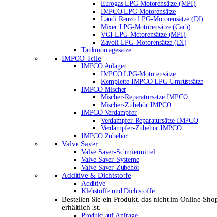
Eurogas LPG-Motorensätze (MPI)
IMPCO LPG-Motorensätze
Landi Renzo LPG-Motorensätze (DI)
Mixer LPG-Motorensätze (Carb)
VGI LPG-Motorensätze (MPI)
Zavoli LPG-Motorensätze (DI)
Tankmontagesätze
IMPCO Teile
IMPCO Anlagen
IMPCO LPG-Motorensätze
Komplette IMPCO LPG-Umrüstsätze
IMPCO Mischer
Mischer-Reparatursätze IMPCO
Mischer-Zubehör IMPCO
IMPCO Verdampfer
Verdampfer-Reparatursätze IMPCO
Verdampfer-Zubehör IMPCO
IMPCO Zubehör
Valve Saver
Valve Saver-Schmiermittel
Valve Saver-Systeme
Valve Saver-Zubehör
Additive & Dichtstoffe
Additive
Klebstoffe und Dichtstoffe
Bestellen Sie ein Produkt, das nicht im Online-Sho
erhältlich ist.
Produkt auf Anfrage