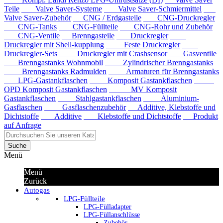
Teile
Valve Saver-Systeme
Valve Saver-Schmiermittel
Valve Saver-Zubehör
CNG / Erdgasteile
CNG-Druckregler
CNG-Tanks
CNG-Füllteile
CNG-Rohr und Zubehör
CNG-Ventile
Brenngasteile
Druckregler
Druckregler mit Shell-kupplung
Feste Druckregler
Druckregler-Sets
Druckregler mit Crashsensor
Gasventile
Brenngastanks Wohnmobil
Zylindrischer Brenngastanks
Brenngastanks Radmulden
Armaturen für Brenngastanks
LPG-Gastankflaschen
Komposit Gastankflaschen
OPD Komposit Gastankflaschen
MV Komposit
Gastankflaschen
Stahlgastankflaschen
Aluminium-
Gasflaschen
Gasflaschenzubehör
Additive, Klebstoffe und
Dichtstoffe
Additive
Klebstoffe und Dichtstoffe
Produkt
auf Anfrage
Suche
Menü
Menü
Zurück
Autogas
LPG-Füllteile
LPG-Fülladapter
LPG-Füllanschlüsse
Zubehör