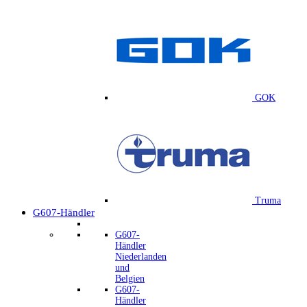
GOK
Truma
G607-Händler
G607-
Händler
Niederlanden
und
Belgien
G607-
Händler