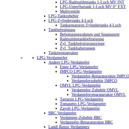
LPG-Radmuldentanks 1-Loch MV INT
LPG-Unterflurtank 1-Loch MV 0° EXT
Multiventile
LPG-Tankzubehör
LPG-Zylindertanks 4-Loch
Tankarmaturen Zylindertanks 4-Loch
Tankbefestigung
Befestigungsrahmen und Spanngurte
Radmuldentankbefestigung
Zyl. Tankbefestigungsringe
Zyl. Tankhalterungen
Tankmontagesätze
LPG-Verdampfer
Andere LPG-Verdampfer
Emer LPG-Verdampfer
IMPCO LPG-Verdampfer
Verdampfer-Reparatursätze IMPC
Verdampferzubehör IMPCO
OMVL LPG-Verdampfer
Verdampfer-Zubehör OMVL
Verdampferreparatursätze OMVL
Tartarini LPG-Verdampfer
Tomasetto LPG-Verdampfer
Zavoli LPG-Verdampfer
BRC Verdampfer
Verdamper-Zubehör BRC
Verdampfer-Reparatursätze BRC
Landi Renzo Verdampers