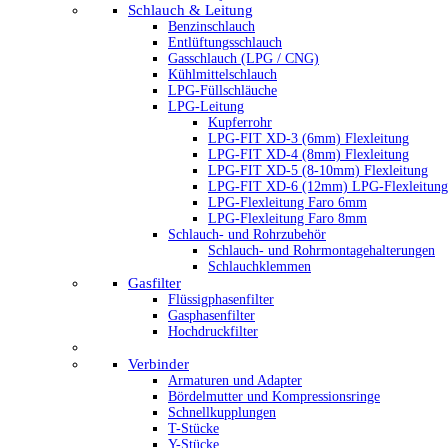
Schlauch & Leitung
Benzinschlauch
Entlüftungsschlauch
Gasschlauch (LPG / CNG)
Kühlmittelschlauch
LPG-Füllschläuche
LPG-Leitung
Kupferrohr
LPG-FIT XD-3 (6mm) Flexleitung
LPG-FIT XD-4 (8mm) Flexleitung
LPG-FIT XD-5 (8-10mm) Flexleitung
LPG-FIT XD-6 (12mm) LPG-Flexleitung
LPG-Flexleitung Faro 6mm
LPG-Flexleitung Faro 8mm
Schlauch- und Rohrzubehör
Schlauch- und Rohrmontagehalterungen
Schlauchklemmen
Gasfilter
Flüssigphasenfilter
Gasphasenfilter
Hochdruckfilter
Verbinder
Armaturen und Adapter
Bördelmutter und Kompressionsringe
Schnellkupplungen
T-Stücke
Y-Stücke