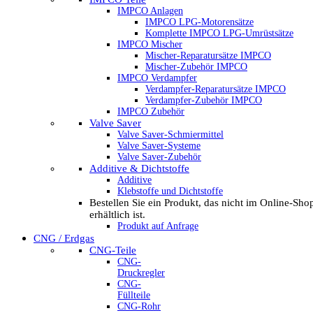
IMPCO Anlagen
IMPCO LPG-Motorensätze
Komplette IMPCO LPG-Umrüstsätze
IMPCO Mischer
Mischer-Reparatursätze IMPCO
Mischer-Zubehör IMPCO
IMPCO Verdampfer
Verdampfer-Reparatursätze IMPCO
Verdampfer-Zubehör IMPCO
IMPCO Zubehör
Valve Saver
Valve Saver-Schmiermittel
Valve Saver-Systeme
Valve Saver-Zubehör
Additive & Dichtstoffe
Additive
Klebstoffe und Dichtstoffe
Bestellen Sie ein Produkt, das nicht im Online-Sho
erhältlich ist.
Produkt auf Anfrage
CNG / Erdgas
CNG-Teile
CNG-
Druckregler
CNG-
Füllteile
CNG-Rohr