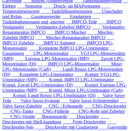
Gasventile
Benzin-Absperrventile
Tankentnahmeventile
Elektro
Sensoren
Druck- un MAPsensoren
Temperatursensoren
Tankfüllstandsensoren
Umschalter
und Relais
Gassteuergeräte
Emulatoren
Tankinhaltsmessung und -anzeige
IMPCO-Teile
IMPCO
Verdampfer
Verdampfer-Zubehör IMPCO
Verdampfer-
Reparatursätze IMPCO
IMPCO Mischer
Mischer-
Zubehör IMPCO
Mischer-Reparatursätze IMPCO
IMPCO Zubehör
IMPCO Anlagen
IMPCO LPG-
Motorensätze
Komplette IMPCO LPG-Umrüstsätze
Gasanlagen
LPG-Motorensätze
VGI LPG-Motorensätze
(MPI)
Eurogas LPG-Motorensätze (MPI)
Zavoli LPG-
Motorensätze (DI)
IMPCO LPG-Motorensätze
Mixer
LPG-Motorensätze (Carb)
Landi Renzo LPG-Motorensätze
(DI)
Komplette LPG-Umrüstsätze
Kompl. VGI LPG-
Umrüstsätze (MPI)
Kompl. IMPCO LPG-Umrüstsätze
Kompl. Zavoli LPG-Umrüstsätze (DI)
Kompl. Eurogas LPG-
Umrüstsätze (MPI)
Kompl. Mixer LPG-Umrüstsätze (Carb)
Kompl. Landi Renzo LPG-Umrüstsätze (DI)
Valve Saver
Teile
Valve Saver-Systeme
Valve Saver-Schmiermittel
Valve Saver-Zubehör
CNG / Erdgasteile
CNG-Druckregler
CNG-Tanks
CNG-Füllteile
CNG-Rohr und Zubehör
CNG-Ventile
Brenngasteile
Druckregler
Druckregler mit Shell-kupplung
Feste Druckregler
Druckregler-Sets
Druckregler mit Crashsensor
Gasventile