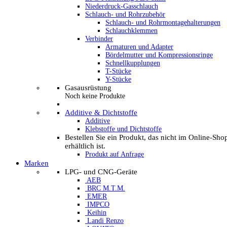
Niederdruck-Gasschlauch
Schlauch- und Rohrzubehör
Schlauch- und Rohrmontagehalterungen
Schlauchklemmen
Verbinder
Armaturen und Adapter
Bördelmutter und Kompressionsringe
Schnellkupplungen
T-Stücke
Y-Stücke
Gasausrüstung
Noch keine Produkte
Additive & Dichtstoffe
Additive
Klebstoffe und Dichtstoffe
Bestellen Sie ein Produkt, das nicht im Online-Sho
erhältlich ist.
Produkt auf Anfrage
Marken
LPG- und CNG-Geräte
AEB
BRC M.T.M.
EMER
IMPCO
Keihin
Landi Renzo