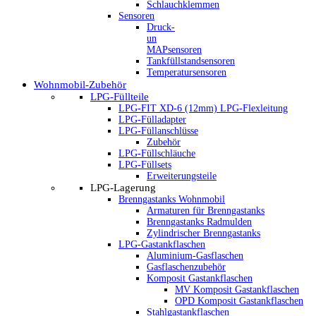
Schlauchklemmen
Sensoren
Druck-
un
MAPsensoren
Tankfüllstandsensoren
Temperatursensoren
Wohnmobil-Zubehör
LPG-Füllteile
LPG-FIT XD-6 (12mm) LPG-Flexleitung
LPG-Fülladapter
LPG-Füllanschlüsse
Zubehör
LPG-Füllschläuche
LPG-Füllsets
Erweiterungsteile
LPG-Lagerung
Brenngastanks Wohnmobil
Armaturen für Brenngastanks
Brenngastanks Radmulden
Zylindrischer Brenngastanks
LPG-Gastankflaschen
Aluminium-Gasflaschen
Gasflaschenzubehör
Komposit Gastankflaschen
MV Komposit Gastankflaschen
OPD Komposit Gastankflaschen
Stahlgastankflaschen