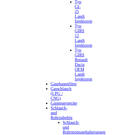
Typ
GI-
25
Landi
Injektoren
Typ
GIRS
12
Landi
Injektoren
Typ
GIRS
Renault
Dacia
OEM
Landi
Injektoren
Gasphasenfilter
Gasschlauch
(LPG /
CNG)
Gassteuergeräte
Schlauch-
und
Rohrzubehör
Schlauch-
und
Rohrmontagehalterungen