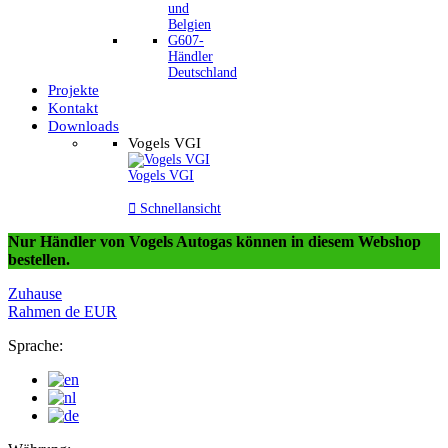
und
Belgien
G607-
Händler
Deutschland
Projekte
Kontakt
Downloads
Vogels VGI
Vogels VGI

Schnellansicht
Nur Händler von Vogels Autogas können in diesem Webshop
bestellen.
Zuhause
Rahmen
de
EUR
Sprache: