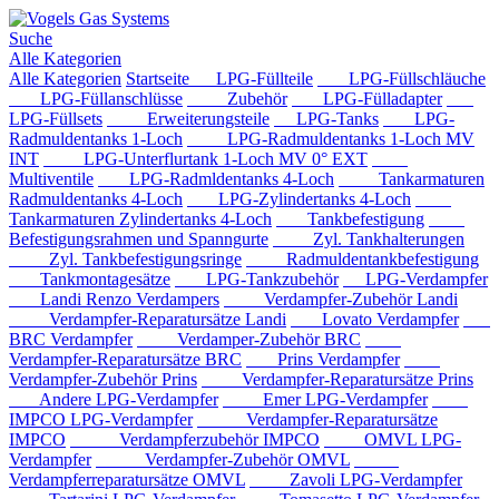
Suche
Alle Kategorien
Alle Kategorien
Startseite
LPG-Füllteile
LPG-Füllschläuche
LPG-Füllanschlüsse
Zubehör
LPG-Fülladapter
LPG-Füllsets
Erweiterungsteile
LPG-Tanks
LPG-
Radmuldentanks 1-Loch
LPG-Radmuldentanks 1-Loch MV
INT
LPG-Unterflurtank 1-Loch MV 0° EXT
Multiventile
LPG-Radmldentanks 4-Loch
Tankarmaturen
Radmuldentanks 4-Loch
LPG-Zylindertanks 4-Loch
Tankarmaturen Zylindertanks 4-Loch
Tankbefestigung
Befestigungsrahmen und Spanngurte
Zyl. Tankhalterungen
Zyl. Tankbefestigungsringe
Radmuldentankbefestigung
Tankmontagesätze
LPG-Tankzubehör
LPG-Verdampfer
Landi Renzo Verdampers
Verdampfer-Zubehör Landi
Verdampfer-Reparatursätze Landi
Lovato Verdampfer
BRC Verdampfer
Verdamper-Zubehör BRC
Verdampfer-Reparatursätze BRC
Prins Verdampfer
Verdampfer-Zubehör Prins
Verdampfer-Reparatursätze Prins
Andere LPG-Verdampfer
Emer LPG-Verdampfer
IMPCO LPG-Verdampfer
Verdampfer-Reparatursätze
IMPCO
Verdampferzubehör IMPCO
OMVL LPG-
Verdampfer
Verdampfer-Zubehör OMVL
Verdampferreparatursätze OMVL
Zavoli LPG-Verdampfer