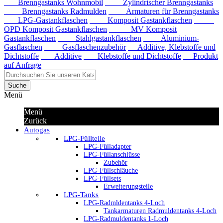
Brenngastanks Wohnmobil
Zylindrischer Brenngastanks
Brenngastanks Radmulden
Armaturen für Brenngastanks
LPG-Gastankflaschen
Komposit Gastankflaschen
OPD Komposit Gastankflaschen
MV Komposit
Gastankflaschen
Stahlgastankflaschen
Aluminium-
Gasflaschen
Gasflaschenzubehör
Additive, Klebstoffe und
Dichtstoffe
Additive
Klebstoffe und Dichtstoffe
Produkt
auf Anfrage
Suche
Menü
Menü
Zurück
Autogas
LPG-Füllteile
LPG-Fülladapter
LPG-Füllanschlüsse
Zubehör
LPG-Füllschläuche
LPG-Füllsets
Erweiterungsteile
LPG-Tanks
LPG-Radmldentanks 4-Loch
Tankarmaturen Radmuldentanks 4-Loch
LPG-Radmuldentanks 1-Loch