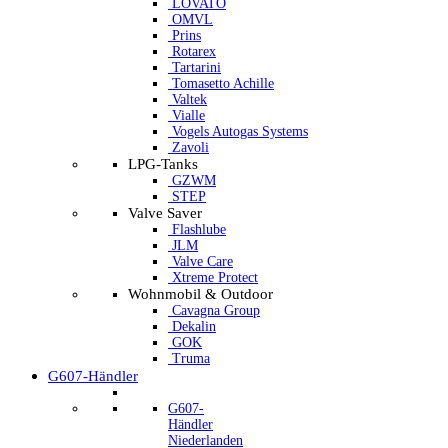
LOVATO
OMVL
Prins
Rotarex
Tartarini
Tomasetto Achille
Valtek
Vialle
Vogels Autogas Systems
Zavoli
LPG-Tanks
GZWM
STEP
Valve Saver
Flashlube
JLM
Valve Care
Xtreme Protect
Wohnmobil & Outdoor
Cavagna Group
Dekalin
GOK
Truma
G607-Händler
G607-
Händler
Niederlanden