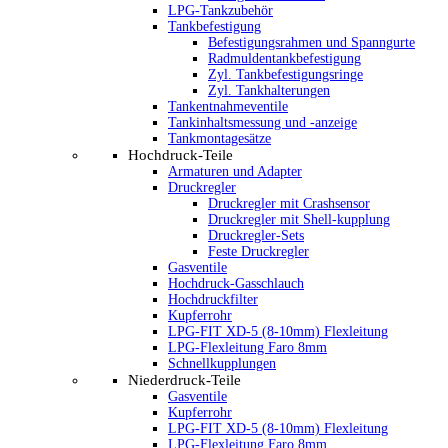
LPG-Tankzubehör
Tankbefestigung
Befestigungsrahmen und Spanngurte
Radmuldentankbefestigung
Zyl. Tankbefestigungsringe
Zyl. Tankhalterungen
Tankentnahmeventile
Tankinhaltsmessung und -anzeige
Tankmontagesätze
Hochdruck-Teile
Armaturen und Adapter
Druckregler
Druckregler mit Crashsensor
Druckregler mit Shell-kupplung
Druckregler-Sets
Feste Druckregler
Gasventile
Hochdruck-Gasschlauch
Hochdruckfilter
Kupferrohr
LPG-FIT XD-5 (8-10mm) Flexleitung
LPG-Flexleitung Faro 8mm
Schnellkupplungen
Niederdruck-Teile
Gasventile
Kupferrohr
LPG-FIT XD-5 (8-10mm) Flexleitung
LPG-Flexleitung Faro 8mm