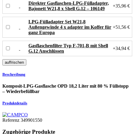
Direkter Gasflaschen-LPG-Fülladapter,
+35,96 €
Bajonett W21,8 x Shell G.12 – 106149
LPG-Fülladapter Set W21,8
Außengewinde 4 x adapter im Koffer für
+51,56 €
ganz Europa
Gasflaschenfilter Typ F-701-B mit Shell
+34,94 €
G.12 Anschlüssen
Beschreibung
Komposit-LPG-Gasflasche OPD 18,2 Liter mit 80 % Füllstopp
– Wiederbefüllbar
Produktdetails
Referenz
349901550
Zugehörige Produkte