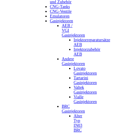
und Zubehör
CNG-Tanks
CNG-Ventile
Emulatoren
Gasinjektoren
AEB /
VGI
Gasinjektoren
Injektorreparatursätze
AEB
Injektorzubehör
AEB
Andere
Gasinjektoren
Lovato
Gasinjektoren
Tartarini
Gasinjektoren
Valtek
Gasinjektoren
Vialle
Gasinjektoren
BRC
Gasinjektoren
Alter
Typ
IN03
BRC