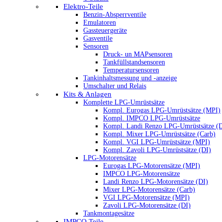
Elektro-Teile
Benzin-Absperrventile
Emulatoren
Gassteuergeräte
Gasventile
Sensoren
Druck- un MAPsensoren
Tankfüllstandsensoren
Temperatursensoren
Tankinhaltsmessung und -anzeige
Umschalter und Relais
Kits & Anlagen
Komplette LPG-Umrüstsätze
Kompl. Eurogas LPG-Umrüstsätze (MPI)
Kompl. IMPCO LPG-Umrüstsätze
Kompl. Landi Renzo LPG-Umrüstsätze (
Kompl. Mixer LPG-Umrüstsätze (Carb)
Kompl. VGI LPG-Umrüstsätze (MPI)
Kompl. Zavoli LPG-Umrüstsätze (DI)
LPG-Motorensätze
Eurogas LPG-Motorensätze (MPI)
IMPCO LPG-Motorensätze
Landi Renzo LPG-Motorensätze (DI)
Mixer LPG-Motorensätze (Carb)
VGI LPG-Motorensätze (MPI)
Zavoli LPG-Motorensätze (DI)
Tankmontagesätze
IMPCO Teile