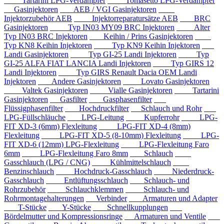
Tartarini LPG-Verdampfer
Tomasetto LPG-Verdampfer
Gasinjektoren
AEB / VGI Gasinjektoren
Injektorzubehör AEB
Injektorreparatursätze AEB
BRC
Gasinjektoren
Typ IN03 MY09 BRC Injektoren
Alter
Typ IN03 BRC Injektoren
Keihin / Prins Gasinjektoren
Typ KN8 Keihin Injektoren
Typ KN9 Keihin Injektoren
Landi Gasinjektoren
Typ GI-25 Landi Injektoren
Typ
GI-25 ALFA FIAT LANCIA Landi Injektoren
Typ GIRS 12
Landi Injektoren
Typ GIRS Renault Dacia OEM Landi
Injektoren
Andere Gasinjektoren
Lovato Gasinjektoren
Valtek Gasinjektoren
Vialle Gasinjektoren
Tartarini
Gasinjektoren
Gasfilter
Gasphasenfilter
Flüssigphasenfilter
Hochdruckfilter
Schlauch und Rohr
LPG-Füllschläuche
LPG-Leitung
Kupferrohr
LPG-
FIT XD-3 (6mm) Flexleitung
LPG-FIT XD-4 (8mm)
Flexleitung
LPG-FIT XD-5 (8-10mm) Flexleitung
LPG-
FIT XD-6 (12mm) LPG-Flexleitung
LPG-Flexleitung Faro
6mm
LPG-Flexleitung Faro 8mm
Schlauch
Gasschlauch (LPG / CNG)
Kühlmittelschlauch
Benzinschlauch
Hochdruck-Gasschlauch
Niederdruck-
Gasschlauch
Entlüftungsschlauch
Schlauch- und
Rohrzubehör
Schlauchklemmen
Schlauch- und
Rohrmontagehalterungen
Verbinder
Armaturen und Adapter
T-Stücke
Y-Stücke
Schnellkupplungen
Bördelmutter und Kompressionsringe
Armaturen und Ventile