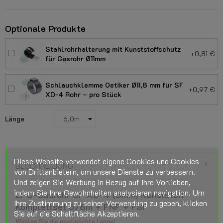
Optionale Produkte
Stahlrohrhalterung mit Kunststoffschutz
+0,81 €
für Gasrohr Ø11mm
Schlauchklemme Oetiker Ø11,8 mm für SF
+0,97 €
XD-4 Rohr – pro Stück
Länge
Diese Website verwendet eigene Cookies und Cookies
BESCHREIBUNG
von Drittanbietern, um unsere Dienste zu verbessern.
Und zeigen Sie Werbung in Bezug auf Ihre Vorlieben,
indem Sie Ihre Gewohnheiten analysieren navigation. Um
LPG-Gasrohr SF XD-4 (8mm) Kunststoff
Ihre Zustimmung zu seiner Verwendung zu geben, klicken
Komplettset 6/8m + FNF + FSF
Sie auf die Schaltfläche Akzeptieren.
Wählen Sie die gewünschte Länge!