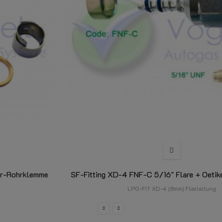
SF-Fitting XD-4 FNF-C 5/16" Flare + Oetiker-Rohrklemme
LPG-FIT XD-4 (8mm) Flexleitung