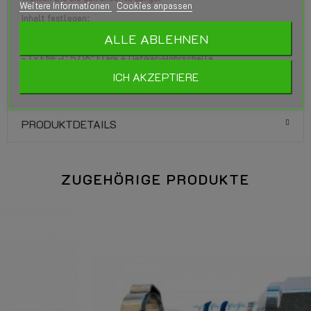
Weitere Informationen
Cookies anpassen
Inhalt festlegen:
ALLE ABLEHNEN
- 6 oder 8 Meter SF XD-4 (8 mm) Rohr
- 1 x FNF-C 5/16" Flare + Oetiker-Rohrschelle
ICH AKZEPTIERE
- 1 x FSF-E M12 + Oetiker Rohrschelle
PRODUKTDETAILS
ZUGEHÖRIGE PRODUKTE