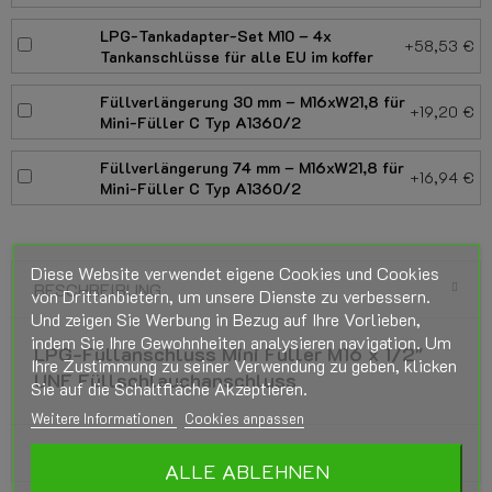
LPG-Tankadapter-Set M10 – 4x
+58,53 €
Tankanschlüsse für alle EU im koffer
Füllverlängerung 30 mm – M16xW21,8 für
+19,20 €
Mini-Füller C Typ A1360/2
Füllverlängerung 74 mm – M16xW21,8 für
+16,94 €
Mini-Füller C Typ A1360/2
Diese Website verwendet eigene Cookies und Cookies
BESCHREIBUNG
von Drittanbietern, um unsere Dienste zu verbessern.
Und zeigen Sie Werbung in Bezug auf Ihre Vorlieben,
indem Sie Ihre Gewohnheiten analysieren navigation. Um
LPG-Füllanschluss Mini Füller M16 x 1/2"
Ihre Zustimmung zu seiner Verwendung zu geben, klicken
UNF Füllschlauchanschluss
Sie auf die Schaltfläche Akzeptieren.
Weitere Informationen
Cookies anpassen
PRODUKTDETAILS
ALLE ABLEHNEN