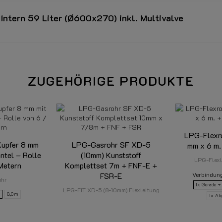
tern 59 Liter (Ø600x270) inkl. Multivalve
E20 67R 01 0689
ZUGEHÖRIGE PRODUKTE
51 - 60L
LPG-Flexr
600mm
upfer 8 mm
LPG-Gasrohr SF XD-5
mm x 6 m.
ntel – Rolle
(10mm) Kunststoff
270mm
LPG-Flexl
Metern
Komplettset 7m + FNF-E +
Verbindun
FSR-E
ohr
1x Gerade +
LPG-FIT XD-5 (8-10mm) Flexleitung
8,0m
1x Ab