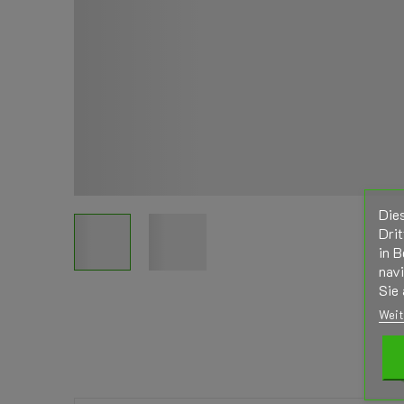
Die
Drit
in B
nav
Sie 
Weit