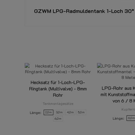
GZWM LPG-Radmuldentank 1-Loch 30° In
DOWNLOAD
GZWM Radmuldentank 1-Loch ZT-270
Zulassug GZWM Radmuldentank 1-Loch 30° ZT-270 - 
Referenz
352633040
Download (382.86KB)
Datenblatt
Tankinhalt:
Hecksatz für 1-Loch-LPG-
Ringtankdurchmesser:
LPG-Rohr aus K
Ringtank (Multivalve) - 8mm
mit Kunststoffma
Höhe Ringtank:
Rohr
von 6 / 8 
Tankmontagesätze
Kupferr
Länge
2,0m
3,0m
4,0m
5,0m
Länge
6,0m
6,0m