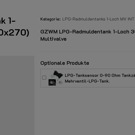
k 1-
Kategorie:
LPG-Radmuldentanks 1-Loch MV INT
00x270)
GZWM LPG-Radmuldentank 1-Loch 30°
Multivalve
Optionale Produkte
LPG-Tanksensor 0-90 Ohm Tankzäh
Mehrventil-LPG-Tank.