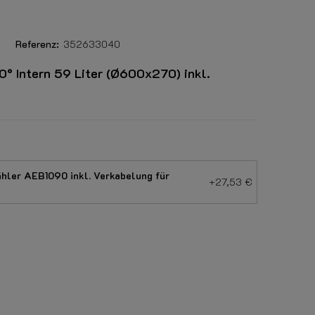
Referenz:
352633040
 Intern 59 Liter (Ø600x270) inkl.
ler AEB1090 inkl. Verkabelung für
+27,53 €