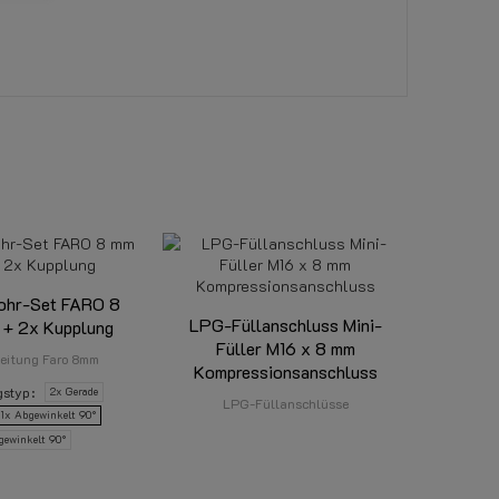
ohr-Set FARO 8
LPG-Füllanschluss Mini-
 + 2x Kupplung
Füller M16 x 8 mm
eitung Faro 8mm
Kompressionsanschluss
gstyp
2x Gerade
LPG-Füllanschlüsse
 1x Abgewinkelt 90°
gewinkelt 90°