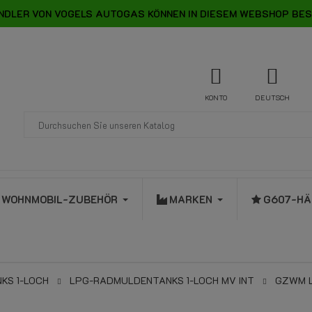
NDLER VON VOGELS AUTOGAS KÖNNEN IN DIESEM WEBSHOP BES
KONTO
DEUTSCH
WOHNMOBIL-ZUBEHÖR
MARKEN
G607-HÄ
KS 1-LOCH
LPG-RADMULDENTANKS 1-LOCH MV INT
GZWM L