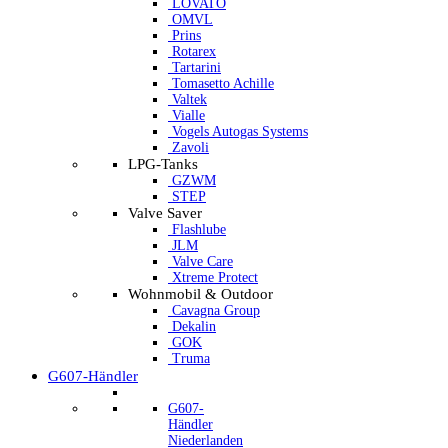
LOVATO
OMVL
Prins
Rotarex
Tartarini
Tomasetto Achille
Valtek
Vialle
Vogels Autogas Systems
Zavoli
LPG-Tanks
GZWM
STEP
Valve Saver
Flashlube
JLM
Valve Care
Xtreme Protect
Wohnmobil & Outdoor
Cavagna Group
Dekalin
GOK
Truma
G607-Händler
G607-
Händler
Niederlanden