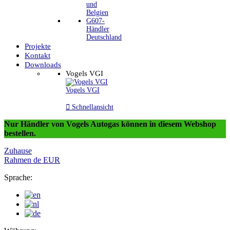
und
Belgien
G607-
Händler
Deutschland
Projekte
Kontakt
Downloads
Vogels VGI
Vogels VGI

Schnellansicht
Nur Händler von Vogels Autogas können in diesem Webshop
bestellen.
Zuhause
Rahmen
de
EUR
Sprache: