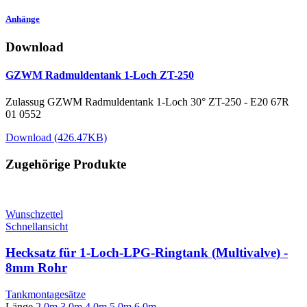
Anhänge
Download
GZWM Radmuldentank 1-Loch ZT-250
Zulassug GZWM Radmuldentank 1-Loch 30° ZT-250 - E20 67R
01 0552
Download (426.47KB)
Zugehörige Produkte
Wunschzettel
Schnellansicht
Hecksatz für 1-Loch-LPG-Ringtank (Multivalve) -
8mm Rohr
Tankmontagesätze
Länge
2,0m
3,0m
4,0m
5,0m
6,0m