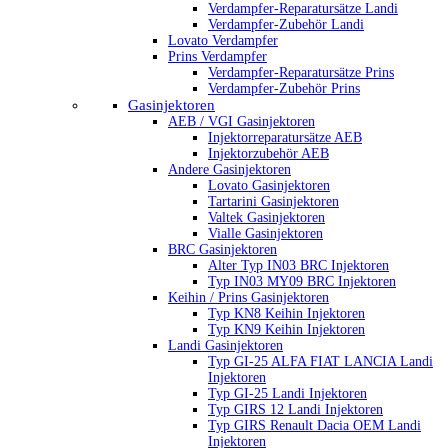
Verdampfer-Reparatursätze Landi
Verdampfer-Zubehör Landi
Lovato Verdampfer
Prins Verdampfer
Verdampfer-Reparatursätze Prins
Verdampfer-Zubehör Prins
Gasinjektoren
AEB / VGI Gasinjektoren
Injektorreparatursätze AEB
Injektorzubehör AEB
Andere Gasinjektoren
Lovato Gasinjektoren
Tartarini Gasinjektoren
Valtek Gasinjektoren
Vialle Gasinjektoren
BRC Gasinjektoren
Alter Typ IN03 BRC Injektoren
Typ IN03 MY09 BRC Injektoren
Keihin / Prins Gasinjektoren
Typ KN8 Keihin Injektoren
Typ KN9 Keihin Injektoren
Landi Gasinjektoren
Typ GI-25 ALFA FIAT LANCIA Landi
Injektoren
Typ GI-25 Landi Injektoren
Typ GIRS 12 Landi Injektoren
Typ GIRS Renault Dacia OEM Landi
Injektoren