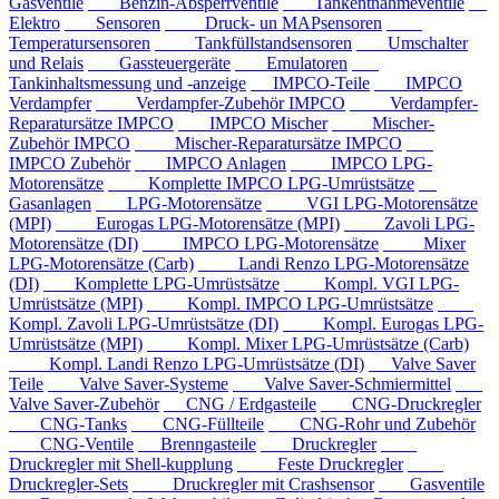
Gasventile
Benzin-Absperrventile
Tankentnahmeventile
Elektro
Sensoren
Druck- un MAPsensoren
Temperatursensoren
Tankfüllstandsensoren
Umschalter
und Relais
Gassteuergeräte
Emulatoren
Tankinhaltsmessung und -anzeige
IMPCO-Teile
IMPCO
Verdampfer
Verdampfer-Zubehör IMPCO
Verdampfer-
Reparatursätze IMPCO
IMPCO Mischer
Mischer-
Zubehör IMPCO
Mischer-Reparatursätze IMPCO
IMPCO Zubehör
IMPCO Anlagen
IMPCO LPG-
Motorensätze
Komplette IMPCO LPG-Umrüstsätze
Gasanlagen
LPG-Motorensätze
VGI LPG-Motorensätze
(MPI)
Eurogas LPG-Motorensätze (MPI)
Zavoli LPG-
Motorensätze (DI)
IMPCO LPG-Motorensätze
Mixer
LPG-Motorensätze (Carb)
Landi Renzo LPG-Motorensätze
(DI)
Komplette LPG-Umrüstsätze
Kompl. VGI LPG-
Umrüstsätze (MPI)
Kompl. IMPCO LPG-Umrüstsätze
Kompl. Zavoli LPG-Umrüstsätze (DI)
Kompl. Eurogas LPG-
Umrüstsätze (MPI)
Kompl. Mixer LPG-Umrüstsätze (Carb)
Kompl. Landi Renzo LPG-Umrüstsätze (DI)
Valve Saver
Teile
Valve Saver-Systeme
Valve Saver-Schmiermittel
Valve Saver-Zubehör
CNG / Erdgasteile
CNG-Druckregler
CNG-Tanks
CNG-Füllteile
CNG-Rohr und Zubehör
CNG-Ventile
Brenngasteile
Druckregler
Druckregler mit Shell-kupplung
Feste Druckregler
Druckregler-Sets
Druckregler mit Crashsensor
Gasventile