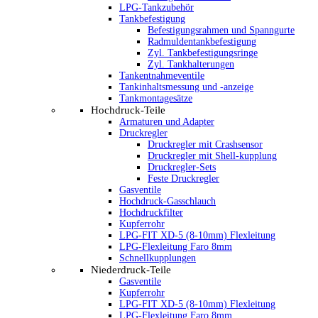
LPG-Tankzubehör
Tankbefestigung
Befestigungsrahmen und Spanngurte
Radmuldentankbefestigung
Zyl. Tankbefestigungsringe
Zyl. Tankhalterungen
Tankentnahmeventile
Tankinhaltsmessung und -anzeige
Tankmontagesätze
Hochdruck-Teile
Armaturen und Adapter
Druckregler
Druckregler mit Crashsensor
Druckregler mit Shell-kupplung
Druckregler-Sets
Feste Druckregler
Gasventile
Hochdruck-Gasschlauch
Hochdruckfilter
Kupferrohr
LPG-FIT XD-5 (8-10mm) Flexleitung
LPG-Flexleitung Faro 8mm
Schnellkupplungen
Niederdruck-Teile
Gasventile
Kupferrohr
LPG-FIT XD-5 (8-10mm) Flexleitung
LPG-Flexleitung Faro 8mm