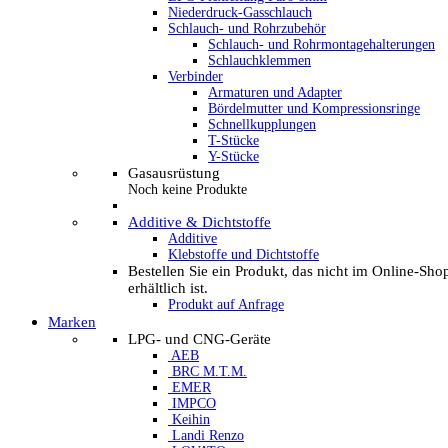
Niederdruck-Gasschlauch
Schlauch- und Rohrzubehör
Schlauch- und Rohrmontagehalterungen
Schlauchklemmen
Verbinder
Armaturen und Adapter
Bördelmutter und Kompressionsringe
Schnellkupplungen
T-Stücke
Y-Stücke
Gasausrüstung
Noch keine Produkte
Additive & Dichtstoffe
Additive
Klebstoffe und Dichtstoffe
Bestellen Sie ein Produkt, das nicht im Online-Sho
erhältlich ist.
Produkt auf Anfrage
Marken
LPG- und CNG-Geräte
AEB
BRC M.T.M.
EMER
IMPCO
Keihin
Landi Renzo