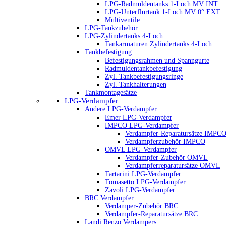
LPG-Radmuldentanks 1-Loch MV INT
LPG-Unterflurtank 1-Loch MV 0° EXT
Multiventile
LPG-Tankzubehör
LPG-Zylindertanks 4-Loch
Tankarmaturen Zylindertanks 4-Loch
Tankbefestigung
Befestigungsrahmen und Spanngurte
Radmuldentankbefestigung
Zyl. Tankbefestigungsringe
Zyl. Tankhalterungen
Tankmontagesätze
LPG-Verdampfer
Andere LPG-Verdampfer
Emer LPG-Verdampfer
IMPCO LPG-Verdampfer
Verdampfer-Reparatursätze IMPC
Verdampferzubehör IMPCO
OMVL LPG-Verdampfer
Verdampfer-Zubehör OMVL
Verdampferreparatursätze OMVL
Tartarini LPG-Verdampfer
Tomasetto LPG-Verdampfer
Zavoli LPG-Verdampfer
BRC Verdampfer
Verdamper-Zubehör BRC
Verdampfer-Reparatursätze BRC
Landi Renzo Verdampers