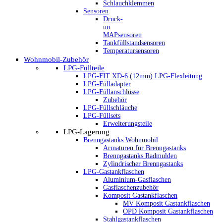
Schlauchklemmen
Sensoren
Druck-
un
MAPsensoren
Tankfüllstandsensoren
Temperatursensoren
Wohnmobil-Zubehör
LPG-Füllteile
LPG-FIT XD-6 (12mm) LPG-Flexleitung
LPG-Fülladapter
LPG-Füllanschlüsse
Zubehör
LPG-Füllschläuche
LPG-Füllsets
Erweiterungsteile
LPG-Lagerung
Brenngastanks Wohnmobil
Armaturen für Brenngastanks
Brenngastanks Radmulden
Zylindrischer Brenngastanks
LPG-Gastankflaschen
Aluminium-Gasflaschen
Gasflaschenzubehör
Komposit Gastankflaschen
MV Komposit Gastankflaschen
OPD Komposit Gastankflaschen
Stahlgastankflaschen