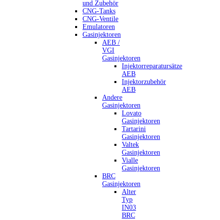
und Zubehör
CNG-Tanks
CNG-Ventile
Emulatoren
Gasinjektoren
AEB /
VGI
Gasinjektoren
Injektorreparatursätze
AEB
Injektorzubehör
AEB
Andere
Gasinjektoren
Lovato
Gasinjektoren
Tartarini
Gasinjektoren
Valtek
Gasinjektoren
Vialle
Gasinjektoren
BRC
Gasinjektoren
Alter
Typ
IN03
BRC