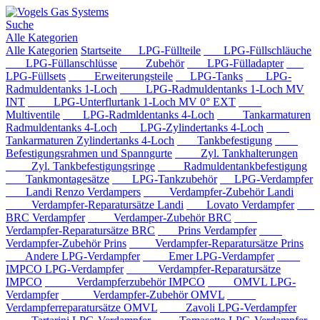
Suche
Alle Kategorien
Alle Kategorien
Startseite
LPG-Füllteile
LPG-Füllschläuche
LPG-Füllanschlüsse
Zubehör
LPG-Fülladapter
LPG-Füllsets
Erweiterungsteile
LPG-Tanks
LPG-
Radmuldentanks 1-Loch
LPG-Radmuldentanks 1-Loch MV
INT
LPG-Unterflurtank 1-Loch MV 0° EXT
Multiventile
LPG-Radmldentanks 4-Loch
Tankarmaturen
Radmuldentanks 4-Loch
LPG-Zylindertanks 4-Loch
Tankarmaturen Zylindertanks 4-Loch
Tankbefestigung
Befestigungsrahmen und Spanngurte
Zyl. Tankhalterungen
Zyl. Tankbefestigungsringe
Radmuldentankbefestigung
Tankmontagesätze
LPG-Tankzubehör
LPG-Verdampfer
Landi Renzo Verdampers
Verdampfer-Zubehör Landi
Verdampfer-Reparatursätze Landi
Lovato Verdampfer
BRC Verdampfer
Verdamper-Zubehör BRC
Verdampfer-Reparatursätze BRC
Prins Verdampfer
Verdampfer-Zubehör Prins
Verdampfer-Reparatursätze Prins
Andere LPG-Verdampfer
Emer LPG-Verdampfer
IMPCO LPG-Verdampfer
Verdampfer-Reparatursätze
IMPCO
Verdampferzubehör IMPCO
OMVL LPG-
Verdampfer
Verdampfer-Zubehör OMVL
Verdampferreparatursätze OMVL
Zavoli LPG-Verdampfer