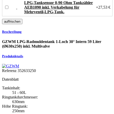
LPG-Tanksensor 0-90 Ohm Tankzähler
AEB1090 inkl. Verkabelung für
+27,53 €
Mehrventil-LPG-Tank.
Beschreibung
GZWM LPG-Radmuldentank 1-Loch 30° Intern 59 Liter
(Ø630x250) inkl. Multivalve
Produktdetails
Referenz
352633250
Datenblatt
Tankinhalt:
51 - 60L
Ringtankdurchmesser:
630mm
Höhe Ringtank:
250mm