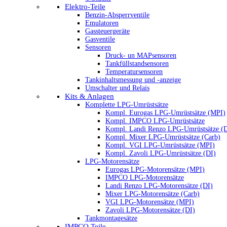
Elektro-Teile
Benzin-Absperrventile
Emulatoren
Gassteuergeräte
Gasventile
Sensoren
Druck- un MAPsensoren
Tankfüllstandsensoren
Temperatursensoren
Tankinhaltsmessung und -anzeige
Umschalter und Relais
Kits & Anlagen
Komplette LPG-Umrüstsätze
Kompl. Eurogas LPG-Umrüstsätze (MPI)
Kompl. IMPCO LPG-Umrüstsätze
Kompl. Landi Renzo LPG-Umrüstsätze (
Kompl. Mixer LPG-Umrüstsätze (Carb)
Kompl. VGI LPG-Umrüstsätze (MPI)
Kompl. Zavoli LPG-Umrüstsätze (DI)
LPG-Motorensätze
Eurogas LPG-Motorensätze (MPI)
IMPCO LPG-Motorensätze
Landi Renzo LPG-Motorensätze (DI)
Mixer LPG-Motorensätze (Carb)
VGI LPG-Motorensätze (MPI)
Zavoli LPG-Motorensätze (DI)
Tankmontagesätze
IMPCO Teile