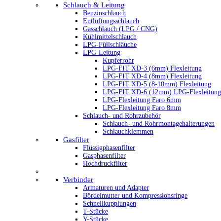
Schlauch & Leitung
Benzinschlauch
Entlüftungsschlauch
Gasschlauch (LPG / CNG)
Kühlmittelschlauch
LPG-Füllschläuche
LPG-Leitung
Kupferrohr
LPG-FIT XD-3 (6mm) Flexleitung
LPG-FIT XD-4 (8mm) Flexleitung
LPG-FIT XD-5 (8-10mm) Flexleitung
LPG-FIT XD-6 (12mm) LPG-Flexleitung
LPG-Flexleitung Faro 6mm
LPG-Flexleitung Faro 8mm
Schlauch- und Rohrzubehör
Schlauch- und Rohrmontagehalterungen
Schlauchklemmen
Gasfilter
Flüssigphasenfilter
Gasphasenfilter
Hochdruckfilter
Verbinder
Armaturen und Adapter
Bördelmutter und Kompressionsringe
Schnellkupplungen
T-Stücke
Y-Stücke