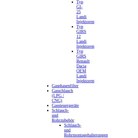
Typ
GI-
25
Landi
Injektoren
Typ
GIRS
12
Landi
Injektoren
Typ
GIRS
Renault
Dacia
OEM
Landi
Injektoren
Gasphasenfilter
Gasschlauch
(LPG /
CNG)
Gassteuergeräte
Schlauch-
und
Rohrzubehör
Schlauch-
und
Rohrmontagehalterungen