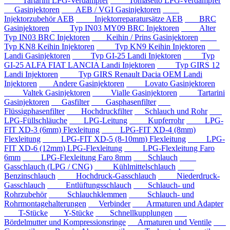
Tartarini LPG-Verdampfer
Tomasetto LPG-Verdampfer
Gasinjektoren
AEB / VGI Gasinjektoren
Injektorzubehör AEB
Injektorreparatursätze AEB
BRC
Gasinjektoren
Typ IN03 MY09 BRC Injektoren
Alter
Typ IN03 BRC Injektoren
Keihin / Prins Gasinjektoren
Typ KN8 Keihin Injektoren
Typ KN9 Keihin Injektoren
Landi Gasinjektoren
Typ GI-25 Landi Injektoren
Typ
GI-25 ALFA FIAT LANCIA Landi Injektoren
Typ GIRS 12
Landi Injektoren
Typ GIRS Renault Dacia OEM Landi
Injektoren
Andere Gasinjektoren
Lovato Gasinjektoren
Valtek Gasinjektoren
Vialle Gasinjektoren
Tartarini
Gasinjektoren
Gasfilter
Gasphasenfilter
Flüssigphasenfilter
Hochdruckfilter
Schlauch und Rohr
LPG-Füllschläuche
LPG-Leitung
Kupferrohr
LPG-
FIT XD-3 (6mm) Flexleitung
LPG-FIT XD-4 (8mm)
Flexleitung
LPG-FIT XD-5 (8-10mm) Flexleitung
LPG-
FIT XD-6 (12mm) LPG-Flexleitung
LPG-Flexleitung Faro
6mm
LPG-Flexleitung Faro 8mm
Schlauch
Gasschlauch (LPG / CNG)
Kühlmittelschlauch
Benzinschlauch
Hochdruck-Gasschlauch
Niederdruck-
Gasschlauch
Entlüftungsschlauch
Schlauch- und
Rohrzubehör
Schlauchklemmen
Schlauch- und
Rohrmontagehalterungen
Verbinder
Armaturen und Adapter
T-Stücke
Y-Stücke
Schnellkupplungen
Bördelmutter und Kompressionsringe
Armaturen und Ventile