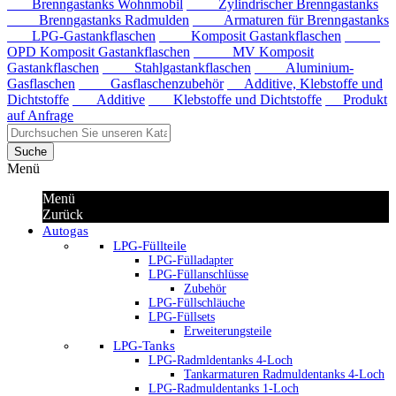
Brenngastanks Wohnmobil
Zylindrischer Brenngastanks
Brenngastanks Radmulden
Armaturen für Brenngastanks
LPG-Gastankflaschen
Komposit Gastankflaschen
OPD Komposit Gastankflaschen
MV Komposit
Gastankflaschen
Stahlgastankflaschen
Aluminium-
Gasflaschen
Gasflaschenzubehör
Additive, Klebstoffe und
Dichtstoffe
Additive
Klebstoffe und Dichtstoffe
Produkt
auf Anfrage
Suche
Menü
Menü
Zurück
Autogas
LPG-Füllteile
LPG-Fülladapter
LPG-Füllanschlüsse
Zubehör
LPG-Füllschläuche
LPG-Füllsets
Erweiterungsteile
LPG-Tanks
LPG-Radmldentanks 4-Loch
Tankarmaturen Radmuldentanks 4-Loch
LPG-Radmuldentanks 1-Loch