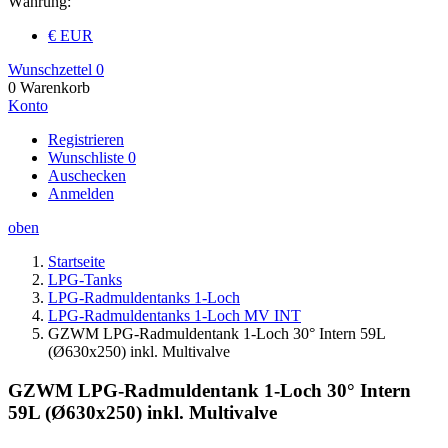
Währung:
€ EUR
Wunschzettel
0
0
Warenkorb
Konto
Registrieren
Wunschliste
0
Auschecken
Anmelden
oben
Startseite
LPG-Tanks
LPG-Radmuldentanks 1-Loch
LPG-Radmuldentanks 1-Loch MV INT
GZWM LPG-Radmuldentank 1-Loch 30° Intern 59L
(Ø630x250) inkl. Multivalve
GZWM LPG-Radmuldentank 1-Loch 30° Intern
59L (Ø630x250) inkl. Multivalve