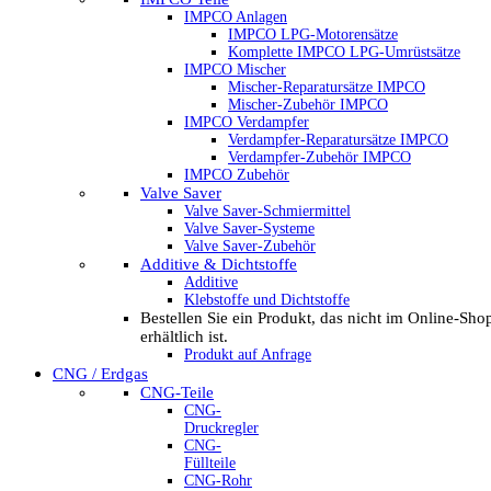
IMPCO Anlagen
IMPCO LPG-Motorensätze
Komplette IMPCO LPG-Umrüstsätze
IMPCO Mischer
Mischer-Reparatursätze IMPCO
Mischer-Zubehör IMPCO
IMPCO Verdampfer
Verdampfer-Reparatursätze IMPCO
Verdampfer-Zubehör IMPCO
IMPCO Zubehör
Valve Saver
Valve Saver-Schmiermittel
Valve Saver-Systeme
Valve Saver-Zubehör
Additive & Dichtstoffe
Additive
Klebstoffe und Dichtstoffe
Bestellen Sie ein Produkt, das nicht im Online-Sho
erhältlich ist.
Produkt auf Anfrage
CNG / Erdgas
CNG-Teile
CNG-
Druckregler
CNG-
Füllteile
CNG-Rohr