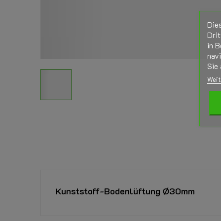
Die
Drit
in B
nav
Sie 
Weit
Kunststoff-Bodenlüftung Ø30mm