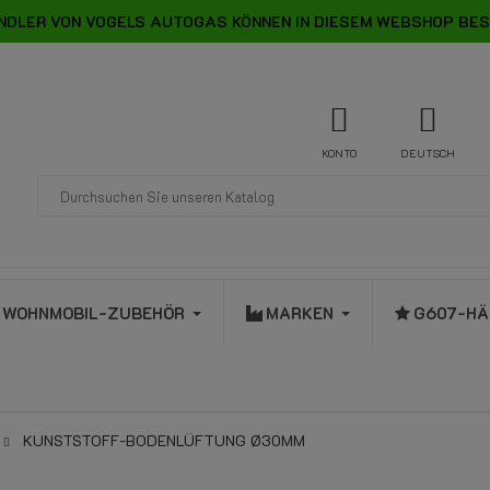
NDLER VON VOGELS AUTOGAS KÖNNEN IN DIESEM WEBSHOP BES
KONTO
DEUTSCH
WOHNMOBIL-ZUBEHÖR
MARKEN
G607-HÄ
KUNSTSTOFF-BODENLÜFTUNG Ø30MM