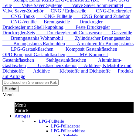
Teile
Valve Saver-Systeme
Valve Saver-Schmiermittel
Valve Saver-Zubehör
CNG / Erdgasteile
CNG-Druckregler
CNG-Tanks
CNG-Füllteile
CNG-Rohr und Zubehör
CNG-Ventile
Brenngasteile
Druckregler
Druckregler mit Shell-kupplung
Feste Druckregler
Druckregler-Sets
Druckregler mit Crashsensor
Gasventile
Brenngastanks Wohnmobil
Zylindrischer Brenngastanks
Brenngastanks Radmulden
Armaturen für Brenngastanks
LPG-Gastankflaschen
Komposit Gastankflaschen
OPD Komposit Gastankflaschen
MV Komposit
Gastankflaschen
Stahlgastankflaschen
Aluminium-
Gasflaschen
Gasflaschenzubehör
Additive, Klebstoffe und
Dichtstoffe
Additive
Klebstoffe und Dichtstoffe
Produkt
auf Anfrage
Suche
Menü
Menü
Zurück
Autogas
LPG-Füllteile
LPG-Fülladapter
LPG-Füllanschlüsse
Zubehör