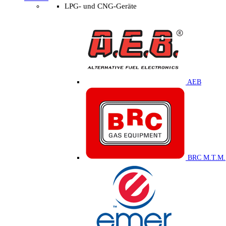
LPG- und CNG-Geräte
AEB
BRC M.T.M.