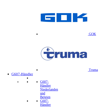
GOK
Truma
G607-Händler
G607-
Händler
Niederlanden
und
Belgien
G607-
Händler