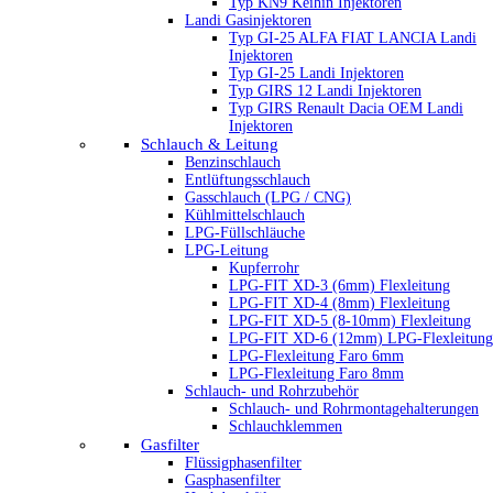
Typ KN9 Keihin Injektoren
Landi Gasinjektoren
Typ GI-25 ALFA FIAT LANCIA Landi
Injektoren
Typ GI-25 Landi Injektoren
Typ GIRS 12 Landi Injektoren
Typ GIRS Renault Dacia OEM Landi
Injektoren
Schlauch & Leitung
Benzinschlauch
Entlüftungsschlauch
Gasschlauch (LPG / CNG)
Kühlmittelschlauch
LPG-Füllschläuche
LPG-Leitung
Kupferrohr
LPG-FIT XD-3 (6mm) Flexleitung
LPG-FIT XD-4 (8mm) Flexleitung
LPG-FIT XD-5 (8-10mm) Flexleitung
LPG-FIT XD-6 (12mm) LPG-Flexleitung
LPG-Flexleitung Faro 6mm
LPG-Flexleitung Faro 8mm
Schlauch- und Rohrzubehör
Schlauch- und Rohrmontagehalterungen
Schlauchklemmen
Gasfilter
Flüssigphasenfilter
Gasphasenfilter