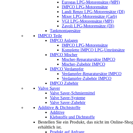
Eurogas LPG-Motorensätze (MPI)
IMPCO LPG-Motorensätze
Landi Renzo LPG-Motorensätze (DI)
Mixer LPG-Motorensätze (Carb)
VGI LPG-Motorensätze (MPI)
Zavoli LPG-Motorensätze (DI)
Tankmontagesätze
IMPCO Teile
IMPCO Anlagen
IMPCO LPG-Motorensätze
Komplette IMPCO LPG-Umrüstsätze
IMPCO Mischer
Mischer-Reparatursätze IMPCO
Mischer-Zubehör IMPCO
IMPCO Verdampfer
Verdampfer-Reparatursätze IMPCO
Verdampfer-Zubehör IMPCO
IMPCO Zubehör
Valve Saver
Valve Saver-Schmiermittel
Valve Saver-Systeme
Valve Saver-Zubehör
Additive & Dichtstoffe
Additive
Klebstoffe und Dichtstoffe
Bestellen Sie ein Produkt, das nicht im Online-Sho
erhältlich ist.
Produkt auf Anfrage