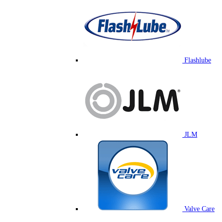
Flashlube
JLM
Valve Care