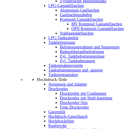
Zylindrischer Brenngastanks
LPG-Gastankflaschen
Aluminium-Gasflaschen
Gasflaschenzubehör
Komposit Gastankflaschen
MV Komposit Gastankflaschen
OPD Komposit Gastankflaschen
Stahlgastankflaschen
LPG-Tankzubehör
Tankbefestigung
Befestigungsrahmen und Spanngurte
Radmuldentankbefestigung
Zyl. Tankbefestigungsringe
Zyl. Tankhalterungen
Tankentnahmeventile
Tankinhaltsmessung und -anzeige
Tankmontagesätze
Hochdruck-Teile
Armaturen und Adapter
Druckregler
Druckregler mit Crashsensor
Druckregler mit Shell-kupplung
Druckregler-Sets
Feste Druckregler
Gasventile
Hochdruck-Gasschlauch
Hochdruckfilter
Kupferrohr