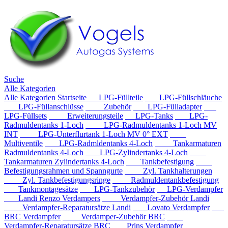
Suche
Alle Kategorien
Alle Kategorien
Startseite
LPG-Füllteile
LPG-Füllschläuche
LPG-Füllanschlüsse
Zubehör
LPG-Fülladapter
LPG-Füllsets
Erweiterungsteile
LPG-Tanks
LPG-
Radmuldentanks 1-Loch
LPG-Radmuldentanks 1-Loch MV
INT
LPG-Unterflurtank 1-Loch MV 0° EXT
Multiventile
LPG-Radmldentanks 4-Loch
Tankarmaturen
Radmuldentanks 4-Loch
LPG-Zylindertanks 4-Loch
Tankarmaturen Zylindertanks 4-Loch
Tankbefestigung
Befestigungsrahmen und Spanngurte
Zyl. Tankhalterungen
Zyl. Tankbefestigungsringe
Radmuldentankbefestigung
Tankmontagesätze
LPG-Tankzubehör
LPG-Verdampfer
Landi Renzo Verdampers
Verdampfer-Zubehör Landi
Verdampfer-Reparatursätze Landi
Lovato Verdampfer
BRC Verdampfer
Verdamper-Zubehör BRC
Verdampfer-Reparatursätze BRC
Prins Verdampfer