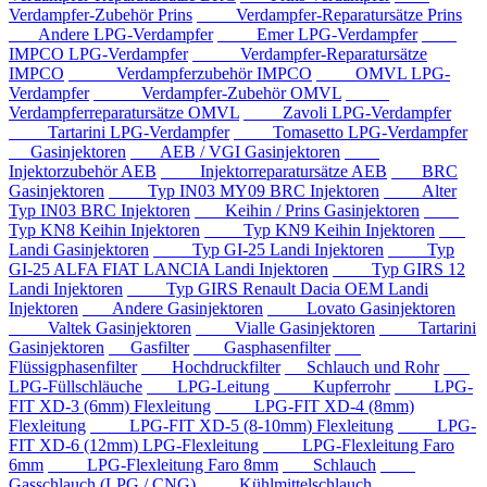
Verdampfer-Zubehör Prins
Verdampfer-Reparatursätze Prins
Andere LPG-Verdampfer
Emer LPG-Verdampfer
IMPCO LPG-Verdampfer
Verdampfer-Reparatursätze
IMPCO
Verdampferzubehör IMPCO
OMVL LPG-
Verdampfer
Verdampfer-Zubehör OMVL
Verdampferreparatursätze OMVL
Zavoli LPG-Verdampfer
Tartarini LPG-Verdampfer
Tomasetto LPG-Verdampfer
Gasinjektoren
AEB / VGI Gasinjektoren
Injektorzubehör AEB
Injektorreparatursätze AEB
BRC
Gasinjektoren
Typ IN03 MY09 BRC Injektoren
Alter
Typ IN03 BRC Injektoren
Keihin / Prins Gasinjektoren
Typ KN8 Keihin Injektoren
Typ KN9 Keihin Injektoren
Landi Gasinjektoren
Typ GI-25 Landi Injektoren
Typ
GI-25 ALFA FIAT LANCIA Landi Injektoren
Typ GIRS 12
Landi Injektoren
Typ GIRS Renault Dacia OEM Landi
Injektoren
Andere Gasinjektoren
Lovato Gasinjektoren
Valtek Gasinjektoren
Vialle Gasinjektoren
Tartarini
Gasinjektoren
Gasfilter
Gasphasenfilter
Flüssigphasenfilter
Hochdruckfilter
Schlauch und Rohr
LPG-Füllschläuche
LPG-Leitung
Kupferrohr
LPG-
FIT XD-3 (6mm) Flexleitung
LPG-FIT XD-4 (8mm)
Flexleitung
LPG-FIT XD-5 (8-10mm) Flexleitung
LPG-
FIT XD-6 (12mm) LPG-Flexleitung
LPG-Flexleitung Faro
6mm
LPG-Flexleitung Faro 8mm
Schlauch
Gasschlauch (LPG / CNG)
Kühlmittelschlauch