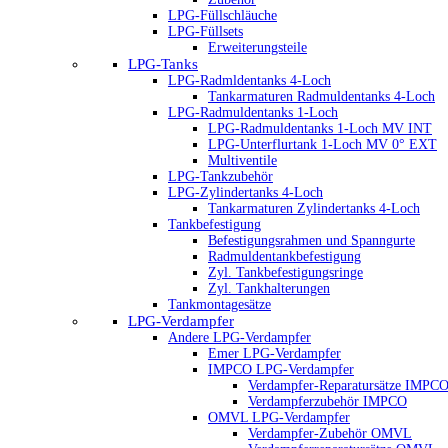
LPG-Füllschläuche
LPG-Füllsets
Erweiterungsteile
LPG-Tanks
LPG-Radmldentanks 4-Loch
Tankarmaturen Radmuldentanks 4-Loch
LPG-Radmuldentanks 1-Loch
LPG-Radmuldentanks 1-Loch MV INT
LPG-Unterflurtank 1-Loch MV 0° EXT
Multiventile
LPG-Tankzubehör
LPG-Zylindertanks 4-Loch
Tankarmaturen Zylindertanks 4-Loch
Tankbefestigung
Befestigungsrahmen und Spanngurte
Radmuldentankbefestigung
Zyl. Tankbefestigungsringe
Zyl. Tankhalterungen
Tankmontagesätze
LPG-Verdampfer
Andere LPG-Verdampfer
Emer LPG-Verdampfer
IMPCO LPG-Verdampfer
Verdampfer-Reparatursätze IMPC
Verdampferzubehör IMPCO
OMVL LPG-Verdampfer
Verdampfer-Zubehör OMVL