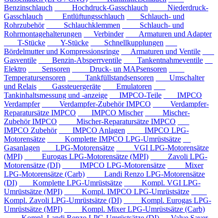
Benzinschlauch
Hochdruck-Gasschlauch
Niederdruck-
Gasschlauch
Entlüftungsschlauch
Schlauch- und
Rohrzubehör
Schlauchklemmen
Schlauch- und
Rohrmontagehalterungen
Verbinder
Armaturen und Adapter
T-Stücke
Y-Stücke
Schnellkupplungen
Bördelmutter und Kompressionsringe
Armaturen und Ventile
Gasventile
Benzin-Absperrventile
Tankentnahmeventile
Elektro
Sensoren
Druck- un MAPsensoren
Temperatursensoren
Tankfüllstandsensoren
Umschalter
und Relais
Gassteuergeräte
Emulatoren
Tankinhaltsmessung und -anzeige
IMPCO-Teile
IMPCO
Verdampfer
Verdampfer-Zubehör IMPCO
Verdampfer-
Reparatursätze IMPCO
IMPCO Mischer
Mischer-
Zubehör IMPCO
Mischer-Reparatursätze IMPCO
IMPCO Zubehör
IMPCO Anlagen
IMPCO LPG-
Motorensätze
Komplette IMPCO LPG-Umrüstsätze
Gasanlagen
LPG-Motorensätze
VGI LPG-Motorensätze
(MPI)
Eurogas LPG-Motorensätze (MPI)
Zavoli LPG-
Motorensätze (DI)
IMPCO LPG-Motorensätze
Mixer
LPG-Motorensätze (Carb)
Landi Renzo LPG-Motorensätze
(DI)
Komplette LPG-Umrüstsätze
Kompl. VGI LPG-
Umrüstsätze (MPI)
Kompl. IMPCO LPG-Umrüstsätze
Kompl. Zavoli LPG-Umrüstsätze (DI)
Kompl. Eurogas LPG-
Umrüstsätze (MPI)
Kompl. Mixer LPG-Umrüstsätze (Carb)
Kompl. Landi Renzo LPG-Umrüstsätze (DI)
Valve Saver