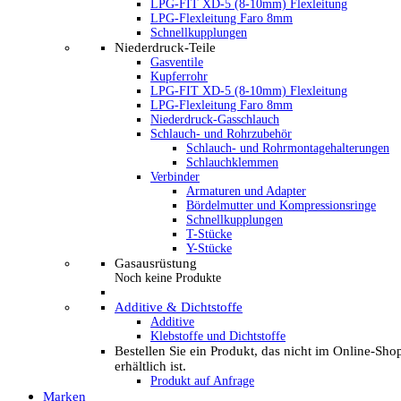
LPG-FIT XD-5 (8-10mm) Flexleitung
LPG-Flexleitung Faro 8mm
Schnellkupplungen
Niederdruck-Teile
Gasventile
Kupferrohr
LPG-FIT XD-5 (8-10mm) Flexleitung
LPG-Flexleitung Faro 8mm
Niederdruck-Gasschlauch
Schlauch- und Rohrzubehör
Schlauch- und Rohrmontagehalterungen
Schlauchklemmen
Verbinder
Armaturen und Adapter
Bördelmutter und Kompressionsringe
Schnellkupplungen
T-Stücke
Y-Stücke
Gasausrüstung
Noch keine Produkte
Additive & Dichtstoffe
Additive
Klebstoffe und Dichtstoffe
Bestellen Sie ein Produkt, das nicht im Online-Sho
erhältlich ist.
Produkt auf Anfrage
Marken