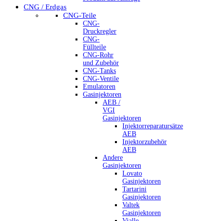
CNG / Erdgas
CNG-Teile
CNG-
Druckregler
CNG-
Füllteile
CNG-Rohr
und Zubehör
CNG-Tanks
CNG-Ventile
Emulatoren
Gasinjektoren
AEB /
VGI
Gasinjektoren
Injektorreparatursätze
AEB
Injektorzubehör
AEB
Andere
Gasinjektoren
Lovato
Gasinjektoren
Tartarini
Gasinjektoren
Valtek
Gasinjektoren
Vialle