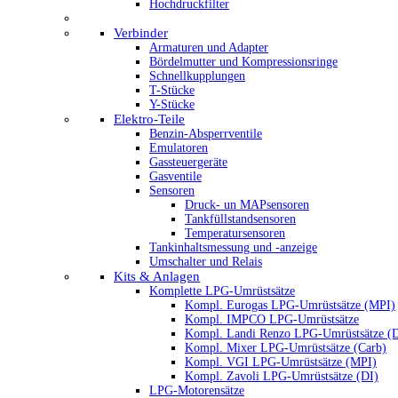
Hochdruckfilter
Verbinder
Armaturen und Adapter
Bördelmutter und Kompressionsringe
Schnellkupplungen
T-Stücke
Y-Stücke
Elektro-Teile
Benzin-Absperrventile
Emulatoren
Gassteuergeräte
Gasventile
Sensoren
Druck- un MAPsensoren
Tankfüllstandsensoren
Temperatursensoren
Tankinhaltsmessung und -anzeige
Umschalter und Relais
Kits & Anlagen
Komplette LPG-Umrüstsätze
Kompl. Eurogas LPG-Umrüstsätze (MPI)
Kompl. IMPCO LPG-Umrüstsätze
Kompl. Landi Renzo LPG-Umrüstsätze (
Kompl. Mixer LPG-Umrüstsätze (Carb)
Kompl. VGI LPG-Umrüstsätze (MPI)
Kompl. Zavoli LPG-Umrüstsätze (DI)
LPG-Motorensätze