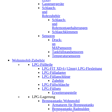
Gassteuergeräte
Schlauch-
und
Rohrzubehör
Schlauch-
und
Rohrmontagehalterungen
Schlauchklemmen
Sensoren
Druck-
un
MAPsensoren
Tankfüllstandsensoren
Temperatursensoren
Wohnmobil-Zubehör
LPG-Füllteile
LPG-FIT XD-6 (12mm) LPG-Flexleitung
LPG-Fülladapter
LPG-Füllanschlüsse
Zubehör
LPG-Füllschläuche
LPG-Füllsets
Erweiterungsteile
LPG-Lagerung
Brenngastanks Wohnmobil
Armaturen für Brenngastanks
Brenngastanks Radmulden