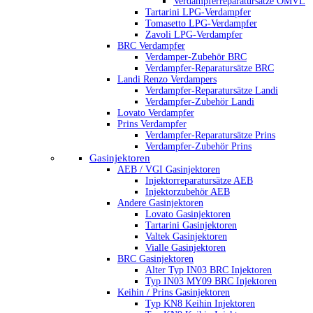
Verdampferreparatursätze OMVL
Tartarini LPG-Verdampfer
Tomasetto LPG-Verdampfer
Zavoli LPG-Verdampfer
BRC Verdampfer
Verdamper-Zubehör BRC
Verdampfer-Reparatursätze BRC
Landi Renzo Verdampers
Verdampfer-Reparatursätze Landi
Verdampfer-Zubehör Landi
Lovato Verdampfer
Prins Verdampfer
Verdampfer-Reparatursätze Prins
Verdampfer-Zubehör Prins
Gasinjektoren
AEB / VGI Gasinjektoren
Injektorreparatursätze AEB
Injektorzubehör AEB
Andere Gasinjektoren
Lovato Gasinjektoren
Tartarini Gasinjektoren
Valtek Gasinjektoren
Vialle Gasinjektoren
BRC Gasinjektoren
Alter Typ IN03 BRC Injektoren
Typ IN03 MY09 BRC Injektoren
Keihin / Prins Gasinjektoren
Typ KN8 Keihin Injektoren