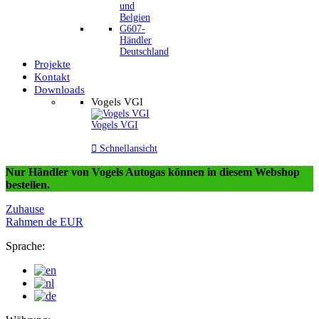
und
Belgien
G607-
Händler
Deutschland
Projekte
Kontakt
Downloads
Vogels VGI
Vogels VGI

Schnellansicht
Nur Händler von Vogels Autogas können in diesem Webshop
bestellen.
Zuhause
Rahmen
de
EUR
Sprache: