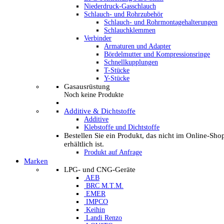
Niederdruck-Gasschlauch
Schlauch- und Rohrzubehör
Schlauch- und Rohrmontagehalterungen
Schlauchklemmen
Verbinder
Armaturen und Adapter
Bördelmutter und Kompressionsringe
Schnellkupplungen
T-Stücke
Y-Stücke
Gasausrüstung
Noch keine Produkte
Additive & Dichtstoffe
Additive
Klebstoffe und Dichtstoffe
Bestellen Sie ein Produkt, das nicht im Online-Sho
erhältlich ist.
Produkt auf Anfrage
Marken
LPG- und CNG-Geräte
AEB
BRC M.T.M.
EMER
IMPCO
Keihin
Landi Renzo