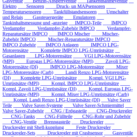
Gasventile
Benzin-Absperrventile
Tankentnahmeventile
Elektro
Sensoren
Druck- un MAPsensoren
Temperatursensoren
Tankfüllstandsensoren
Umschalter
und Relais
Gassteuergeräte
Emulatoren
Tankinhaltsmessung und -anzeige
IMPCO-Teile
IMPCO
Verdampfer
Verdampfer-Zubehör IMPCO
Verdampfer-
Reparatursätze IMPCO
IMPCO Mischer
Mischer-
Zubehör IMPCO
Mischer-Reparatursätze IMPCO
IMPCO Zubehör
IMPCO Anlagen
IMPCO LPG-
Motorensätze
Komplette IMPCO LPG-Umrüstsätze
Gasanlagen
LPG-Motorensätze
VGI LPG-Motorensätze
(MPI)
Eurogas LPG-Motorensätze (MPI)
Zavoli LPG-
Motorensätze (DI)
IMPCO LPG-Motorensätze
Mixer
LPG-Motorensätze (Carb)
Landi Renzo LPG-Motorensätze
(DI)
Komplette LPG-Umrüstsätze
Kompl. VGI LPG-
Umrüstsätze (MPI)
Kompl. IMPCO LPG-Umrüstsätze
Kompl. Zavoli LPG-Umrüstsätze (DI)
Kompl. Eurogas LPG-
Umrüstsätze (MPI)
Kompl. Mixer LPG-Umrüstsätze (Carb)
Kompl. Landi Renzo LPG-Umrüstsätze (DI)
Valve Saver
Teile
Valve Saver-Systeme
Valve Saver-Schmiermittel
Valve Saver-Zubehör
CNG / Erdgasteile
CNG-Druckregler
CNG-Tanks
CNG-Füllteile
CNG-Rohr und Zubehör
CNG-Ventile
Brenngasteile
Druckregler
Druckregler mit Shell-kupplung
Feste Druckregler
Druckregler-Sets
Druckregler mit Crashsensor
Gasventile