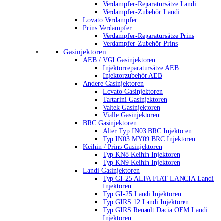
Verdampfer-Reparatursätze Landi
Verdampfer-Zubehör Landi
Lovato Verdampfer
Prins Verdampfer
Verdampfer-Reparatursätze Prins
Verdampfer-Zubehör Prins
Gasinjektoren
AEB / VGI Gasinjektoren
Injektorreparatursätze AEB
Injektorzubehör AEB
Andere Gasinjektoren
Lovato Gasinjektoren
Tartarini Gasinjektoren
Valtek Gasinjektoren
Vialle Gasinjektoren
BRC Gasinjektoren
Alter Typ IN03 BRC Injektoren
Typ IN03 MY09 BRC Injektoren
Keihin / Prins Gasinjektoren
Typ KN8 Keihin Injektoren
Typ KN9 Keihin Injektoren
Landi Gasinjektoren
Typ GI-25 ALFA FIAT LANCIA Landi
Injektoren
Typ GI-25 Landi Injektoren
Typ GIRS 12 Landi Injektoren
Typ GIRS Renault Dacia OEM Landi
Injektoren