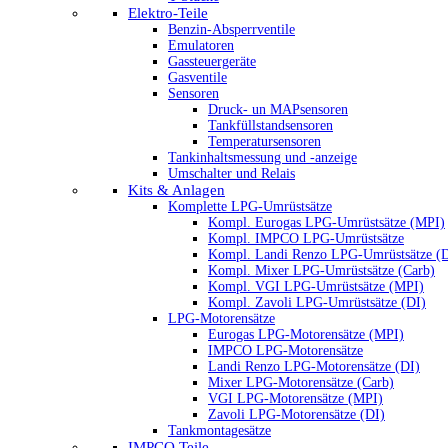
Elektro-Teile
Benzin-Absperrventile
Emulatoren
Gassteuergeräte
Gasventile
Sensoren
Druck- un MAPsensoren
Tankfüllstandsensoren
Temperatursensoren
Tankinhaltsmessung und -anzeige
Umschalter und Relais
Kits & Anlagen
Komplette LPG-Umrüstsätze
Kompl. Eurogas LPG-Umrüstsätze (MPI)
Kompl. IMPCO LPG-Umrüstsätze
Kompl. Landi Renzo LPG-Umrüstsätze (
Kompl. Mixer LPG-Umrüstsätze (Carb)
Kompl. VGI LPG-Umrüstsätze (MPI)
Kompl. Zavoli LPG-Umrüstsätze (DI)
LPG-Motorensätze
Eurogas LPG-Motorensätze (MPI)
IMPCO LPG-Motorensätze
Landi Renzo LPG-Motorensätze (DI)
Mixer LPG-Motorensätze (Carb)
VGI LPG-Motorensätze (MPI)
Zavoli LPG-Motorensätze (DI)
Tankmontagesätze
IMPCO Teile