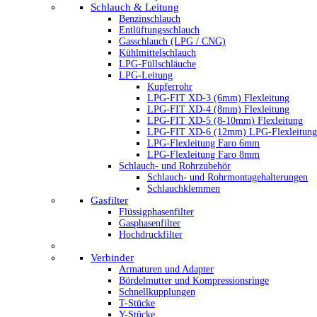
Schlauch & Leitung
Benzinschlauch
Entlüftungsschlauch
Gasschlauch (LPG / CNG)
Kühlmittelschlauch
LPG-Füllschläuche
LPG-Leitung
Kupferrohr
LPG-FIT XD-3 (6mm) Flexleitung
LPG-FIT XD-4 (8mm) Flexleitung
LPG-FIT XD-5 (8-10mm) Flexleitung
LPG-FIT XD-6 (12mm) LPG-Flexleitung
LPG-Flexleitung Faro 6mm
LPG-Flexleitung Faro 8mm
Schlauch- und Rohrzubehör
Schlauch- und Rohrmontagehalterungen
Schlauchklemmen
Gasfilter
Flüssigphasenfilter
Gasphasenfilter
Hochdruckfilter
Verbinder
Armaturen und Adapter
Bördelmutter und Kompressionsringe
Schnellkupplungen
T-Stücke
Y-Stücke