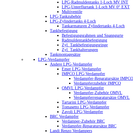
LPG-Radmuldentanks 1-Loch MV INT
LPG-Unterflurtank 1-Loch MV 0° EXT
Multiventile
LPG-Tankzubehör
LPG-Zylindertanks 4-Loch
Tankarmaturen Zylindertanks 4-Loch
Tankbefestigung
Befestigungsrahmen und Spanngurte
Radmuldentankbefestigung
Zyl. Tankbefestigungsringe
Zyl. Tankhalterungen
Tankmontagesätze
LPG-Verdampfer
Andere LPG-Verdampfer
Emer LPG-Verdampfer
IMPCO LPG-Verdampfer
Verdampfer-Reparatursätze IMPC
Verdampferzubehör IMPCO
OMVL LPG-Verdampfer
Verdampfer-Zubehör OMVL
Verdampferreparatursätze OMVL
Tartarini LPG-Verdampfer
Tomasetto LPG-Verdampfer
Zavoli LPG-Verdampfer
BRC Verdampfer
Verdamper-Zubehör BRC
Verdampfer-Reparatursätze BRC
Landi Renzo Verdampers