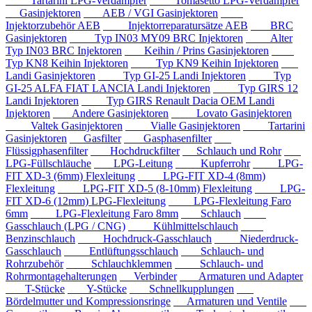
Tartarini LPG-Verdampfer
Tomasetto LPG-Verdampfer
Gasinjektoren
AEB / VGI Gasinjektoren
Injektorzubehör AEB
Injektorreparatursätze AEB
BRC
Gasinjektoren
Typ IN03 MY09 BRC Injektoren
Alter
Typ IN03 BRC Injektoren
Keihin / Prins Gasinjektoren
Typ KN8 Keihin Injektoren
Typ KN9 Keihin Injektoren
Landi Gasinjektoren
Typ GI-25 Landi Injektoren
Typ
GI-25 ALFA FIAT LANCIA Landi Injektoren
Typ GIRS 12
Landi Injektoren
Typ GIRS Renault Dacia OEM Landi
Injektoren
Andere Gasinjektoren
Lovato Gasinjektoren
Valtek Gasinjektoren
Vialle Gasinjektoren
Tartarini
Gasinjektoren
Gasfilter
Gasphasenfilter
Flüssigphasenfilter
Hochdruckfilter
Schlauch und Rohr
LPG-Füllschläuche
LPG-Leitung
Kupferrohr
LPG-
FIT XD-3 (6mm) Flexleitung
LPG-FIT XD-4 (8mm)
Flexleitung
LPG-FIT XD-5 (8-10mm) Flexleitung
LPG-
FIT XD-6 (12mm) LPG-Flexleitung
LPG-Flexleitung Faro
6mm
LPG-Flexleitung Faro 8mm
Schlauch
Gasschlauch (LPG / CNG)
Kühlmittelschlauch
Benzinschlauch
Hochdruck-Gasschlauch
Niederdruck-
Gasschlauch
Entlüftungsschlauch
Schlauch- und
Rohrzubehör
Schlauchklemmen
Schlauch- und
Rohrmontagehalterungen
Verbinder
Armaturen und Adapter
T-Stücke
Y-Stücke
Schnellkupplungen
Bördelmutter und Kompressionsringe
Armaturen und Ventile