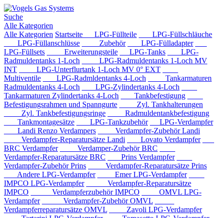
Suche
Alle Kategorien
Alle Kategorien
Startseite
LPG-Füllteile
LPG-Füllschläuche
LPG-Füllanschlüsse
Zubehör
LPG-Fülladapter
LPG-Füllsets
Erweiterungsteile
LPG-Tanks
LPG-
Radmuldentanks 1-Loch
LPG-Radmuldentanks 1-Loch MV
INT
LPG-Unterflurtank 1-Loch MV 0° EXT
Multiventile
LPG-Radmldentanks 4-Loch
Tankarmaturen
Radmuldentanks 4-Loch
LPG-Zylindertanks 4-Loch
Tankarmaturen Zylindertanks 4-Loch
Tankbefestigung
Befestigungsrahmen und Spanngurte
Zyl. Tankhalterungen
Zyl. Tankbefestigungsringe
Radmuldentankbefestigung
Tankmontagesätze
LPG-Tankzubehör
LPG-Verdampfer
Landi Renzo Verdampers
Verdampfer-Zubehör Landi
Verdampfer-Reparatursätze Landi
Lovato Verdampfer
BRC Verdampfer
Verdamper-Zubehör BRC
Verdampfer-Reparatursätze BRC
Prins Verdampfer
Verdampfer-Zubehör Prins
Verdampfer-Reparatursätze Prins
Andere LPG-Verdampfer
Emer LPG-Verdampfer
IMPCO LPG-Verdampfer
Verdampfer-Reparatursätze
IMPCO
Verdampferzubehör IMPCO
OMVL LPG-
Verdampfer
Verdampfer-Zubehör OMVL
Verdampferreparatursätze OMVL
Zavoli LPG-Verdampfer