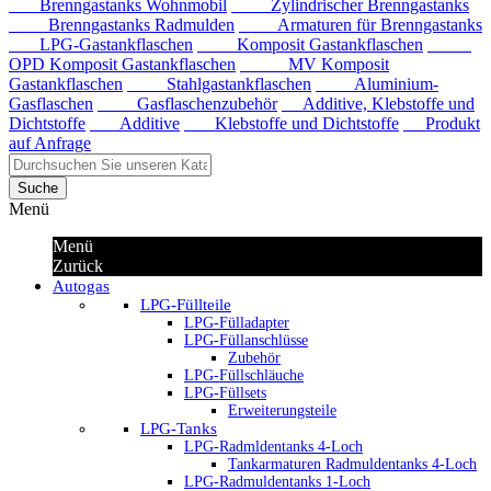
Brenngastanks Wohnmobil
Zylindrischer Brenngastanks
Brenngastanks Radmulden
Armaturen für Brenngastanks
LPG-Gastankflaschen
Komposit Gastankflaschen
OPD Komposit Gastankflaschen
MV Komposit
Gastankflaschen
Stahlgastankflaschen
Aluminium-
Gasflaschen
Gasflaschenzubehör
Additive, Klebstoffe und
Dichtstoffe
Additive
Klebstoffe und Dichtstoffe
Produkt
auf Anfrage
Suche
Menü
Menü
Zurück
Autogas
LPG-Füllteile
LPG-Fülladapter
LPG-Füllanschlüsse
Zubehör
LPG-Füllschläuche
LPG-Füllsets
Erweiterungsteile
LPG-Tanks
LPG-Radmldentanks 4-Loch
Tankarmaturen Radmuldentanks 4-Loch
LPG-Radmuldentanks 1-Loch