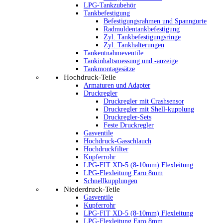
LPG-Tankzubehör
Tankbefestigung
Befestigungsrahmen und Spanngurte
Radmuldentankbefestigung
Zyl. Tankbefestigungsringe
Zyl. Tankhalterungen
Tankentnahmeventile
Tankinhaltsmessung und -anzeige
Tankmontagesätze
Hochdruck-Teile
Armaturen und Adapter
Druckregler
Druckregler mit Crashsensor
Druckregler mit Shell-kupplung
Druckregler-Sets
Feste Druckregler
Gasventile
Hochdruck-Gasschlauch
Hochdruckfilter
Kupferrohr
LPG-FIT XD-5 (8-10mm) Flexleitung
LPG-Flexleitung Faro 8mm
Schnellkupplungen
Niederdruck-Teile
Gasventile
Kupferrohr
LPG-FIT XD-5 (8-10mm) Flexleitung
LPG-Flexleitung Faro 8mm