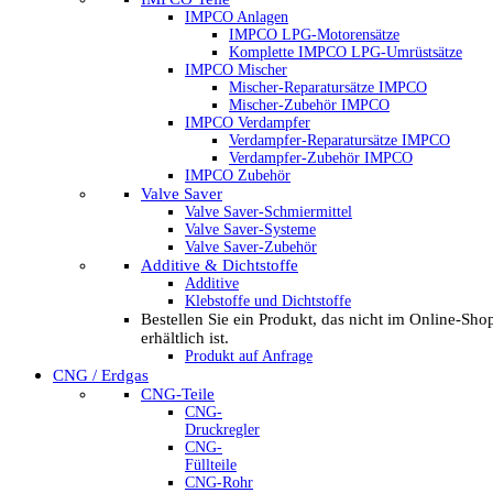
IMPCO Anlagen
IMPCO LPG-Motorensätze
Komplette IMPCO LPG-Umrüstsätze
IMPCO Mischer
Mischer-Reparatursätze IMPCO
Mischer-Zubehör IMPCO
IMPCO Verdampfer
Verdampfer-Reparatursätze IMPCO
Verdampfer-Zubehör IMPCO
IMPCO Zubehör
Valve Saver
Valve Saver-Schmiermittel
Valve Saver-Systeme
Valve Saver-Zubehör
Additive & Dichtstoffe
Additive
Klebstoffe und Dichtstoffe
Bestellen Sie ein Produkt, das nicht im Online-Sho
erhältlich ist.
Produkt auf Anfrage
CNG / Erdgas
CNG-Teile
CNG-
Druckregler
CNG-
Füllteile
CNG-Rohr