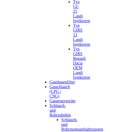
Typ
GI-
25
Landi
Injektoren
Typ
GIRS
12
Landi
Injektoren
Typ
GIRS
Renault
Dacia
OEM
Landi
Injektoren
Gasphasenfilter
Gasschlauch
(LPG /
CNG)
Gassteuergeräte
Schlauch-
und
Rohrzubehör
Schlauch-
und
Rohrmontagehalterungen