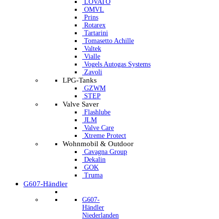
LOVATO
OMVL
Prins
Rotarex
Tartarini
Tomasetto Achille
Valtek
Vialle
Vogels Autogas Systems
Zavoli
LPG-Tanks
GZWM
STEP
Valve Saver
Flashlube
JLM
Valve Care
Xtreme Protect
Wohnmobil & Outdoor
Cavagna Group
Dekalin
GOK
Truma
G607-Händler
G607-
Händler
Niederlanden