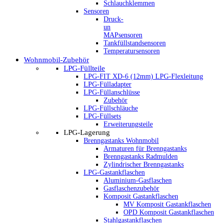
Schlauchklemmen
Sensoren
Druck-
un
MAPsensoren
Tankfüllstandsensoren
Temperatursensoren
Wohnmobil-Zubehör
LPG-Füllteile
LPG-FIT XD-6 (12mm) LPG-Flexleitung
LPG-Fülladapter
LPG-Füllanschlüsse
Zubehör
LPG-Füllschläuche
LPG-Füllsets
Erweiterungsteile
LPG-Lagerung
Brenngastanks Wohnmobil
Armaturen für Brenngastanks
Brenngastanks Radmulden
Zylindrischer Brenngastanks
LPG-Gastankflaschen
Aluminium-Gasflaschen
Gasflaschenzubehör
Komposit Gastankflaschen
MV Komposit Gastankflaschen
OPD Komposit Gastankflaschen
Stahlgastankflaschen