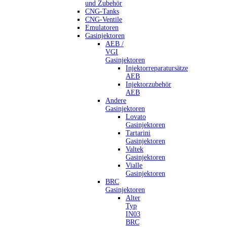
und Zubehör
CNG-Tanks
CNG-Ventile
Emulatoren
Gasinjektoren
AEB /
VGI
Gasinjektoren
Injektorreparatursätze
AEB
Injektorzubehör
AEB
Andere
Gasinjektoren
Lovato
Gasinjektoren
Tartarini
Gasinjektoren
Valtek
Gasinjektoren
Vialle
Gasinjektoren
BRC
Gasinjektoren
Alter
Typ
IN03
BRC